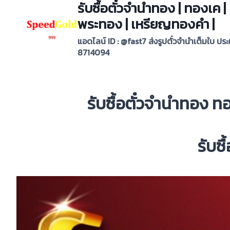
รับซื้อตั๋วจำนำทอง | ทองเค
Skip
to
พระทอง | เหรียญทองคำ |
content
แอดไลน์ ID : @fast7 ส่งรูปตั๋วจำนำเต็มใบ ปร
8714094
รับซื้อตั๋วจำนำทอง 
รับซ