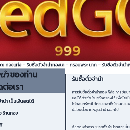
รณ ทองแท่ง – รับซื้อตั๋วจำนำทองเค – กรอบพระ นาก – รับซื้อตั๋วจำ
ำนำ
ของท่าน
รับซื้อตั๋วจำนำ
ดต่อเรา
การรับซื้อตั๋วจำนำทอง
ก็คือ การซื้อ
และได้ตั๋วจำนำมาถือครองไว้ เพื่อใช้
วจำนำ เป็นเงินสดได้
ไถ่ถอนทรัพย์ได้ตามเวลาที่กำหนด และไ
ปล่อยตั๋วขาดหลุดจำนำออกไป
ือ ร้านทอง
ที
จึงต้องทำการ “ข
ายตั๋วจำนำทอง
” นั