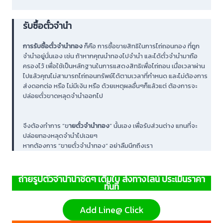
รับซื้อตั๋วจำนำ
การรับซื้อตั๋วจำนำทอง
ก็คือ การซื้อขายสิทธิในการไถ่ถอนทอง ที่ถูก
จำนำอยู่นั่นเอง เช่น ถ้าหากคุณนำทองไปจำนำ และได้ตั๋วจำนำมาถือ
ครองไว้ เพื่อใช้เป็นหลักฐานในการแสดงสิทธิเพื่อไถ่ถอน เมื่อเวลาผ่าน
ไปแล้วคุณไม่สามารถไถ่ถอนทรัพย์ได้ตามเวลาที่กำหนด และไม่ต้องการ
ส่งดอกต่อ หรือ ไม่มีเงิน หรือ ด้วยเหตุผลอื่นๆก็แล้วแต่ ต้องการจะ
ปล่อยตั๋วขาดหลุดจำนำออกไป
จึงต้องทำการ “ข
ายตั๋วจำนำทอง
” นั้นเอง เพื่อรับส่วนต่าง แทนที่จะ
ปล่อยทองหลุดจำนำไปเฉยๆ
หากต้องการ “ขายตั๋วจำนำทอง” อย่าลืมนึกถึงเรา
ถ่ายรูปตั๋วจำนำนำชัดๆ เต็มใบ ส่งทางไลน์ ประเมินราคา
ทันที
Add Line@ Click