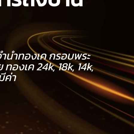
๋วจำนำทองเค กรอบพระ
 ทองเค 24k, 18k, 14k,
ีค่า