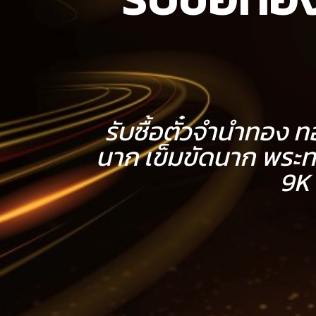
รับซื้อตั๋วจำนำทอง
นาก เข็มขัดนาก พระทอ
9K 