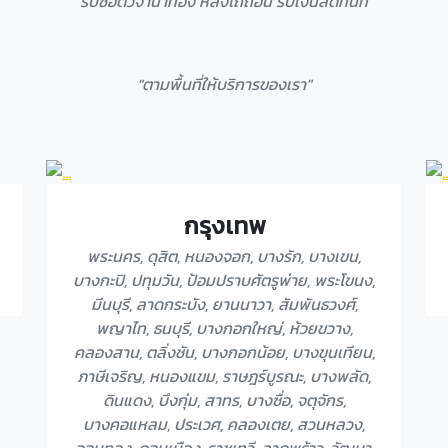
"รับซื้อตั๋วจำนำทอง หลังไถ่ถอน รับเงินสดทันที"
"ตามพื้นที่ให้บริการของเรา"
กรุงเทพ
พระนคร, ดุสิต, หนองจอก, บางรัก, บางเขน,
บางกะปิ, ปทุมวัน, ป้อมปราบศัตรูพ่าย, พระโขนง,
มีนบุรี, ลาดกระบัง, ยานนาวา, สัมพันธวงศ์,
พญาไท, ธนบุรี, บางกอกใหญ่, ห้วยขวาง,
คลองสาน, ตลิ่งชัน, บางกอกน้อย, บางขุนเทียน,
ภาษีเจริญ, หนองแขม, ราษฎร์บูรณะ, บางพลัด,
ดินแดง, บึงกุ่ม, สาทร, บางซื่อ, จตุจักร,
บางคอแหลม, ประเวศ, คลองเตย, สวนหลวง,