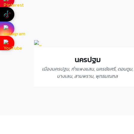
นครปฐม
เมืองนครปฐม, กำแพงแสน, นครชัยศรี, ดอนตูม,
บางเลน, สามพราน, พุทธมณฑล