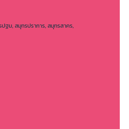
พ, นครปฐม, สมุทรปราการ, สมุทรสาคร,