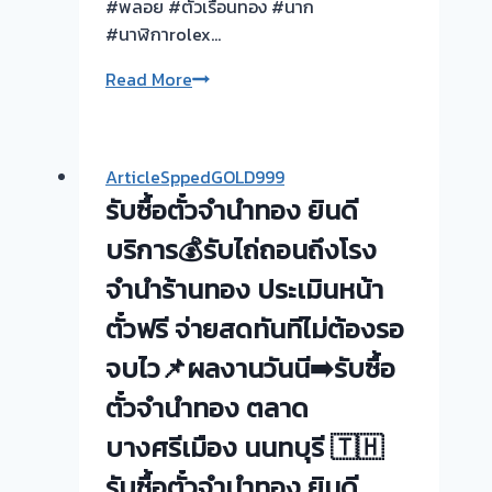
#พลอย #ตัวเรือนทอง #นาก
#นาฬิกาrolex…
ผล
Read More
งาน
วัน
นี้
ArticleSppedGOLD999
แจ้งวัฒนะ
รับซื้อตั๋วจำนำทอง ยินดี
นนทบุรี
ยินดี
บริการ💰รับไถ่ถอนถึงโรง
รับ
จำนำร้านทอง ประเมินหน้า
ใช้
ตั๋วฟรี จ่ายสดทันทีไม่ต้องรอ
#รับ
ซื้อ
จบไว📌ผลงานวันนี➡️รับซื้อ
ตั๋ว
ตั๋วจำนำทอง ตลาด
จำนำ
ทอง
บางศรีเมือง นนทบุรี 🇹🇭
รับซื้อตั๋วจำนำทอง ยินดี