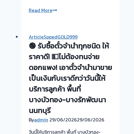
นนทบุรี
รับ
Read More
ซื้อ
ตั๋ว
จำนำ
ArticleSppedGOLD999
ทอง
🟢 รับซื้อตั๋วจำนำทุกชนิด ให้
ลาดหลุมแก้ว
ปทุมธานี
ราคาดี! 💵ไม่ต้องทนจ่าย
ดอกแพง! เอาตั๋วจำนำมาขาย
เป็นเงินกับเราดีกว่าวันนี้ให้
บริการลูกค้า พื้นที่
บางบัวทอง-บางรักพัฒนา
นนทบุรี
By
admin
29/06/2026
29/06/2026
วันนี้ให้บริการลูกค้า พื้นที่ บางบัวทอง-