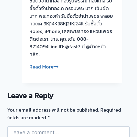
ซื้อตั๋วจำนำทอง ทองรูปพรรณ ทองแท่ง รับ
ซื้อตั๋วจำนำทองเค กรอบพระ นาก เข็มขัด
นาก พระทองคำ รับซื้อตั๋วจำนำเพชร พลอย
ทองเค 9K|14K|18K|21K|24K รับซื้อตั๋ว
Rolex, iPhone, เลสเพชรทอง แหวนเพชร
ติดต่อเรา: โทร. คุณเต้ย 088-
8714094Line ID: @fast7 มี @ข้างหน้า
คลิก…
รับ
Read More
ซื้อ
ตั๋ว
จำนำ
Leave a Reply
ทอง
ยินดี
Your email address will not be published.
Required
บริการ
fields are marked
*
💰
รับ
ไถ่ถอน