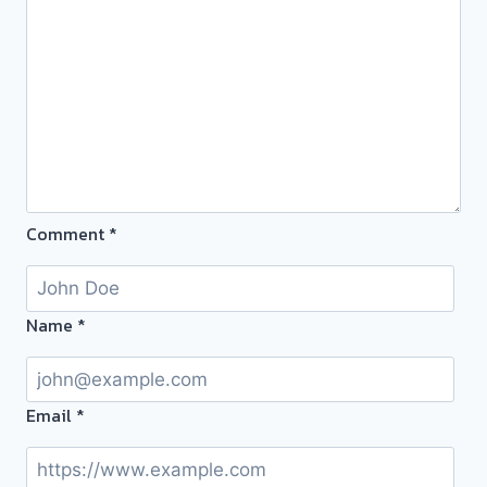
ถึง
โรง
จำนำ
ร้าน
ทอง
ประเมิน
หน้า
ตั๋ว
Comment
*
ฟรี
จ่าย
สด
ทันที
Name
*
ไม่
ต้อง
รอ
Email
*
จบไว
📌
ผล