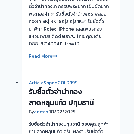
ตั๋วจำนำทองเค กรอบพระ นาก เข็มขัดนาก
พระทองคำ ✅ รับซื้อตั๋วจำนำเพชร พลอย
ทองเค 9K|14K|18K|21K|24K✅ รับซื้อตั๋ว
นาฬิกา Rolex, iPhone, เลสเพชรทอง
แหวนเพชร ติดต่อเรา:📞 โทร. คุณเต้ย
088-8714094📱 Line ID:…
รับ
Read More
ซื้อ
ตั๋ว
จำนำ
ArticleSppedGOLD999
ทอง-
รับซื้อตั๋วจำนำทอง
ไถ่ถอน
เร็ว
ลาดหลุมแก้ว ปทุมธานี
ให้
By
admin
10/02/2025
ราคา
สูง
รับซื้อตั๋วจำนำทองปทุมธานี ขอบคุณลูกค้า
พร้อม
ย่านลาดหลุมแก้ว ครับ ผลงานรับซื้อตั๋ว