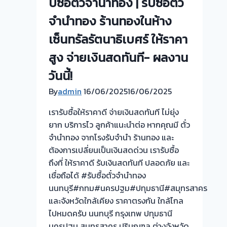
บซื้อตั๋วจำนำทอง | รับซื้อตั่ว
ทุก
ชนิด
จำนำทอง ร้านทองในห้าง
ให้
เซ็นทรัลรัตนาธิเบศร์ ให้ราคา
ราคา
สูง จ่ายเงินสดทันที- ผลงาน
ดี!
💵
วันนี้!
ไม่
By
admin
16/06/2025
16/06/2025
ต้อง
ทน
เรารับซื้อให้ราคาดี จ่ายเงินสดทันที ไม่ยุ่ง
จ่าย
ยาก บริการไว ลูกค้าแนะนำต่อ หากคุณมี ตั๋ว
ดอก
จำนำทอง จากโรงรับจำนำ ร้านทอง และ
แพง!
ต้องการเปลี่ยนเป็นเงินสดด่วน เรารับซื้อ
เอา
ถึงที่ ให้ราคาดี รับเงินสดทันที ปลอดภัย และ
ตั๋ว
เชื่อถือได้ #รับซื้อตั๋วจำนำทอง
จำนำ
นนทบุรี#กทม#นครปฐม#ปทุมธานี#สมุทรสาคร
มา
และจังหวัดใกล้เคียง ราคาตรงกัน ใกล้ไกล
ขาย
ไปหมดครับ นนทบุรี กรุงเทพ ปทุมธานี
เป็น
นครปฐม สมุทรสาคร ปริมณฑล ต่างจังหวัด