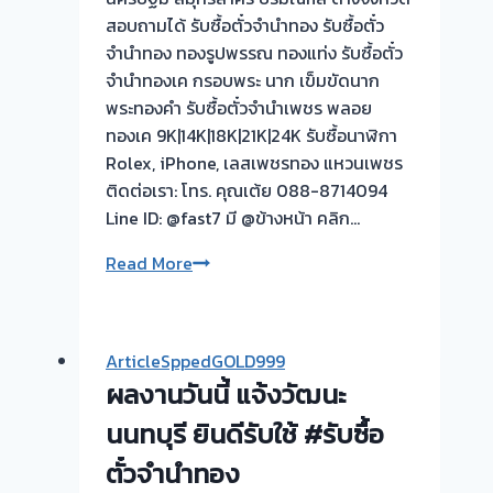
เงิน
สอบถามได้ รับซื้อตั๋วจำนำทอง รับซื้อตั๋ว
กับ
จำนำทอง ทองรูปพรรณ ทองแท่ง รับซื้อตั๋ว
เรา
จำนำทองเค กรอบพระ นาก เข็มขัดนาก
ดี
พระทองคำ รับซื้อตั๋วจำนำเพชร พลอย
กว่า
ทองเค 9K|14K|18K|21K|24K รับซื้อนาฬิกา
วัน
Rolex, iPhone, เลสเพชรทอง แหวนเพชร
นี้
ติดต่อเรา: โทร. คุณเต้ย 088-8714094
ให้
Line ID: @fast7 มี @ข้างหน้า คลิก…
บริการ
ลูกค้า
บ
Read More
พื้นที่
ซื้อ
บางบัวทอง-
ตั๋ว
บางรัก
จำนำ
ArticleSppedGOLD999
พัฒนา
ทอง
ผลงานวันนี้ แจ้งวัฒนะ
นนทบุรี
|
รับ
นนทบุรี ยินดีรับใช้ #รับซื้อ
ซื้อ
ตั๋วจำนำทอง
ตั่ว