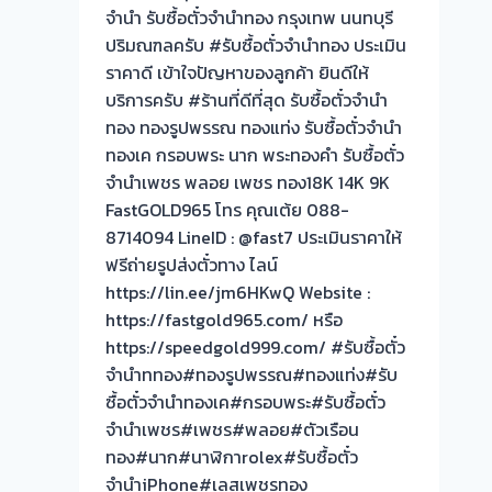
จ่าย
จำนำ รับซื้อตั๋วจำนำทอง กรุงเทพ นนทบุรี
เงินสด
ปริมณฑลครับ #รับซื้อตั๋วจำนำทอง ประเมิน
ปลอดภัย
ราคาดี เข้าใจปัญหาของลูกค้า ยินดีให้
เชื่อ
บริการครับ #ร้านที่ดีที่สุด รับซื้อตั๋วจำนำ
ถือ
ทอง ทองรูปพรรณ ทองแท่ง รับซื้อตั๋วจำนำ
ได้|
ทองเค กรอบพระ นาก พระทองคำ รับซื้อตั๋ว
ผล
จำนำเพชร พลอย เพชร ทอง18K 14K 9K
งาน
FastGOLD965 โทร คุณเต้ย 088-
วัน
8714094 LineID : @fast7 ประเมินราคาให้
นี้!-
ฟรีถ่ายรูปส่งตั๋วทาง ไลน์
รับ
https://lin.ee/jm6HKwQ Website :
ซื้อ
https://fastgold965.com/ หรือ
ตั๋ว
https://speedgold999.com/ #รับซื้อตั๋ว
จำนำ
จำนำททอง#ทองรูปพรรณ#ทองแท่ง#รับ
ทอง-
ซื้อตั๋วจำนำทองเค#กรอบพระ#รับซื้อตั๋ว
บาง
จำนำเพชร#เพชร#พลอย#ตัวเรือน
กระ
ทอง#นาก#นาฬิกาrolex#รับซื้อตั๋ว
สอ
จำนำiPhone#เลสเพชรทอง