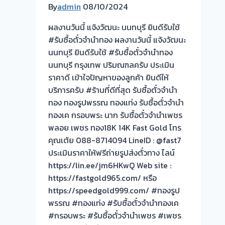
By
admin
08/10/2024
จำนำ
ทอง
ผลงานวันนี้ แจ้งวัฒนะ นนทบุรี ยินดีรับใช้
ร้าน
#รับซื้อตั๋วจำนำทอง ผลงานวันนี้ แจ้งวัฒนะ
ทองใน
นนทบุรี ยินดีรับใช้ #รับซื้อตั๋วจำนำทอง
ห้าง
นนทบุรี กรุงเทพ ปริมณฑลครับ ประเมิน
เซ็นทรัล
ราคาดี เข้าใจปัญหาของลูกค้า ยินดีให้
รัตนาธิเบศร์
บริการครับ #ร้านที่ดีที่สุด รับซื้อตั๋วจำนำ
ให้
ทอง ทองรูปพรรณ ทองแท่ง รับซื้อตั๋วจำนำ
ราคา
ทองเค กรอบพระ นาก รับซื้อตั๋วจำนำเพชร
สูง
พลอย เพชร ทอง18K 14K Fast Gold โทร
จ่าย
คุณเต้ย 088-8714094 LineID : @fast7
เงินสด
ประเมินราคาให้ฟรีถ่ายรูปส่งตั๋วทาง ไลน์
ทันที-
https://lin.ee/jm6HKwQ Web site :
ผล
https://fastgold965.com/ หรือ
งาน
https://speedgold999.com/ #ทองรูป
วัน
พรรณ #ทองแท่ง #รับซื้อตั๋วจำนำทองเค
นี้!
#กรอบพระ #รับซื้อตั๋วจำนำเพชร #เพชร