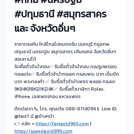
#ปทุมธานี #สมุทรสาคร
และ จังหวัดอิ่นๆ
ราคาตรงกัน ใกล้ไกลไปหมดครับ นนทบุรี กรุงเทพ
ปทุมธานี นครปฐม สมุทรสาคร ปริมณฑล จังหวัดอิ่นๆ
สอบถามได้
รับซื้อตั๋วจำนำทอง✅ รับซื้อตั๋วจำนำทอง ทองรูปพรรณ
ทองแท่ง✅ รับซื้อตั๋วจำนำทองเค กรอบพระ นาก เข็มขัด
นาก พระทองคำ ✅ รับซื้อตั๋วจำนำเพชร พลอย ทองเค
9K|14K|18K|21K|24K✅ รับซื้อตั๋วนาฬิกา Rolex,
iPhone, เลสเพชรทอง แหวนเพชร
ติดต่อเรา:📞 โทร. คุณเต้ย 088-8714094📱 Line ID:
@fast7 มี @ข้างหน้า
👉 คลิก >
https://fastgold965.com
|
https://speedgold999.com