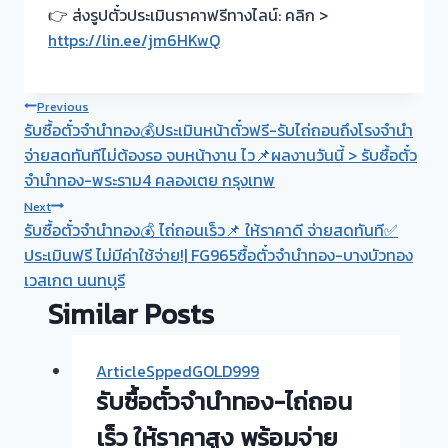
👉 ส่งรูปตั๋วประเมินราคาฟรีทางไลน์: คลิก >
https://lin.ee/jm6HKwQ
Post
Previous
รับซื้อตั๋วจำนำทอง💰ประเมินหน้าตั๋วฟรี-รับไถ่ถอนถึงโรงจำนำ
navigation
จ่ายสดทันทีไม่ต้องรอ จบหน้างาน ไว📌ผลงานวันนี้ > รับซื้อตั๋ว
จำนำทอง-พระราม4 คลองเตย กรุงเทพ
Next
รับซื้อตั๋วจำนำทอง💰 ไถ่ถอนเร็ว📌 ให้ราคาดี จ่ายสดทันที✅
ประเมินฟรี ไม่มีค่าใช้จ่าย!| FG965ซื้อตั๋วจำนำทอง-บางบัวทอง
เวสเกต นนทบุรี
Similar Posts
ArticleSppedGOLD999
รับซื้อตั๋วจำนำทอง-ไถ่ถอน
เร็ว ให้ราคาสูง พร้อมจ่าย