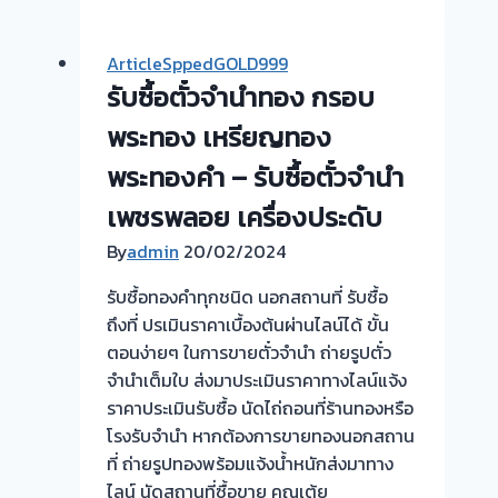
ตั๋ว
จำนำ
ArticleSppedGOLD999
ทอง
รับซื้อตั๋วจำนำทอง กรอบ
💰
ประเมิน
พระทอง เหรียญทอง
หน้า
พระทองคำ – รับซื้อตั๋วจำนำ
ตั๋ว
เพชรพลอย เครื่องประดับ
ฟรี-
รับ
By
admin
20/02/2024
ไถ่ถอน
รับซื้อทองคำทุกชนิด นอกสถานที่ รับซื้อ
ถึง
ถึงที่ ปรเมินราคาเบื้องต้นผ่านไลน์ได้ ขั้น
โรง
ตอนง่ายๆ ในการขายตั๋วจำนำ ถ่ายรูปตั๋ว
จำนำ
จำนำเต็มใบ ส่งมาประเมินราคาทางไลน์แจ้ง
จ่าย
ราคาประเมินรับซื้อ นัดไถ่ถอนที่ร้านทองหรือ
สด
โรงรับจำนำ หากต้องการขายทองนอกสถาน
ทันที
ที่ ถ่ายรูปทองพร้อมแจ้งน้ำหนักส่งมาทาง
ไม่
ไลน์ นัดสถานที่ซื้อขาย คุณเต้ย
ต้อง