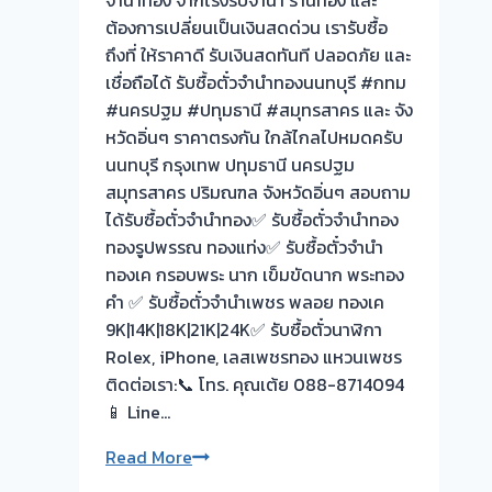
ต้องการเปลี่ยนเป็นเงินสดด่วน เรารับซื้อ
ถึงที่ ให้ราคาดี รับเงินสดทันที ปลอดภัย และ
เชื่อถือได้ รับซื้อตั๋วจำนำทองนนทบุรี #กทม
#นครปฐม #ปทุมธานี #สมุทรสาคร และ จัง
หวัดอิ่นๆ ราคาตรงกัน ใกล้ไกลไปหมดครับ
นนทบุรี กรุงเทพ ปทุมธานี นครปฐม
สมุทรสาคร ปริมณฑล จังหวัดอิ่นๆ สอบถาม
ได้รับซื้อตั๋วจำนำทอง✅ รับซื้อตั๋วจำนำทอง
ทองรูปพรรณ ทองแท่ง✅ รับซื้อตั๋วจำนำ
ทองเค กรอบพระ นาก เข็มขัดนาก พระทอง
คำ ✅ รับซื้อตั๋วจำนำเพชร พลอย ทองเค
9K|14K|18K|21K|24K✅ รับซื้อตั๋วนาฬิกา
Rolex, iPhone, เลสเพชรทอง แหวนเพชร
ติดต่อเรา:📞 โทร. คุณเต้ย 088-8714094
📱 Line…
รับ
Read More
ซื้อ