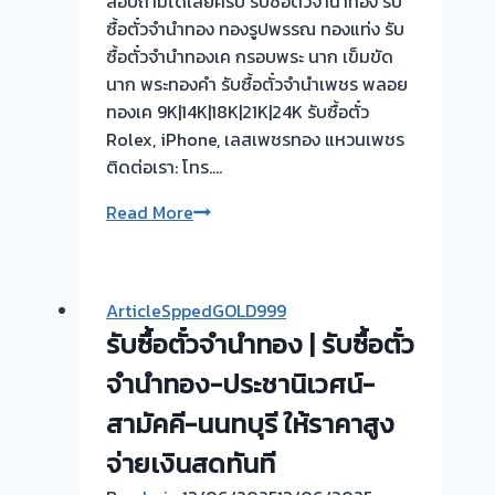
สอบถามได้เลยครับ รับซื้อตั๋วจำนำทอง รับ
ซื้อตั๋วจำนำทอง ทองรูปพรรณ ทองแท่ง รับ
ซื้อตั๋วจำนำทองเค กรอบพระ นาก เข็มขัด
นาก พระทองคำ รับซื้อตั๋วจำนำเพชร พลอย
ทองเค 9K|14K|18K|21K|24K รับซื้อตั๋ว
Rolex, iPhone, เลสเพชรทอง แหวนเพชร
ติดต่อเรา: โทร….
รับ
Read More
ซื้อ
ตั๋ว
จำนำ
ArticleSppedGOLD999
ทอง
รับซื้อตั๋วจำนำทอง | รับซื้อตั๋ว
ยินดี
บริการ
จำนำทอง-ประชานิเวศน์-
💰
สามัคคี-นนทบุรี ให้ราคาสูง
รับ
จ่ายเงินสดทันที
ไถ่ถอน
ถึง