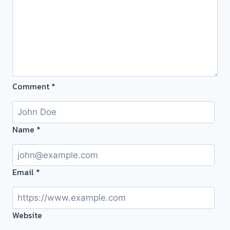
จำนำ
ร้าน
ทอง
ประเมิน
หน้า
ตั๋ว
Comment
*
ฟรี
จ่าย
สด
ทันที
Name
*
ไม่
ต้อง
รอ
Email
*
จบไว
📌
ผล
Website
งาน
วัน