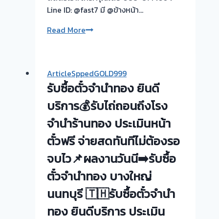
Line ID: @fast7 มี @ข้างหน้า…
วัน
นี➡️รับ
รับ
Read More
ซื้อ
ซื้อ
ตั๋ว
ตั๋ว
จำนำ
จำนำ
ทอง
ArticleSppedGOLD999
ทอง
สำราญราษฎร์
รับซื้อตั๋วจำนำทอง ยินดี
|
กทม
รับ
บริการ💰รับไถ่ถอนถึงโรง
🇹🇭
ซื้อ
รับ
จำนำร้านทอง ประเมินหน้า
ตั๋ว
ซื้อ
ตั๋วฟรี จ่ายสดทันทีไม่ต้องรอ
จำนำ
ตั๋ว
ทอง-
จบไว📌ผลงานวันนี➡️รับซื้อ
จำนำ
ประชา
ทอง
ตั๋วจำนำทอง บางใหญ่
นิเวศน์-
ยินดี
สามัคคี-
นนทบุรี 🇹🇭รับซื้อตั๋วจำนำ
บริการ
นนทบุรี
ประเมิน
ทอง ยินดีบริการ ประเมิน
ให้
หน้า