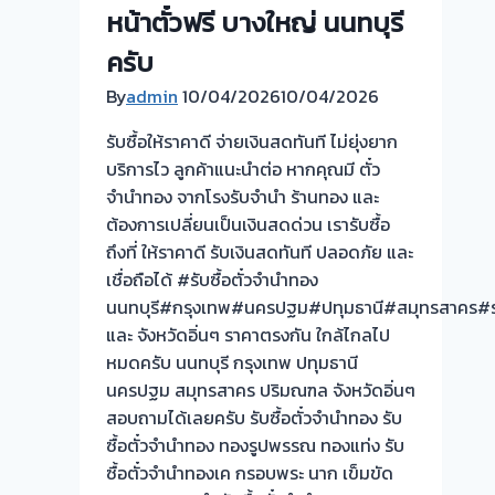
ราคา
หน้าตั๋วฟรี บางใหญ่ นนทบุรี
ตั๋ว
สูง
ฟรี
ครับ
จ่าย
สำราญราษฎร์
By
admin
10/04/2026
เงินสด
10/04/2026
กทม
ทันที
ครับ⭐
รับซื้อให้ราคาดี จ่ายเงินสดทันที ไม่ยุ่งยาก
บริการไว ลูกค้าแนะนำต่อ หากคุณมี ตั๋ว
จำนำทอง จากโรงรับจำนำ ร้านทอง และ
ต้องการเปลี่ยนเป็นเงินสดด่วน เรารับซื้อ
ถึงที่ ให้ราคาดี รับเงินสดทันที ปลอดภัย และ
เชื่อถือได้ #รับซื้อตั๋วจำนำทอง
นนทบุรี#กรุงเทพ#นครปฐม#ปทุมธานี#สมุทรสาคร#รา
และ จังหวัดอิ่นๆ ราคาตรงกัน ใกล้ไกลไป
หมดครับ นนทบุรี กรุงเทพ ปทุมธานี
นครปฐม สมุทรสาคร ปริมณฑล จังหวัดอิ่นๆ
สอบถามได้เลยครับ รับซื้อตั๋วจำนำทอง รับ
ซื้อตั๋วจำนำทอง ทองรูปพรรณ ทองแท่ง รับ
ซื้อตั๋วจำนำทองเค กรอบพระ นาก เข็มขัด