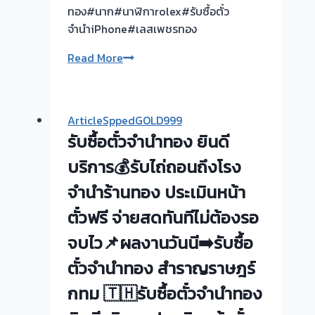
ทอง#นาก#นาฬิกาrolex#รับซื้อตั๋ว
จำนำiPhone#เลสเพชรทอง
รับ
Read More
ซื้อ
ตั๋ว
จำนำ
ArticleSppedGOLD999
ทอง
รับซื้อตั๋วจำนำทอง ยินดี
กรุงเทพมหานคร
บริการ💰รับไถ่ถอนถึงโรง
จำนำร้านทอง ประเมินหน้า
ตั๋วฟรี จ่ายสดทันทีไม่ต้องรอ
จบไว📌ผลงานวันนี➡️รับซื้อ
ตั๋วจำนำทอง สำราญราษฎร์
กทม 🇹🇭รับซื้อตั๋วจำนำทอง