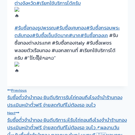
ต่างจังหวัด
#เรียกใช้บริการได้ครับ
#รับซื้อทองรูปพรรณ
#รับซื้อเศษทอง
#รับซื้อกรอบพระ
ตลับทอง
#รับซื้อเข็มขัดนาค
#นาค
#รับซื้อทองเค
#รับ
ซื้อทองต่างประเทศ #รับซื้อทองitaly #รับซื้อเพชร
พลอยตัวเรือนทอง #นอกสถานที่ #เรียกใช้บริการได้
ครับ #“ຮັບຊື້ຄຳລາວ”
Post
Previous
รับซื้อตั๋วจำนำทอง ยินดีบริการรับไถ่ถอนถึงโรงจำนำร้านทอง
navigation
ประเมินหน้าตั๋วฟรี จ่ายสดทันทีไม่ต้องรอ จบไว
Next
รับซื้อตั๋วจำนำทอง ยินดีบริการ💰รับไถ่ถอนถึงโรงจำนำร้านทอง
ประเมินหน้าตั๋วฟรี จ่ายสดทันทีไม่ต้องรอ จบไว📌ผลงานวัน
นี้➡️รับซื้อตั๋วจำนำทอง ตลาดบางใหญ่ นนทบุรี 🇹🇭ขอบคุณ