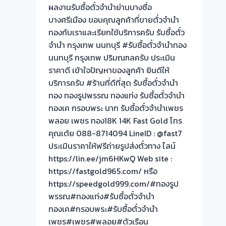
พระทอง
ผลงานรับซื้อตั๋วจำนำย่านบางซื่อ
กรุงเทพ
คำ
บางศรีเมือง ขอบคุณลูกค้าที่ขายตั๋วจำนำ
–
ทองกับเราและเรียกใช้บริการครับ รับซื้อตั๋ว
รับ
จำนำ กรุงเทพ นนทบุรี #รับซื้อตั๋วจำนำทอง
ซื้อ
นนทบุรี กรุงเทพ ปริมณฑลครับ ประเมิน
ตั๋ว
ราคาดี เข้าใจปัญหาของลูกค้า ยินดีให้
จำนำ
บริการครับ #ร้านที่ดีที่สุด รับซื้อตั๋วจำนำ
เพชร
ทอง ทองรูปพรรณ ทองแท่ง รับซื้อตั๋วจำนำ
พลอย
ทองเค กรอบพระ นาก รับซื้อตั๋วจำนำเพชร
เครื่อง
พลอย เพชร ทอง18K 14K Fast Gold โทร
ประดับ
คุณเต้ย 088-8714094 LineID : @fast7
ประเมินราคาให้ฟรีถ่ายรูปส่งตั๋วทาง ไลน์
https://lin.ee/jm6HKwQ Web site :
https://fastgold965.com/ หรือ
https://speedgold999.com/#ทองรูป
พรรณ#ทองแท่ง#รับซื้อตั๋วจำนำ
ทองเค#กรอบพระ#รับซื้อตั๋วจำนำ
เพชร#เพชร#พลอย#ตัวเรือน