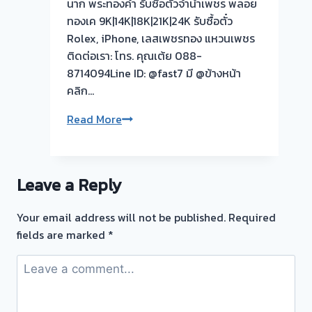
นาก พระทองคำ รับซื้อตั๋วจำนำเพชร พลอย
ทองเค 9K|14K|18K|21K|24K รับซื้อตั๋ว
Rolex, iPhone, เลสเพชรทอง แหวนเพชร
ติดต่อเรา: โทร. คุณเต้ย 088-
8714094Line ID: @fast7 มี @ข้างหน้า
คลิก…
รับ
Read More
ซื้อ
ตั๋ว
จำนำ
Leave a Reply
ทอง
ยินดี
Your email address will not be published.
Required
บริการ
fields are marked
*
💰
รับ
ไถ่ถอน
ถึง
โรง