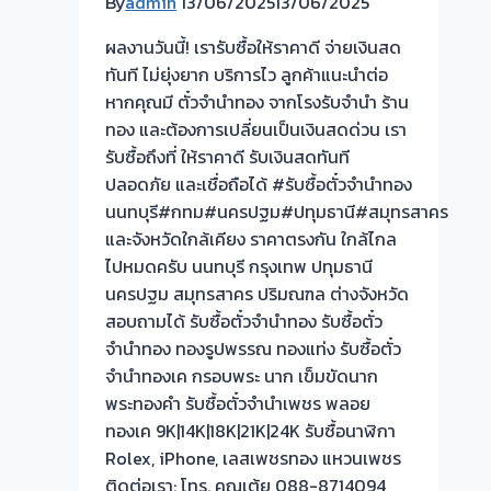
By
admin
13/06/2025
13/06/2025
โรง
ผลงานวันนี้! เรารับซื้อให้ราคาดี จ่ายเงินสด
จำนำ
ทันที ไม่ยุ่งยาก บริการไว ลูกค้าแนะนำต่อ
ร้าน
หากคุณมี ตั๋วจำนำทอง จากโรงรับจำนำ ร้าน
ทอง
ทอง และต้องการเปลี่ยนเป็นเงินสดด่วน เรา
ประเมิน
รับซื้อถึงที่ ให้ราคาดี รับเงินสดทันที
หน้า
ปลอดภัย และเชื่อถือได้ #รับซื้อตั๋วจำนำทอง
ตั๋ว
นนทบุรี#กทม#นครปฐม#ปทุมธานี#สมุทรสาคร
ฟรี
และจังหวัดใกล้เคียง ราคาตรงกัน ใกล้ไกล
จ่าย
ไปหมดครับ นนทบุรี กรุงเทพ ปทุมธานี
สด
นครปฐม สมุทรสาคร ปริมณฑล ต่างจังหวัด
ทันที
สอบถามได้ รับซื้อตั๋วจำนำทอง รับซื้อตั๋ว
ไม่
จำนำทอง ทองรูปพรรณ ทองแท่ง รับซื้อตั๋ว
ต้อง
จำนำทองเค กรอบพระ นาก เข็มขัดนาก
รอ
พระทองคำ รับซื้อตั๋วจำนำเพชร พลอย
จบไว
ทองเค 9K|14K|18K|21K|24K รับซื้อนาฬิกา
📌
Rolex, iPhone, เลสเพชรทอง แหวนเพชร
ผล
ติดต่อเรา: โทร. คุณเต้ย 088-8714094
งาน