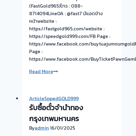
(FastGold965)โทร : 088-
รอ
8714094LineOA : @fast7 มีแอดข้าง
จบ
หน้าwebsite :
หน้า
https://fastgold965.com/website :
งาน
https://speedgold999.com/FB Page :
ไว
https://www.facebook.com/buytuajumnumgold
📌
Page :
ผล
https://www.facebook.com/BuyTicketPawnGem
งาน
วัน
รับ
Read More
นี้
ซื้อ
>
ตั๋ว
รับ
จำนำ
ซื้อ
ArticleSppedGOLD999
ทอง
ตั๋ว
รับซื้อตั๋วจำนำทอง
กรอบ
จำนำ
พระทอง
กรุงเทพมหานคร
ทอง-
เหรียญ
พระราม4
By
admin
16/01/2025
ทอง
คลองเตย