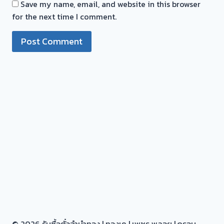
บริการ
Save my name, email, and website in this browser
ไว
for the next time I comment.
ปลอดภัย
และ
เชื่อ
ถือ
ได้
100%
เปลี่ยน
ตั๋ว
จำนำ
ทอง
เป็น
เงินสด
ด่วน
ได้
ง่ายๆ
ไม่