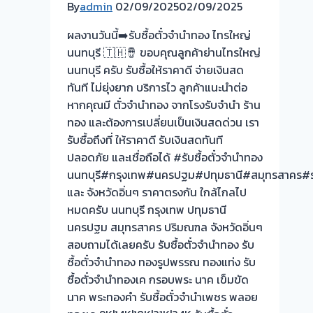
By
admin
02/09/2025
02/09/2025
ทอง
ประเมิน
ผลงานวันนี้➡️รับซื้อตั๋วจำนำทอง ไทรใหญ่
ตั๋ว
นนทบุรี 🇹🇭🪘 ขอบคุณลูกค้าย่านไทรใหญ่
ฟรี
นนทบุรี ครับ รับซื้อให้ราคาดี จ่ายเงินสด
จ่าย
ทันที ไม่ยุ่งยาก บริการไว ลูกค้าแนะนำต่อ
เงิน
หากคุณมี ตั๋วจำนำทอง จากโรงรับจำนำ ร้าน
ทันที
ทอง และต้องการเปลี่ยนเป็นเงินสดด่วน เรา
ไม่
รับซื้อถึงที่ ให้ราคาดี รับเงินสดทันที
ต้อง
ปลอดภัย และเชื่อถือได้ #รับซื้อตั๋วจำนำทอง
รอ
นนทบุรี#กรุงเทพ#นครปฐม#ปทุมธานี#สมุทรสาคร#รา
จบ
และ จังหวัดอิ่นๆ ราคาตรงกัน ใกล้ไกลไป
หน้า
หมดครับ นนทบุรี กรุงเทพ ปทุมธานี
งาน
นครปฐม สมุทรสาคร ปริมณฑล จังหวัดอิ่นๆ
📌
สอบถามได้เลยครับ รับซื้อตั๋วจำนำทอง รับ
รับ
ซื้อตั๋วจำนำทอง ทองรูปพรรณ ทองแท่ง รับ
ซื้อ
ซื้อตั๋วจำนำทองเค กรอบพระ นาค เข็มขัด
ตั๋ว
นาค พระทองคำ รับซื้อตั๋วจำนำเพชร พลอย
จำนำ