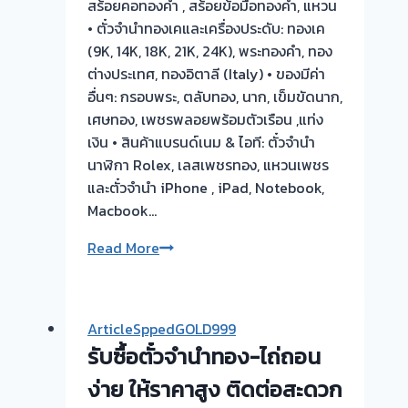
สร้อยคอทองคำ , สร้อยข้อมือทองคำ, แหวน
• ตั๋วจำนำทองเคและเครื่องประดับ: ทองเค
(9K, 14K, 18K, 21K, 24K), พระทองคำ, ทอง
ต่างประเทศ, ทองอิตาลี (Italy) • ของมีค่า
อื่นๆ: กรอบพระ, ตลับทอง, นาก, เข็มขัดนาก,
เศษทอง, เพชรพลอยพร้อมตัวเรือน ,แท่ง
เงิน • สินค้าแบรนด์เนม & ไอที: ตั๋วจำนำ
นาฬิกา Rolex, เลสเพชรทอง, แหวนเพชร
และตั๋วจำนำ iPhone , iPad, Notebook,
Macbook…
💰
Read More
รับ
ซื้อ
ตั๋ว
ArticleSppedGOLD999
จำนำ
รับซื้อตั๋วจำนำทอง-ไถ่ถอน
ทอง
ให้
ง่าย ให้ราคาสูง ติดต่อสะดวก
ราคา