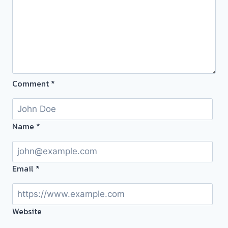
จำนำ
พร้อม
และ
จ่าย
ร้าน
เงินสด
ทอง
ปลอดภัย
ประเมิน
เชื่อ
ราคา
ถือ
หน้า
Comment
*
ได้
ตั๋ว
ฟรี
ทาง
Name
*
ไลน์
จ่าย
เงินสด
ทันที
Email
*
ไม่
ต้อง
รอ
Website
นาน