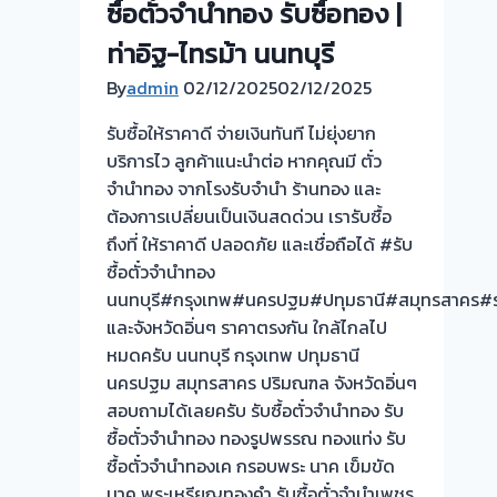
นนทบุรี
ซื้อตั๋วจำนำทอง รับซื้อทอง |
ร้าน
ครับ⭐
ท่าอิฐ-ไทรม้า นนทบุรี
ทอง
ประเมิน
By
admin
02/12/2025
02/12/2025
ตั๋ว
รับซื้อให้ราคาดี จ่ายเงินทันที ไม่ยุ่งยาก
ฟรี
บริการไว ลูกค้าแนะนำต่อ หากคุณมี ตั๋ว
จ่าย
จำนำทอง จากโรงรับจำนำ ร้านทอง และ
เงิน
ต้องการเปลี่ยนเป็นเงินสดด่วน เรารับซื้อ
ทันที
ถึงที่ ให้ราคาดี ปลอดภัย และเชื่อถือได้ #รับ
ไม่
ซื้อตั๋วจำนำทอง
ต้อง
นนทบุรี#กรุงเทพ#นครปฐม#ปทุมธานี#สมุทรสาคร#ร
รอ
และจังหวัดอิ่นๆ ราคาตรงกัน ใกล้ไกลไป
จบ
หมดครับ นนทบุรี กรุงเทพ ปทุมธานี
หน้า
นครปฐม สมุทรสาคร ปริมณฑล จังหวัดอิ่นๆ
งาน
สอบถามได้เลยครับ รับซื้อตั๋วจำนำทอง รับ
📌
ซื้อตั๋วจำนำทอง ทองรูปพรรณ ทองแท่ง รับ
รับ
ซื้อตั๋วจำนำทองเค กรอบพระ นาค เข็มขัด
ซื้อ
นาค พระเหรียญทองคำ รับซื้อตั๋วจำนำเพชร