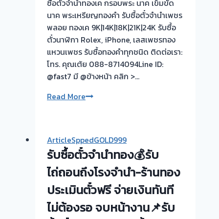
ซื้อตั๋วจำนำทองเค กรอบพระ นาค เข็มขัด
นี้➡️รับ
นาค พระเหรียญทองคำ รับซื้อตั๋วจำนำเพชร
ซื้อ
พลอย ทองเค 9K|14K|18K|21K|24K รับซื้อ
ตั่ว
ตั๋วนาฬิกา Rolex, iPhone, เลสเพชรทอง
จำนำ
แหวนเพชร รับซื้อทองคำทุกชนิด ติดต่อเรา:
ทอง
โทร. คุณเต้ย 088-8714094Line ID:
บางใหญ่
@fast7 มี @ข้างหน้า คลิก >…
นนทบุรี
รับ
Read More
🇹🇭
ซื้อ
ขอบคุณ
ตั๋ว
ลูกค้า
จำนำ
ย่าน
ArticleSppedGOLD999
ทอง
รับ
รับซื้อตั๋วจำนำทอง💰รับ
💰
ซื้อ
รับ
ไถ่ถอนถึงโรงจำนำ-ร้านทอง
ตั่ว
ไถ่ถอน
จำนำ
ประเมินตั๋วฟรี จ่ายเงินทันที
ถึง
ทอง
ไม่ต้องรอ จบหน้างาน📌รับ
โรง
บางใหญ่
จำนำ-