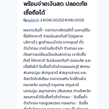
พร้อมจ่ายเงินสด ปลอดภัย
สูง
เชื่อถือได้
บริการ
ไถ่ถอน
By
admin
24/06/2025
24/06/2025
รับ
ผลงานวันนี้!- ตลาดบางใหญ่ซิตี้ นนทบุรีรับ
ซื้อ
ซื้อให้ราคาดี จ่ายเงินสดทันที ไม่ยุ่งยาก
ถึงที่
บริการไว ลูกค้าแนะนำต่อ หากคุณมี ตั๋ว
จ่าย
จำนำทอง จากโรงรับจำนำ ร้านทอง และ
เงินสด
ต้องการเปลี่ยนเป็นเงินสดด่วน เรารับซื้อ
ทันที!
ถึงที่ ให้ราคาดี รับเงินสดทันที ปลอดภัย และ
จบ
เชื่อถือได้ รับซื้อตั๋วจำนำทองนนทบุรี #กทม
หน้า
#นครปฐม #ปทุมธานี #สมุทรสาคร และ
งาน
จังหวัดใกล้เคียง ราคาตรงกัน ใกล้ไกลไป
คุณ
หมดครับ นนทบุรี กรุงเทพ ปทุมธานี
กำลัง
นครปฐม สมุทรสาคร ปริมณฑล ต่างจังหวัด
มอง
สอบถามได้รับซื้อตั๋วจำนำทอง✅ รับซื้อตั๋ว
หา
จำนำทอง ทองรูปพรรณ ทองแท่ง✅ รับซื้อ
ร้าน