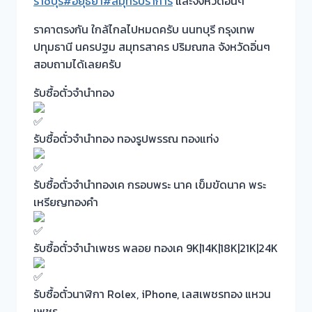
ราชบุรี
#อยุธยา
#สมุทรปราการ
และจังหวัดอิ่นๆ
ราคาตรงกัน ใกล้ไกลไปหมดครับ นนทบุรี กรุงเทพ
ปทุมธานี นครปฐม สมุทรสาคร ปริมณฑล จังหวัดอิ่นๆ
สอบถามได้เลยครับ
รับซื้อตั๋วจำนำทอง
รับซื้อตั๋วจำนำทอง ทองรูปพรรณ ทองแท่ง
รับซื้อตั๋วจำนำทองเค กรอบพระ นาค เข็มขัดนาค พระ
เหรียญทองคำ
รับซื้อตั๋วจำนำเพชร พลอย ทองเค 9K|14K|18K|21K|24K
รับซื้อตั๋วนาฬิกา Rolex, iPhone, เลสเพชรทอง แหวน
เพชร