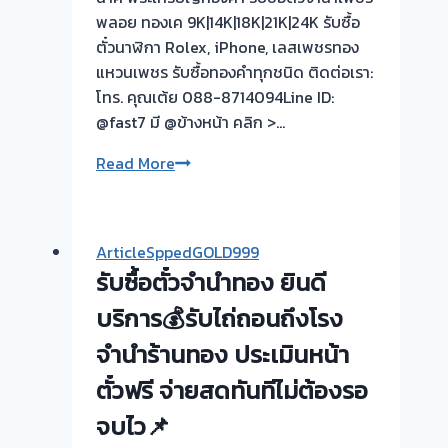
ตั๋ว
พลอย ทองเค 9K|14K|18K|21K|24K รับซื้อ
จำนำ
ตั๋วนาฬิกา Rolex, iPhone, เลสเพชรทอง
ทอง
แหวนเพชร รับซื้อทองคำทุกชนิด ติดต่อเรา:
รับ
โทร. คุณเต้ย 088-8714094Line ID:
ซื้อ
@fast7 มี @ข้างหน้า คลิก >…
ทอง
|
รับ
Read More
ขอบคุณ
ซื้อ
ลูกค้า
ตั๋ว
บางแค
จำนำ
เพชรเกษม
ArticleSppedGOLD999
ทอง
กรุงเทพ
รับซื้อตั๋วจำนำทอง ยินดี
💰
รับ
บริการ💰รับไถ่ถอนถึงโรง
ไถ่ถอน
จำนำร้านทอง ประเมินหน้า
ถึง
ตั๋วฟรี จ่ายสดทันทีไม่ต้องรอ
โรง
จำนำ-
จบไว📌
ร้าน