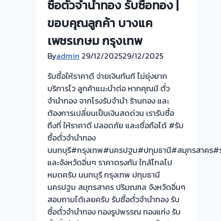
ซื้อตั๋วจำนำทอง รับซื้อทอง |
ร้าน
ขอบคุณลูกค้า บางแค
ทอง
ประเมิน
เพชรเกษม กรุงเทพ
ตั๋ว
By
admin
29/12/2025
29/12/2025
ฟรี
จ่าย
รับซื้อให้ราคาดี จ่ายเงินทันที ไม่ยุ่งยาก
สด
บริการไว ลูกค้าแนะนำต่อ หากคุณมี ตั๋ว
ทันที
จำนำทอง จากโรงรับจำนำ ร้านทอง และ
ไม่
ต้องการเปลี่ยนเป็นเงินสดด่วน เรารับซื้อ
ต้อง
ถึงที่ ให้ราคาดี ปลอดภัย และเชื่อถือได้ #รับ
รอ
ซื้อตั๋วจำนำทอง
จบ
นนทบุรี#กรุงเทพ#นครปฐม#ปทุมธานี#สมุทรสาคร#ร
หน้า
และจังหวัดอิ่นๆ ราคาตรงกัน ใกล้ไกลไป
งาน
หมดครับ นนทบุรี กรุงเทพ ปทุมธานี
📌
นครปฐม สมุทรสาคร ปริมณฑล จังหวัดอิ่นๆ
ผล
สอบถามได้เลยครับ รับซื้อตั๋วจำนำทอง รับ
งาน
ซื้อตั๋วจำนำทอง ทองรูปพรรณ ทองแท่ง รับ
วัน