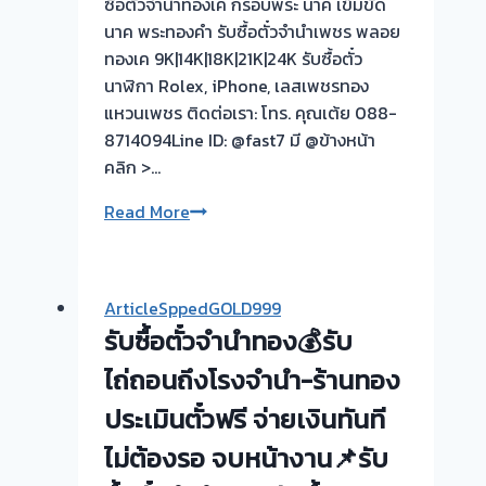
ซื้อตั๋วจำนำทองเค กรอบพระ นาค เข็มขัด
นาค พระทองคำ รับซื้อตั๋วจำนำเพชร พลอย
ทองเค 9K|14K|18K|21K|24K รับซื้อตั๋ว
นาฬิกา Rolex, iPhone, เลสเพชรทอง
แหวนเพชร ติดต่อเรา: โทร. คุณเต้ย 088-
8714094Line ID: @fast7 มี @ข้างหน้า
คลิก >…
รับ
Read More
ซื้อ
ตั๋ว
จำนำ
ArticleSppedGOLD999
ทอง
รับซื้อตั๋วจำนำทอง💰รับ
💰
รับ
ไถ่ถอนถึงโรงจำนำ-ร้านทอง
ไถ่ถอน
ประเมินตั๋วฟรี จ่ายเงินทันที
ถึง
ไม่ต้องรอ จบหน้างาน📌รับ
โรง
จำนำ-