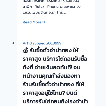
ทองเค 9K|14K|18K|21K|24K รับซื้อตั๋ว
ทอง
นาฬิกา Rolex, iPhone, เลสเพชรทอง
รับ
แหวนเพชร ติดต่อเรา: โทร….
ซื้อ
ทอง
รับ
Read More
|
ซื้อ
ท่า
ตั๋ว
อิฐ-
จำนำ
ArticleSppedGOLD999
ไทร
ทอง
💰 รับซื้อตั๋วจำนำทอง ให้
ม้า
ยินดี
นนทบุรี
บริการ
ราคาสูง บริการไถ่ถอนรับซื้อ
💰
ถึงที่ จ่ายเงินสดทันที! จบ
รับ
หน้างานคุณกำลังมองหา
ไถ่ถอน
ถึง
ร้านรับซื้อตั๋วจำนำทอง ที่ให้
โรง
ราคาสูงอยู่ใช่ไหม? ยินดี
จำนำ
ร้าน
บริการรับไถ่ถอนถึงโรงจำนำ
ทอง