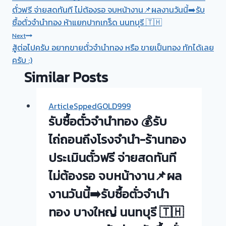
navigation
ตั๋วฟรี จ่ายสดทันที ไม่ต้องรอ จบหน้างาน📌ผลงานวันนี้➡️รับ
ซื้อตั่วจำนำทอง ห้าแยกปากเกร็ด นนทบุรี 🇹🇭
Next
สู้ต่อไปครับ อยากขายตั๋วจำนำทอง หรือ ขายเป็นทอง ทักได้เลย
ครับ :)
Similar Posts
ArticleSppedGOLD999
รับซื้อตั๋วจำนำทอง 💰รับ
ไถ่ถอนถึงโรงจำนำ-ร้านทอง
ประเมินตั๋วฟรี จ่ายสดทันที
ไม่ต้องรอ จบหน้างาน📌ผล
งานวันนี้➡️รับซื้อตั่วจำนำ
ทอง บางใหญ่ นนทบุรี 🇹🇭