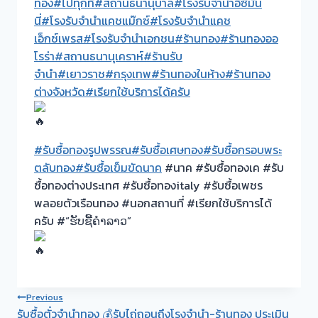
ทอง
#ไปทุกที่
#สถานธนานุบาล
#โรงรับจำนำอีซี่มัน
นี่
#โรงรับจำนำแคชแม๊กซ์
#โรงรับจำนำแคช
เอ็กซ์เพรส
#โรงรับจำนำเอกชน
#ร้านทอง
#ร้านทองออ
โรร่า
#สถานธนานุเคราห์
#ร้านรับ
จำนำ
#เยาวราช
#กรุงเทพ
#ร้านทองในห้าง
#ร้านทอง
ต่างจังหวัด
#เรียกใช้บริการได้ครับ
#รับซื้อทองรูปพรรณ
#รับซื้อเศษทอง
#รับซื้อกรอบพระ
ตลับทอง
#รับซื้อเข็มขัดนาค
#นาค #รับซื้อทองเค #รับ
ซื้อทองต่างประเทศ #รับซื้อทองitaly #รับซื้อเพชร
พลอยตัวเรือนทอง #นอกสถานที่ #เรียกใช้บริการได้
ครับ #“ຮັບຊື້ຄຳລາວ”
Post
Previous
รับซื้อตั๋วจำนำทอง 💰รับไถ่ถอนถึงโรงจำนำ-ร้านทอง ประเมิน