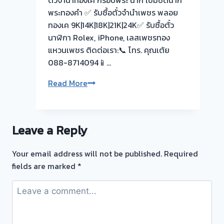
ตั๋วจำนำทองเค กรอบพระ นาก เข็มขัดนาก
รับ
พระทองคำ ✅ รับซื้อตั๋วจำนำเพชร พลอย
ซื้อ
ทองเค 9K|14K|18K|21K|24K✅ รับซื้อตั๋ว
ตั๋ว
นาฬิกา Rolex, iPhone, เลสเพชรทอง
จำนำ
แหวนเพชร ติดต่อเรา:📞 โทร. คุณเต้ย
ทอง
088-8714094📱…
ที่
ให้
รับ
Read More
ราคา
ซื้อ
สูง
ตั๋ว
อยู่
จำนำ
ใช่
Leave a Reply
ทอง-
ไหม?
ไถ่ถอน
ยินดี
Your email address will not be published.
Required
ง่าย
บริการ
fields are marked
*
ให้
รับ
ราคา
ไถ่ถอน
สูง
ถึง
ติดต่อ
โรง
สะดวก