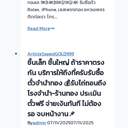
ทองเค 9K|14K|18K|21K|24K รับซื้อตั๋ว
Rolex, iPhone, เลสเพชรทอง แหวนเพชร
ติดต่อเรา: โทร….
รับ
Read More
ซื้อ
ตั๋ว
จำนำ
ArticleSppedGOLD999
ทอง
ชิ้นเล็ก ชิ้นใหญ่ ถ้าราคาตรง
ยินดี
บริการ
กัน บริการให้ถึงที่ครับรับซื้อ
💰
ตั๋วจำนำทอง 💰รับไถ่ถอนถึง
รับ
โรงจำนำ-ร้านทอง ประเมิน
ไถ่ถอน
ถึง
ตั๋วฟรี จ่ายเงินทันที ไม่ต้อง
โรง
รอ จบหน้างาน📌
จำนำ
ร้าน
By
admin
07/11/2025
07/11/2025