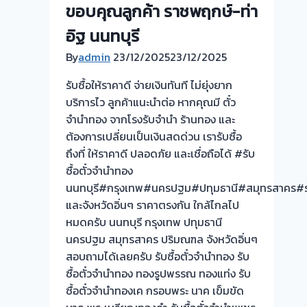
ขอบคุณลูกค้า ราชพฤกษ์-ท่า
จำนำ
ร้าน
อิฐ นนทบุรี
ทอง
By
admin
23/12/2025
23/12/2025
ประเมิน
หน้า
รับซื้อให้ราคาดี จ่ายเงินทันที ไม่ยุ่งยาก
ตั๋ว
บริการไว ลูกค้าแนะนำต่อ หากคุณมี ตั๋ว
ฟรี
จำนำทอง จากโรงรับจำนำ ร้านทอง และ
จ่าย
ต้องการเปลี่ยนเป็นเงินสดด่วน เรารับซื้อ
สด
ถึงที่ ให้ราคาดี ปลอดภัย และเชื่อถือได้ #รับ
ทันที
ซื้อตั๋วจำนำทอง
ไม่
นนทบุรี#กรุงเทพ#นครปฐม#ปทุมธานี#สมุทรสาคร#ร
ต้อง
และจังหวัดอิ่นๆ ราคาตรงกัน ใกล้ไกลไป
รอ
หมดครับ นนทบุรี กรุงเทพ ปทุมธานี
จบไว
นครปฐม สมุทรสาคร ปริมณฑล จังหวัดอิ่นๆ
📌
สอบถามได้เลยครับ รับซื้อตั๋วจำนำทอง รับ
ผล
ซื้อตั๋วจำนำทอง ทองรูปพรรณ ทองแท่ง รับ
งาน
ซื้อตั๋วจำนำทองเค กรอบพระ นาค เข็มขัด
วัน