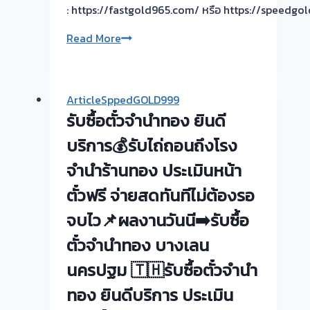
: https://fastgold965.com/ หรือ https://speedg
เจาะ
Read More
ลึก
ไขข้อ
ข้องใจ
ArticleSppedGOLD999
ทุก
รับซื้อตั๋วจำนำทอง ยินดี
เรื่อง
เกี่ยว
บริการ💰รับไถ่ถอนถึงโรง
กับ
จำนำร้านทอง ประเมินหน้า
การ
ตั๋วฟรี จ่ายสดทันทีไม่ต้องรอ
รับ
ซื้อ
จบไว📌ผลงานวันนี➡️รับซื้อ
ตั๋ว
ตั๋วจำนำทอง บางเลน
จำนำ
ทอง
นครปฐม 🇹🇭รับซื้อตั๋วจำนำ
คือ
ทอง ยินดีบริการ ประเมิน
อะไร