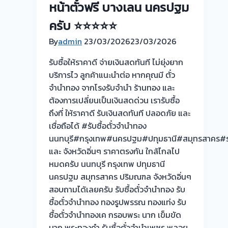
และ
หน้าตั๋วฟรี บางเลน นครปฐม
มี
ครับ ⭐⭐⭐⭐⭐
ที่ไหน
By
admin
23/03/2026
รับ
23/03/2026
ซื้อ
รับซื้อให้ราคาดี จ่ายเงินสดทันที ไม่ยุ่งยาก
บ้าง
บริการไว ลูกค้าแนะนำต่อ หากคุณมี ตั๋ว
?
จำนำทอง จากโรงรับจำนำ ร้านทอง และ
ต้องการเปลี่ยนเป็นเงินสดด่วน เรารับซื้อ
ถึงที่ ให้ราคาดี รับเงินสดทันที ปลอดภัย และ
เชื่อถือได้ #รับซื้อตั๋วจำนำทอง
นนทบุรี#กรุงเทพ#นครปฐม#ปทุมธานี#สมุทรสาคร#รา
และ จังหวัดอิ่นๆ ราคาตรงกัน ใกล้ไกลไป
หมดครับ นนทบุรี กรุงเทพ ปทุมธานี
นครปฐม สมุทรสาคร ปริมณฑล จังหวัดอิ่นๆ
สอบถามได้เลยครับ รับซื้อตั๋วจำนำทอง รับ
ซื้อตั๋วจำนำทอง ทองรูปพรรณ ทองแท่ง รับ
ซื้อตั๋วจำนำทองเค กรอบพระ นาก เข็มขัด
นาก พระทองคำ รับซื้อตั๋วจำนำเพชร พลอย