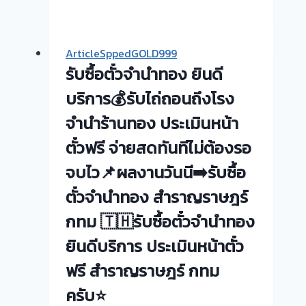
กับ
ทอง
ส่วน
รับ
ต่าง
ซื้อ
ArticleSppedGOLD999
ที่
ทอง
รับซื้อตั๋วจำนำทอง ยินดี
ลูกค้า
|
ได้
บริการ💰รับไถ่ถอนถึงโรง
ขอบคุณ
รับ
ลูกค้า
จำนำร้านทอง ประเมินหน้า
จาก
ราชพฤกษ์-
ตั๋วฟรี จ่ายสดทันทีไม่ต้องรอ
การ
ท่า
ขาย
อิฐ
จบไว📌ผลงานวันนี➡️รับซื้อ
ตั๋ว
นนทบุรี
ตั๋วจำนำทอง สำราญราษฎร์
จำนำ
กทม 🇹🇭รับซื้อตั๋วจำนำทอง
ยินดีบริการ ประเมินหน้าตั๋ว
ฟรี สำราญราษฎร์ กทม
ครับ⭐