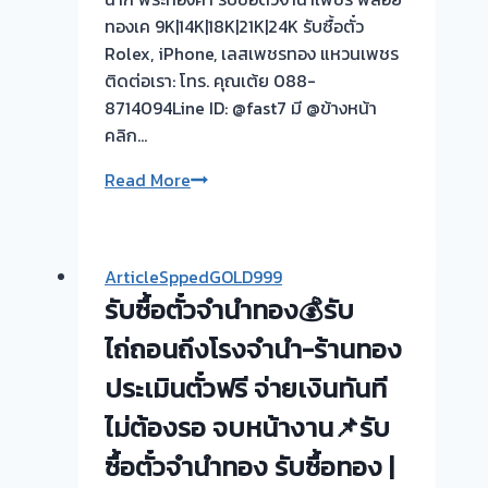
ทองเค 9K|14K|18K|21K|24K รับซื้อตั๋ว
Rolex, iPhone, เลสเพชรทอง แหวนเพชร
ติดต่อเรา: โทร. คุณเต้ย 088-
8714094Line ID: @fast7 มี @ข้างหน้า
คลิก…
รับ
Read More
ซื้อ
ตั๋ว
จำนำ
ArticleSppedGOLD999
ทอง
รับซื้อตั๋วจำนำทอง💰รับ
ยินดี
บริการ
ไถ่ถอนถึงโรงจำนำ-ร้านทอง
💰
ประเมินตั๋วฟรี จ่ายเงินทันที
รับ
ไม่ต้องรอ จบหน้างาน📌รับ
ไถ่ถอน
ถึง
ซื้อตั๋วจำนำทอง รับซื้อทอง |
โรง