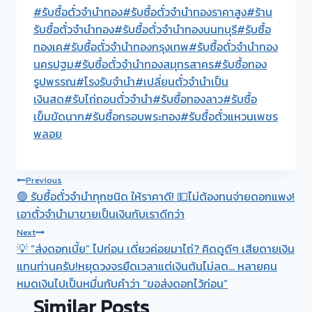
#รับซื้อตั๋วจำนำทอง
#รับซื้อตั๋วจำนำทองราคาสูง
#ร้าน
รับซื้อตั๋วจำนำทอง
#รับซื้อตั๋วจำนำทองนนทบุรี
#รับซื้อ
ทองเค
#รับซื้อตั๋วจำนำทองกรุงเทพ
#รับซื้อตั๋วจำนำทอง
นครปฐม
#รับซื้อตั๋วจำนำทองสมุทรสาคร
#รับซื้อทอง
รูปพรรณ
#โรงรับจำนำ
#เปลี่ยนตั๋วจำนำเป็น
เงินสด
#รับไถ่ถอนตั๋วจำนำ
#รับซื้อทองลาว
#รับซื้อ
เข็มขัดนาก
#รับซื้อกรอบพระทอง
#รับซื้อตั๋วแหวนเพชร
พลอย
Post
Previous
🟢 รับซื้อตั๋วจำนำทุกชนิด ให้ราคาดี! 💵ไม่ต้องทนจ่ายดอกแพง!
navigation
เอาตั๋วจำนำมาขายเป็นเงินกับเราดีกว่า
Next
💡 “ส่งดอกเบี้ย” ไปก่อน เดี่ยวค่อยมาไถ่? คิดดูดีๆ เสียดายเงิน
แทนท่านครับ!หยุดวงจรยืดเวลาแต่เงินต้นไม่ลด… หลายคน
หมดเงินไปเป็นหมื่นกับคำว่า “ขอส่งดอกไว้ก่อน”
Similar Posts