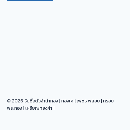
จบ
หน้า
งาน
📌
© 2026 รับซื้อตั๋วจำนำทอง | ทองเค | เพชร พลอย | กรอบ
พระทอง | เหรียญทองคำ |