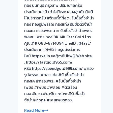
ทอง
ฟรี
ทอง นนทบุรี กรุงเทพ ปริมณฑลครับ
ประเมิน
บางเลน
ประเมินราคาดี เข้าใจปัญหาของลูกค้า ยินดี
ตั๋ว
นครปฐม
ให้บริการครับ #ร้านที่ดีที่สุด รับซื้อตั๋วจำนำ
ฟรี
ครับ
ทอง ทองรูปพรรณ ทองแท่ง รับซื้อตั๋วจำนำ
จ่าย
⭐⭐⭐⭐⭐
ทองเค กรอบพระ นาก รับซื้อตั๋วจำนำเพชร
เงิน
พลอย เพชร ทอง18K 14K Fast Gold โทร
ทันที
คุณเต้ย 088-8714094 LineID : @fast7
ไม่
ประเมินราคาให้ฟรีถ่ายรูปส่งตั๋วทาง
ต้อง
ไลน์ https://lin.ee/jm6HKwQ Web site
รอ
: https://fastgold965.com/
จบ
หรือ https://speedgold999.com/ #ทอง
หน้า
รูปพรรณ #ทองแท่ง #รับซื้อตั๋วจำนำ
งาน
ทองเค #กรอบพระ #รับซื้อตั๋วจำนำ
📌
เพชร #เพชร #พลอย #ตัวเรือน
รับ
ทอง #นาก #นาฬิกาrolex #รับซื้อตั๋ว
ซื้อ
จำนำiPhone #เลสเพชรทอง
ตั๋ว
ยินดี
Read More
จำนำ