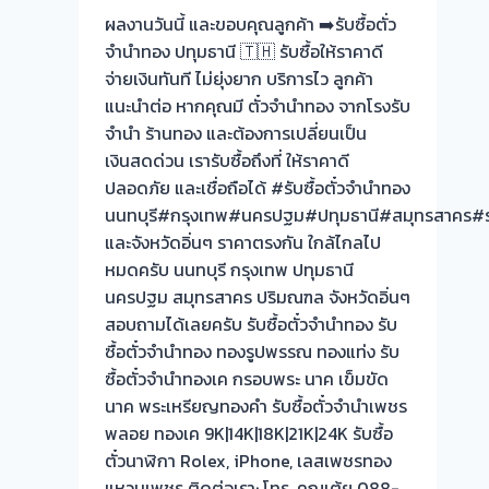
ทอง
ผลงานวันนี้ และขอบคุณลูกค้า ➡️รับซื้อตั่ว
ประเมิน
จำนำทอง ปทุมธานี 🇹🇭 รับซื้อให้ราคาดี
หน้า
จ่ายเงินทันที ไม่ยุ่งยาก บริการไว ลูกค้า
ตั๋ว
แนะนำต่อ หากคุณมี ตั๋วจำนำทอง จากโรงรับ
ฟรี
จำนำ ร้านทอง และต้องการเปลี่ยนเป็น
จ่าย
เงินสดด่วน เรารับซื้อถึงที่ ให้ราคาดี
สด
ปลอดภัย และเชื่อถือได้ #รับซื้อตั๋วจำนำทอง
ทันที
นนทบุรี#กรุงเทพ#นครปฐม#ปทุมธานี#สมุทรสาคร#ร
ไม่
และจังหวัดอิ่นๆ ราคาตรงกัน ใกล้ไกลไป
ต้อง
หมดครับ นนทบุรี กรุงเทพ ปทุมธานี
รอ
นครปฐม สมุทรสาคร ปริมณฑล จังหวัดอิ่นๆ
จบไว
สอบถามได้เลยครับ รับซื้อตั๋วจำนำทอง รับ
📌
ซื้อตั๋วจำนำทอง ทองรูปพรรณ ทองแท่ง รับ
ผล
ซื้อตั๋วจำนำทองเค กรอบพระ นาค เข็มขัด
งาน
นาค พระเหรียญทองคำ รับซื้อตั๋วจำนำเพชร
วัน
พลอย ทองเค 9K|14K|18K|21K|24K รับซื้อ
นี➡️รับ
ตั๋วนาฬิกา Rolex, iPhone, เลสเพชรทอง
ซื้อ
แหวนเพชร ติดต่อเรา: โทร. คุณเต้ย 088-