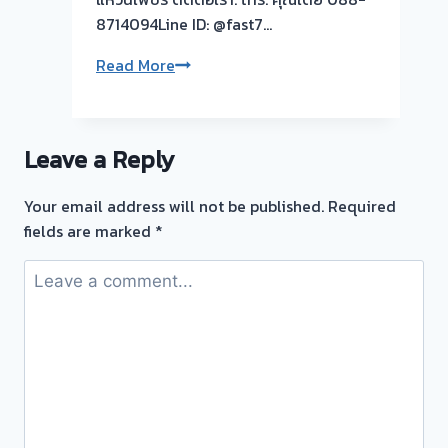
ตั๋ว
8714094Line ID: @fast7…
จำนำ
ทอง
ชิ้น
Read More
สำราญราษฎร์
เล็ก
กทม
ชิ้น
🇹🇭
ใหญ่
รับ
Leave a Reply
ถ้า
ซื้อ
ราคา
ตั๋ว
Your email address will not be published.
Required
ตรง
จำนำ
fields are marked
*
กัน
ทอง
บริการ
ยินดี
ให้
บริการ
ถึงที่
ประเมิน
ครับ
หน้า
รับ
ตั๋ว
ซื้อ
ฟรี
ตั๋ว
สำราญราษฎร์
จำนำ