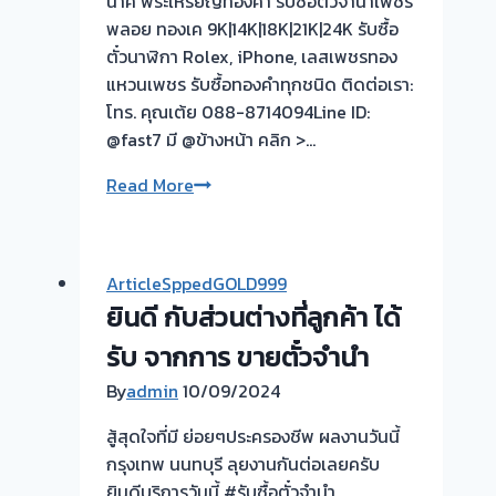
นาค พระเหรียญทองคำ รับซื้อตั๋วจำนำเพชร
นี➡️รับ
พลอย ทองเค 9K|14K|18K|21K|24K รับซื้อ
ซื้อ
ตั๋วนาฬิกา Rolex, iPhone, เลสเพชรทอง
ตั๋ว
แหวนเพชร รับซื้อทองคำทุกชนิด ติดต่อเรา:
จำนำ
โทร. คุณเต้ย 088-8714094Line ID:
ทอง
@fast7 มี @ข้างหน้า คลิก >…
บางเลน
รับ
Read More
นครปฐม
ซื้อ
🇹🇭
ตั๋ว
รับ
จำนำ
ซื้อ
ArticleSppedGOLD999
ทอง
ตั๋ว
ยินดี กับส่วนต่างที่ลูกค้า ได้
💰
จำนำ
รับ
รับ จากการ ขายตั๋วจำนำ
ทอง
ไถ่ถอน
ยินดี
By
admin
10/09/2024
ถึง
บริการ
โรง
ประเมิน
สู้สุดใจที่มี ย่อยๆประครองชีพ ผลงานวันนี้
จำนำ-
หน้า
กรุงเทพ นนทบุรี ลุยงานกันต่อเลยครับ
ร้าน
ตั๋ว
ยินดีบริการวันนี้ #รับซื้อตั๋วจำนำ