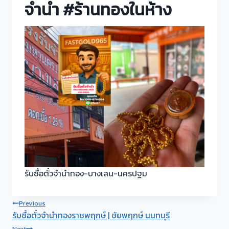
จำนำ #ร้านทองในห้าง
รับซื้อตั๋วจำนำทอง-บางเลน-นครปฐม
Post
Previous
รับซื้อตั๋วจำนำทองราชพฤกษ์ | ชัยพฤกษ์ นนทบุรี
navigation
Next