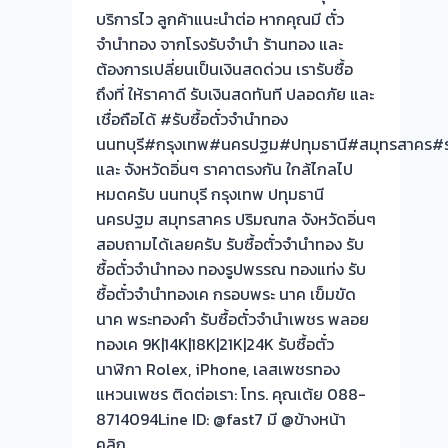
บริการไว ลูกค้าแนะนำต่อ หากคุณมี ตั๋ว
ไม่
จำนำทอง จากโรงรับจำนำ ร้านทอง และ
ต้อง
ต้องการเปลี่ยนเป็นเงินสดด่วน เรารับซื้อ
รอ
ถึงที่ ให้ราคาดี รับเงินสดทันที ปลอดภัย และ
จบ
เชื่อถือได้ #รับซื้อตั๋วจำนำทอง
หน้า
นนทบุรี#กรุงเทพ#นครปฐม#ปทุมธานี#สมุทรสาคร#รา
งาน
และ จังหวัดอิ่นๆ ราคาตรงกัน ใกล้ไกลไป
📌
หมดครับ นนทบุรี กรุงเทพ ปทุมธานี
รับ
นครปฐม สมุทรสาคร ปริมณฑล จังหวัดอิ่นๆ
ซื้อ
สอบถามได้เลยครับ รับซื้อตั๋วจำนำทอง รับ
ตั๋ว
ซื้อตั๋วจำนำทอง ทองรูปพรรณ ทองแท่ง รับ
จำนำ
ซื้อตั๋วจำนำทองเค กรอบพระ นาค เข็มขัด
ทอง
นาค พระทองคำ รับซื้อตั๋วจำนำเพชร พลอย
รับ
ทองเค 9K|14K|18K|21K|24K รับซื้อตั๋ว
ซื้อ
นาฬิกา Rolex, iPhone, เลสเพชรทอง
ทอง
แหวนเพชร ติดต่อเรา: โทร. คุณเต้ย 088-
|
8714094Line ID: @fast7 มี @ข้างหน้า
ขอบคุณ
คลิก…