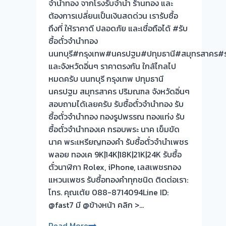
จำนำทอง จากโรงรับจำนำ ร้านทอง และ
ตนา-
ทันที
ต้องการเปลี่ยนเป็นเงินสดด่วน เรารับซื้อ
วัด
ไม่
ถึงที่ ให้ราคาดี ปลอดภัย และเชื่อถือได้ #รับ
พระ
ต้อง
ซื้อตั๋วจำนำทอง
เงิน
รอ
นนทบุรี#กรุงเทพ#นครปฐม#ปทุมธานี#สมุทรสาคร#ร
ครับ⭐
จบไว
และจังหวัดอิ่นๆ ราคาตรงกัน ใกล้ไกลไป
📌
หมดครับ นนทบุรี กรุงเทพ ปทุมธานี
ผล
นครปฐม สมุทรสาคร ปริมณฑล จังหวัดอิ่นๆ
งาน
สอบถามได้เลยครับ รับซื้อตั๋วจำนำทอง รับ
วัน
ซื้อตั๋วจำนำทอง ทองรูปพรรณ ทองแท่ง รับ
นี้➡️รับ
ซื้อตั๋วจำนำทองเค กรอบพระ นาค เข็มขัด
ซื้อ
นาค พระเหรียญทองคำ รับซื้อตั๋วจำนำเพชร
ตั๋ว
พลอย ทองเค 9K|14K|18K|21K|24K รับซื้อ
จำนำ
ตั๋วนาฬิกา Rolex, iPhone, เลสเพชรทอง
ทอง
แหวนเพชร รับซื้อทองคำทุกชนิด ติดต่อเรา:
บางซื่อ
โทร. คุณเต้ย 088-8714094Line ID:
กรุงเทพ
@fast7 มี @ข้างหน้า คลิก >…
🇹🇭
รับ
Read More
🪘