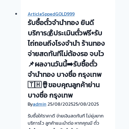
ตั๋ว
จำนำ
ArticleSppedGOLD999
ทอง
รับซื้อตั๋วจำนำทอง ยินดี
ยินดี
บริการ
บริการ💰ประเมินตั๋วฟรี+รับ
💰
ไถ่ถอนถึงโรงจำนำ ร้านทอง
รับ
จ่ายสดทันทีไม่ต้องรอ จบไว
ไถ่ถอน
ถึง
📌ผลงานวันนี้➡️รับซื้อตั๋ว
โรง
จำนำทอง บางซื่อ กรุงเทพ
จำนำ
ร้าน
🇹🇭🪘ขอบคุณลูกค้าย่าน
ทอง
บางซื่อ กรุงเทพ
ประเมิน
หน้า
By
admin
25/08/2025
25/08/2025
ตั๋ว
รับซื้อให้ราคาดี จ่ายเงินสดทันที ไม่ยุ่งยาก
ฟรี
บริการไว ลูกค้าแนะนำต่อ หากคุณมี ตั๋ว
จ่าย