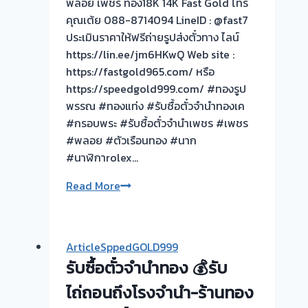
พลอย เพชร ทอง18K 14K Fast Gold โทร
คุณเต้ย 088-8714094 LineID : @fast7
ประเมินราคาให้ฟรีถ่ายรูปส่งตั๋วทาง ไลน์
https://lin.ee/jm6HKwQ Web site :
https://fastgold965.com/ หรือ
https://speedgold999.com/ #ทองรูป
พรรณ #ทองแท่ง #รับซื้อตั๋วจำนำทองเค
#กรอบพระ #รับซื้อตั๋วจำนำเพชร #เพชร
#พลอย #ตัวเรือนทอง #นาก
#นาฬิกาrolex…
ซื้อ
Read More
ตั๋ว
จำนำ
ทอง
ArticleSppedGOLD999
นนทบุรี
รับซื้อตั๋วจำนำทอง 💰รับ
กรุงเทพ
ปริมณฑล
ไถ่ถอนถึงโรงจำนำ-ร้านทอง