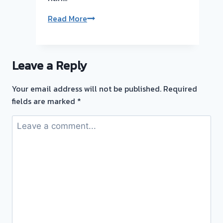
ลูกค้า
บางใหญ่
รับ
Read More
นนทบุรี
ซื้อ
ตั๋ว
จำนำ
Leave a Reply
ทอง
💰
Your email address will not be published.
Required
รับ
fields are marked
*
ไถ่ถอน
ถึง
โรง
จำนำ-
ร้าน
ทอง
ประเมิน
ตั๋ว
ฟรี
จ่าย