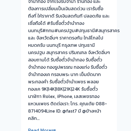
จำนำทอง จากโรงรับจำนำ ร้านทอง และ
สด
ต้องการเปลี่ยนเป็นเงินสดด่วน เรารับซื้อ
ทันที
ถึงที่ ให้ราคาดี รับเงินสดทันที ปลอดภัย และ
ไม่
เชื่อถือได้ #รับซื้อตั๋วจำนำทอง
ต้อง
นนทบุรี#กทม#นครปฐม#ปทุมธานี#สมุทรสาคร
รอ
และ จังหวัดอิ่นๆ ราคาตรงกัน ใกล้ไกลไป
จบไว
หมดครับ นนทบุรี กรุงเทพ ปทุมธานี
📌
นครปฐม สมุทรสาคร ปริมณฑล จังหวัดอิ่นๆ
ผล
สอบถามได้ รับซื้อตั๋วจำนำทอง รับซื้อตั๋ว
งาน
จำนำทอง ทองรูปพรรณ ทองแท่ง รับซื้อตั๋ว
วัน
จำนำทองเค กรอบพระ นาก เข็มขัดนาก
นี➡️รับ
พระทองคำ รับซื้อตั๋วจำนำเพชร พลอย
ซื้อ
ทองเค 9K|14K|18K|21K|24K รับซื้อตั๋ว
ตั๋ว
นาฬิกา Rolex, iPhone, เลสเพชรทอง
จำนำ
แหวนเพชร ติดต่อเรา: โทร. คุณเต้ย 088-
ทอง
8714094Line ID: @fast7 มี @ข้างหน้า
ซอย
คลิก…
กัน
ตนา-
รับ
Read More