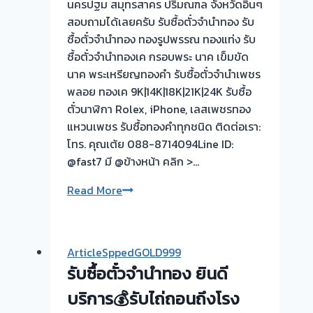
นครปฐม สมุทรสาคร ปริมณฑล จังหวัดอิ่นๆ
สอบถามได้เลยครับ รับซื้อตั๋วจำนำทอง รับ
ซื้อตั๋วจำนำทอง ทองรูปพรรณ ทองแท่ง รับ
ซื้อตั๋วจำนำทองเค กรอบพระ นาค เข็มขัด
นาค พระเหรียญทองคำ รับซื้อตั๋วจำนำเพชร
พลอย ทองเค 9K|14K|18K|21K|24K รับซื้อ
ตั๋วนาฬิกา Rolex, iPhone, เลสเพชรทอง
แหวนเพชร รับซื้อทองคำทุกชนิด ติดต่อเรา:
โทร. คุณเต้ย 088-8714094Line ID:
@fast7 มี @ข้างหน้า คลิก >…
รับ
Read More
ซื้อ
ตั๋ว
จำนำ
ArticleSppedGOLD999
ทอง
รับซื้อตั๋วจำนำทอง ยินดี
💰
รับ
บริการ💰รับไถ่ถอนถึงโรง
ไถ่ถอน