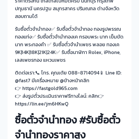
ราคาตรงกัน ใกล้ไกลไปหมดครับ นนทบุรี กรุงเทพ
ปทุมธานี นครปฐม สมุทรสาคร ปริมณฑล ต่างจังหวัด
สอบถามได้
รับซื้อตั๋วจำนำทอง✅ รับซื้อตั๋วจำนำทอง ทองรูปพรรณ
ทองแท่ง✅ รับซื้อตั๋วจำนำทองเค กรอบพระ นาก เข็มขัด
นาก พระทองคำ ✅ รับซื้อตั๋วจำนำเพชร พลอย ทองเค
9K|14K|18K|21K|24K✅ รับซื้อนาฬิกา Rolex, iPhone,
เลสเพชรทอง แหวนเพชร
ติดต่อเรา:📞 โทร. คุณเต้ย 088-8714094📱 Line ID:
@fast7 มีเครื่องหมาย @ข้างหน้าคลิก
👉 https://fastgold965.com
👉 ส่งรูปตั๋วประเมินราคาฟรีทางไลน์: คลิก👉
https://lin.ee/jm6HKwQ
ซื้อตั๋วจำนำทอง #รับซื้อตั๋ว
จำนำทองราคาสูง