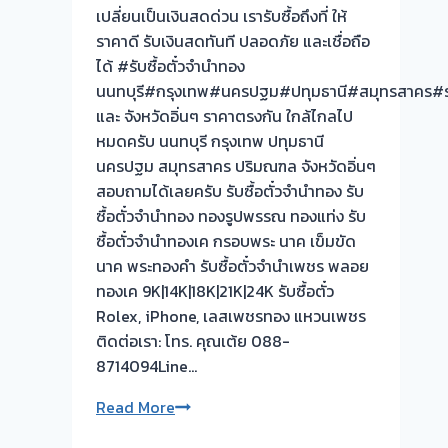
เปลี่ยนเป็นเงินสดด่วน เรารับซื้อถึงที่ ให้
รับ
ราคาดี รับเงินสดทันที ปลอดภัย และเชื่อถือ
ซื้อ
ได้ #รับซื้อตั๋วจำนำทอง
ตั๋ว
นนทบุรี#กรุงเทพ#นครปฐม#ปทุมธานี#สมุทรสาคร#รา
จำนำ
และ จังหวัดอิ่นๆ ราคาตรงกัน ใกล้ไกลไป
ทอง
หมดครับ นนทบุรี กรุงเทพ ปทุมธานี
รับ
นครปฐม สมุทรสาคร ปริมณฑล จังหวัดอิ่นๆ
ซื้อ
สอบถามได้เลยครับ รับซื้อตั๋วจำนำทอง รับ
ทอง
ซื้อตั๋วจำนำทอง ทองรูปพรรณ ทองแท่ง รับ
นาค
ซื้อตั๋วจำนำทองเค กรอบพระ นาค เข็มขัด
เสนา
นาค พระทองคำ รับซื้อตั๋วจำนำเพชร พลอย
พหลโยธิน
ทองเค 9K|14K|18K|21K|24K รับซื้อตั๋ว
กรุงเทพ
Rolex, iPhone, เลสเพชรทอง แหวนเพชร
ติดต่อเรา: โทร. คุณเต้ย 088-
8714094Line…
รับ
Read More
ซื้อ