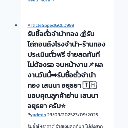
ซื้อ
ขอบคุณ
ตั๋ว
ลูกค้า
จำนำ
ย่าน
ArticleSppedGOLD999
ทอง
บางซื่อ
รับซื้อตั๋วจำนำทอง 💰รับ
💰
กรุงเทพ
รับ
ไถ่ถอนถึงโรงจำนำ-ร้านทอง
ไถ่ถอน
ประเมินตั๋วฟรี จ่ายสดทันที
ถึง
ไม่ต้องรอ จบหน้างาน📌ผล
โรง
จำนำ-
งานวันนี้➡️รับซื้อตั๋วจำนำ
ร้าน
ทอง เสนนา อยุธยา 🇹🇭
ทอง
ประเมิน
ขอบคุณลูกค้าย่าน เสนนา
ตั๋ว
อยุธยา ครับ⭐
ฟรี
จ่าย
By
admin
23/09/2025
23/09/2025
เงิน
รับซื้อให้ราคาดี จ่ายเงินสดทันที ไม่ยุ่งยาก
ทันที