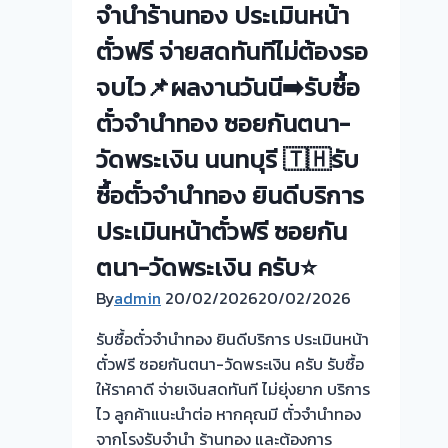
จำนำร้านทอง ประเมินหน้า
ถึง
ตั๋วฟรี จ่ายสดทันทีไม่ต้องรอ
โรง
จำนำ-
จบไว📌ผลงานวันนี➡️รับซื้อ
ร้าน
ตั๋วจำนำทอง ซอยกันตนา-
ทอง
ประเมิน
วัดพระเงิน นนทบุรี 🇹🇭รับ
ตั๋ว
ซื้อตั๋วจำนำทอง ยินดีบริการ
ฟรี
จ่าย
ประเมินหน้าตั๋วฟรี ซอยกัน
เงิน
ตนา-วัดพระเงิน ครับ⭐
ทันที
By
admin
20/02/2026
ไม่
20/02/2026
ต้อง
รับซื้อตั๋วจำนำทอง ยินดีบริการ ประเมินหน้า
รอ
ตั๋วฟรี ซอยกันตนา-วัดพระเงิน ครับ รับซื้อ
จบ
ให้ราคาดี จ่ายเงินสดทันที ไม่ยุ่งยาก บริการ
หน้า
ไว ลูกค้าแนะนำต่อ หากคุณมี ตั๋วจำนำทอง
งาน
จากโรงรับจำนำ ร้านทอง และต้องการ
📌