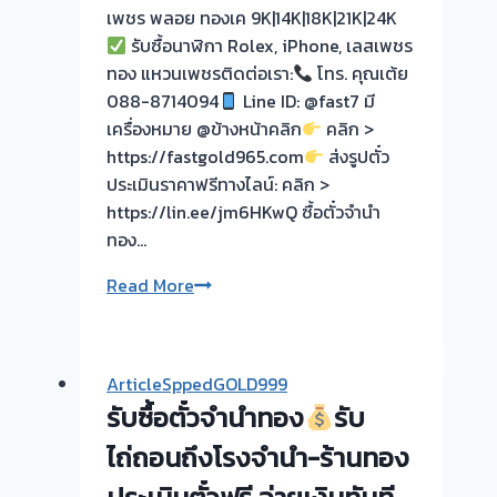
เพชร พลอย ทองเค 9K|14K|18K|21K|24K
จบไว
รับซื้อนาฬิกา Rolex, iPhone, เลสเพชร
ทอง แหวนเพชรติดต่อเรา:
ผล
โทร. คุณเต้ย
088-8714094
งาน
Line ID: @fast7 มี
เครื่องหมาย @ข้างหน้าคลิก
วัน
คลิก >
https://fastgold965.com
นี
ส่งรูปตั๋ว
ประเมินราคาฟรีทางไลน์: คลิก >
https://lin.ee/jm6HKwQ ซื้อตั๋วจำนำ
รับ
ทอง…
ซื้อ
ตั๋ว
“รับ
Read More
จำนำ
ซื้อ
ทอง
ตั๋ว
รังสิต
จำนำ
ตลาด
ArticleSppedGOLD999
ทอง-
สี่
รับซื้อตั๋วจำนำทอง
รับ
เขต
มุม
ทวี
ไถ่ถอนถึงโรงจำนำ-ร้านทอง
เมือง
วัฒนา-