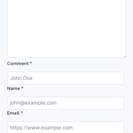
ตั๋ว
จำนำ-
จำนำ
ร้าน
ทอง
ทอง
ยินดี
ประเมิน
บริการ
ตั๋ว
ประเมิน
ฟรี
หน้า
จ่าย
ตั๋ว
เงิน
ฟรี
Comment
*
ทันที
พิบูล
ไม่
สงคราม
ต้อง
พระราม5
รอ
Name
*
นนทบุรี
จบ
ครับ
หน้า
งาน
Email
*
ผล
งาน