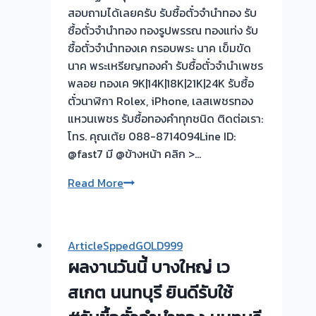
สอบถามได้เลยครับ รับซื้อตั๋วจำนำทอง รับ
ซื้อตั๋วจำนำทอง ทองรูปพรรณ ทองแท่ง รับ
ซื้อตั๋วจำนำทองเค กรอบพระ นาค เข็มขัด
นาค พระเหรียญทองคำ รับซื้อตั๋วจำนำเพชร
พลอย ทองเค 9K|14K|18K|21K|24K รับซื้อ
ตั๋วนาฬิกา Rolex, iPhone, เลสเพชรทอง
แหวนเพชร รับซื้อทองคำทุกชนิด ติดต่อเรา:
โทร. คุณเต้ย 088-8714094Line ID:
@fast7 มี @ข้างหน้า คลิก >…
รับ
Read More
ซื้อ
ตั๋ว
จำนำ
ArticleSppedGOLD999
ทอง
ผลงานวันนี้ บางใหญ่ เว
รับ
สเกต นนทบุรี ยินดีรับใช้
ไถ่ถอน