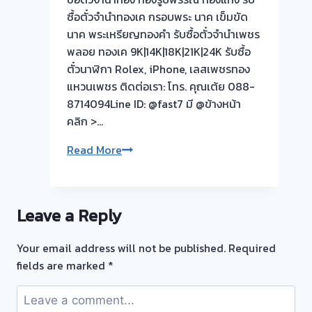
ซื้อตั๋วจำนำทองเค กรอบพระ นาค เข็มขัด
ผล
นาค พระเหรียญทองคำ รับซื้อตั๋วจำนำเพชร
งาน
พลอย ทองเค 9K|14K|18K|21K|24K รับซื้อ
วัน
ตั๋วนาฬิกา Rolex, iPhone, เลสเพชรทอง
นี
แหวนเพชร ติดต่อเรา: โทร. คุณเต้ย 088-
8714094Line ID: @fast7 มี @ข้างหน้า
รับ
คลิก >…
ซื้อ
ตั๋ว
รับ
Read More
จำนำ
ซื้อ
ทอง
ตั๋ว
พิบูล
จำนำ
สงคราม
Leave a Reply
ทอง
พระราม5
นนทบุรี
Your email address will not be published.
Required
รับ
fields are marked
*
ไถ่ถอน
รับ
ถึง
ซื้อ
โรง