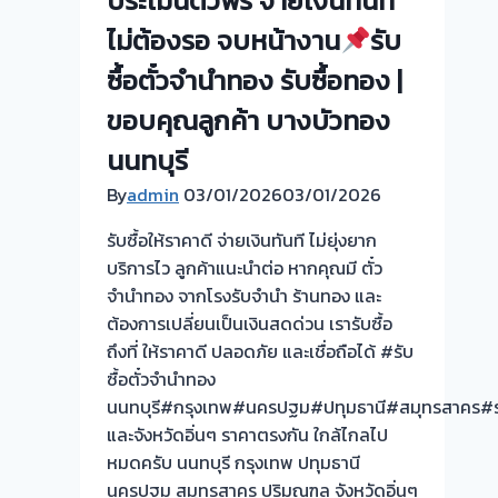
ประเมินตั๋วฟรี จ่ายเงินทันที
ให้
รับ
ไม่ต้องรอ จบหน้างาน
รับ
ราคา
ซื้อ
สูง-
ซื้อตั๋วจำนำทอง รับซื้อทอง |
ตั๋ว
ปลอดภัย-
จำนำ
ขอบคุณลูกค้า บางบัวทอง
ได้
ทอง
เงิน
นนทบุรี
ยินดี
ทันใจ”
บริการ
By
admin
03/01/2026
03/01/2026
#รับ
ประเมิน
ซื้อ
รับซื้อให้ราคาดี จ่ายเงินทันที ไม่ยุ่งยาก
หน้า
ตั่ว
บริการไว ลูกค้าแนะนำต่อ หากคุณมี ตั๋ว
ตั๋ว
จำนำ
จำนำทอง จากโรงรับจำนำ ร้านทอง และ
ฟรี
ทอง
ต้องการเปลี่ยนเป็นเงินสดด่วน เรารับซื้อ
รังสิต
ถึงที่ ให้ราคาดี ปลอดภัย และเชื่อถือได้ #รับ
ตลาด
ซื้อตั๋วจำนำทอง
สี่
นนทบุรี#กรุงเทพ#นครปฐม#ปทุมธานี#สมุทรสาคร#ร
มุม
และจังหวัดอิ่นๆ ราคาตรงกัน ใกล้ไกลไป
เมือง
หมดครับ นนทบุรี กรุงเทพ ปทุมธานี
ครับ
นครปฐม สมุทรสาคร ปริมณฑล จังหวัดอิ่นๆ