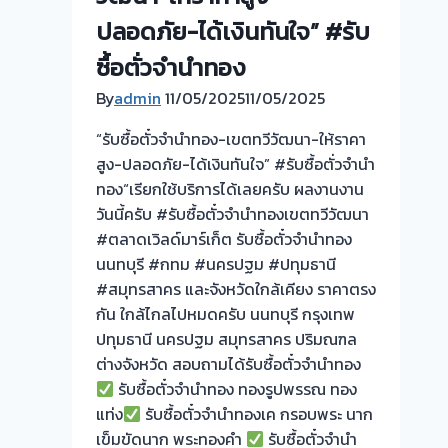
ปลอดภัย-ได้เงินทันใจ” #รับ
รับ
ซื้อตั่วจำนำทอง
ไถ่ถอน
ถึง
By
admin
11/05/2025
11/05/2025
โรง
“รับซื้อตั๋วจำนำทอง-เขตทวีวัฒนา-ให้ราคา
จำนำ
สูง-ปลอดภัย-ได้เงินทันใจ” #รับซื้อตั่วจำนำ
ร้าน
ทอง“เรียกใช้บริการได้เลยครับ ผลงานงาน
ทอง
วันนี้ครับ #รับซื้อตั๋วจำนำทองเขตทวีวัฒนา
ประเมิน
#ตลาดเวิลด์มาร์เก็ต รับซื้อตั๋วจำนำทอง
หน้า
นนทบุรี #กทม #นครปฐม #ปทุมธานี
ตั๋ว
#สมุทรสาคร และจังหวัดใกล้เคียง ราคาตรง
ฟรี
กัน ใกล้ไกลไปหมดครับ นนทบุรี กรุงเทพ
จ่าย
ปทุมธานี นครปฐม สมุทรสาคร ปริมณฑล
สด
ต่างจังหวัด สอบถามได้รับซื้อตั๋วจำนำทอง
ทันที
รับซื้อตั๋วจำนำทอง ทองรูปพรรณ ทอง
ไม่
แท่ง
รับซื้อตั๋วจำนำทองเค กรอบพระ นาก
ต้อง
เข็มขัดนาก พระทองคำ
รอ
รับซื้อตั๋วจำนำ