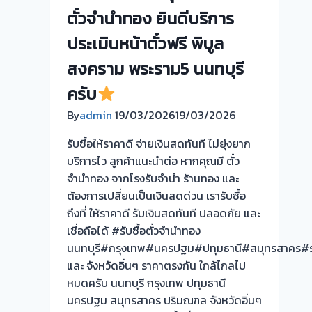
จำนำ
ตั๋วจำนำทอง ยินดีบริการ
ทอง
นนทบุรี
ประเมินหน้าตั๋วฟรี พิบูล
กรุงเทพ
สงคราม พระราม5 นนทบุรี
ปริมณฑล
ครับ
ครับ
By
admin
19/03/2026
19/03/2026
รับซื้อให้ราคาดี จ่ายเงินสดทันที ไม่ยุ่งยาก
บริการไว ลูกค้าแนะนำต่อ หากคุณมี ตั๋ว
จำนำทอง จากโรงรับจำนำ ร้านทอง และ
ต้องการเปลี่ยนเป็นเงินสดด่วน เรารับซื้อ
ถึงที่ ให้ราคาดี รับเงินสดทันที ปลอดภัย และ
เชื่อถือได้ #รับซื้อตั๋วจำนำทอง
นนทบุรี#กรุงเทพ#นครปฐม#ปทุมธานี#สมุทรสาคร#รา
และ จังหวัดอิ่นๆ ราคาตรงกัน ใกล้ไกลไป
หมดครับ นนทบุรี กรุงเทพ ปทุมธานี
นครปฐม สมุทรสาคร ปริมณฑล จังหวัดอิ่นๆ