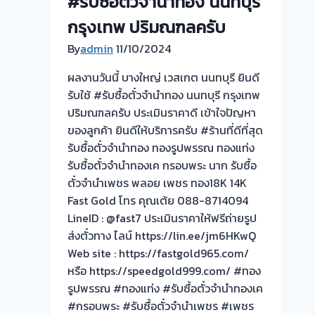
#รับซื้อตั๋วจำนำทอง นนทบุรี
ถึง
กรุงเทพ ปริมณฑลครับ
โรง
จำนำ-
By
admin
11/10/2024
ร้าน
ผลงานวันนี้ บางใหญ่ เวสเกต นนทบุรี ยินดี
ทอง
รับใช้ #รับซื้อตั๋วจำนำทอง นนทบุรี กรุงเทพ
ประเมิน
ปริมณฑลครับ ประเมินราคาดี เข้าใจปัญหา
ตั๋ว
ของลูกค้า ยินดีให้บริการครับ #ร้านที่ดีที่สุด
ฟรี
รับซื้อตั๋วจำนำทอง ทองรูปพรรณ ทองแท่ง
จ่าย
รับซื้อตั๋วจำนำทองเค กรอบพระ นาก รับซื้อ
เงิน
ตั๋วจำนำเพชร พลอย เพชร ทอง18K 14K
ทันที
Fast Gold โทร คุณเต้ย 088-8714094
ไม่
LineID : @fast7 ประเมินราคาให้ฟรีถ่ายรูป
ต้อง
ส่งตั๋วทาง ไลน์ https://lin.ee/jm6HKwQ
รอ
Web site : https://fastgold965.com/
จบ
หรือ https://speedgold999.com/ #ทอง
หน้า
รูปพรรณ #ทองแท่ง #รับซื้อตั๋วจำนำทองเค
งาน
#กรอบพระ #รับซื้อตั๋วจำนำเพชร #เพชร