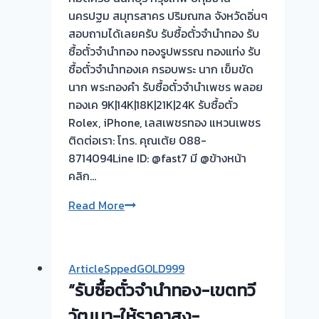
นครปฐม สมุทรสาคร ปริมณฑล จังหวัดอิ่นๆ
สอบถามได้เลยครับ รับซื้อตั๋วจำนำทอง รับ
ซื้อตั๋วจำนำทอง ทองรูปพรรณ ทองแท่ง รับ
ซื้อตั๋วจำนำทองเค กรอบพระ นาก เข็มขัด
นาก พระทองคำ รับซื้อตั๋วจำนำเพชร พลอย
ทองเค 9K|14K|18K|21K|24K รับซื้อตั๋ว
Rolex, iPhone, เลสเพชรทอง แหวนเพชร
ติดต่อเรา: โทร. คุณเต้ย 088-
8714094Line ID: @fast7 มี @ข้างหน้า
คลิก…
รับ
Read More
ซื้อ
ตั๋ว
จำนำ
ArticleSppedGOLD999
ทอง
“รับซื้อตั๋วจำนำทอง-เขตทวี
ยินดี
บริการ
วัฒนา-ให้ราคาสูง-