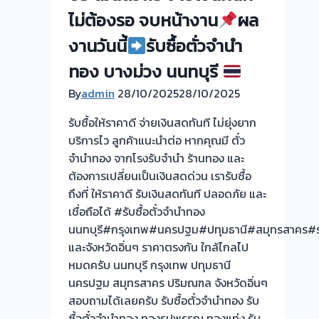
รับ
ไม่ต้องรอ จบหน้างาน
ผล
ไถ่ถอน
ถึง
งานวันนี้
รับซื้อตั่วจำนำ
โรง
ทอง บางม่วง นนทบุรี
จำนำ
ร้าน
By
admin
28/10/2025
28/10/2025
ทอง
รับซื้อให้ราคาดี จ่ายเงินสดทันที ไม่ยุ่งยาก
ประเมิน
บริการไว ลูกค้าแนะนำต่อ หากคุณมี ตั๋ว
หน้า
จำนำทอง จากโรงรับจำนำ ร้านทอง และ
ตั๋ว
ต้องการเปลี่ยนเป็นเงินสดด่วน เรารับซื้อ
ฟรี
ถึงที่ ให้ราคาดี รับเงินสดทันที ปลอดภัย และ
จ่าย
เชื่อถือได้ #รับซื้อตั๋วจำนำทอง
สด
นนทบุรี#กรุงเทพ#นครปฐม#ปทุมธานี#สมุทรสาคร#ร
ทันที
และจังหวัดอิ่นๆ ราคาตรงกัน ใกล้ไกลไป
ไม่
หมดครับ นนทบุรี กรุงเทพ ปทุมธานี
ต้อง
นครปฐม สมุทรสาคร ปริมณฑล จังหวัดอิ่นๆ
รอ
สอบถามได้เลยครับ รับซื้อตั๋วจำนำทอง รับ
จบไว
ซื้อตั๋วจำนำทอง ทองรูปพรรณ ทองแท่ง รับ