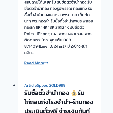
สอบถามได้เลยครับ รับซื้อตั๋วจำนำทอง รับ
ซื้อตั๋วจำนำทอง ทองรูปพรรณ ทองแท่ง รับ
ซื้อตั๋วจำนำทองเค กรอบพระ นาก เข็มขัด
นาก พระทองคำ รับซื้อตั๋วจำนำเพชร พลอย
ทองเค 9K|14K|18K|21K|24K รับซื้อตั๋ว
Rolex, iPhone, เลสเพชรทอง แหวนเพชร
ติดต่อเรา: โทร. คุณเต้ย 088-
8714094Line ID: @fast7 มี @ข้างหน้า
คลิก…
รับ
Read More
ซื้อ
ตั๋ว
จำนำ
ArticleSppedGOLD999
ทอง
รับซื้อตั๋วจำนำทอง
รับ
ยินดี
บริการ
ไถ่ถอนถึงโรงจำนำ-ร้านทอง
ประเมินตั๋วฟรี จ่ายเงินทันที