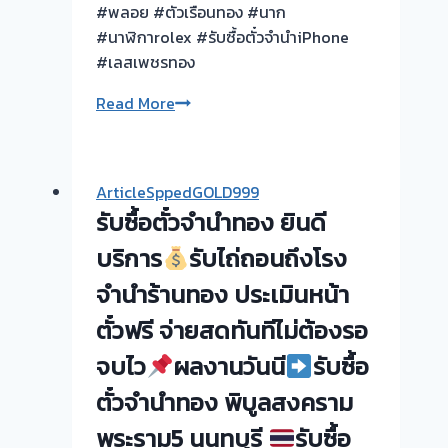
#พลอย #ตัวเรือนทอง #นาก
รับ
#นาฬิกาrolex #รับซื้อตั๋วจำนำiPhone
ซื้อ
#เลสเพชรทอง
ตั๋ว
จำนำ
ผล
Read More
ทอง
งาน
รับ
วัน
ซื้อ
นี้
ทอง
ArticleSppedGOLD999
บางใหญ่
|
รับซื้อตั๋วจำนำทอง ยินดี
เว
ขอบคุณ
สเกต
บริการ
รับไถ่ถอนถึงโรง
ลูกค้า
นนทบุรี
บางบัวทอง
จำนำร้านทอง ประเมินหน้า
ยินดี
นนทบุรี
ตั๋วฟรี จ่ายสดทันทีไม่ต้องรอ
รับ
ใช้
จบไว
ผลงานวันนี
รับซื้อ
#รับ
ตั๋วจำนำทอง พิบูลสงคราม
ซื้อ
ตั๋ว
พระราม5 นนทบุรี
รับซื้อ