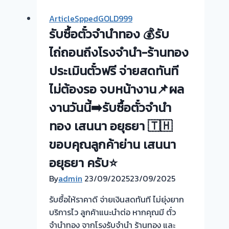
จำนำ
ArticleSppedGOLD999
ทอง
รับซื้อตั๋วจำนำทอง 💰รับ
💰
รับ
ไถ่ถอนถึงโรงจำนำ-ร้านทอง
ไถ่ถอน
ประเมินตั๋วฟรี จ่ายสดทันที
ถึง
ไม่ต้องรอ จบหน้างาน📌ผล
โรง
จำนำ-
งานวันนี้➡️รับซื้อตั๋วจำนำ
ร้าน
ทอง เสนนา อยุธยา 🇹🇭
ทอง
ประเมิน
ขอบคุณลูกค้าย่าน เสนนา
ตั๋ว
อยุธยา ครับ⭐
ฟรี
จ่าย
By
admin
23/09/2025
23/09/2025
เงิน
รับซื้อให้ราคาดี จ่ายเงินสดทันที ไม่ยุ่งยาก
ทันที
บริการไว ลูกค้าแนะนำต่อ หากคุณมี ตั๋ว
ไม่
จำนำทอง จากโรงรับจำนำ ร้านทอง และ
ต้อง