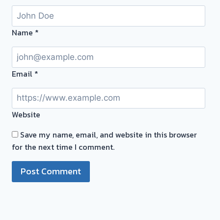
ไม่
ต้อง
รอ
Name
*
จบ
หน้า
งาน
Email
*
📌
ผล
งาน
Website
วัน
นี้➡️รับ
Save my name, email, and website in this browser
ซื้อ
for the next time I comment.
ตั๋ว
จำนำ
ทอง
เสน
นา
อยุธยา