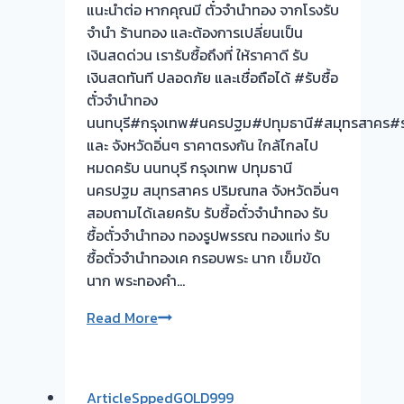
แนะนำต่อ หากคุณมี ตั๋วจำนำทอง จากโรงรับ
จำนำ ร้านทอง และต้องการเปลี่ยนเป็น
เงินสดด่วน เรารับซื้อถึงที่ ให้ราคาดี รับ
เงินสดทันที ปลอดภัย และเชื่อถือได้ #รับซื้อ
ตั๋วจำนำทอง
นนทบุรี#กรุงเทพ#นครปฐม#ปทุมธานี#สมุทรสาคร#รา
และ จังหวัดอิ่นๆ ราคาตรงกัน ใกล้ไกลไป
หมดครับ นนทบุรี กรุงเทพ ปทุมธานี
นครปฐม สมุทรสาคร ปริมณฑล จังหวัดอิ่นๆ
สอบถามได้เลยครับ รับซื้อตั๋วจำนำทอง รับ
ซื้อตั๋วจำนำทอง ทองรูปพรรณ ทองแท่ง รับ
ซื้อตั๋วจำนำทองเค กรอบพระ นาก เข็มขัด
นาก พระทองคำ…
รับ
Read More
ซื้อ
ตั๋ว
จำนำ
ArticleSppedGOLD999