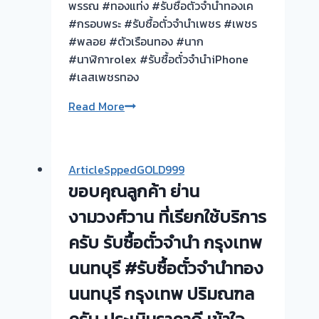
ต้อง
พรรณ #ทองแท่ง #รับซื้อตั๋วจำนำทองเค
รอ
#กรอบพระ #รับซื้อตั๋วจำนำเพชร #เพชร
จบไว
#พลอย #ตัวเรือนทอง #นาก
#นาฬิกาrolex #รับซื้อตั๋วจำนำiPhone
#เลสเพชรทอง
งาน
Read More
วัน
นี้
รับ
ArticleSppedGOLD999
ซื้อ
ขอบคุณลูกค้า ย่าน
ตั๋ว
จำนำ
งามวงศ์วาน ที่เรียกใช้บริการ
ย่าน
ครับ รับซื้อตั๋วจำนำ กรุงเทพ
หลักสี่
นนทบุรี #รับซื้อตั๋วจำนำทอง
นนทบุรี กรุงเทพ ปริมณฑล