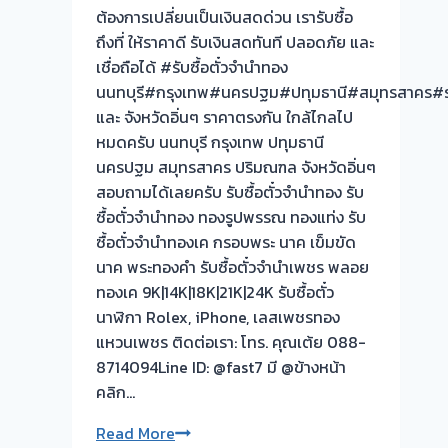
ต้องการเปลี่ยนเป็นเงินสดด่วน เรารับซื้อ
รอ
ถึงที่ ให้ราคาดี รับเงินสดทันที ปลอดภัย และ
จบ
เชื่อถือได้ #รับซื้อตั๋วจำนำทอง
หน้า
นนทบุรี#กรุงเทพ#นครปฐม#ปทุมธานี#สมุทรสาคร#รา
งาน
และ จังหวัดอิ่นๆ ราคาตรงกัน ใกล้ไกลไป
📌
หมดครับ นนทบุรี กรุงเทพ ปทุมธานี
ผล
นครปฐม สมุทรสาคร ปริมณฑล จังหวัดอิ่นๆ
งาน
สอบถามได้เลยครับ รับซื้อตั๋วจำนำทอง รับ
วัน
ซื้อตั๋วจำนำทอง ทองรูปพรรณ ทองแท่ง รับ
นี้➡️รับ
ซื้อตั๋วจำนำทองเค กรอบพระ นาค เข็มขัด
ซื้อ
นาค พระทองคำ รับซื้อตั๋วจำนำเพชร พลอย
ตั่ว
ทองเค 9K|14K|18K|21K|24K รับซื้อตั๋ว
จำนำ
นาฬิกา Rolex, iPhone, เลสเพชรทอง
ทอง
แหวนเพชร ติดต่อเรา: โทร. คุณเต้ย 088-
บาง
8714094Line ID: @fast7 มี @ข้างหน้า
ม่วง
คลิก…
นนทบุรี
🇹🇭
รับ
Read More