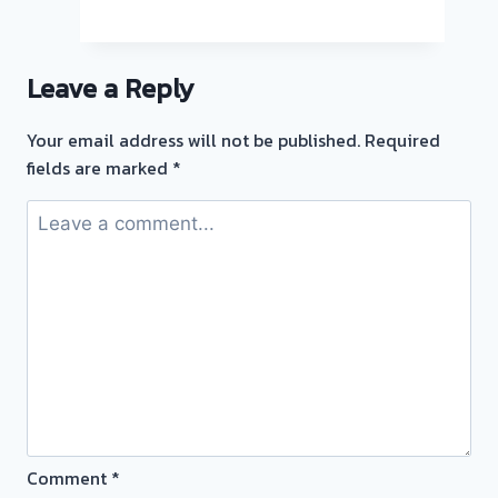
ซื้อ
ตั๋ว
จำนำ
Leave a Reply
ทอง
💰
Your email address will not be published.
Required
รับ
fields are marked
*
ไถ่ถอน
ถึง
โรง
จำนำ-
ร้าน
ทอง
ประเมิน
ตั๋ว
ฟรี
จ่าย
สด
Comment
*
ทันที