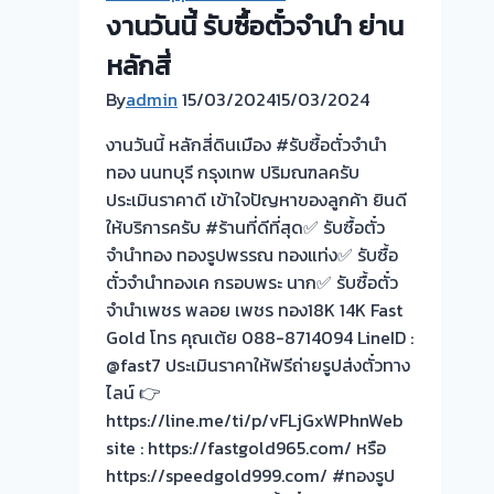
ทอง
งานวันนี้ รับซื้อตั๋วจำนำ ย่าน
ยินดี
บริการ
หลักสี่
รับ
By
admin
15/03/2024
15/03/2024
ไถ่ถอน
ถึง
งานวันนี้ หลักสี่ดินเมือง #รับซื้อตั๋วจำนำ
โรง
ทอง นนทบุรี กรุงเทพ ปริมณฑลครับ
จำนำ
ประเมินราคาดี เข้าใจปัญหาของลูกค้า ยินดี
ร้าน
ให้บริการครับ #ร้านที่ดีที่สุด✅ รับซื้อตั๋ว
ทอง
จำนำทอง ทองรูปพรรณ ทองแท่ง✅ รับซื้อ
ประเมิน
ตั๋วจำนำทองเค กรอบพระ นาก✅ รับซื้อตั๋ว
หน้า
จำนำเพชร พลอย เพชร ทอง18K 14K Fast
ตั๋ว
Gold โทร คุณเต้ย 088-8714094 LineID :
ฟรี
@fast7 ประเมินราคาให้ฟรีถ่ายรูปส่งตั๋วทาง
จ่าย
ไลน์ 👉
สด
https://line.me/ti/p/vFLjGxWPhnWeb
ทันที
site : https://fastgold965.com/ หรือ
ไม่
https://speedgold999.com/ #ทองรูป