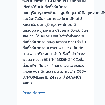
ถึงที่ ให้ราคาดี รับเงินสดทันที ปลอดภัย และ
ต้อง
เชื่อถือได้ #รับซื้อตั๋วจำนำทอง
รอ
นนทบุรี#กรุงเทพ#นครปฐม#ปทุมธานี#สมุทรสาคร#ร
จบ
และจังหวัดอิ่นๆ ราคาตรงกัน ใกล้ไกลไป
หน้า
หมดครับ นนทบุรี กรุงเทพ ปทุมธานี
งาน
นครปฐม สมุทรสาคร ปริมณฑล จังหวัดอิ่นๆ
สอบถามได้เลยครับ รับซื้อตั๋วจำนำทอง รับ
ซื้อตั๋วจำนำทอง ทองรูปพรรณ ทองแท่ง รับ
ซื้อตั๋วจำนำทองเค กรอบพระ นาค เข็มขัด
นาค พระเหรียญทองคำ รับซื้อตั๋วจำนำเพชร
พลอย ทองเค 9K|14K|18K|21K|24K รับซื้อ
ตั๋วนาฬิกา Rolex, iPhone, เลสเพชรทอง
แหวนเพชร ติดต่อเรา: โทร. คุณเต้ย 088-
8714094Line ID: @fast7 มี @ข้างหน้า
คลิก >…
รับ
Read More
ซื้อ
ตั๋ว