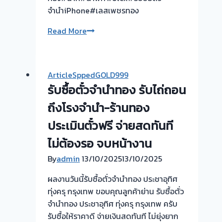
จำนำiPhone#เลสเพชรทอง
ขอบคุณ
Read More
ลูกค้า
ย่าน
งามวงศ์วาน
ArticleSppedGOLD999
ที่
รับซื้อตั๋วจำนำทอง รับไถ่ถอน
เรียก
ใช้
ถึงโรงจำนำ-ร้านทอง
บริการ
ประเมินตั๋วฟรี จ่ายสดทันที
ครับ
ไม่ต้องรอ จบหน้างาน
รับ
ซื้อ
By
admin
13/10/2025
13/10/2025
ตั๋ว
ผลงานวันนี้รับซื้อตั่วจำนำทอง ประชาอุทิศ
จำนำ
ทุ่งครุ กรุงเทพ ขอบคุณลูกค้าย่าน รับซื้อตั่ว
กรุงเทพ
จำนำทอง ประชาอุทิศ ทุ่งครุ กรุงเทพ ครับ
นนทบุรี
รับซื้อให้ราคาดี จ่ายเงินสดทันที ไม่ยุ่งยาก
#รับ