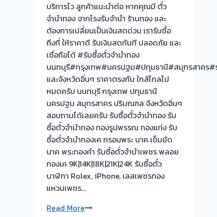
บริการไว ลูกค้าแนะนำต่อ หากคุณมี ตั๋ว
ซื้อ
จำนำทอง จากโรงรับจำนำ ร้านทอง และ
ตั๋ว
ต้องการเปลี่ยนเป็นเงินสดด่วน เรารับซื้อ
จำนำ
ถึงที่ ให้ราคาดี รับเงินสดทันที ปลอดภัย และ
ทอง
เชื่อถือได้ #รับซื้อตั๋วจำนำทอง
นนทบุรี
นนทบุรี#กรุงเทพ#นครปฐม#ปทุมธานี#สมุทรสาคร#ร
กรุงเทพ
และจังหวัดอิ่นๆ ราคาตรงกัน ใกล้ไกลไป
ปริมณฑล
หมดครับ นนทบุรี กรุงเทพ ปทุมธานี
ครับ
นครปฐม สมุทรสาคร ปริมณฑล จังหวัดอิ่นๆ
ประเมิน
สอบถามได้เลยครับ รับซื้อตั๋วจำนำทอง รับ
ราคา
ซื้อตั๋วจำนำทอง ทองรูปพรรณ ทองแท่ง รับ
ดี
ซื้อตั๋วจำนำทองเค กรอบพระ นาค เข็มขัด
เข้าใจ
นาค พระทองคำ รับซื้อตั๋วจำนำเพชร พลอย
ปัญหา
ทองเค 9K|14K|18K|21K|24K รับซื้อตั๋ว
ของ
นาฬิกา Rolex, iPhone, เลสเพชรทอง
ลูกค้า
แหวนเพชร…
ยินดี
ให้
รับ
Read More
บริการ