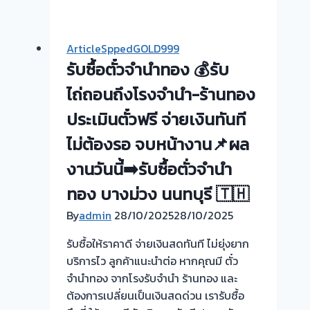
ซื้อ
ครับ
ตั๋ว
จำนำ
ArticleSppedGOLD999
ทอง
รับซื้อตั๋วจำนำทอง 💰รับ
รับ
ไถ่ถอน
ไถ่ถอนถึงโรงจำนำ-ร้านทอง
ถึง
ประเมินตั๋วฟรี จ่ายเงินทันที
โรง
ไม่ต้องรอ จบหน้างาน📌ผล
จำนำ-
ร้าน
งานวันนี้➡️รับซื้อตั่วจำนำ
ทอง
ทอง บางม่วง นนทบุรี 🇹🇭
ประเมิน
ตั๋ว
By
admin
28/10/2025
28/10/2025
ฟรี
รับซื้อให้ราคาดี จ่ายเงินสดทันที ไม่ยุ่งยาก
จ่าย
บริการไว ลูกค้าแนะนำต่อ หากคุณมี ตั๋ว
สด
จำนำทอง จากโรงรับจำนำ ร้านทอง และ
ทันที
ต้องการเปลี่ยนเป็นเงินสดด่วน เรารับซื้อ
ไม่