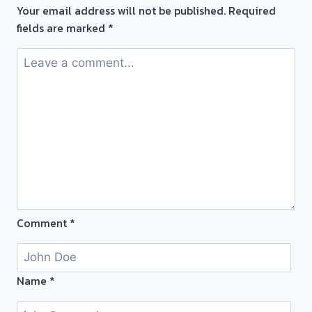
นนทบุรี
Your email address will not be published.
Required
ใช้
🇹🇭
fields are marked
*
บริการ
รับ
ครับ
ซื้อ
รับ
ตั๋ว
ซื้อ
จำนำ
ตั๋ว
ทอง
จำนำ
ยินดี
กรุงเทพ
บริการ
นนทบุรี #รับ
ประเมิน
ซื้อ
หน้า
ตั๋ว
ตั๋ว
จำนำ
ฟรี
Comment
*
ทอง
เมือง
นนทบุรี
ครับ⭐
Name
*