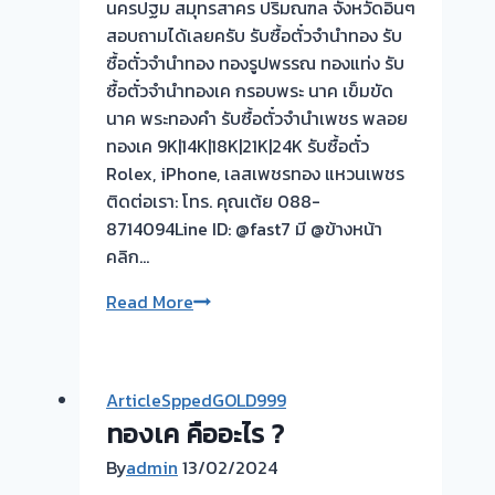
นครปฐม สมุทรสาคร ปริมณฑล จังหวัดอิ่นๆ
ทอง
สอบถามได้เลยครับ รับซื้อตั๋วจำนำทอง รับ
รับ
ซื้อตั๋วจำนำทอง ทองรูปพรรณ ทองแท่ง รับ
ซื้อ
ซื้อตั๋วจำนำทองเค กรอบพระ นาค เข็มขัด
ทอง
นาค พระทองคำ รับซื้อตั๋วจำนำเพชร พลอย
|
ทองเค 9K|14K|18K|21K|24K รับซื้อตั๋ว
ท่า
Rolex, iPhone, เลสเพชรทอง แหวนเพชร
อิฐ-
ติดต่อเรา: โทร. คุณเต้ย 088-
ไทร
8714094Line ID: @fast7 มี @ข้างหน้า
ม้า
คลิก…
นนทบุรี
รับ
Read More
ซื้อ
ตั๋ว
จำนำ
ArticleSppedGOLD999
ทอง
ทองเค คืออะไร ?
ยินดี
บริการ
By
admin
13/02/2024
💰