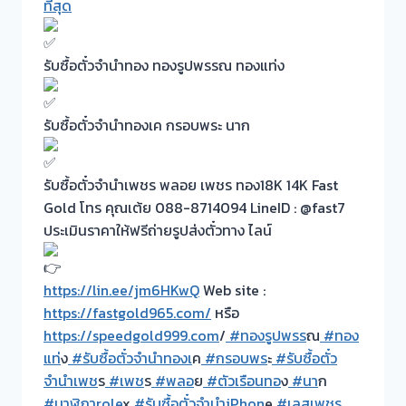
ที่สุด
รับซื้อตั๋วจำนำทอง ทองรูปพรรณ ทองแท่ง
รับซื้อตั๋วจำนำทองเค กรอบพระ นาก
รับซื้อตั๋วจำนำเพชร พลอย เพชร ทอง18K 14K Fast
Gold โทร คุณเต้ย 088-8714094 LineID : @fast7
ประเมินราคาให้ฟรีถ่ายรูปส่งตั๋วทาง ไลน์
https://lin.ee/jm6HKwQ
Web site :
https://fastgold965.com/
หรือ
https://speedgold999.com
/
#ทองรูปพรร
ณ
#ทอง
แท่
ง
#รับซื้อตั๋วจำนำทองเ
ค
#กรอบพร
ะ
#รับซื้อตั๋ว
จำนำเพช
ร
#เพช
ร
#พลอ
ย
#ตัวเรือนทอ
ง
#นา
ก
#นาฬิกาrole
x
#รับซื้อตั๋วจำนำiPhon
e
#เลสเพชร