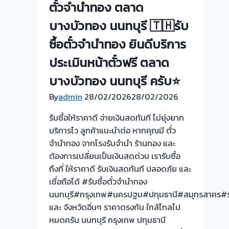
ตั๋วจำนำทอง ตลาด
ทอง
ประเมิน
บางบัวทอง นนทบุรี 🇹🇭รับ
ตั๋ว
ซื้อตั๋วจำนำทอง ยินดีบริการ
ฟรี
จ่าย
ประเมินหน้าตั๋วฟรี ตลาด
เงิน
บางบัวทอง นนทบุรี ครับ⭐
ทันที
By
admin
28/02/2026
ไม่
28/02/2026
ต้อง
รับซื้อให้ราคาดี จ่ายเงินสดทันที ไม่ยุ่งยาก
รอ
บริการไว ลูกค้าแนะนำต่อ หากคุณมี ตั๋ว
จบ
จำนำทอง จากโรงรับจำนำ ร้านทอง และ
หน้า
ต้องการเปลี่ยนเป็นเงินสดด่วน เรารับซื้อ
งาน
ถึงที่ ให้ราคาดี รับเงินสดทันที ปลอดภัย และ
📌
เชื่อถือได้ #รับซื้อตั๋วจำนำทอง
รับ
นนทบุรี#กรุงเทพ#นครปฐม#ปทุมธานี#สมุทรสาคร#รา
ซื้อ
และ จังหวัดอิ่นๆ ราคาตรงกัน ใกล้ไกลไป
ตั๋ว
หมดครับ นนทบุรี กรุงเทพ ปทุมธานี
จำนำ