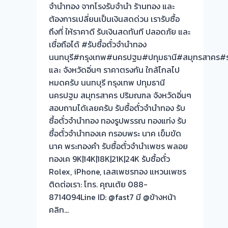
จำนำทอง จากโรงรับจำนำ ร้านทอง และ
ต้องการเปลี่ยนเป็นเงินสดด่วน เรารับซื้อ
ถึงที่ ให้ราคาดี รับเงินสดทันที ปลอดภัย และ
เชื่อถือได้ #รับซื้อตั๋วจำนำทอง
นนทบุรี#กรุงเทพ#นครปฐม#ปทุมธานี#สมุทรสาคร#รา
และ จังหวัดอิ่นๆ ราคาตรงกัน ใกล้ไกลไป
หมดครับ นนทบุรี กรุงเทพ ปทุมธานี
นครปฐม สมุทรสาคร ปริมณฑล จังหวัดอิ่นๆ
สอบถามได้เลยครับ รับซื้อตั๋วจำนำทอง รับ
ซื้อตั๋วจำนำทอง ทองรูปพรรณ ทองแท่ง รับ
ซื้อตั๋วจำนำทองเค กรอบพระ นาค เข็มขัด
นาค พระทองคำ รับซื้อตั๋วจำนำเพชร พลอย
ทองเค 9K|14K|18K|21K|24K รับซื้อตั๋ว
Rolex, iPhone, เลสเพชรทอง แหวนเพชร
ติดต่อเรา: โทร. คุณเต้ย 088-
8714094Line ID: @fast7 มี @ข้างหน้า
คลิก…