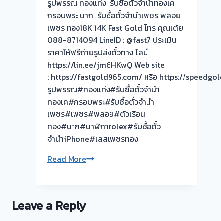
รูปพรรณ ทองแท่ง รับซื้อตั๋วจำนำทองเค
ฟรี
กรอบพระ นาก รับซื้อตั๋วจำนำเพชร พลอย
จ่าย
เพชร ทอง18K 14K Fast Gold โทร คุณเต้ย
สด
088-8714094 LineID : @fast7 ประเมิน
ทันที
ราคาให้ฟรีถ่ายรูปส่งตั๋วทาง ไลน์
ไม่
https://lin.ee/jm6HKwQ Web site
ต้อง
: https://fastgold965.com/ หรือ https://speed
รอ
รูปพรรณ#ทองแท่ง#รับซื้อตั๋วจำนำ
จบไว
ทองเค#กรอบพระ#รับซื้อตั๋วจำนำ
📌
เพชร#เพชร#พลอย#ตัวเรือน
ผล
ทอง#นาก#นาฬิกาrolex#รับซื้อตั๋ว
งาน
จำนำiPhone#เลสเพชรทอง
วัน
นี➡️รับ
ขอบคุณ
Read More
ซื้อ
ลูกค้า
ตั๋ว
ย่าน
จำนำ
พระราม2
ทอง
Leave a Reply
ที่
เมือง
เรียก