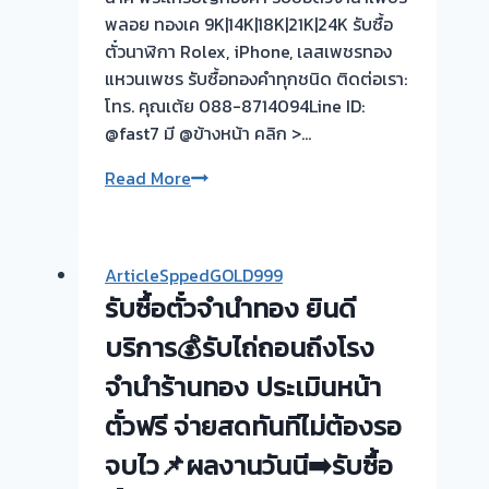
พลอย ทองเค 9K|14K|18K|21K|24K รับซื้อ
ตั๋วนาฬิกา Rolex, iPhone, เลสเพชรทอง
แหวนเพชร รับซื้อทองคำทุกชนิด ติดต่อเรา:
โทร. คุณเต้ย 088-8714094Line ID:
@fast7 มี @ข้างหน้า คลิก >…
รับ
Read More
ซื้อ
ตั๋ว
จำนำ
ArticleSppedGOLD999
ทอง
รับซื้อตั๋วจำนำทอง ยินดี
💰
รับ
บริการ💰รับไถ่ถอนถึงโรง
ไถ่ถอน
จำนำร้านทอง ประเมินหน้า
ถึง
ตั๋วฟรี จ่ายสดทันทีไม่ต้องรอ
โรง
จำนำ-
จบไว📌ผลงานวันนี➡️รับซื้อ
ร้าน