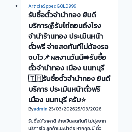
ลุย
ArticleSppedGOLD999
ให้
รับซื้อตั๋วจำนำทอง ยินดี
ครับ
ขอบคุณ
บริการ💰รับไถ่ถอนถึงโรง
ลูกค้า
จำนำร้านทอง ประเมินหน้า
ย่าน
ตั๋วฟรี จ่ายสดทันทีไม่ต้องรอ
ท่า
อิฐ
จบไว📌ผลงานวันนี➡️รับซื้อ
ตั๋วจำนำทอง เมือง นนทบุรี
🇹🇭รับซื้อตั๋วจำนำทอง ยินดี
บริการ ประเมินหน้าตั๋วฟรี
เมือง นนทบุรี ครับ⭐
By
admin
25/03/2026
25/03/2026
รับซื้อให้ราคาดี จ่ายเงินสดทันที ไม่ยุ่งยาก
บริการไว ลูกค้าแนะนำต่อ หากคุณมี ตั๋ว