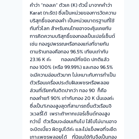
คำว่า “ทองเค” ตัวเค (K) ตัวนี้ มาจากคำว่า
รับ
Karat (กะรัต) ซึ่งเป็นหน่วยของการวัดความ
ไถ่ถอน
บริสุทธิ์ของทองคำ เป็นหน่วยมาตรฐานที่ใช้
ถึง
กันทั่วโลก สำหรับคนไทยอาจจะคุ้นเคยกับ
โรง
การคิดความบริสุทธิ์ของทองเป็นเปอร์เซ็นต์
จำนำ
เช่น ทองรูปพรรณหรือทองแท่งที่ขายกัน
ร้าน
ตามร้านทองคือทอง 96.5% เทียบเท่ากับ
ทอง
23.16 K ค่ะ ทองเคมีกี่ชนิด ปกติแล้ว
ประเมิน
ทอง 100% (หรือ 99.99%) และทอง 96.5%
หน้า
จะมีความอ่อนตัวมาก ไม่เหมาะกับการทำเป็น
ตั๋ว
ตัวเรือนเครื่องประดับฝังเพชรหรือพลอย
ฟรี
ส่วนที่เรียกกันติดปากว่า ทอง 90 ก็คือ
จ่าย
ทองคำแท้ 90% เท่ากับทอง 20 K นั่นเองค่ะ
สด
ซึ่งเป็น%ทองสูงสุดที่สามารถขึ้นตัวเรือนจิ
ทันที
วเวลรี่ได้ เพราะถ้าหากเปอร์เซ็นต์ทองสูง
ไม่
กว่านี้ ตัวเรือนจะอ่อนเกินไป ใส่ไปไม่นานอาจ
ต้อง
จะบิดเบี้ยว ผิดรูปได้ค่ะ และไม่แข็งพอที่จะยึด
รอ
เกาะเพชรพลอยได้ ที่นิยมใช้กันจึงเป็นทอง