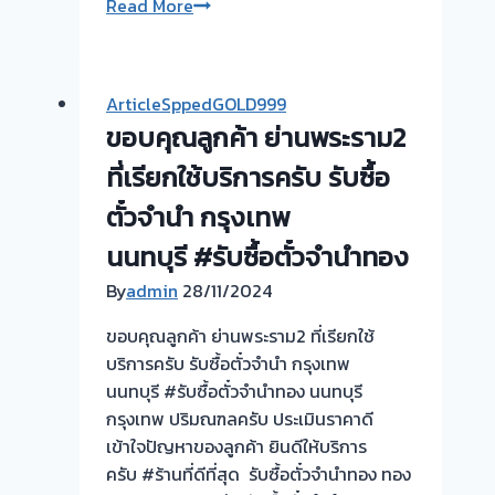
รับ
Read More
ซื้อ
ตั๋ว
จำนำ
ArticleSppedGOLD999
ทอง
ขอบคุณลูกค้า ย่านพระราม2
ยินดี
บริการ
ที่เรียกใช้บริการครับ รับซื้อ
💰
ตั๋วจำนำ กรุงเทพ
รับ
นนทบุรี #รับซื้อตั๋วจำนำทอง
ไถ่ถอน
ถึง
By
admin
28/11/2024
โรง
ขอบคุณลูกค้า ย่านพระราม2 ที่เรียกใช้
จำนำ
บริการครับ รับซื้อตั๋วจำนำ กรุงเทพ
ร้าน
นนทบุรี #รับซื้อตั๋วจำนำทอง นนทบุรี
ทอง
กรุงเทพ ปริมณฑลครับ ประเมินราคาดี
ประเมิน
เข้าใจปัญหาของลูกค้า ยินดีให้บริการ
หน้า
ครับ #ร้านที่ดีที่สุด รับซื้อตั๋วจำนำทอง ทอง
ตั๋ว