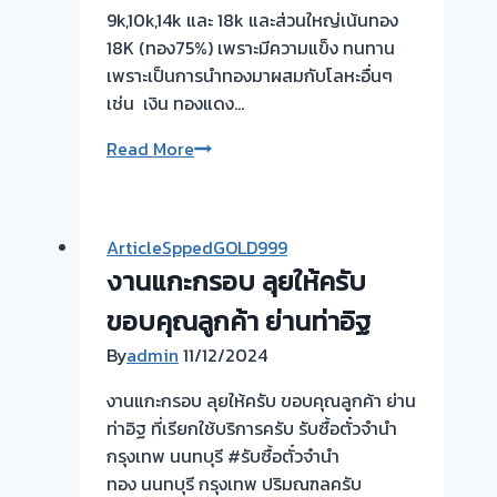
จบไว
9k,10k,14k และ 18k และส่วนใหญ่เน้นทอง
📌
18K (ทอง75%) เพราะมีความแข็ง ทนทาน
ผล
เพราะเป็นการนำทองมาผสมกับโลหะอื่นๆ
งาน
เช่น เงิน ทองแดง…
วัน
นี➡️รับ
ทองเค
Read More
ซื้อ
คือ
ตั๋ว
อะไร
จำนำ
?
ArticleSppedGOLD999
ทอง
งานแกะกรอบ ลุยให้ครับ
ตลาด
บางบัวทอง
ขอบคุณลูกค้า ย่านท่าอิฐ
นนทบุรี
By
admin
11/12/2024
🇹🇭
รับ
งานแกะกรอบ ลุยให้ครับ ขอบคุณลูกค้า ย่าน
ซื้อ
ท่าอิฐ ที่เรียกใช้บริการครับ รับซื้อตั๋วจำนำ
ตั๋ว
กรุงเทพ นนทบุรี #รับซื้อตั๋วจำนำ
จำนำ
ทอง นนทบุรี กรุงเทพ ปริมณฑลครับ