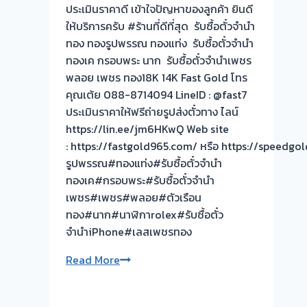
ทอง
ประเมินราคาดี เข้าใจปัญหาของลูกค้า ยินดี
ยินดี
ให้บริการครับ #ร้านที่ดีที่สุด รับซื้อตั๋วจำนำ
บริการ
ทอง ทองรูปพรรณ ทองแท่ง รับซื้อตั๋วจำนำ
ประเมิน
ทองเค กรอบพระ นาก รับซื้อตั๋วจำนำเพชร
หน้า
พลอย เพชร ทอง18K 14K Fast Gold โทร
ตั๋ว
คุณเต้ย 088-8714094 LineID : @fast7
ฟรี
ประเมินราคาให้ฟรีถ่ายรูปส่งตั๋วทาง ไลน์
ตลาด
https://lin.ee/jm6HKwQ Web site
บางบัวทอง
: https://fastgold965.com/ หรือ https://speed
นนทบุรี
รูปพรรณ#ทองแท่ง#รับซื้อตั๋วจำนำ
ครับ⭐
ทองเค#กรอบพระ#รับซื้อตั๋วจำนำ
เพชร#เพชร#พลอย#ตัวเรือน
ทอง#นาก#นาฬิกาrolex#รับซื้อตั๋ว
จำนำiPhone#เลสเพชรทอง
งาน
Read More
แกะ
กรอบ