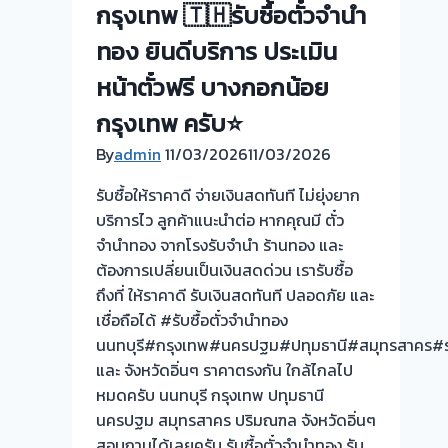
ประเมิน
กรุงเทพ 🇹🇭รับซื้อตั๋วจำนำ
ตั๋ว
ทอง ยินดีบริการ ประเมิน
ฟรี
จ่าย
หน้าตั๋วฟรี บางกอกน้อย
เงิน
กรุงเทพ ครับ⭐
ทันที
By
admin
11/03/2026
ไม่
11/03/2026
ต้อง
รับซื้อให้ราคาดี จ่ายเงินสดทันที ไม่ยุ่งยาก
รอ
บริการไว ลูกค้าแนะนำต่อ หากคุณมี ตั๋ว
จบ
จำนำทอง จากโรงรับจำนำ ร้านทอง และ
หน้า
ต้องการเปลี่ยนเป็นเงินสดด่วน เรารับซื้อ
งาน
ถึงที่ ให้ราคาดี รับเงินสดทันที ปลอดภัย และ
📌
เชื่อถือได้ #รับซื้อตั๋วจำนำทอง
รับ
นนทบุรี#กรุงเทพ#นครปฐม#ปทุมธานี#สมุทรสาคร#รา
ซื้อ
และ จังหวัดอิ่นๆ ราคาตรงกัน ใกล้ไกลไป
ตั๋ว
หมดครับ นนทบุรี กรุงเทพ ปทุมธานี
จำนำ
นครปฐม สมุทรสาคร ปริมณฑล จังหวัดอิ่นๆ
ทอง
สอบถามได้เลยครับ รับซื้อตั๋วจำนำทอง รับ