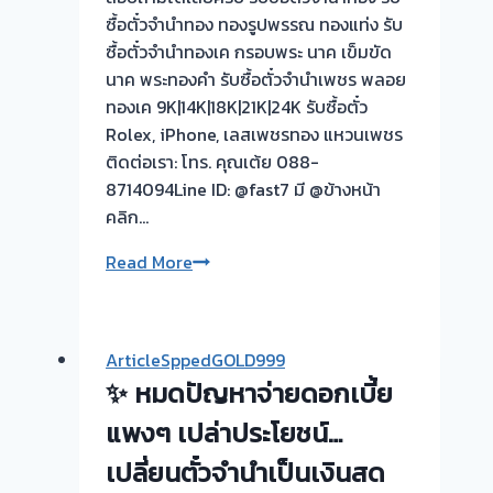
รับ
ซื้อตั๋วจำนำทอง ทองรูปพรรณ ทองแท่ง รับ
ซื้อ
ซื้อตั๋วจำนำทองเค กรอบพระ นาค เข็มขัด
ทอง
นาค พระทองคำ รับซื้อตั๋วจำนำเพชร พลอย
|
ทองเค 9K|14K|18K|21K|24K รับซื้อตั๋ว
ราชพฤกษ์
Rolex, iPhone, เลสเพชรทอง แหวนเพชร
ชัยพฤกษ์
ติดต่อเรา: โทร. คุณเต้ย 088-
นนทบุรี
8714094Line ID: @fast7 มี @ข้างหน้า
คลิก…
รับ
Read More
ซื้อ
ตั๋ว
จำนำ
ArticleSppedGOLD999
ทอง
✨ หมดปัญหาจ่ายดอกเบี้ย
ยินดี
บริการ
แพงๆ เปล่าประโยชน์…
💰
เปลี่ยนตั๋วจำนำเป็นเงินสด
รับ