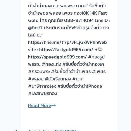
ก้อน
ประเมิน
ตั๋วจำนำทองเค กรอบพระ นาก✅ รับซื้อตั๋ว
โต
หน้า
จำนำเพชร พลอย เพชร ทอง18K 14K Fast
กัน
ตั๋ว
Gold โทร คุณเต้ย 088-8714094 LineID :
ดี
ฟรี
@fast7 ประเมินราคาให้ฟรีถ่ายรูปส่งตั๋วทาง
กว่า
บางกอกน้อย
ไลน์ 👉
ครับ
กรุงเทพ
https://line.me/ti/p/vFLjGxWPhnWeb
🥰
ครับ⭐
site : https://fastgold965.com/ หรือ
💵
https://speedgold999.com/ #ทองรูป
สวัสดี
พรรณ #ทองแท่ง #รับซื้อตั๋วจำนำทองเค
คุณ
#กรอบพระ #รับซื้อตั๋วจำนำเพชร #เพชร
พ่อ
#พลอย #ตัวเรือนทอง #นาก
บ้าน
#นาฬิกาrolex #รับซื้อตั๋วจำนำiPhone
แม่
#เลสเพชรทอง
บ้าน
รับ
Read More
พี่ๆ
ซื้อ
วัย
ตั๋ว
ทำงาน
จำนำ
และ