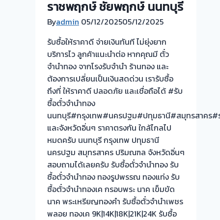
ราชพฤกษ์ ชัยพฤกษ์ นนทบุรี
By
admin
05/12/2025
05/12/2025
รับซื้อให้ราคาดี จ่ายเงินทันที ไม่ยุ่งยาก
บริการไว ลูกค้าแนะนำต่อ หากคุณมี ตั๋ว
จำนำทอง จากโรงรับจำนำ ร้านทอง และ
ต้องการเปลี่ยนเป็นเงินสดด่วน เรารับซื้อ
ถึงที่ ให้ราคาดี ปลอดภัย และเชื่อถือได้ #รับ
ซื้อตั๋วจำนำทอง
นนทบุรี#กรุงเทพ#นครปฐม#ปทุมธานี#สมุทรสาคร#ร
และจังหวัดอิ่นๆ ราคาตรงกัน ใกล้ไกลไป
หมดครับ นนทบุรี กรุงเทพ ปทุมธานี
นครปฐม สมุทรสาคร ปริมณฑล จังหวัดอิ่นๆ
สอบถามได้เลยครับ รับซื้อตั๋วจำนำทอง รับ
ซื้อตั๋วจำนำทอง ทองรูปพรรณ ทองแท่ง รับ
ซื้อตั๋วจำนำทองเค กรอบพระ นาค เข็มขัด
นาค พระเหรียญทองคำ รับซื้อตั๋วจำนำเพชร
พลอย ทองเค 9K|14K|18K|21K|24K รับซื้อ