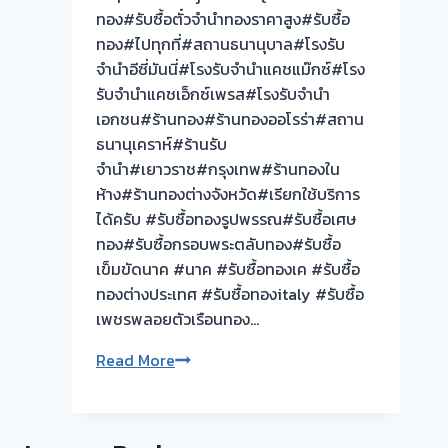
ทอง#รับซื้อตั๋วจำนำทองราคาสูง#รับซื้อ
รังสิต
ทอง#ไปทุกที่#สถานธนานุบาล#โรงรับ
ปทุมธานี
จำนำอีซี่มันนี่#โรงรับจำนำแคชแม๊กซ์#โรง
🇹🇭
รับจำนำแคชเอ็กซ์เพรส#โรงรับจำนำ
รับ
เอกชน#ร้านทอง#ร้านทองออโรร่า#สถาน
ซื้อ
ธนานุเคราห์#ร้านรับ
ตั๋ว
จำนำ#เยาวราช#กรุงเทพ#ร้านทองใน
จำนำ
ห้าง#ร้านทองต่างจังหวัด#เรียกใช้บริการ
ทอง
ได้ครับ #รับซื้อทองรูปพรรณ#รับซื้อเศษ
ยินดี
ทอง#รับซื้อกรอบพระตลับทอง#รับซื้อ
บริการ
เข็มขัดนาค #นาค #รับซื้อทองเค #รับซื้อ
ประเมิน
ทองต่างประเทศ #รับซื้อทองitaly #รับซื้อ
หน้า
เพชรพลอยตัวเรือนทอง…
ตั๋ว
ฟรี
รับ
Read More
ตลาด
ซื้อ
รังสิต
ให้
ปทุมธานี
ราคา