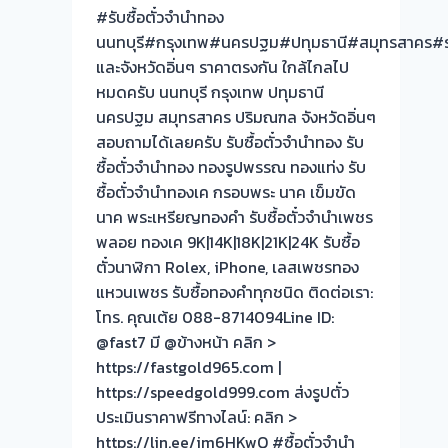
#รับซื้อตั๋วจำนำทอง
ฟรี
นนทบุรี#กรุงเทพ#นครปฐม#ปทุมธานี#สมุทรสาคร#ร
จ่าย
และจังหวัดอิ่นๆ ราคาตรงกัน ใกล้ไกลไป
สด
หมดครับ นนทบุรี กรุงเทพ ปทุมธานี
ทันที
นครปฐม สมุทรสาคร ปริมณฑล จังหวัดอิ่นๆ
ไม่
สอบถามได้เลยครับ รับซื้อตั๋วจำนำทอง รับ
ต้อง
ซื้อตั๋วจำนำทอง ทองรูปพรรณ ทองแท่ง รับ
รอ
ซื้อตั๋วจำนำทองเค กรอบพระ นาค เข็มขัด
จบไว
นาค พระเหรียญทองคำ รับซื้อตั๋วจำนำเพชร
📌
พลอย ทองเค 9K|14K|18K|21K|24K รับซื้อ
ผล
ตั๋วนาฬิกา Rolex, iPhone, เลสเพชรทอง
งาน
แหวนเพชร รับซื้อทองคำทุกชนิด ติดต่อเรา:
วัน
โทร. คุณเต้ย 088-8714094Line ID:
นี➡️รับ
@fast7 มี @ข้างหน้า คลิก >
ซื้อ
https://fastgold965.com |
ตั๋ว
https://speedgold999.com ส่งรูปตั๋ว
จำนำ
ประเมินราคาฟรีทางไลน์: คลิก >
ทอง
https://lin.ee/jm6HKwQ #ซื้อตั๋วจำนำ
ตลาด