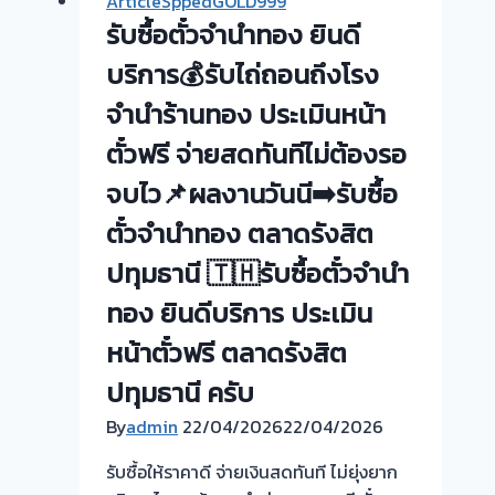
ArticleSppedGOLD999
ทอง
คุณ
รับซื้อตั๋วจำนำทอง ยินดี
เพชร
ตา
พลอย
บริการ💰รับไถ่ถอนถึงโรง
คุณ
นาก
ยาย
จำนำร้านทอง ประเมินหน้า
ทองเค
ทุก
ตั๋วฟรี จ่ายสดทันทีไม่ต้องรอ
พระ
ท่าน
ปฐม
ครับ
จบไว📌ผลงานวันนี➡️รับซื้อ
ตั๋วจำนำทอง ตลาดรังสิต
ปทุมธานี 🇹🇭รับซื้อตั๋วจำนำ
ทอง ยินดีบริการ ประเมิน
หน้าตั๋วฟรี ตลาดรังสิต
ปทุมธานี ครับ
By
admin
22/04/2026
22/04/2026
รับซื้อให้ราคาดี จ่ายเงินสดทันที ไม่ยุ่งยาก