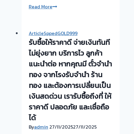
รับ
Read More
ซื้อ
ตั๋ว
จำนำ
ArticleSppedGOLD999
ทอง
รับซื้อให้ราคาดี จ่ายเงินทันที
ยินดี
บริการ
ไม่ยุ่งยาก บริการไว ลูกค้า
💰
แนะนำต่อ หากคุณมี ตั๋วจำนำ
รับ
ทอง จากโรงรับจำนำ ร้าน
ไถ่ถอน
ถึง
ทอง และต้องการเปลี่ยนเป็น
โรง
เงินสดด่วน เรารับซื้อถึงที่ ให้
จำนำ
ร้าน
ราคาดี ปลอดภัย และเชื่อถือ
ทอง
ได้
ประเมิน
หน้า
By
admin
27/11/2025
27/11/2025
ตั๋ว