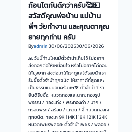
ก้อนโตกันดีกว่าครับ🥰💵
ไถ่ถอน
ถึง
สวัสดีคุณพ่อบ้าน แม่บ้าน
โรง
พี่ๆ วัยทำงาน และคุณตาคุณ
จำนำ
ร้าน
ยายทุกท่าน ครับ
ทอง
By
admin
30/06/2026
30/06/2026
ประเมิน
หน้า
🙏 วันนี้ท่านไหนมีตั๋วจำนำเก็บไว้ ไม่อยาก
ตั๋ว
ส่งดอกต่อให้เหนื่อยใจ หรือไม่อยากไถ่ถอน
ฟรี
ให้ยุ่งยาก ส่งต่อมาให้เราดูแลได้เลยน้าเรา
จ่าย
รับซื้อตั๋วจำนำทุกชนิด ให้ราคาดีที่สุดและ
สด
เป็นธรรมแน่นอนครับ 🏡💖 ตั๋วจำนำที่เรา
ทันที
ยินดีรับซื้อ: หมวดทองและนาก: ทองรูป
ไม่
พรรณ / ทองแท่ง / พระทองคำ / นาก /
ต้อง
กรอบพระ / สร้อย / แหวน / จี้ หมวดทองเค
รอ
ทุกชนิด: ทองเค 9K | 14K | 18K | 21K | 24K
จบไว
หมวดเพชรพลอย: ตั๋วจำนำเพชร / พลอย /
📌
เลสเพชร / แหวนเพชรสวยๆ หมวดของมี