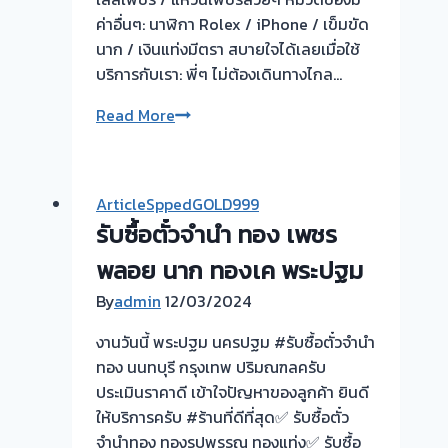
ผล
ค่าอื่นๆ: นาฬิกา Rolex / iPhone / เข็มขัด
งาน
นาก / เงินแท่งมีตรา สบายใจได้เลยเมื่อใช้
วัน
บริการกับเรา: พี่ๆ ไม่ต้องเดินทางไกล…
นี➡️รับ
✨
Read More
ซื้อ
หมด
ตั๋ว
ปัญหา
จำนำ
จ่าย
ทอง
ArticleSppedGOLD999
ดอก
บางกอกน้อย
รับซื้อตั๋วจำนำ ทอง เพชร
เบี้ย
กรุงเทพ
แพงๆ
พลอย นาก ทองเค พระปฐม
🇹🇭
เปล่า
รับ
By
admin
12/03/2024
ประโยชน์…
ซื้อ
เปลี่ยน
ตั๋ว
งานวันนี้ พระปฐม นครปฐม #รับซื้อตั๋วจำนำ
ตั๋ว
จำนำ
ทอง นนทบุรี กรุงเทพ ปริมณฑลครับ
จำนำ
ทอง
ประเมินราคาดี เข้าใจปัญหาของลูกค้า ยินดี
เป็น
ยินดี
ให้บริการครับ #ร้านที่ดีที่สุด✅ รับซื้อตั๋ว
เงินสด
บริการ
จำนำทอง ทองรูปพรรณ ทองแท่ง✅ รับซื้อ