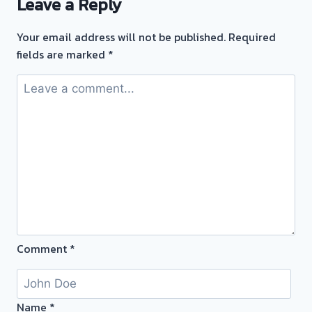
Leave a Reply
ครับ
ดี
จ่าย
Your email address will not be published.
Required
เงิน
fields are marked
*
ทันที
ไม่
ยุ่ง
ยาก
บริการ
ไว
ลูกค้า
แนะนำ
ต่อ
หาก
คุณ
Comment
*
มี
ตั๋ว
จำนำ
ทอง
Name
*