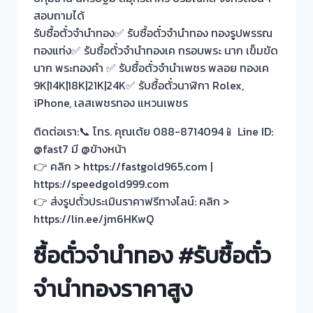
สอบถามได้
รับซื้อตั๋วจำนำทอง✅ รับซื้อตั๋วจำนำทอง ทองรูปพรรณ
ทองแท่ง✅ รับซื้อตั๋วจำนำทองเค กรอบพระ นาก เข็มขัด
นาก พระทองคำ ✅ รับซื้อตั๋วจำนำเพชร พลอย ทองเค
9K|14K|18K|21K|24K✅ รับซื้อตั๋วนาฬิกา Rolex,
iPhone, เลสเพชรทอง แหวนเพชร
ติดต่อเรา:📞 โทร. คุณเต้ย 088-8714094📱 Line ID:
@fast7 มี @ข้างหน้า
👉 คลิก > https://fastgold965.com |
https://speedgold999.com
👉 ส่งรูปตั๋วประเมินราคาฟรีทางไลน์: คลิก >
https://lin.ee/jm6HKwQ
ซื้อตั๋วจำนำทอง #รับซื้อตั๋ว
จำนำทองราคาสูง