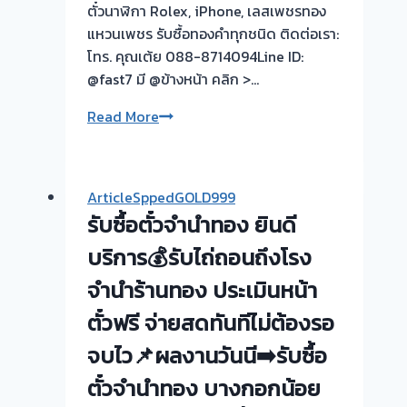
ตั๋วนาฬิกา Rolex, iPhone, เลสเพชรทอง
แหวนเพชร รับซื้อทองคำทุกชนิด ติดต่อเรา:
โทร. คุณเต้ย 088-8714094Line ID:
@fast7 มี @ข้างหน้า คลิก >…
รับ
Read More
ซื้อ
ตั๋ว
จำนำ
ArticleSppedGOLD999
ทอง
รับซื้อตั๋วจำนำทอง ยินดี
💰
รับ
บริการ💰รับไถ่ถอนถึงโรง
ไถ่ถอน
จำนำร้านทอง ประเมินหน้า
ถึง
ตั๋วฟรี จ่ายสดทันทีไม่ต้องรอ
โรง
จำนำ-
จบไว📌ผลงานวันนี➡️รับซื้อ
ร้าน
ตั๋วจำนำทอง บางกอกน้อย
ทอง