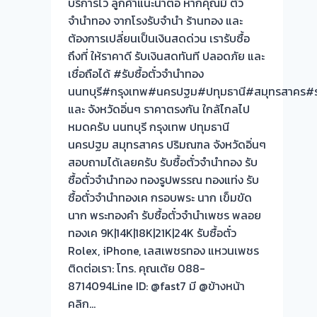
บริการไว ลูกค้าแนะนำต่อ หากคุณมี ตั๋ว
จำนำทอง จากโรงรับจำนำ ร้านทอง และ
ต้องการเปลี่ยนเป็นเงินสดด่วน เรารับซื้อ
ถึงที่ ให้ราคาดี รับเงินสดทันที ปลอดภัย และ
เชื่อถือได้ #รับซื้อตั๋วจำนำทอง
นนทบุรี#กรุงเทพ#นครปฐม#ปทุมธานี#สมุทรสาคร#รา
และ จังหวัดอิ่นๆ ราคาตรงกัน ใกล้ไกลไป
หมดครับ นนทบุรี กรุงเทพ ปทุมธานี
นครปฐม สมุทรสาคร ปริมณฑล จังหวัดอิ่นๆ
สอบถามได้เลยครับ รับซื้อตั๋วจำนำทอง รับ
ซื้อตั๋วจำนำทอง ทองรูปพรรณ ทองแท่ง รับ
ซื้อตั๋วจำนำทองเค กรอบพระ นาก เข็มขัด
นาก พระทองคำ รับซื้อตั๋วจำนำเพชร พลอย
ทองเค 9K|14K|18K|21K|24K รับซื้อตั๋ว
Rolex, iPhone, เลสเพชรทอง แหวนเพชร
ติดต่อเรา: โทร. คุณเต้ย 088-
8714094Line ID: @fast7 มี @ข้างหน้า
คลิก…