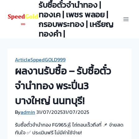
รับซื้อตั๋วจำนำทอง |
Skip
to
ทองเค | เพชร พลอย |
content
กรอบพระทอง | เหรียญ
ทองคำ |
ArticleSppedGOLD999
ผลงานรับซื้อ – รับซื้อตั๋ว
จำนำทอง พระปิ่น3
บางใหญ่ นนทบุรี!
By
admin
31/07/2025
31/07/2025
รับซื้อตั๋วจำนำทอง FG965💰 ไถ่ถอนเร็วถึงที่ 📌 จ่ายสด
ทันใจ ✅ ประเมินฟรี ไม่มีค่าใช้จ่าย!