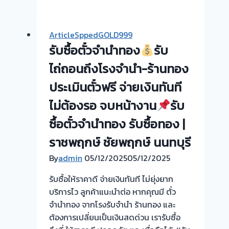
ซื้อ
รับ
ตั๋ว
ซื้อ
จำนำ
ตั๋ว
ArticleSppedGOLD999
ทอง
จำนำ
รับซื้อตั๋วจำนำทอง
รับ
|
ทอง
รับ
ไถ่ถอนถึงโรงจำนำ-ร้านทอง
บาง
ซื้อ
ม่วง
ประเมินตั๋วฟรี จ่ายเงินทันที
ตั่ว
ซอย
ไม่ต้องรอ จบหน้างาน
รับ
จำนำ
กัน
ทอง
ซื้อตั๋วจำนำทอง รับซื้อทอง |
ตนา
เมือง
นนทบุรี
ราชพฤกษ์ ชัยพฤกษ์ นนทบุรี
ปทุม
ให้
By
admin
05/12/2025
05/12/2025
รับ
ราคา
ซื้อ
รับซื้อให้ราคาดี จ่ายเงินทันที ไม่ยุ่งยาก
สูง
ตั๋ว
บริการไว ลูกค้าแนะนำต่อ หากคุณมี ตั๋ว
จ่าย
จำนำ
จำนำทอง จากโรงรับจำนำ ร้านทอง และ
เงินสด
ทอง
ต้องการเปลี่ยนเป็นเงินสดด่วน เรารับซื้อ
ทันที-
ยินดี