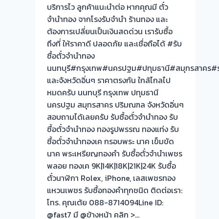
บริการไว ลูกค้าแนะนำต่อ หากคุณมี ตั๋ว
จำนำทอง จากโรงรับจำนำ ร้านทอง และ
ต้องการเปลี่ยนเป็นเงินสดด่วน เรารับซื้อ
ถึงที่ ให้ราคาดี ปลอดภัย และเชื่อถือได้ #รับ
ซื้อตั๋วจำนำทอง
นนทบุรี#กรุงเทพ#นครปฐม#ปทุมธานี#สมุทรสาคร#ร
และจังหวัดอิ่นๆ ราคาตรงกัน ใกล้ไกลไป
หมดครับ นนทบุรี กรุงเทพ ปทุมธานี
นครปฐม สมุทรสาคร ปริมณฑล จังหวัดอิ่นๆ
สอบถามได้เลยครับ รับซื้อตั๋วจำนำทอง รับ
ซื้อตั๋วจำนำทอง ทองรูปพรรณ ทองแท่ง รับ
ซื้อตั๋วจำนำทองเค กรอบพระ นาค เข็มขัด
นาค พระเหรียญทองคำ รับซื้อตั๋วจำนำเพชร
พลอย ทองเค 9K|14K|18K|21K|24K รับซื้อ
ตั๋วนาฬิกา Rolex, iPhone, เลสเพชรทอง
แหวนเพชร รับซื้อทองคำทุกชนิด ติดต่อเรา:
โทร. คุณเต้ย 088-8714094Line ID:
@fast7 มี @ข้างหน้า คลิก >…