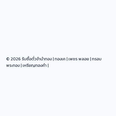
© 2026 รับซื้อตั๋วจำนำทอง | ทองเค | เพชร พลอย | กรอบ
พระทอง | เหรียญทองคำ |
หน้าหลัก |
เกี่ยวกับ |
Toggle
รับซื้อตั๋วจำนำทอง ทุก อำเภอ ใน นนทบุรี
child
รับซื้อตั๋วจำนำทอง ทุกเขต ใน กรุงเทพ