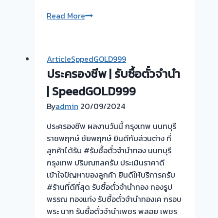
รับ
Read More
ซื้อ
ตั๋ว
จำนำ
ArticleSppedGOLD999
ทอง
ประครองชีพ | รับซื้อตั๋วจำนำ
รับ
| SpeedGOLD999
ไถ่ถอน
By
admin
20/09/2024
ถึง
โรง
ประครองชีพ ผลงานวันนี้ กรุงเทพ นนทบุรี
จำนำ-
ราชพฤกษ์ ชัยพฤกษ์ ยินดีกับส่วนต่าง ที่
ร้าน
ลูกค้าได้รับ #รับซื้อตั๋วจำนำทอง นนทบุรี
ทอง
กรุงเทพ ปริมณฑลครับ ประเมินราคาดี
ประเมิน
เข้าใจปัญหาของลูกค้า ยินดีให้บริการครับ
ตั๋ว
#ร้านที่ดีที่สุด รับซื้อตั๋วจำนำทอง ทองรูป
ฟรี
พรรณ ทองแท่ง รับซื้อตั๋วจำนำทองเค กรอบ
จ่าย
พระ นาก รับซื้อตั๋วจำนำเพชร พลอย เพชร