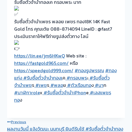
รับซื้อตั๋วจำนำทองเค กรอบพระ นาก
รับซื้อตั๋วจำนำเพชร พลอย เพชร ทอง18K 14K Fast
Gold โทร คุณเต้ย 088-8714094 LineID : @fast7
ประเมินราคาให้ฟรีถ่ายรูปส่งตั๋วทาง ไลน์
https://lin.ee/jm6HKwQ
Web site :
https://fastgold965.com/
หรือ
https://speedgold999.com/
#ทองรูปพรรณ
#ทอง
แท่ง
#รับซื้อตั๋วจำนำทองเ
ค
#กรอบพร
ะ
#รับซื้อตั๋ว
จำนำเพช
ร
#เพช
ร
#พลอ
ย
#ตัวเรือนทอ
ง
#นา
ก
#นาฬิกาrole
x
#รับซื้อตั๋วจำนำiPhon
e
#เลสเพชร
ทอ
ง
Post
Previous
ผลงานวันนี้ แจ้งวัฒนะ นนทบุรี ยินดีรับใช้ #รับซื้อตั๋วจำนำทอง