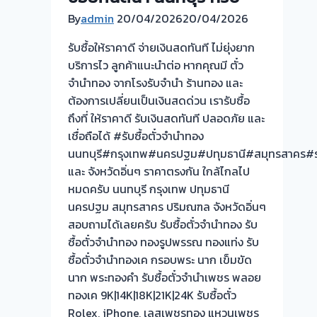
บริการ
By
admin
20/04/2026
ลูกค้า
20/04/2026
มหา
รับซื้อให้ราคาดี จ่ายเงินสดทันที ไม่ยุ่งยาก
สวัสดิ์
บริการไว ลูกค้าแนะนำต่อ หากคุณมี ตั๋ว
ปลาย
จำนำทอง จากโรงรับจำนำ ร้านทอง และ
บาง
ต้องการเปลี่ยนเป็นเงินสดด่วน เรารับซื้อ
นนทบุรี
ถึงที่ ให้ราคาดี รับเงินสดทันที ปลอดภัย และ
ครับ
เชื่อถือได้ #รับซื้อตั๋วจำนำทอง
ทอง
นนทบุรี#กรุงเทพ#นครปฐม#ปทุมธานี#สมุทรสาคร#รา
ช่วง
และ จังหวัดอิ่นๆ ราคาตรงกัน ใกล้ไกลไป
นี้
หมดครับ นนทบุรี กรุงเทพ ปทุมธานี
ผันผวน
นครปฐม สมุทรสาคร ปริมณฑล จังหวัดอิ่นๆ
มาก
สอบถามได้เลยครับ รับซื้อตั๋วจำนำทอง รับ
จะ
ซื้อตั๋วจำนำทอง ทองรูปพรรณ ทองแท่ง รับ
บริการ
ซื้อตั๋วจำนำทองเค กรอบพระ นาก เข็มขัด
ให้
นาก พระทองคำ รับซื้อตั๋วจำนำเพชร พลอย
ดี
ทองเค 9K|14K|18K|21K|24K รับซื้อตั๋ว
ที่สุด
Rolex, iPhone, เลสเพชรทอง แหวนเพชร