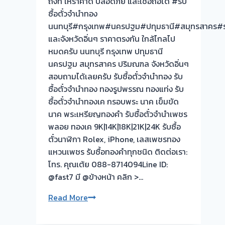
ถึงที่ ให้ราคาดี ปลอดภัย และเชื่อถือได้ #รับ
ผล
บริการ
ซื้อตั๋วจำนำทอง
งาน
ประเมิน
นนทบุรี#กรุงเทพ#นครปฐม#ปทุมธานี#สมุทรสาคร#ร
วัน
หน้า
และจังหวัดอิ่นๆ ราคาตรงกัน ใกล้ไกลไป
นี้!
ตั๋ว
หมดครับ นนทบุรี กรุงเทพ ปทุมธานี
ฟรี
นครปฐม สมุทรสาคร ปริมณฑล จังหวัดอิ่นๆ
บาง
สอบถามได้เลยครับ รับซื้อตั๋วจำนำทอง รับ
ม่วง
ซื้อตั๋วจำนำทอง ทองรูปพรรณ ทองแท่ง รับ
ซอย
ซื้อตั๋วจำนำทองเค กรอบพระ นาค เข็มขัด
กัน
นาค พระเหรียญทองคำ รับซื้อตั๋วจำนำเพชร
ตนา
พลอย ทองเค 9K|14K|18K|21K|24K รับซื้อ
นนทบุรี
ตั๋วนาฬิกา Rolex, iPhone, เลสเพชรทอง
ครับ
แหวนเพชร รับซื้อทองคำทุกชนิด ติดต่อเรา:
โทร. คุณเต้ย 088-8714094Line ID:
@fast7 มี @ข้างหน้า คลิก >…
รับ
Read More
ซื้อ
ตั๋ว