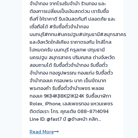
รอ
จำนำทอง จากโรงรับจำนำ ร้านทอง และ
ทอง
#รับ
ต้องการเปลี่ยนเป็นเงินสดด่วน เรารับซื้อ
ประเมิน
ซื้อ
ถึงที่ ให้ราคาดี รับเงินสดทันที ปลอดภัย และ
หน้า
ตั๋ว
เชื่อถือได้ #รับซื้อตั๋วจำนำทอง
ตั๋ว
จำนำ
นนทบุรี#กทม#นครปฐม#ปทุมธานี#สมุทรสาคร
ฟรี
ทอง
และจังหวัดใกล้เคียง ราคาตรงกัน ใกล้ไกล
จ่าย
ไปหมดครับ นนทบุรี กรุงเทพ ปทุมธานี
สด
นครปฐม สมุทรสาคร ปริมณฑล ต่างจังหวัด
ทันที
สอบถามได้ รับซื้อตั๋วจำนำทอง รับซื้อตั๋ว
ไม่
จำนำทอง ทองรูปพรรณ ทองแท่ง รับซื้อตั๋ว
ต้อง
จำนำทองเค กรอบพระ นาก เข็มขัดนาก
รอ
พระทองคำ รับซื้อตั๋วจำนำเพชร พลอย
จบไว
ทองเค 9K|14K|18K|21K|24K รับซื้อนาฬิกา
Rolex, iPhone, เลสเพชรทอง แหวนเพชร
ผล
ติดต่อเรา: โทร. คุณเต้ย 088-8714094
งาน
Line ID: @fast7 มี @ข้างหน้า คลิก…
วัน
นี
รับ
Read More