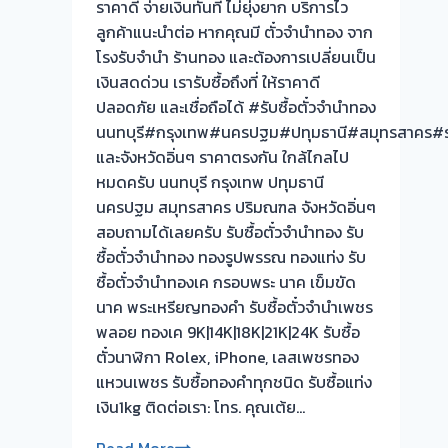
ราคาดี จ่ายเงินทันที ไม่ยุ่งยาก บริการไว
ลูกค้าแนะนำต่อ หากคุณมี ตั๋วจำนำทอง จาก
โรงรับจำนำ ร้านทอง และต้องการเปลี่ยนเป็น
เงินสดด่วน เรารับซื้อถึงที่ ให้ราคาดี
ปลอดภัย และเชื่อถือได้ #รับซื้อตั๋วจำนำทอง
นนทบุรี#กรุงเทพ#นครปฐม#ปทุมธานี#สมุทรสาคร#ร
และจังหวัดอิ่นๆ ราคาตรงกัน ใกล้ไกลไป
หมดครับ นนทบุรี กรุงเทพ ปทุมธานี
นครปฐม สมุทรสาคร ปริมณฑล จังหวัดอิ่นๆ
สอบถามได้เลยครับ รับซื้อตั๋วจำนำทอง รับ
ซื้อตั๋วจำนำทอง ทองรูปพรรณ ทองแท่ง รับ
ซื้อตั๋วจำนำทองเค กรอบพระ นาค เข็มขัด
นาค พระเหรียญทองคำ รับซื้อตั๋วจำนำเพชร
พลอย ทองเค 9K|14K|18K|21K|24K รับซื้อ
ตั๋วนาฬิกา Rolex, iPhone, เลสเพชรทอง
แหวนเพชร รับซื้อทองคำทุกชนิด รับซื้อแท่ง
เงิน1kg ติดต่อเรา: โทร. คุณเต้ย…
การ