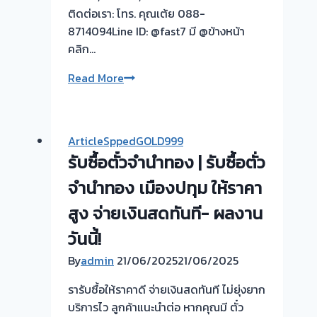
ครับ
ติดต่อเรา: โทร. คุณเต้ย 088-
ระยะ
8714094Line ID: @fast7 มี @ข้างหน้า
ทาง
คลิก…
ไกล
ใกล้
รับ
Read More
เป็น
ซื้อ
หน้าที่
ตั๋ว
ผม
จำนำ
ArticleSppedGOLD999
เลือก
ทอง
รับซื้อตั๋วจำนำทอง | รับซื้อตั่ว
เวลา
ยินดี
นัด
บริการ
จำนำทอง เมืองปทุม ให้ราคา
ได้
สูง จ่ายเงินสดทันที- ผลงาน
<>
รับ
ตา
วันนี้!
ไถ่ถอน
เดียว
ถึง
By
admin
21/06/2025
21/06/2025
จบ
โรง
ไม่
รารับซื้อให้ราคาดี จ่ายเงินสดทันที ไม่ยุ่งยาก
จำนำ
ต้อง
บริการไว ลูกค้าแนะนำต่อ หากคุณมี ตั๋ว
ร้าน