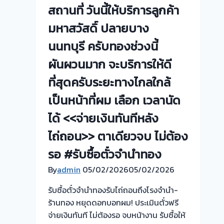
จำนำ
ท่า
สถานที่ วันนี้ให้บริการลูกค้า
|
อิฐ-
มหาสวัสดิ์ ปลายบาง
SpeedGOLD999
ไทร
ม้า
นนทบุรี ครับทองช่วงนี้
นนทบุรี
ผันผวนมาก จะบริการให้ดี
ที่สุดครับระยะทางไกลใกล้
เป็นหน้าที่ผม เลือก เวลานัด
ได้ <<จ่ายเงินทันทีหลัง
ไถ่ถอน>> ตาเดียวจบ ไม่ต้อง
รอ #รับซื้อตั๋วจำนำทอง
By
admin
05/02/2026
05/02/2026
รับซื้อตั๋วจำนำทองรับไถ่ถอนถึงโรงจำนำ-
ร้านทอง หยุดดอกบอกผม! ประเมินตั๋วฟรี
จ่ายเงินทันที ไม่ต้องรอ จบหน้างาน รับซื้อให้