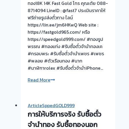
เงิน
ทอง18K 14K Fast Gold โทร คุณเต้ย 088-
ทันที
8714094 LineID : @fast7 ประเมินราคาให้
ไม่
ฟรีถ่ายรูปส่งตั๋วทาง ไลน์
ต้อง
https://lin.ee/jm6HKwQ Web site :
รอ
https://fastgold965.com/ หรือ
จบ
https://speedgold999.com/ #ทองรูป
หน้า
พรรณ #ทองแท่ง #รับซื้อตั๋วจำนำทองเค
งาน
#กรอบพระ #รับซื้อตั๋วจำนำเพชร #เพชร
#พลอย #ตัวเรือนทอง #นาก
รับ
#นาฬิกาrolex #รับซื้อตั๋วจำนำiPhone…
ซื้อ
ประ
Read More
ตั๋ว
ครอง
จำนำ
ชีพ
ทอง
|
รับ
ArticleSppedGOLD999
รับ
ซื้อ
การให้บริการจริง รับซื้อตั๋ว
ซื้อ
ทอง
ตั๋ว
จำนำทอง รับซื้อทองนอก
|