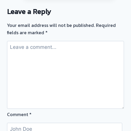
จำนำ
Leave a Reply
ทอง
Your email address will not be published.
Required
รับ
fields are marked
*
ไถ่ถอน
ถึง
โรง
จำนำ-
ร้าน
ทอง
ประเมิน
ตั๋ว
ฟรี
จ่าย
เงิน
Comment
*
ทันที
ไม่
ต้อง