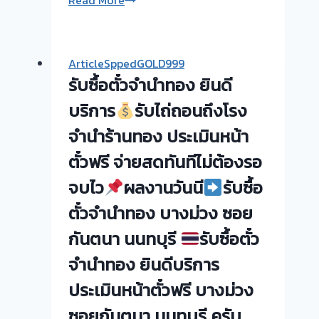
Read More
ให้
บริการ
จริง
ArticleSppedGOLD999
รับ
รับซื้อตั๋วจำนำทอง ยินดี
ซื้อ
ตั๋ว
บริการ
รับไถ่ถอนถึงโรง
จำนำ
จำนำร้านทอง ประเมินหน้า
ทอง
ตั๋วฟรี จ่ายสดทันทีไม่ต้องรอ
รับ
ซื้อ
จบไว
ผลงานวันนี
รับซื้อ
ทอง
ตั๋วจำนำทอง บางม่วง ซอย
นอก
สถาน
กันตนา นนทบุรี
รับซื้อตั๋ว
ที่
จำนำทอง ยินดีบริการ
วัน
นี้
ประเมินหน้าตั๋วฟรี บางม่วง
ให้
ซอยกันตนา นนทบุรี ครับ