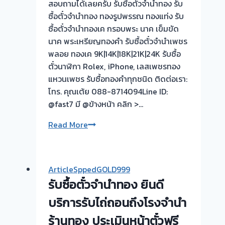
สอบถามได้เลยครับ รับซื้อตั๋วจำนำทอง รับ
📌
ซื้อตั๋วจำนำทอง ทองรูปพรรณ ทองแท่ง รับ
รับ
ซื้อตั๋วจำนำทองเค กรอบพระ นาค เข็มขัด
ซื้อ
นาค พระเหรียญทองคำ รับซื้อตั๋วจำนำเพชร
ตั๋ว
พลอย ทองเค 9K|14K|18K|21K|24K รับซื้อ
จำนำ
ตั๋วนาฬิกา Rolex, iPhone, เลสเพชรทอง
ทอง
แหวนเพชร รับซื้อทองคำทุกชนิด ติดต่อเรา:
รับ
โทร. คุณเต้ย 088-8714094Line ID:
ซื้อ
@fast7 มี @ข้างหน้า คลิก >…
ทอง
|
รับ
Read More
ขอบคุณ
ซื้อ
ลูกค้า
ตั๋ว
บางบัวทอง
จำนำ
บ้าน
ArticleSppedGOLD999
ทอง
กล้วย
รับซื้อตั๋วจำนำทอง ยินดี
💰
นนทบุรี
รับ
บริการรับไถ่ถอนถึงโรงจำนำ
ไถ่ถอน
ร้านทอง ประเมินหน้าตั๋วฟรี
ถึง