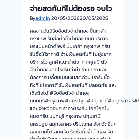
จ่ายสดทันทีไม่ต้องรอ จบไว
โรง
จำนำ-
By
admin
20/05/2026
20/05/2026
ร้าน
ผลงานวันนีรับซื้อตั๋วจำนำทอง ปิ่นเกล้า
ทอง
กรุงเทพ รับซื้อตั๋วจำนำทอง ยินดีบริการ
ประเมิน
ประเมินหน้าตั๋วฟรี ปิ่นเกล้า กรุงเทพ ครับ
ตั๋ว
รับซื้อให้ราคาดี จ่ายเงินสดทันที ไม่ยุ่งยาก
ฟรี
บริการไว ลูกค้าแนะนำต่อ หากคุณมี ตั๋ว
จ่าย
จำนำทอง จากโรงรับจำนำ ร้านทอง และ
เงิน
ต้องการเปลี่ยนเป็นเงินสดด่วน เรารับซื้อ
ทันที
ถึงที่ ให้ราคาดี รับเงินสดทันที ปลอดภัย และ
ไม่
เชื่อถือได้ #รับซื้อตั๋วจำนำทอง
ต้อง
นนทบุรี#กรุงเทพ#นครปฐม#ปทุมธานี#สมุทรสาคร#รา
รอ
และ จังหวัดอิ่นๆ ราคาตรงกัน ใกล้ไกลไป
จบ
หมดครับ นนทบุรี กรุงเทพ ปทุมธานี
หน้า
นครปฐม สมุทรสาคร ปริมณฑล จังหวัดอิ่นๆ
งาน
สอบถามได้เลยครับ รับซื้อตั๋วจำนำทอง รับ
📌