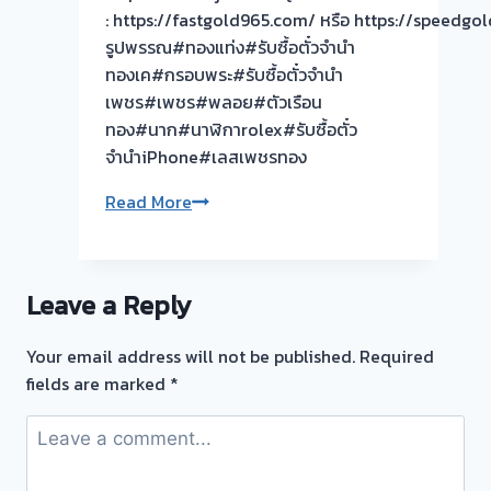
: https://fastgold965.com/ หรือ https://speed
รูปพรรณ#ทองแท่ง#รับซื้อตั๋วจำนำ
ทองเค#กรอบพระ#รับซื้อตั๋วจำนำ
เพชร#เพชร#พลอย#ตัวเรือน
ทอง#นาก#นาฬิกาrolex#รับซื้อตั๋ว
จำนำiPhone#เลสเพชรทอง
งาน
Read More
แกะ
กรอบ
ลุย
Leave a Reply
ให้
ครับ
Your email address will not be published.
Required
ขอบคุณ
fields are marked
*
ลูกค้า
ย่าน
ท่า
อิฐ