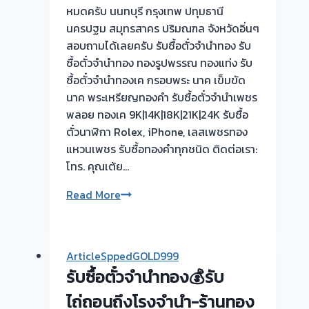
หมดครับ นนทบุรี กรุงเทพ ปทุมธานี
นครปฐม สมุทรสาคร ปริมณฑล จังหวัดอิ่นๆ
สอบถามได้เลยครับ รับซื้อตั๋วจำนำทอง รับ
ซื้อตั๋วจำนำทอง ทองรูปพรรณ ทองแท่ง รับ
ซื้อตั๋วจำนำทองเค กรอบพระ นาค เข็มขัด
นาค พระเหรียญทองคำ รับซื้อตั๋วจำนำเพชร
พลอย ทองเค 9K|14K|18K|21K|24K รับซื้อ
ตั๋วนาฬิกา Rolex, iPhone, เลสเพชรทอง
แหวนเพชร รับซื้อทองคำทุกชนิด ติดต่อเรา:
โทร. คุณเต้ย…
รับ
Read More
ซื้อ
ตั๋ว
จำนำ
ArticleSppedGOLD999
ทอง
รับซื้อตั๋วจำนำทอง💰รับ
💰
รับ
ไถ่ถอนถึงโรงจำนำ-ร้านทอง