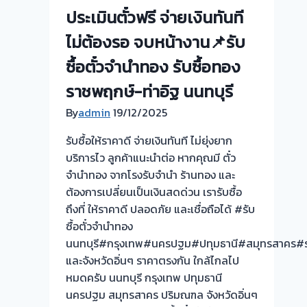
ไถ่ถอน
ประเมินตั๋วฟรี จ่ายเงินทันที
ถึง
ไม่ต้องรอ จบหน้างาน📌รับ
โรง
จำนำ-
ซื้อตั๋วจำนำทอง รับซื้อทอง
ร้าน
ราชพฤกษ์-ท่าอิฐ นนทบุรี
ทอง
ประเมิน
By
admin
19/12/2025
ตั๋ว
รับซื้อให้ราคาดี จ่ายเงินทันที ไม่ยุ่งยาก
ฟรี
บริการไว ลูกค้าแนะนำต่อ หากคุณมี ตั๋ว
จ่าย
จำนำทอง จากโรงรับจำนำ ร้านทอง และ
เงิน
ต้องการเปลี่ยนเป็นเงินสดด่วน เรารับซื้อ
ทันที
ถึงที่ ให้ราคาดี ปลอดภัย และเชื่อถือได้ #รับ
ไม่
ซื้อตั๋วจำนำทอง
ต้อง
นนทบุรี#กรุงเทพ#นครปฐม#ปทุมธานี#สมุทรสาคร#ร
รอ
และจังหวัดอิ่นๆ ราคาตรงกัน ใกล้ไกลไป
จบ
หมดครับ นนทบุรี กรุงเทพ ปทุมธานี
หน้า
นครปฐม สมุทรสาคร ปริมณฑล จังหวัดอิ่นๆ
งาน