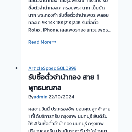
ซื้อตั๋วจำนำทอง ทองรูปพรรณ ทองแท่ง รับ
รับ
ซื้อตั๋วจำนำทองเค กรอบพระ นาก เข็มขัด
ซื้อ
นาก พระทองคำ รับซื้อตั๋วจำนำเพชร พลอย
ตั๋ว
ทองเค 9K|14K|18K|21K|24K รับซื้อตั๋ว
จำนำ
Rolex, iPhone, เลสเพชรทอง แหวนเพชร…
ทอง
รับ
รับ
Read More
ซื้อ
ซื้อ
ทอง
ตั๋ว
ราชพฤกษ์-
จำนำ
ท่า
ArticleSppedGOLD999
ทอง
อิฐ
รับซื้อตั่วจำนำทอง สาย 1
ยินดี
นนทบุรี
บริการ
พุทธมณฑล
รับ
By
admin
22/10/2024
ไถ่ถอน
ถึง
ผลงานวันนี้ ประครองชีพ ขอบคุณลูกค้าสาย
โรง
1 ที่ได้บริการครับ กรุงเทพ นนทบุรี ยินดีรับ
จำนำ
ใช้ #รับซื้อตั๋วจำนำทอง นนทบุรี กรุงเทพ
ร้าน
ปริมณฑลครับ ประเมินราคาดี เข้าใจปัญหา