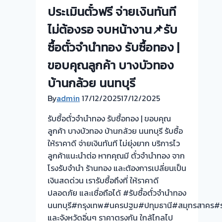
รับ
ประเมินตั๋วฟรี จ่ายเงินทันที
ไถ่ถอน
ไม่ต้องรอ จบหน้างาน📌รับ
ถึง
โรง
ซื้อตั๋วจำนำทอง รับซื้อทอง |
จำนำ
ขอบคุณลูกค้า บางบัวทอง
ร้าน
ทอง
บ้านกล้วย นนทบุรี
ประเมิน
By
admin
17/12/2025
17/12/2025
หน้า
ตั๋ว
รับซื้อตั๋วจำนำทอง รับซื้อทอง | ขอบคุณ
ฟรี
ลูกค้า บางบัวทอง บ้านกล้วย นนทบุรี รับซื้อ
จ่าย
ให้ราคาดี จ่ายเงินทันที ไม่ยุ่งยาก บริการไว
สด
ลูกค้าแนะนำต่อ หากคุณมี ตั๋วจำนำทอง จาก
ทันที
โรงรับจำนำ ร้านทอง และต้องการเปลี่ยนเป็น
ไม่
เงินสดด่วน เรารับซื้อถึงที่ ให้ราคาดี
ต้อง
ปลอดภัย และเชื่อถือได้ #รับซื้อตั๋วจำนำทอง
รอ
นนทบุรี#กรุงเทพ#นครปฐม#ปทุมธานี#สมุทรสาคร#ร
จบไว
และจังหวัดอิ่นๆ ราคาตรงกัน ใกล้ไกลไป