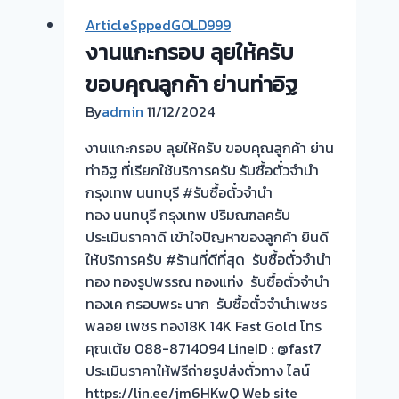
จำนำ
ArticleSppedGOLD999
ทอง
งานแกะกรอบ ลุยให้ครับ
สาย
1
ขอบคุณลูกค้า ย่านท่าอิฐ
พุทธ
By
admin
11/12/2024
มณฑล
งานแกะกรอบ ลุยให้ครับ ขอบคุณลูกค้า ย่าน
ท่าอิฐ ที่เรียกใช้บริการครับ รับซื้อตั๋วจำนำ
กรุงเทพ นนทบุรี #รับซื้อตั๋วจำนำ
ทอง นนทบุรี กรุงเทพ ปริมณฑลครับ
ประเมินราคาดี เข้าใจปัญหาของลูกค้า ยินดี
ให้บริการครับ #ร้านที่ดีที่สุด รับซื้อตั๋วจำนำ
ทอง ทองรูปพรรณ ทองแท่ง รับซื้อตั๋วจำนำ
ทองเค กรอบพระ นาก รับซื้อตั๋วจำนำเพชร
พลอย เพชร ทอง18K 14K Fast Gold โทร
คุณเต้ย 088-8714094 LineID : @fast7
ประเมินราคาให้ฟรีถ่ายรูปส่งตั๋วทาง ไลน์
https://lin.ee/jm6HKwQ Web site