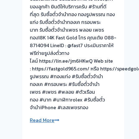
ทอง
ของลูกค้า ยินดีให้บริการครับ #ร้านที่ดี
ประเมิน
ที่สุด รับซื้อตั๋วจำนำทอง ทองรูปพรรณ ทอง
หน้า
แท่ง รับซื้อตั๋วจำนำทองเค กรอบพระ
ตั๋ว
นาก รับซื้อตั๋วจำนำเพชร พลอย เพชร
ฟรี
ทอง18K 14K Fast Gold โทร คุณเต้ย 088-
จ่าย
8714094 LineID : @fast7 ประเมินราคาให้
สด
ฟรีถ่ายรูปส่งตั๋วทาง
ทันที
ไลน์ https://lin.ee/jm6HKwQ Web site
ไม่
: https://fastgold965.com/ หรือ https://speedg
ต้อง
รูปพรรณ #ทองแท่ง #รับซื้อตั๋วจำนำ
รอ
ทองเค #กรอบพระ #รับซื้อตั๋วจำนำ
จบไว
เพชร #เพชร #พลอย #ตัวเรือน
ทอง #นาก #นาฬิกาrolex #รับซื้อตั๋ว
จำนำiPhone #เลสเพชรทอง
รับ
Read More
ซื้อ
ตั่ว