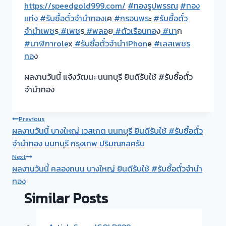
https://speedgold999.com/
#ทองรูปพรรณ
#ทอง
แท่ง
#รับซื้อตั๋วจำนำทองเ
ค
#กรอบพร
ะ
#รับซื้อตั๋ว
จำนำเพช
ร
#เพช
ร
#พลอ
ย
#ตัวเรือนทอ
ง
#นา
ก
#นาฬิกาrole
x
#รับซื้อตั๋วจำนำiPhon
e
#เลสเพชร
ทอ
ง
ผลงานวันนี้ แจ้งวัฒนะ นนทบุรี ยินดีรับใช้ #รับซื้อตั๋ว
จำนำทอง
Post
Previous
ผลงานวันนี้ บางใหญ่ เวสเกต นนทบุรี ยินดีรับใช้ #รับซื้อตั๋ว
navigation
จำนำทอง นนทบุรี กรุงเทพ ปริมณฑลครับ
Next
ผลงานวันนี้ คลองถนน บางใหญ่ ยินดีรับใช้ #รับซื้อตั๋วจำนำ
ทอง
Similar Posts