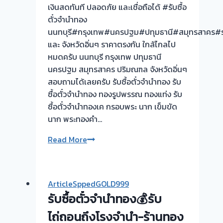
เงินสดทันที ปลอดภัย และเชื่อถือได้ #รับซื้อ
ตั๋วจำนำทอง
นนทบุรี#กรุงเทพ#นครปฐม#ปทุมธานี#สมุทรสาคร#รา
และ จังหวัดอิ่นๆ ราคาตรงกัน ใกล้ไกลไป
หมดครับ นนทบุรี กรุงเทพ ปทุมธานี
นครปฐม สมุทรสาคร ปริมณฑล จังหวัดอิ่นๆ
สอบถามได้เลยครับ รับซื้อตั๋วจำนำทอง รับ
ซื้อตั๋วจำนำทอง ทองรูปพรรณ ทองแท่ง รับ
ซื้อตั๋วจำนำทองเค กรอบพระ นาก เข็มขัด
นาก พระทองคำ…
รับ
Read More
ซื้อ
ตั๋ว
จำนำ
ArticleSppedGOLD999
ทอง
รับซื้อตั๋วจำนำทอง💰รับ
ยินดี
บริการ
ไถ่ถอนถึงโรงจำนำ-ร้านทอง