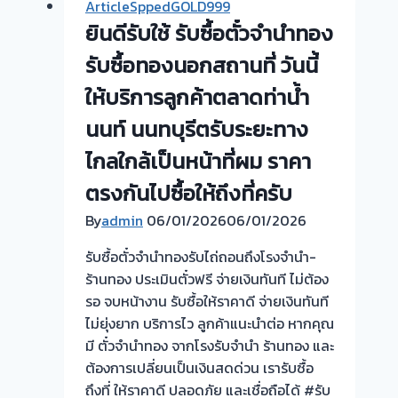
ArticleSppedGOLD999
ทอง
ยินดีรับใช้ รับซื้อตั๋วจำนำทอง
กรอบ
พระทอง
รับซื้อทองนอกสถานที่ วันนี้
เหรียญ
ให้บริการลูกค้าตลาดท่าน้ำ
ทอง
นนท์ นนทบุรีตรับระยะทาง
พระทอง
คำ
ไกลใกล้เป็นหน้าที่ผม ราคา
–
ตรงกันไปซื้อให้ถึงที่ครับ
รับ
ซื้อ
By
admin
06/01/2026
06/01/2026
ตั๋ว
รับซื้อตั๋วจำนำทองรับไถ่ถอนถึงโรงจำนำ-
จำนำ
ร้านทอง ประเมินตั๋วฟรี จ่ายเงินทันที ไม่ต้อง
เพชร
รอ จบหน้างาน รับซื้อให้ราคาดี จ่ายเงินทันที
พลอย
ไม่ยุ่งยาก บริการไว ลูกค้าแนะนำต่อ หากคุณ
เครื่อง
มี ตั๋วจำนำทอง จากโรงรับจำนำ ร้านทอง และ
ประดับ
ต้องการเปลี่ยนเป็นเงินสดด่วน เรารับซื้อ
ถึงที่ ให้ราคาดี ปลอดภัย และเชื่อถือได้ #รับ