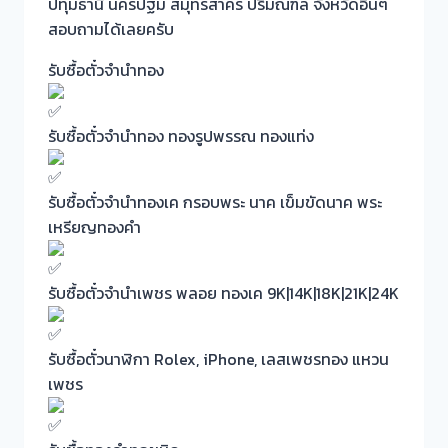
ปทุมธานี นครปฐม สมุทรสาคร ปริมณฑล จังหวัดอิ่นๆ
สอบถามได้เลยครับ
รับซื้อตั๋วจำนำทอง
รับซื้อตั๋วจำนำทอง ทองรูปพรรณ ทองแท่ง
รับซื้อตั๋วจำนำทองเค กรอบพระ นาค เข็มขัดนาค พระ
เหรียญทองคำ
รับซื้อตั๋วจำนำเพชร พลอย ทองเค 9K|14K|18K|21K|24K
รับซื้อตั๋วนาฬิกา Rolex, iPhone, เลสเพชรทอง แหวน
เพชร