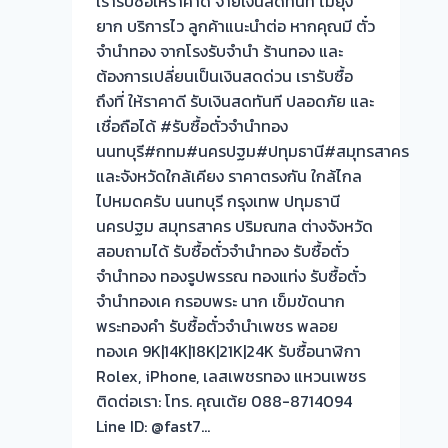
เรารับซื้อให้ราคาดี จ่ายเงินสดทันที ไม่ยุ่ง
จ่าย
ยาก บริการไว ลูกค้าแนะนำต่อ หากคุณมี ตั๋ว
เงินสด✅
จำนำทอง จากโรงรับจำนำ ร้านทอง และ
เชื่อ
ต้องการเปลี่ยนเป็นเงินสดด่วน เรารับซื้อ
ถือ
ถึงที่ ให้ราคาดี รับเงินสดทันที ปลอดภัย และ
ได้
เชื่อถือได้ #รับซื้อตั๋วจำนำทอง
📲
นนทบุรี#กทม#นครปฐม#ปทุมธานี#สมุทรสาคร
ประเมิน
และจังหวัดใกล้เคียง ราคาตรงกัน ใกล้ไกล
ฟรี
ไปหมดครับ นนทบุรี กรุงเทพ ปทุมธานี
นครปฐม สมุทรสาคร ปริมณฑล ต่างจังหวัด
สอบถามได้ รับซื้อตั๋วจำนำทอง รับซื้อตั๋ว
จำนำทอง ทองรูปพรรณ ทองแท่ง รับซื้อตั๋ว
จำนำทองเค กรอบพระ นาก เข็มขัดนาก
พระทองคำ รับซื้อตั๋วจำนำเพชร พลอย
ทองเค 9K|14K|18K|21K|24K รับซื้อนาฬิกา
Rolex, iPhone, เลสเพชรทอง แหวนเพชร
ติดต่อเรา: โทร. คุณเต้ย 088-8714094
Line ID: @fast7…