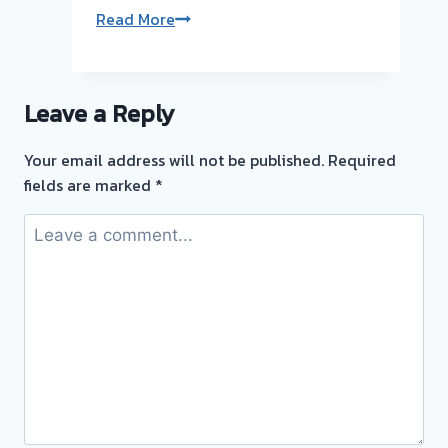
รับ
Read More
ซื้อ
ตั๋ว
จำนำ
Leave a Reply
ทอง
|
Your email address will not be published.
Required
รับ
fields are marked
*
ซื้อ
ตั่ว
จำนำ
ทอง-
แค
ราย-
ติ
วาา
นนท์
นนทบุรี
ให้