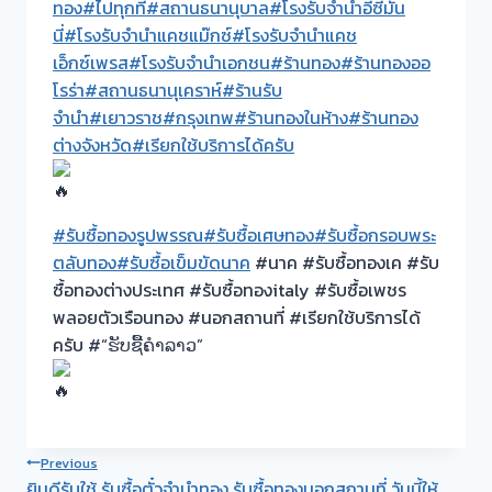
ทอง
#ไปทุกที่
#สถานธนานุบาล
#โรงรับจำนำอีซี่มัน
นี่
#โรงรับจำนำแคชแม๊กซ์
#โรงรับจำนำแคช
เอ็กซ์เพรส
#โรงรับจำนำเอกชน
#ร้านทอง
#ร้านทองออ
โรร่า
#สถานธนานุเคราห์
#ร้านรับ
จำนำ
#เยาวราช
#กรุงเทพ
#ร้านทองในห้าง
#ร้านทอง
ต่างจังหวัด
#เรียกใช้บริการได้ครับ
#รับซื้อทองรูปพรรณ
#รับซื้อเศษทอง
#รับซื้อกรอบพระ
ตลับทอง
#รับซื้อเข็มขัดนาค
#นาค #รับซื้อทองเค #รับ
ซื้อทองต่างประเทศ #รับซื้อทองitaly #รับซื้อเพชร
พลอยตัวเรือนทอง #นอกสถานที่ #เรียกใช้บริการได้
ครับ #“ຮັບຊື້ຄຳລາວ”
Post
Previous
ยินดีรับใช้ รับซื้อตั๋วจำนำทอง รับซื้อทองนอกสถานที่ วันนี้ให้