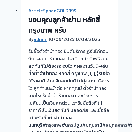
จำนำ
ArticleSppedGOLD999
ทอง
ขอบคุณลูกค้าย่าน หลักสี่
บางศรีเมือง
นนทบุรี
กรุงเทพ ครับ
🇹🇭
By
admin
10/09/2025
10/09/2025
ขอบคุณ
ลูกค้า
รับซื้อตั๋วจำนำทอง ยินดีบริการ💰รับไถ่ถอน
ที่
ถึงโรงจำนำร้านทอง ประเมินหน้าตั๋วฟรี จ่าย
เรียก
สดทันทีไม่ต้องรอ จบไว📌ผลงานวันนี➡️รับ
ใช้
ซื้อตั๋วจำนำทอง หลักสี่ กรุงเทพ 🇹🇭 รับซื้อ
บริการ
ให้ราคาดี จ่ายเงินสดทันที ไม่ยุ่งยาก บริการ
ครับ
ไว ลูกค้าแนะนำต่อ หากคุณมี ตั๋วจำนำทอง
รับ
จากโรงรับจำนำ ร้านทอง และต้องการ
ซื้อ
เปลี่ยนเป็นเงินสดด่วน เรารับซื้อถึงที่ ให้
ตั๋ว
ราคาดี รับเงินสดทันที ปลอดภัย และเชื่อถือ
จำนำ
ได้ #รับซื้อตั๋วจำนำทอง
ทอง
นนทบุรี#กรุงเทพ#นครปฐม#ปทุมธานี#สมุทรสาคร#รา
💰