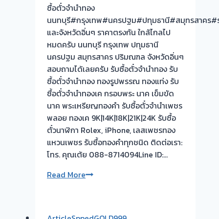
ซื้อตั๋วจำนำทอง
นนทบุรี#กรุงเทพ#นครปฐม#ปทุมธานี#สมุทรสาคร#ร
และจังหวัดอิ่นๆ ราคาตรงกัน ใกล้ไกลไป
หมดครับ นนทบุรี กรุงเทพ ปทุมธานี
นครปฐม สมุทรสาคร ปริมณฑล จังหวัดอิ่นๆ
สอบถามได้เลยครับ รับซื้อตั๋วจำนำทอง รับ
ซื้อตั๋วจำนำทอง ทองรูปพรรณ ทองแท่ง รับ
ซื้อตั๋วจำนำทองเค กรอบพระ นาค เข็มขัด
นาค พระเหรียญทองคำ รับซื้อตั๋วจำนำเพชร
พลอย ทองเค 9K|14K|18K|21K|24K รับซื้อ
ตั๋วนาฬิกา Rolex, iPhone, เลสเพชรทอง
แหวนเพชร รับซื้อทองคำทุกชนิด ติดต่อเรา:
โทร. คุณเต้ย 088-8714094Line ID:…
ยินดี
Read More
รับ
ใช้
รับ
ArticleSppedGOLD999