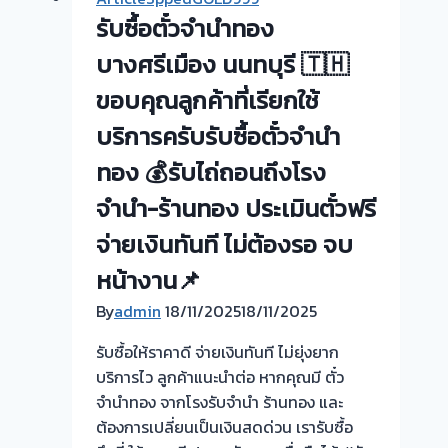
ซื้อ
รับซื้อตั๋วจำนำทอง
ตั๋ว
จำนำ
บางศรีเมือง นนทบุรี 🇹🇭
ทอง
ขอบคุณลูกค้าที่เรียกใช้
รับ
บริการครับรับซื้อตั๋วจำนำ
ซื้อ
ทอง
ทอง 💰รับไถ่ถอนถึงโรง
นอก
จำนำ-ร้านทอง ประเมินตั๋วฟรี
สถาน
ที่
จ่ายเงินทันที ไม่ต้องรอ จบ
วัน
หน้างาน📌
นี้
ให้
By
admin
18/11/2025
18/11/2025
บริการ
รับซื้อให้ราคาดี จ่ายเงินทันที ไม่ยุ่งยาก
ลูกค้า
บริการไว ลูกค้าแนะนำต่อ หากคุณมี ตั๋ว
ตลาด
จำนำทอง จากโรงรับจำนำ ร้านทอง และ
ท่าน้ำ
ต้องการเปลี่ยนเป็นเงินสดด่วน เรารับซื้อ
นนท์