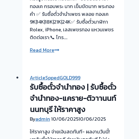
ทองเค กรอบพระ นาก เข็มขัดนาก พระทอง
คำ ✅ รับซื้อตั๋วจำนำเพชร พลอย ทองเค
9K|14K|18K|21K|24K✅ รับซื้อตั๋วนาฬิกา
Rolex, iPhone, เลสเพชรทอง แหวนเพชร
ติดต่อเรา:📞 โทร….
รับ
Read More
ซื้อ
ตั๋ว
จำนำ
ArticleSppedGOLD999
ทอง
รับซื้อตั๋วจำนำทอง | รับซื้อตั่ว
💰
✔️ไถ่ถอน
จำนำทอง-แคราย-ติวาานนท์
รวดเร็ว
นนทบุรี ให้ราคาสูง
📌
By
admin
10/06/2025
10/06/2025
ไป
ทุก
ให้ราคาสูง จ่ายเงินสดทันที- ผลงานวันนี้!
ที่