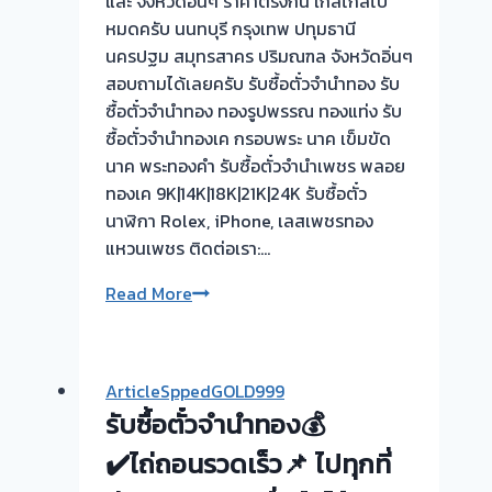
และ จังหวัดอิ่นๆ ราคาตรงกัน ใกล้ไกลไป
รับ
หมดครับ นนทบุรี กรุงเทพ ปทุมธานี
ไถ่ถอน
นครปฐม สมุทรสาคร ปริมณฑล จังหวัดอิ่นๆ
ถึง
สอบถามได้เลยครับ รับซื้อตั๋วจำนำทอง รับ
โรง
ซื้อตั๋วจำนำทอง ทองรูปพรรณ ทองแท่ง รับ
จำนำ-
ซื้อตั๋วจำนำทองเค กรอบพระ นาค เข็มขัด
ร้าน
นาค พระทองคำ รับซื้อตั๋วจำนำเพชร พลอย
ทอง
ทองเค 9K|14K|18K|21K|24K รับซื้อตั๋ว
ประเมิน
นาฬิกา Rolex, iPhone, เลสเพชรทอง
ตั๋ว
แหวนเพชร ติดต่อเรา:…
ฟรี
ขอบคุณ
Read More
จ่าย
ลูกค้า
เงิน
ย่าน
ทันที
หลักสี่
ไม่
ArticleSppedGOLD999
กรุงเทพ
ต้อง
รับซื้อตั๋วจำนำทอง💰
ครับ
รอ
✔️ไถ่ถอนรวดเร็ว📌 ไปทุกที่
จบ
หน้า