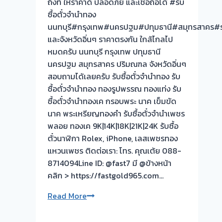
ถึงที่ ให้ราคาดี ปลอดภัย และเชื่อถือได้ #รับ
นนทบุรี
ซื้อตั๋วจำนำทอง
ตรับ
นนทบุรี#กรุงเทพ#นครปฐม#ปทุมธานี#สมุทรสาคร#ร
ระยะ
และจังหวัดอิ่นๆ ราคาตรงกัน ใกล้ไกลไป
ทาง
หมดครับ นนทบุรี กรุงเทพ ปทุมธานี
ไกล
นครปฐม สมุทรสาคร ปริมณฑล จังหวัดอิ่นๆ
ใกล้
สอบถามได้เลยครับ รับซื้อตั๋วจำนำทอง รับ
เป็น
ซื้อตั๋วจำนำทอง ทองรูปพรรณ ทองแท่ง รับ
หน้าที่
ซื้อตั๋วจำนำทองเค กรอบพระ นาค เข็มขัด
ผม
นาค พระเหรียญทองคำ รับซื้อตั๋วจำนำเพชร
ราคา
พลอย ทองเค 9K|14K|18K|21K|24K รับซื้อ
ตรง
ตั๋วนาฬิกา Rolex, iPhone, เลสเพชรทอง
กัน
แหวนเพชร ติดต่อเรา: โทร. คุณเต้ย 088-
ไป
8714094Line ID: @fast7 มี @ข้างหน้า
ซื้อ
คลิก > https://fastgold965.com…
ให้
ถึงที่
รับ
Read More
ครับ
ซื้อ
ตั๋ว