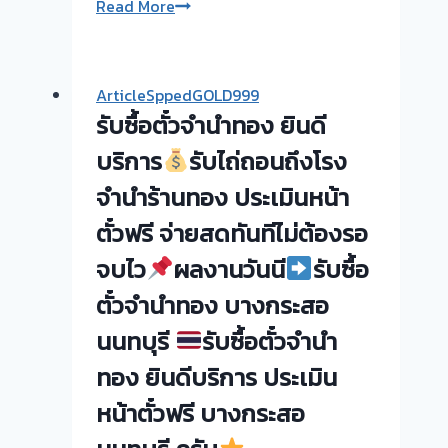
รับ
Read More
ซื้อ
ตั๋ว
จำนำ
ArticleSppedGOLD999
ทอง
รับซื้อตั๋วจำนำทอง ยินดี
ยินดี
บริการ
บริการ
รับไถ่ถอนถึงโรง
จำนำร้านทอง ประเมินหน้า
รับ
ตั๋วฟรี จ่ายสดทันทีไม่ต้องรอ
ไถ่ถอน
ถึง
จบไว
ผลงานวันนี
รับซื้อ
โรง
ตั๋วจำนำทอง บางกระสอ
จำนำ
ร้าน
นนทบุรี
รับซื้อตั๋วจำนำ
ทอง
ทอง ยินดีบริการ ประเมิน
ประเมิน
หน้า
หน้าตั๋วฟรี บางกระสอ
ตั๋ว