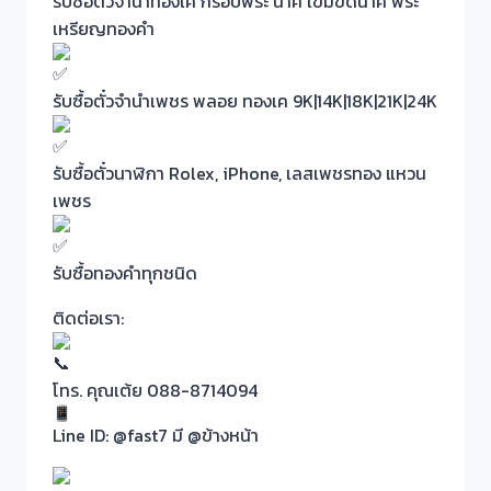
รับซื้อตั๋วจำนำทองเค กรอบพระ นาค เข็มขัดนาค พระ
เหรียญทองคำ
รับซื้อตั๋วจำนำเพชร พลอย ทองเค 9K|14K|18K|21K|24K
รับซื้อตั๋วนาฬิกา Rolex, iPhone, เลสเพชรทอง แหวน
เพชร
รับซื้อทองคำทุกชนิด
ติดต่อเรา:
โทร. คุณเต้ย 088-8714094
Line ID: @fast7 มี @ข้างหน้า