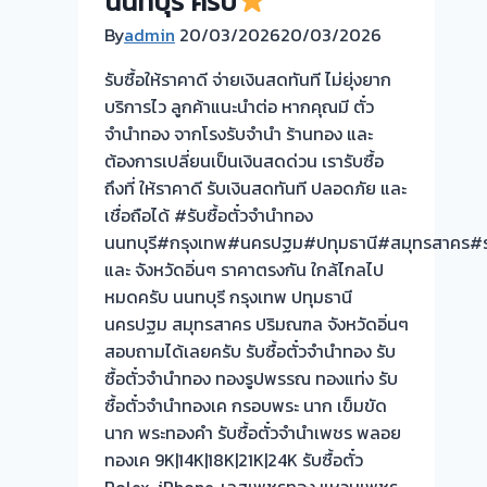
นนทบุรี ครับ
ฟรี
By
admin
20/03/2026
จ่าย
20/03/2026
สด
รับซื้อให้ราคาดี จ่ายเงินสดทันที ไม่ยุ่งยาก
ทันที
บริการไว ลูกค้าแนะนำต่อ หากคุณมี ตั๋ว
ไม่
จำนำทอง จากโรงรับจำนำ ร้านทอง และ
ต้อง
ต้องการเปลี่ยนเป็นเงินสดด่วน เรารับซื้อ
รอ
ถึงที่ ให้ราคาดี รับเงินสดทันที ปลอดภัย และ
จบไว
เชื่อถือได้ #รับซื้อตั๋วจำนำทอง
นนทบุรี#กรุงเทพ#นครปฐม#ปทุมธานี#สมุทรสาคร#รา
ผล
และ จังหวัดอิ่นๆ ราคาตรงกัน ใกล้ไกลไป
งาน
หมดครับ นนทบุรี กรุงเทพ ปทุมธานี
วัน
นครปฐม สมุทรสาคร ปริมณฑล จังหวัดอิ่นๆ
นี
สอบถามได้เลยครับ รับซื้อตั๋วจำนำทอง รับ
ซื้อตั๋วจำนำทอง ทองรูปพรรณ ทองแท่ง รับ
รับ
ซื้อตั๋วจำนำทองเค กรอบพระ นาก เข็มขัด
ซื้อ
นาก พระทองคำ รับซื้อตั๋วจำนำเพชร พลอย
ตั๋ว
ทองเค 9K|14K|18K|21K|24K รับซื้อตั๋ว
จำนำ