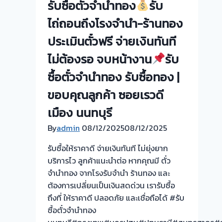
รับซื้อตั๋วจำนำทอง
รับ
จาก
สระบุรี
ไถ่ถอนถึงโรงจำนำ-ร้านทอง
vาคา
ประเมินตั๋วฟรี จ่ายเงินทันที
ตรง
ไม่ต้องรอ จบหน้างาน
รับ
กัน
บริการ
ซื้อตั๋วจำนำทอง รับซื้อทอง |
ให้
ขอบคุณลูกค้า ซอยเรวดี
ถึงที่
ครับ
เมือง นนทบุรี
ระยะ
By
admin
08/12/2025
08/12/2025
ทาง
ไม่ใช่
รับซื้อให้ราคาดี จ่ายเงินทันที ไม่ยุ่งยาก
ปัญหา
บริการไว ลูกค้าแนะนำต่อ หากคุณมี ตั๋ว
ครับ
จำนำทอง จากโรงรับจำนำ ร้านทอง และ
ต้องการเปลี่ยนเป็นเงินสดด่วน เรารับซื้อ
ถึงที่ ให้ราคาดี ปลอดภัย และเชื่อถือได้ #รับ
ซื้อตั๋วจำนำทอง