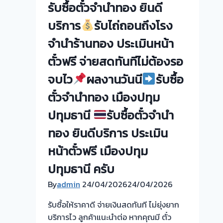
รับซื้อตั๋วจำนำทอง ยินดี
รับ
บริการ
รับไถ่ถอนถึงโรง
ไถ่ถอน
จำนำร้านทอง ประเมินหน้า
ถึง
ตั๋วฟรี จ่ายสดทันทีไม่ต้องรอ
โรง
จำนำ-
จบไว
ผลงานวันนี
รับซื้อ
ร้าน
ตั๋วจำนำทอง เมืองปทุม
ทอง
ประเมิน
ปทุมธานี
รับซื้อตั๋วจำนำ
ตั๋ว
ทอง ยินดีบริการ ประเมิน
ฟรี
จ่าย
หน้าตั๋วฟรี เมืองปทุม
เงิน
ปทุมธานี ครับ
ทันที
By
admin
24/04/2026
ไม่
24/04/2026
ต้อง
รับซื้อให้ราคาดี จ่ายเงินสดทันที ไม่ยุ่งยาก
รอ
บริการไว ลูกค้าแนะนำต่อ หากคุณมี ตั๋ว
จบ