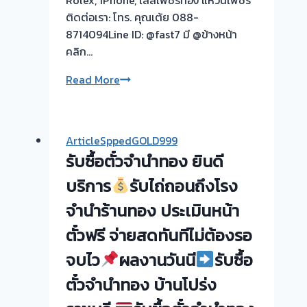
Rolex, iPhone, เลสเพชรทอง แหวนเพชร
ทอง
ติดต่อเรา: โทร. คุณเต้ย 088-
เมือง
8714094Line ID: @fast7 มี @ข้างหน้า
ปทุม
คลิก…
ปทุมธานี
รับ
Read More
รับ
ซื้อ
ซื้อ
ตั๋ว
ตั๋ว
จำนำ
ArticleSppedGOLD999
จำนำ
ทอง
รับซื้อตั๋วจำนำทอง ยินดี
ทอง
ยินดี
ยินดี
บริการ
บริการ
รับไถ่ถอนถึงโรง
บริการ
จำนำร้านทอง ประเมินหน้า
ประเมิน
รับ
หน้า
ตั๋วฟรี จ่ายสดทันทีไม่ต้องรอ
ไถ่ถอน
ตั๋ว
ถึง
จบไว
ผลงานวันนี
รับซื้อ
ฟรี
โรง
เมือง
ตั๋วจำนำทอง บ้านโปร่ง
จำนำ
ปทุม
ร้าน