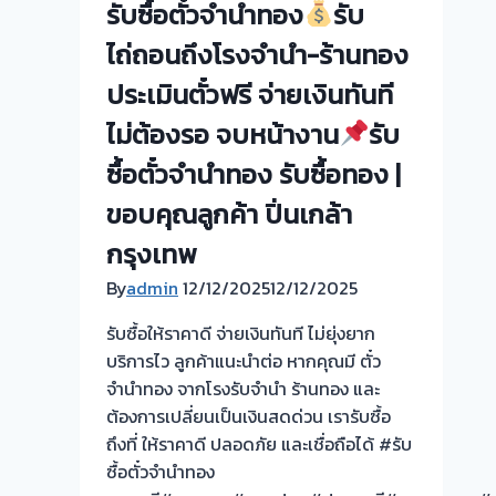
รับซื้อตั๋วจำนำทอง
รับ
รับ
ไถ่ถอนถึงโรงจำนำ-ร้านทอง
ไถ่ถอน
ประเมินตั๋วฟรี จ่ายเงินทันที
ถึง
ไม่ต้องรอ จบหน้างาน
รับ
โรง
จำนำ-
ซื้อตั๋วจำนำทอง รับซื้อทอง |
ร้าน
ขอบคุณลูกค้า ปิ่นเกล้า
ทอง
ประเมิน
กรุงเทพ
ตั๋ว
By
admin
12/12/2025
12/12/2025
ฟรี
จ่าย
รับซื้อให้ราคาดี จ่ายเงินทันที ไม่ยุ่งยาก
เงิน
บริการไว ลูกค้าแนะนำต่อ หากคุณมี ตั๋ว
ทันที
จำนำทอง จากโรงรับจำนำ ร้านทอง และ
ไม่
ต้องการเปลี่ยนเป็นเงินสดด่วน เรารับซื้อ
ต้อง
ถึงที่ ให้ราคาดี ปลอดภัย และเชื่อถือได้ #รับ
รอ
ซื้อตั๋วจำนำทอง
จบ