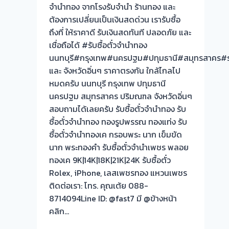
จำนำทอง จากโรงรับจำนำ ร้านทอง และ
หน้า
ต้องการเปลี่ยนเป็นเงินสดด่วน เรารับซื้อ
งาน
ถึงที่ ให้ราคาดี รับเงินสดทันที ปลอดภัย และ
เชื่อถือได้ #รับซื้อตั๋วจำนำทอง
รับ
นนทบุรี#กรุงเทพ#นครปฐม#ปทุมธานี#สมุทรสาคร#รา
ซื้อ
และ จังหวัดอิ่นๆ ราคาตรงกัน ใกล้ไกลไป
ตั๋ว
หมดครับ นนทบุรี กรุงเทพ ปทุมธานี
จำนำ
นครปฐม สมุทรสาคร ปริมณฑล จังหวัดอิ่นๆ
ทอง
สอบถามได้เลยครับ รับซื้อตั๋วจำนำทอง รับ
รับ
ซื้อตั๋วจำนำทอง ทองรูปพรรณ ทองแท่ง รับ
ซื้อ
ซื้อตั๋วจำนำทองเค กรอบพระ นาก เข็มขัด
ทอง
นาก พระทองคำ รับซื้อตั๋วจำนำเพชร พลอย
|
ทองเค 9K|14K|18K|21K|24K รับซื้อตั๋ว
ขอบคุณ
Rolex, iPhone, เลสเพชรทอง แหวนเพชร
ลูกค้า
ติดต่อเรา: โทร. คุณเต้ย 088-
ปิ่น
8714094Line ID: @fast7 มี @ข้างหน้า
เกล้า
คลิก…
กรุงเทพ