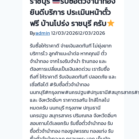
ราชบุรี
รับซื้อตั๋วจำนำทอง
ปทุมธานี
ทอง
ยินดีบริการ ประเมินหน้าตั๋ว
ครับ
ประเมิน
หน้า
ฟรี บ้านโปร่ง ราชบุรี ครับ
ตั๋ว
By
admin
12/03/2026
12/03/2026
ฟรี
จ่าย
รับซื้อให้ราคาดี จ่ายเงินสดทันที ไม่ยุ่งยาก
สด
บริการไว ลูกค้าแนะนำต่อ หากคุณมี ตั๋ว
ทันที
จำนำทอง จากโรงรับจำนำ ร้านทอง และ
ไม่
ต้องการเปลี่ยนเป็นเงินสดด่วน เรารับซื้อ
ต้อง
ถึงที่ ให้ราคาดี รับเงินสดทันที ปลอดภัย และ
รอ
เชื่อถือได้ #รับซื้อตั๋วจำนำทอง
จบไว
นนทบุรี#กรุงเทพ#นครปฐม#ปทุมธานี#สมุทรสาคร#รา
และ จังหวัดอิ่นๆ ราคาตรงกัน ใกล้ไกลไป
ผล
หมดครับ นนทบุรี กรุงเทพ ปทุมธานี
งาน
นครปฐม สมุทรสาคร ปริมณฑล จังหวัดอิ่นๆ
วัน
สอบถามได้เลยครับ รับซื้อตั๋วจำนำทอง รับ
นี
ซื้อตั๋วจำนำทอง ทองรูปพรรณ ทองแท่ง รับ
ซื้อตั๋วจำนำทองเค กรอบพระ นาค เข็มขัด