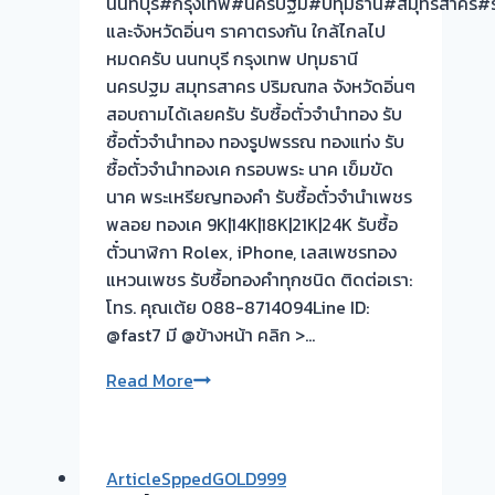
นนทบุรี#กรุงเทพ#นครปฐม#ปทุมธานี#สมุทรสาคร#ร
หน้า
และจังหวัดอิ่นๆ ราคาตรงกัน ใกล้ไกลไป
งาน
หมดครับ นนทบุรี กรุงเทพ ปทุมธานี
นครปฐม สมุทรสาคร ปริมณฑล จังหวัดอิ่นๆ
รับ
สอบถามได้เลยครับ รับซื้อตั๋วจำนำทอง รับ
ซื้อ
ซื้อตั๋วจำนำทอง ทองรูปพรรณ ทองแท่ง รับ
ตั๋ว
ซื้อตั๋วจำนำทองเค กรอบพระ นาค เข็มขัด
จำนำ
นาค พระเหรียญทองคำ รับซื้อตั๋วจำนำเพชร
ทอง
พลอย ทองเค 9K|14K|18K|21K|24K รับซื้อ
รับ
ตั๋วนาฬิกา Rolex, iPhone, เลสเพชรทอง
ซื้อ
แหวนเพชร รับซื้อทองคำทุกชนิด ติดต่อเรา:
ทอง
โทร. คุณเต้ย 088-8714094Line ID:
|
@fast7 มี @ข้างหน้า คลิก >…
ขอบคุณ
รับ
Read More
ลูกค้า
ซื้อ
ซอย
ตั๋ว
เรวดี
จำนำ
เมือง
ArticleSppedGOLD999
ทอง
นนทบุรี