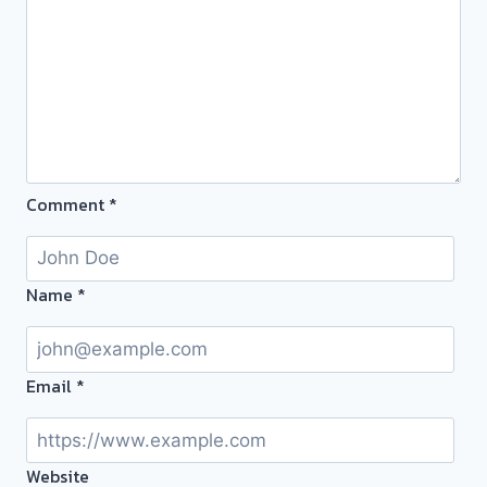
โรง
หน้า
จำนำ
ตั๋ว
ร้าน
ฟรี
ทอง
บาง
ประเมิน
กระ
หน้า
สอ
ตั๋ว
นนทบุรี
Comment
*
ฟรี
ครับ
จ่าย
สด
ทันที
Name
*
ไม่
ต้อง
รอ
Email
*
จบไว
ผล
Website
งาน