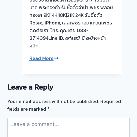
รับ
นาค พระทองคำ รับซื้อตั๋วจำนำเพชร พลอย
ซื้อ
ทองเค 9K|14K|18K|21K|24K รับซื้อตั๋ว
ตั๋ว
Rolex, iPhone, เลสเพชรทอง แหวนเพชร
จำนำ
ติดต่อเรา: โทร. คุณเต้ย 088-
ทอง
8714094Line ID: @fast7 มี @ข้างหน้า
บาง
คลิก…
กระ
รับ
Read More
สอ
ซื้อ
นนทบุรี
ตั๋ว
จำนำ
รับ
Leave a Reply
ทอง
ซื้อ
ยินดี
ตั๋ว
Your email address will not be published.
Required
บริการ
จำนำ
fields are marked
*
ทอง
รับ
ยินดี
ไถ่ถอน
บริการ
ถึง
ประเมิน