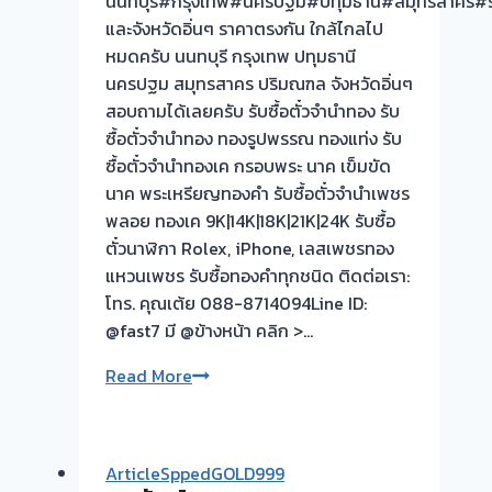
นนทบุรี#กรุงเทพ#นครปฐม#ปทุมธานี#สมุทรสาคร#ร
และจังหวัดอิ่นๆ ราคาตรงกัน ใกล้ไกลไป
หมดครับ นนทบุรี กรุงเทพ ปทุมธานี
นครปฐม สมุทรสาคร ปริมณฑล จังหวัดอิ่นๆ
สอบถามได้เลยครับ รับซื้อตั๋วจำนำทอง รับ
ซื้อตั๋วจำนำทอง ทองรูปพรรณ ทองแท่ง รับ
ซื้อตั๋วจำนำทองเค กรอบพระ นาค เข็มขัด
นาค พระเหรียญทองคำ รับซื้อตั๋วจำนำเพชร
พลอย ทองเค 9K|14K|18K|21K|24K รับซื้อ
ตั๋วนาฬิกา Rolex, iPhone, เลสเพชรทอง
แหวนเพชร รับซื้อทองคำทุกชนิด ติดต่อเรา:
โทร. คุณเต้ย 088-8714094Line ID:
@fast7 มี @ข้างหน้า คลิก >…
รับ
Read More
ซื้อ
ตั๋ว
จำนำ
ArticleSppedGOLD999
ทอง