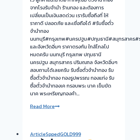
จากโรงรับจำนำ ร้านทอง และต้องการ
เปลี่ยนเป็นเงินสดด่วน เรารับซื้อถึงที่ ให้
ราคาดี ปลอดภัย และเชื่อถือได้ #รับซื้อตั๋ว
จำนำทอง
นนทบุรี#กรุงเทพ#นครปฐม#ปทุมธานี#สมุทรสาคร#ร
และจังหวัดอิ่นๆ ราคาตรงกัน ใกล้ไกลไป
หมดครับ นนทบุรี กรุงเทพ ปทุมธานี
นครปฐม สมุทรสาคร ปริมณฑล จังหวัดอิ่นๆ
สอบถามได้เลยครับ รับซื้อตั๋วจำนำทอง รับ
ซื้อตั๋วจำนำทอง ทองรูปพรรณ ทองแท่ง รับ
ซื้อตั๋วจำนำทองเค กรอบพระ นาค เข็มขัด
นาค พระเหรียญทองคำ…
วัน
Read More
นี้
ให้
บริการ
ArticleSppedGOLD999
FC