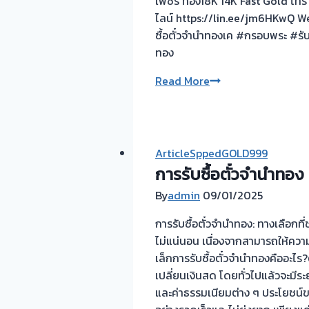
เพชร ทอง18K 14K Fast Gold โทร ค
ที่
ไลน์ https://lin.ee/jm6HKwQ W
คุณ
ซื้อตั๋วจำนำทองเค #กรอบพระ #ร
อาจ
ทอง
ไม่
เคย
ขอบคุณ
Read More
รู้
ลูกค้า
สู่
ห้วยขวาง
ทางออก
พระราม2
การ
ที่
ArticleSppedGOLD999
เงิน
เรียก
การรับซื้อตั๋วจำนำทอง
ที่
ใช้
คุ้ม
By
admin
09/01/2025
บริการ
ค่า
ครับ
การรับซื้อตั๋วจำนำทอง: ทางเลือกที
รับ
ไม่แน่นอน เนื่องจากสามารถให้คว
ซื้อ
เล็กการรับซื้อตั๋วจำนำทองคืออะ
ตั๋ว
เปลี่ยนเงินสด โดยทั่วไปแล้วจะมีร
จำนำ
และค่าธรรมเนียมต่าง ๆ ประโยชน์ข
กรุงเทพ