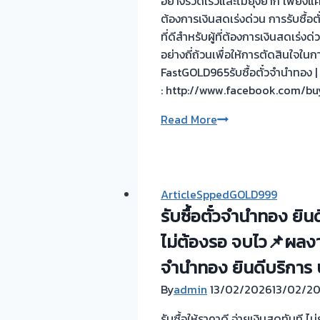
อย่างรวดเร็วและไม่ยุ่งยาก เพียงแค
นนทบุรี #รับ
ต้องการเงินสดเร่งด่วน การรับซื้
ซื้อ
ที่ดีสำหรับผู้ที่ต้องการเงินสดเร
ตั๋ว
อย่างถี่ถ้วนเพื่อให้การตัดสินใจ
จำนำ
FastGOLD965รับซื้อตั๋วจำนำทอง | 
: http://www.facebook.com/bu
การ
Read More
รับ
ซื้อ
ตั๋ว
จำนำ
ArticleSppedGOLD999
ทอง
รับซื้อตั๋วจำนำทอง ยิ
:
ไม่ต้องรอ จบไว📌ผลงานว
ทาง
เลือก
จำนำทอง ยินดีบริการ ป
ที่
By
admin
13/02/2026
13/02/2
ช่วย
เสริม
รับซื้อให้ราคาดี จ่ายเงินสดทันที 