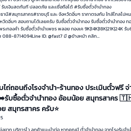
ดี รับเงินสดทันที ปลอดภัย และเชื่อถือได้ #รับซื้อตั๋วจำนำทอง
ี#สมุทรสาคร#ราชบุรี และ จังหวัดอิ่นๆ ราคาตรงกัน ใกล้ไกลไปหมด
ดอิ่นๆ สอบถามได้เลยครับ รับซื้อตั๋วจำนำทอง รับซื้อตั๋วจำนำทอง ทอ
ระทองคำ รับซื้อตั๋วจำนำเพชร พลอย ทองเค 9K|14K|18K|21K|24K รับซ
้ย 088-8714094Line ID: @fast7 มี @ข้างหน้า คลิก…
รับไถ่ถอนถึงโรงจำนำ-ร้านทอง ประเมินตั๋วฟรี จ
️รับซื้อตั่วจำนำทอง อ้อมน้อย สมุทรสาคร 🇹
น้อย สมุทรสาคร ครับ⭐
25
ไม่ยุ่งยาก บริการไว ลูกค้าแนะนำต่อ หากคุณมี ตั๋วจำนำทอง จากโรงรับจ