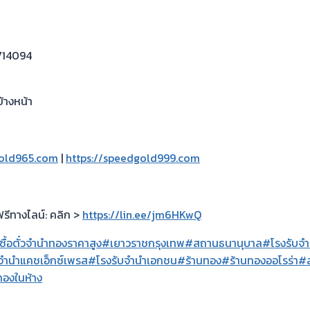
714094
้างหน้า
gold965.com
|
https://speedgold999.com
ฟรีทางไลน์: คลิก >
https://lin.ee/jm6HKwQ
ซื้อตั๋วจำนำทองราคาสูง
#เยาวราชกรุงเทพ
#สถานธนานุบาล
#โรงรับจำนำ
จำนำแคชเอ็กซ์เพรส
#โรงรับจำนำเอกชน
#ร้านทอง
#ร้านทองออโรร่า
#ส
ทองในห้าง