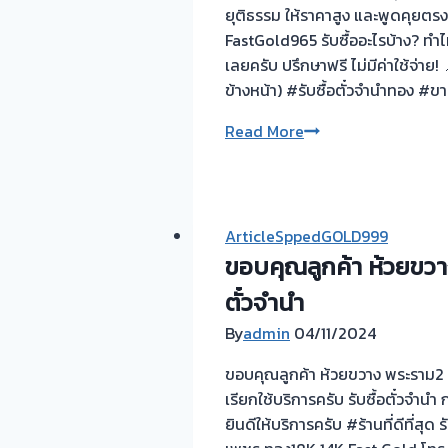
ยุติธรรม ให้ราคาสูง และพูดคุยตรง
FastGold965 รับซื้ออะไรบ้าง? ทำ
เลยครับ ปรึกษาฟรี ไม่มีค่าใช้จ่า
ข้างหน้า) #รับซื้อตั๋วจำนำทอง #ข
💡
Read More
เปลี่ยน
ตั๋ว
จำนำ
ทอง
ArticleSppedGOLD999
ให้
ขอบคุณลูกค้า ห้วยขวาง 
เป็น
ตั๋วจำนำ
เงินสด!
ความ
By
admin
04/11/2024
รู้
ขอบคุณลูกค้า ห้วยขวาง พระราม2 ที่
เรื่อง
เรียกใช้บริการครับ รับซื้อตั๋วจำน
ตั๋ว
ยินดีให้บริการครับ #ร้านที่ดีที่ส
จำนำ