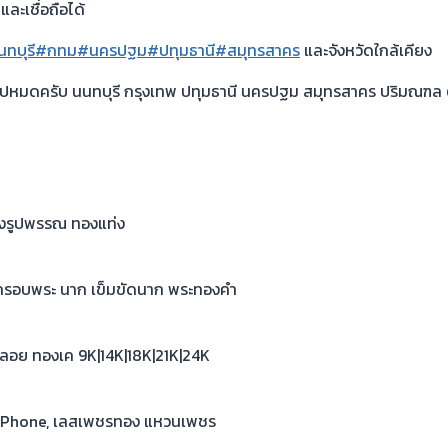
ละเชื่อถือได้
นทบุรี
#กทม
#นครปฐม
#ปทุมธานี
#สมุทรสาคร
และจังหวัดใกล้เคียง
ไปหมดครับ นนทบุรี กรุงเทพ ปทุมธานี นครปฐม สมุทรสาคร ปริมณฑล 
ทองรูปพรรณ ทองแท่ง
ค กรอบพระ นาก เข็มขัดนาก พระทองคำ
 พลอย ทองเค 9K|14K|18K|21K|24K
x, iPhone, เลสเพชรทอง แหวนเพชร