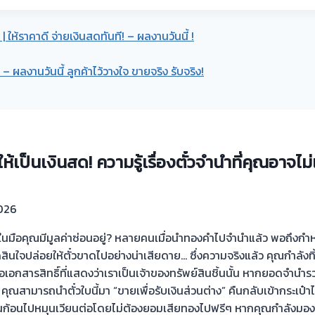
| ให้ราคาดี จ่ายเงินสดทันที! – ผลงานวันนี้ !
 – ผลงานวันนี้ ลูกค้าไว้วางใจ ขายจริง รับจริง!
้เป็นเงินสด! ความรู้เรื่องตั๋วจำนำที่คุณอาจไม่
026
” ในมือคุณมีมูลค่าซ่อนอยู่? หลายคนเมื่อนำทองคำไปจำนำแล้ว พอถึงก
ินใจปล่อยให้ตั๋วขาดไปอย่างน่าเสียดาย… ซึ่งความจริงแล้ว คุณกำลังทิ้
อเอกสารสิทธิ์ที่แสดงว่าเราเป็นเจ้าของทรัพย์สินชิ้นนั้น หากยอดจำนำรว
ณสามารถนำตั๋วใบนี้มา “ขายเพื่อรับเงินส่วนต่าง” คืนกลับเข้ากระเป๋าไ
ินก้อนไปหมุนเวียนต่อโดยไม่ต้องยอมเสียทองไปฟรีๆ หากคุณกำลังมองหา