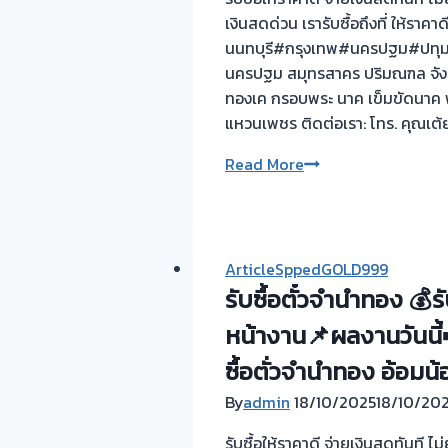
สภาพ
เงินสดด่วน เรารับซื้อถึงที่ ให้ราคา
คล่อง
นนทบุรี#กรุงเทพ#นครปฐม#ปทุมธาน
ทางการ
นครปฐม สมุทรสาคร ปริมณฑล จังหวั
เงิน
ทองเค กรอบพระ นาค เข็มขัดนาค พ
แหวนเพชร ติดต่อเรา: โทร. คุณเต
รับ
Read More
ซื้อ
ตั๋ว
จำนำ
ทอง
ArticleSppedGOLD999
ยินดี
รับซื้อตั๋วจำนำทอง 💰
บริการ
หน้างาน📌ผลงานวันนี้➡
💰
รับ
ซื้อตั่วจำนำทอง อ้อม
ไถ่ถอน
By
admin
18/10/2025
18/10/20
ถึง
โรง
รับซื้อให้ราคาดี จ่ายเงินสดทันที 