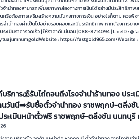
่นำทองคำมาให้ประเมินมูลค่า จากนั้นก็สามารถรับเงินสดได้ทันที2. เพิ่ม
อตั๋วจำนำทองสามารถเพิ่มสภาพคล่องทางการเงินได้อย่างมีประสิทธิภาพสร
่งด่วนหรือต้องการเสริมสร้างความมั่นคงทางการเงิน อย่างไรก็ตาม ควรพิ
ในการจำนำทองคำเป็นไปอย่างรอบคอบและมีประสิทธิภาพ หากต้องการขายตั
ประเมินราคารวดเร็ว | ให้ราคาดีแน่นอน |088-8714094 | LineID : @fa
ytuajumnumgoldWebsite : https://fastgold965.com/Website :
นดีบริการ💰รับไถ่ถอนถึงโรงจำนำร้านทอง ประเมิ
ันนี➡️รับซื้อตั๋วจำนำทอง ราชพฤกษ์-ตลิ่งชัน น
ระเมินหน้าตั๋วฟรี ราชพฤกษ์-ตลิ่งชัน นนทบุรี
026
ไม่ยุ่งยาก บริการไว ลูกค้าแนะนำต่อ หากคุณมี ตั๋วจำนำทอง จากโรงรับจ