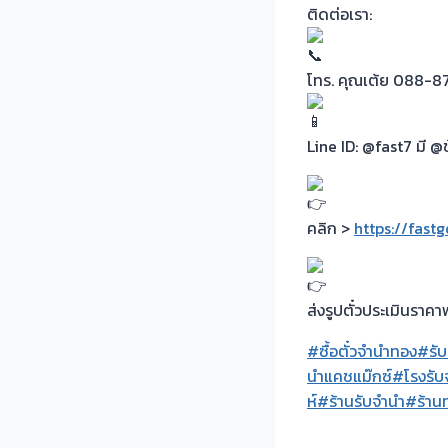
ติดต่อเรา:
โทร. คุณเต้ย 088-8
Line ID: @fast7 มี @ข
คลิก >
https://fast
ส่งรูปตั๋วประเมินราคา
#ซื้อตั๋วจำนำทอง
#รับ
นำแคชแม๊กซ์
#โรงรับ
ห์
#ร้านรับจำนำ
#ร้าน