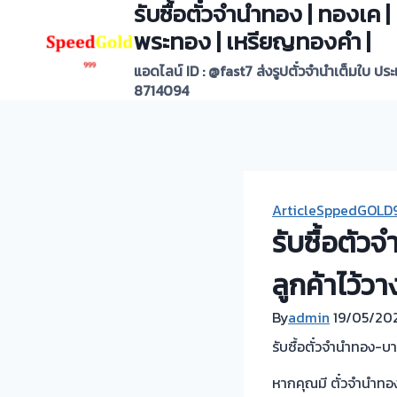
รับซื้อตั๋วจำนำทอง | ทองเค
Skip
to
พระทอง | เหรียญทองคำ |
content
แอดไลน์ ID : @fast7 ส่งรูปตั๋วจำนำเต็มใบ ปร
8714094
ArticleSppedGOLD
รับซื้อตัว
ลูกค้าไว้วา
By
admin
19/05/20
รับซื้อตั๋วจำนำทอง-
หากคุณมี ตั๋วจำนำทอง