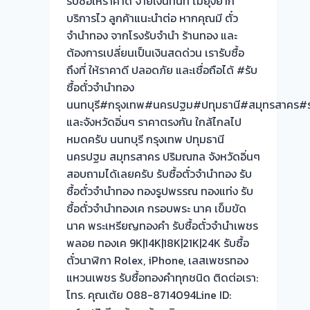
รับซื้อให้ราคาดี จ่ายเงินทันที ไม่ยุ่งยาก
บริการไว ลูกค้าแนะนำต่อ หากคุณมี ตั๋ว
จำนำทอง จากโรงรับจำนำ ร้านทอง และ
ต้องการเปลี่ยนเป็นเงินสดด่วน เรารับซื้อ
ถึงที่ ให้ราคาดี ปลอดภัย และเชื่อถือได้ #รับ
ซื้อตั๋วจำนำทอง
นนทบุรี#กรุงเทพ#นครปฐม#ปทุมธานี#สมุทรสาคร#ร
และจังหวัดอิ่นๆ ราคาตรงกัน ใกล้ไกลไป
หมดครับ นนทบุรี กรุงเทพ ปทุมธานี
นครปฐม สมุทรสาคร ปริมณฑล จังหวัดอิ่นๆ
สอบถามได้เลยครับ รับซื้อตั๋วจำนำทอง รับ
ซื้อตั๋วจำนำทอง ทองรูปพรรณ ทองแท่ง รับ
ซื้อตั๋วจำนำทองเค กรอบพระ นาค เข็มขัด
นาค พระเหรียญทองคำ รับซื้อตั๋วจำนำเพชร
พลอย ทองเค 9K|14K|18K|21K|24K รับซื้อ
ตั๋วนาฬิกา Rolex, iPhone, เลสเพชรทอง
แหวนเพชร รับซื้อทองคำทุกชนิด ติดต่อเรา:
โทร. คุณเต้ย 088-8714094Line ID: