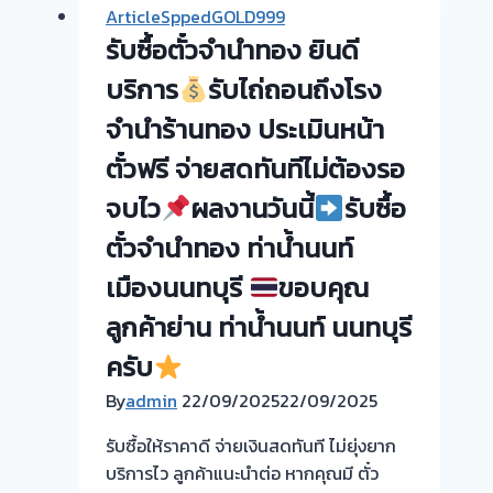
จำนำ
ArticleSppedGOLD999
ทอง
รับซื้อตั๋วจำนำทอง ยินดี
รับ
บริการ
รับไถ่ถอนถึงโรง
ไถ่ถอน
จำนำร้านทอง ประเมินหน้า
ถึง
ตั๋วฟรี จ่ายสดทันทีไม่ต้องรอ
โรง
จำนำ-
จบไว
ผลงานวันนี้
รับซื้อ
ร้าน
ตั๋วจำนำทอง ท่าน้ำนนท์
ทอง
ประเมิน
เมืองนนทบุรี
ขอบคุณ
ตั๋ว
ลูกค้าย่าน ท่าน้ำนนท์ นนทบุรี
ฟรี
จ่าย
ครับ
เงิน
By
admin
22/09/2025
22/09/2025
ทันที
ไม่
รับซื้อให้ราคาดี จ่ายเงินสดทันที ไม่ยุ่งยาก
ต้อง
บริการไว ลูกค้าแนะนำต่อ หากคุณมี ตั๋ว