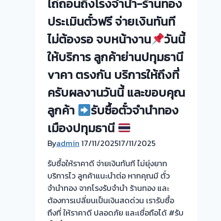
พลอย
ไถ่ถอนถึงโรงจำนำ-ร้านทอง
ท่า
นนทบุรี
ประเมินตั๋วฟรี จ่ายเงินทันที
อิฐ-
กรุงเทพ
ไทร
ไม่ต้องรอ จบหน้างาน
วันนี้
ปริมณฑล
ม้า
ครับ
ให้บริการ ลูกค้าย่านปทุมธานี
นนทบุรี
vาคา ตรงกัน บริการให้ถึงที่
ครับผลงานวันนี้ และขอบคุณ
ลูกค้า
รับซื้อตั๋วจำนำทอง
เมืองปทุมธานี
By
admin
17/11/2025
17/11/2025
รับซื้อให้ราคาดี จ่ายเงินทันที ไม่ยุ่งยาก
บริการไว ลูกค้าแนะนำต่อ หากคุณมี ตั๋ว
จำนำทอง จากโรงรับจำนำ ร้านทอง และ
ต้องการเปลี่ยนเป็นเงินสดด่วน เรารับซื้อ
ถึงที่ ให้ราคาดี ปลอดภัย และเชื่อถือได้ #รับ