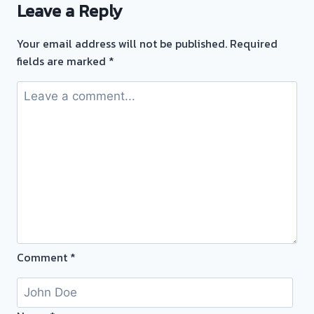
ตั่ว
Leave a Reply
ทอง
จำนำ
รับ
ทอง
Your email address will not be published.
Required
ไถ่ถอน
บ้าน
fields are marked
*
ถึง
บัว
โรง
ทอง
จำนำ-
นนทบุรี
ร้าน
ทอง
ประเมิน
ตั๋ว
ฟรี
จ่าย
สด
ทันที
Comment
*
ไม่
ต้อง
รอ
จบ