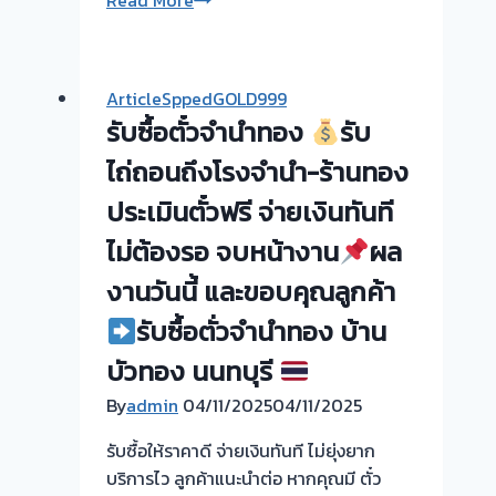
Read More
ครับ
ซื้อ
ผล
ตั๋ว
งาน
จำนำ
วัน
ArticleSppedGOLD999
ทอง
นี้
รับซื้อตั๋วจำนำทอง
รับ
ยินดี
และ
บริการ
ไถ่ถอนถึงโรงจำนำ-ร้านทอง
ขอบคุณ
ลูกค้า
ประเมินตั๋วฟรี จ่ายเงินทันที
รับ
ไม่ต้องรอ จบหน้างาน
ผล
ไถ่ถอน
รับ
ถึง
ซื้อ
งานวันนี้ และขอบคุณลูกค้า
โรง
ตั๋ว
รับซื้อตั่วจำนำทอง บ้าน
จำนำ
จำนำ
ร้าน
ทอง
บัวทอง นนทบุรี
ทอง
เมือง
By
admin
04/11/2025
04/11/2025
ประเมิน
ปทุมธานี
หน้า
รับซื้อให้ราคาดี จ่ายเงินทันที ไม่ยุ่งยาก
ตั๋ว
บริการไว ลูกค้าแนะนำต่อ หากคุณมี ตั๋ว