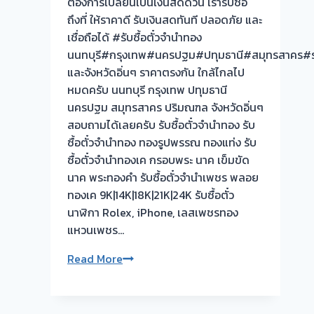
ต้องการเปลี่ยนเป็นเงินสดด่วน เรารับซื้อ
ทันที
ถึงที่ ให้ราคาดี รับเงินสดทันที ปลอดภัย และ
ไม่
เชื่อถือได้ #รับซื้อตั๋วจำนำทอง
ต้อง
นนทบุรี#กรุงเทพ#นครปฐม#ปทุมธานี#สมุทรสาคร#ร
รอ
และจังหวัดอิ่นๆ ราคาตรงกัน ใกล้ไกลไป
จบ
หมดครับ นนทบุรี กรุงเทพ ปทุมธานี
หน้า
นครปฐม สมุทรสาคร ปริมณฑล จังหวัดอิ่นๆ
งาน
สอบถามได้เลยครับ รับซื้อตั๋วจำนำทอง รับ
ซื้อตั๋วจำนำทอง ทองรูปพรรณ ทองแท่ง รับ
ผล
ซื้อตั๋วจำนำทองเค กรอบพระ นาค เข็มขัด
งาน
นาค พระทองคำ รับซื้อตั๋วจำนำเพชร พลอย
วัน
ทองเค 9K|14K|18K|21K|24K รับซื้อตั๋ว
นี้
นาฬิกา Rolex, iPhone, เลสเพชรทอง
และ
แหวนเพชร…
ขอบคุณ
ลูกค้า
รับ
Read More
ซื้อ
รับ
ตั๋ว
ซื้อ
จำนำ