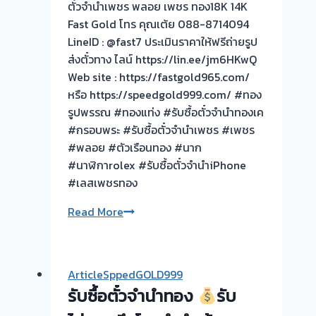
ตั๋วจำนำเพชร พลอย เพชร ทอง18K 14K
เงิน
Fast Gold โทร คุณเต้ย 088-8714094
ทันที
LineID : @fast7 ประเมินราคาให้ฟรีถ่ายรูป
ไม่
ส่งตั๋วทาง ไลน์ https://lin.ee/jm6HKwQ
ต้อง
Web site : https://fastgold965.com/
รอ
หรือ https://speedgold999.com/ #ทอง
จบ
รูปพรรณ #ทองแท่ง #รับซื้อตั๋วจำนำทองเค
หน้า
#กรอบพระ #รับซื้อตั๋วจำนำเพชร #เพชร
งาน
#พลอย #ตัวเรือนทอง #นาก
#นาฬิกาrolex #รับซื้อตั๋วจำนำiPhone
รับ
#เลสเพชรทอง
ซื้อ
ตั๋ว
รับ
Read More
จำนำ
ซื้อ
ทอง
ตั๋ว
รับ
จำนำ
ArticleSppedGOLD999
ซื้อ
ทอง
รับซื้อตั๋วจำนำทอง
รับ
ทอง
เพชร
|