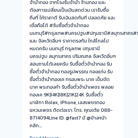
รอ
จำนำทอง จากโรงรับจำนำ ร้านทอง และ
จบ
ต้องการเปลี่ยนเป็นเงินสดด่วน เรารับซื้อ
หน้า
ถึงที่ ให้ราคาดี รับเงินสดทันที ปลอดภัย และ
งาน
เชื่อถือได้ #รับซื้อตั๋วจำนำทอง
นนทบุรี#กรุงเทพ#นครปฐม#ปทุมธานี#สมุทรสาคร#รา
วัน
และ จังหวัดอิ่นๆ ราคาตรงกัน ใกล้ไกลไป
นี้
หมดครับ นนทบุรี กรุงเทพ ปทุมธานี
ให้
นครปฐม สมุทรสาคร ปริมณฑล จังหวัดอิ่นๆ
บริการ
สอบถามได้เลยครับ รับซื้อตั๋วจำนำทอง รับ
ลูกค้า
ซื้อตั๋วจำนำทอง ทองรูปพรรณ ทองแท่ง รับ
ย่าน
ซื้อตั๋วจำนำทองเค กรอบพระ นาค เข็มขัด
ปทุมธานี
นาค พระทองคำ รับซื้อตั๋วจำนำเพชร พลอย
vาคา
ทองเค 9K|14K|18K|21K|24K รับซื้อตั๋ว
ตรง
นาฬิกา Rolex, iPhone, เลสเพชรทอง
กัน
แหวนเพชร ติดต่อเรา: โทร. คุณเต้ย 088-
บริการ
8714094Line ID: @fast7 มี @ข้างหน้า
ให้
คลิก…
ถึงที่
รับ