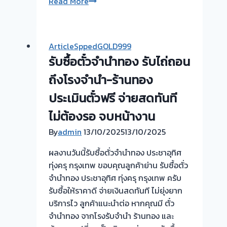
รับ
Read More
ทอง
ซื้อ
ท่าน้ำ
ตั๋ว
นนท์
จำนำ
เมืองนนทบุรี
ArticleSppedGOLD999
ทอง
รับซื้อตั๋วจำนำทอง รับไถ่ถอน
ขอบคุณ
รับ
ถึงโรงจำนำ-ร้านทอง
ลูกค้า
ไถ่ถอน
ย่าน
ประเมินตั๋วฟรี จ่ายสดทันที
ถึง
ท่าน้ำ
ไม่ต้องรอ จบหน้างาน
โรง
นนท์
จำนำ-
นนทบุรี
By
admin
13/10/2025
13/10/2025
ร้าน
ครับ
ผลงานวันนี้รับซื้อตั่วจำนำทอง ประชาอุทิศ
ทอง
ทุ่งครุ กรุงเทพ ขอบคุณลูกค้าย่าน รับซื้อตั่ว
ประเมิน
จำนำทอง ประชาอุทิศ ทุ่งครุ กรุงเทพ ครับ
ตั๋ว
รับซื้อให้ราคาดี จ่ายเงินสดทันที ไม่ยุ่งยาก
ฟรี
บริการไว ลูกค้าแนะนำต่อ หากคุณมี ตั๋ว
จ่าย
จำนำทอง จากโรงรับจำนำ ร้านทอง และ
เงิน