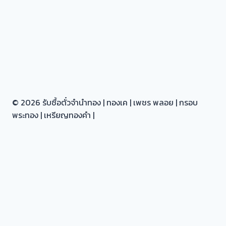
© 2026 รับซื้อตั๋วจำนำทอง | ทองเค | เพชร พลอย | กรอบ
พระทอง | เหรียญทองคำ |
หน้าหลัก |
เกี่ยวกับ |
Toggle
รับซื้อตั๋วจำนำทอง ทุก อำเภอ ใน นนทบุรี
child
รับซื้อตั๋วจำนำทอง ทุกเขต ใน กรุงเทพ
menu
เรื่องราวของเรา |