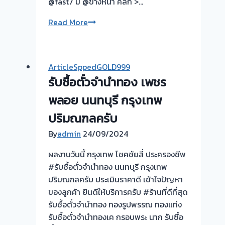
@fast7 มี @ข้างหน้า คลิก >…
รับ
Read More
ซื้อ
ตั๋ว
จำนำ
ArticleSppedGOLD999
ทอง
รับซื้อตั๋วจำนำทอง เพชร
รับ
พลอย นนทบุรี กรุงเทพ
ไถ่ถอน
ปริมณฑลครับ
ถึง
By
admin
24/09/2024
โรง
จำนำ-
ผลงานวันนี้ กรุงเทพ โชคชัยสี่ ประครองชีพ
ร้าน
#รับซื้อตั๋วจำนำทอง นนทบุรี กรุงเทพ
ทอง
ปริมณฑลครับ ประเมินราคาดี เข้าใจปัญหา
ประเมิน
ของลูกค้า ยินดีให้บริการครับ #ร้านที่ดีที่สุด
ตั๋ว
รับซื้อตั๋วจำนำทอง ทองรูปพรรณ ทองแท่ง
ฟรี
รับซื้อตั๋วจำนำทองเค กรอบพระ นาก รับซื้อ
จ่าย