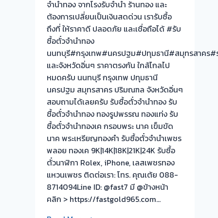
ฟรี
จำนำทอง จากโรงรับจำนำ ร้านทอง และ
จ่าย
ต้องการเปลี่ยนเป็นเงินสดด่วน เรารับซื้อ
สด
ถึงที่ ให้ราคาดี ปลอดภัย และเชื่อถือได้ #รับ
ทันที
ซื้อตั๋วจำนำทอง
ไม่
นนทบุรี#กรุงเทพ#นครปฐม#ปทุมธานี#สมุทรสาคร#ร
ต้อง
และจังหวัดอิ่นๆ ราคาตรงกัน ใกล้ไกลไป
รอ
หมดครับ นนทบุรี กรุงเทพ ปทุมธานี
จบไว
นครปฐม สมุทรสาคร ปริมณฑล จังหวัดอิ่นๆ
สอบถามได้เลยครับ รับซื้อตั๋วจำนำทอง รับ
ผล
ซื้อตั๋วจำนำทอง ทองรูปพรรณ ทองแท่ง รับ
งาน
ซื้อตั๋วจำนำทองเค กรอบพระ นาค เข็มขัด
วัน
นาค พระเหรียญทองคำ รับซื้อตั๋วจำนำเพชร
นี้
พลอย ทองเค 9K|14K|18K|21K|24K รับซื้อ
ตั๋วนาฬิกา Rolex, iPhone, เลสเพชรทอง
รับ
แหวนเพชร ติดต่อเรา: โทร. คุณเต้ย 088-
ซื้อ
8714094Line ID: @fast7 มี @ข้างหน้า
ตั๋ว
คลิก > https://fastgold965.com…
จำนำ