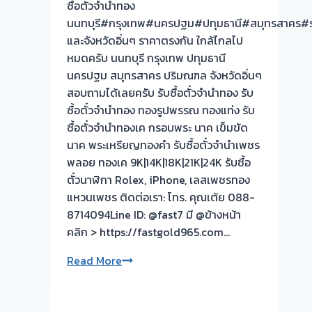
ซื้อตั๋วจำนำทอง
นนทบุรี#กรุงเทพ#นครปฐม#ปทุมธานี#สมุทรสาคร#ร
และจังหวัดอิ่นๆ ราคาตรงกัน ใกล้ไกลไป
หมดครับ นนทบุรี กรุงเทพ ปทุมธานี
นครปฐม สมุทรสาคร ปริมณฑล จังหวัดอิ่นๆ
สอบถามได้เลยครับ รับซื้อตั๋วจำนำทอง รับ
ซื้อตั๋วจำนำทอง ทองรูปพรรณ ทองแท่ง รับ
ซื้อตั๋วจำนำทองเค กรอบพระ นาค เข็มขัด
นาค พระเหรียญทองคำ รับซื้อตั๋วจำนำเพชร
พลอย ทองเค 9K|14K|18K|21K|24K รับซื้อ
ตั๋วนาฬิกา Rolex, iPhone, เลสเพชรทอง
แหวนเพชร ติดต่อเรา: โทร. คุณเต้ย 088-
8714094Line ID: @fast7 มี @ข้างหน้า
คลิก > https://fastgold965.com…
รับ
Read More
ซื้อ
ตั๋ว