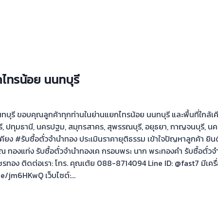
กไทรน้อย นนทบุรี
บุรี ขอบคุณลูกค้าทุกท่านในย่านแยกไทรน้อย นนทบุรี และพื้นที่ใกล้เคียง
ุรี, ปทุมธานี, นครปฐม, สมุทรสาคร, สุพรรณบุรี, อยุธยา, กาญจนบุรี,
้เคียง #รับซื้อตั๋วจำนำทอง ประเมินราคายุติธรรม เข้าใจปัญหาลูกค้า ยิ
รรณ ทองแท่ง รับซื้อตั๋วจำนำทองเค กรอบพระ นาก พระทองคำ รับซื้อตั๋
รทอง ติดต่อเรา: โทร. คุณเต้ย 088-8714094 Line ID: @fast7 มีเครื่อ
.ee/jm6HKwQ เว็บไซต์:…