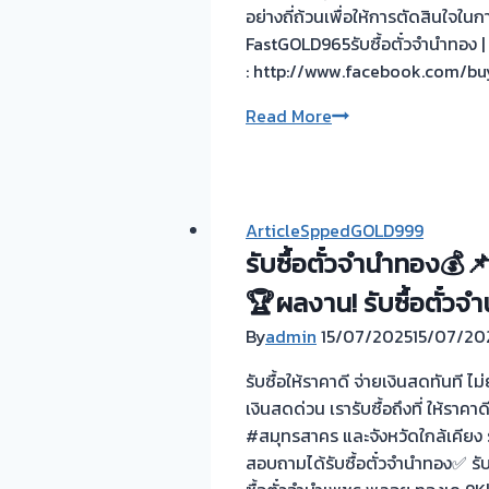
จ่าย
อย่างถี่ถ้วนเพื่อให้การตัดสินใจ
เงิน
FastGOLD965รับซื้อตั๋วจำนำทอง | 
ทันที
: http://www.facebook.com/bu
ไม่
การ
Read More
ต้อง
รับ
รอ
ซื้อ
จบ
ตั๋ว
หน้า
จำนำ
งาน
ArticleSppedGOLD999
ทอง
📌
รับซื้อตั๋วจำนำทอง💰
:
รับ
🏆ผลงาน! รับซื้อตั๋ว
ทาง
ซื้อ
เลือก
ตั๋ว
By
admin
15/07/2025
15/07/20
ที่
จำนำ
รับซื้อให้ราคาดี จ่ายเงินสดทันที 
ช่วย
ทอง
เงินสดด่วน เรารับซื้อถึงที่ ให้รา
เสริม
รับ
#สมุทรสาคร และจังหวัดใกล้เคียง
สภาพ
ซื้อ
สอบถามได้รับซื้อตั๋วจำนำทอง✅ ร
คล่อง
ทอง