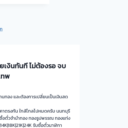
าก
ยเงินทันที ไม่ต้องรอ จบ
งเทพ
 ร้านทอง และต้องการเปลี่ยนเป็นเงินสด
คาตรงกัน ใกล้ไกลไปหมดครับ นนทบุรี
บซื้อตั๋วจำนำทอง ทองรูปพรรณ ทองแท่ง
K|18K|21K|24K รับซื้อตั๋วนาฬิกา