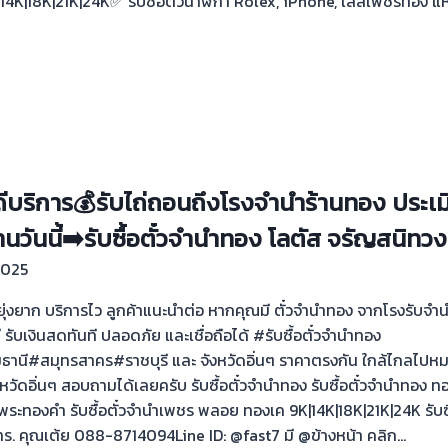
14K|18K|21K|24K✅ รับซื้อตั๋วนาฬิกา Rolex, iPhone, เลสเพชรทอง แห
นดีบริการ💰รับไถ่ถอนถึงโรงจำนำร้านทอง ประเมิ
วันนี้➡️รับซื้อตั๋วจำนำทอง โลตัส จรัญสนิทวง
2025
ไม่ยุ่งยาก บริการไว ลูกค้าแนะนำต่อ หากคุณมี ตั๋วจำนำทอง จากโรงรับจ
ดี รับเงินสดทันที ปลอดภัย และเชื่อถือได้ #รับซื้อตั๋วจำนำทอง
ี#สมุทรสาคร#ราชบุรี และ จังหวัดอิ่นๆ ราคาตรงกัน ใกล้ไกลไปหมด
ดอิ่นๆ สอบถามได้เลยครับ รับซื้อตั๋วจำนำทอง รับซื้อตั๋วจำนำทอง ทอ
ะทองคำ รับซื้อตั๋วจำนำเพชร พลอย ทองเค 9K|14K|18K|21K|24K รับซื
ร. คุณเต้ย 088-8714094Line ID: @fast7 มี @ข้างหน้า คลิก…