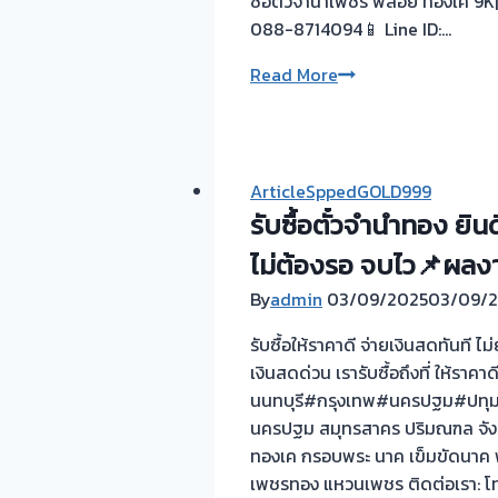
ซื้อตั๋วจำนำเพชร พลอย ทองเค 9K|
ทางการ
|
088-8714094📱 Line ID:…
เงิน
ขอบคุณ
ลูกค้า
รับ
Read More
บางซื่อ
ซื้อ
กรุงเทพ
ตั๋ว
จำนำ
ทอง
ArticleSppedGOLD999
💰
รับซื้อตั๋วจำนำทอง ยิ
📌
ไม่ต้องรอ จบไว📌ผลงาน
ไถ่ถอน
ตั๋ว
By
admin
03/09/2025
03/09/
จำนำ
รับซื้อให้ราคาดี จ่ายเงินสดทันที 
ทอง
เงินสดด่วน เรารับซื้อถึงที่ ให้ราคา
ไม่
นนทบุรี#กรุงเทพ#นครปฐม#ปทุมธาน
ยุ่ง
นครปฐม สมุทรสาคร ปริมณฑล จังหวั
ยาก
ทองเค กรอบพระ นาค เข็มขัดนาค พร
รับ
เพชรทอง แหวนเพชร ติดต่อเรา: โท
เงินสด