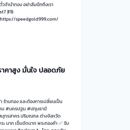
๋วจำนำทอง อย่าลืมนึกถึงเรา
st7 |FB
 https://speedgold999.com/
้ราคาสูง มั่นใจ ปลอดภัย
ำนำ ร้านทอง และต้องการเปลี่ยนเป็น
ี #กทม #นครปฐม #ปทุมธานี
สมุทรสาคร ปริมณฑล ต่างจังหวัด
พระ นาก เข็มขัดนาก พระทองคำ ✅ รับ