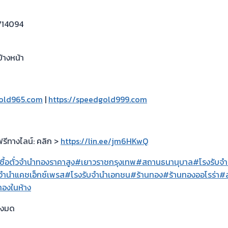
714094
้างหน้า
gold965.com
|
https://speedgold999.com
ฟรีทางไลน์: คลิก >
https://lin.ee/jm6HKwQ
ซื้อตั๋วจำนำทองราคาสูง
#เยาวราชกรุงเทพ
#สถานธนานุบาล
#โรงรับจำนำ
จำนำแคชเอ็กซ์เพรส
#โรงรับจำนำเอกชน
#ร้านทอง
#ร้านทองออโรร่า
#ส
ทองในห้าง
บางมด