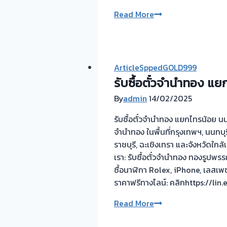
ไว
รับ
Read More
ให้
ซื้อ
ราคา
ตั๋ว
สูง
จำนำ
มั่นใจ
ทอง
ArticleSppedGOLD999
ปลอดภัย
ยินดี
รับซื้อตั๋วจำนำทอง แย
🏆
บริการ
ผล
By
admin
14/02/2025
💰
งาน!
รับ
รับซื้อตั๋วจำนำทอง แยกไทรน้อย นนท
รับ
ไถ่ถอน
จำนำทอง ในพื้นที่กรุงเทพฯ, นนทบ
ซื้อ
ถึง
ราชบุรี, ฉะเชิงเทรา และจังหวัดใกล
ตั๋ว
โรง
เรา: รับซื้อตั๋วจำนำทอง ทองรูปพ
จำนำ
จำนำ
ซื้อนาฬิกา Rolex, iPhone, เลสเพช
ทอง
ร้าน
ราคาฟรีทางไลน์: คลิกhttps://lin
บาง
ทอง
ม่วง-
รับ
Read More
ประเมิน
กัน
ซื้อ
หน้า
ตนา