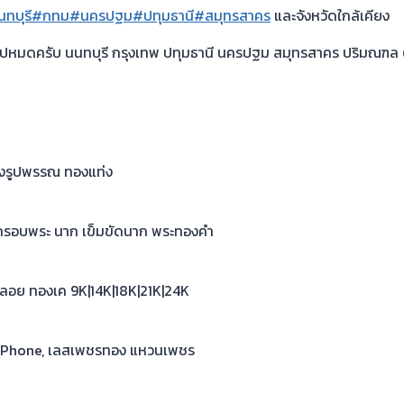
นทบุรี
#กทม
#นครปฐม
#ปทุมธานี
#สมุทรสาคร
และจังหวัดใกล้เคียง
ไปหมดครับ นนทบุรี กรุงเทพ ปทุมธานี นครปฐม สมุทรสาคร ปริมณฑล 
ทองรูปพรรณ ทองแท่ง
ค กรอบพระ นาก เข็มขัดนาก พระทองคำ
 พลอย ทองเค 9K|14K|18K|21K|24K
x, iPhone, เลสเพชรทอง แหวนเพชร