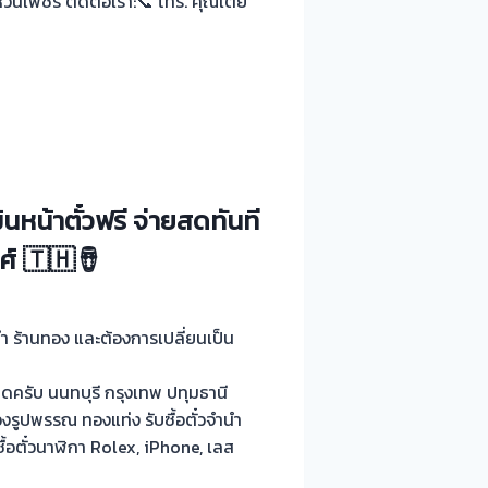
วนเพชร ติดต่อเรา:📞 โทร. คุณเต้ย
นหน้าตั๋วฟรี จ่ายสดทันที
ศ์ 🇹🇭🪘
ำนำ ร้านทอง และต้องการเปลี่ยนเป็น
ครับ นนทบุรี กรุงเทพ ปทุมธานี
งรูปพรรณ ทองแท่ง รับซื้อตั๋วจำนำ
้อตั๋วนาฬิกา Rolex, iPhone, เลส