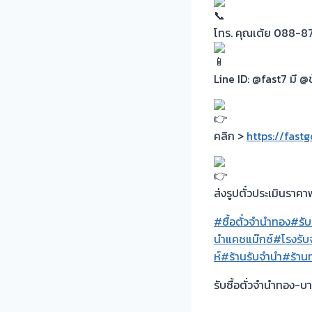
โทร. คุณเต้ย 088-8
Line ID: @fast7 มี @ข
คลิก >
https://fast
ส่งรูปตั๋วประเมินราคา
#ซื้อตั๋วจำนำทอง
#รับ
นำแคชแม๊กซ์
#โรงรับ
ห์
#ร้านรับจำนำ
#ร้าน
รับซื้อตั่วจำนำทอง-