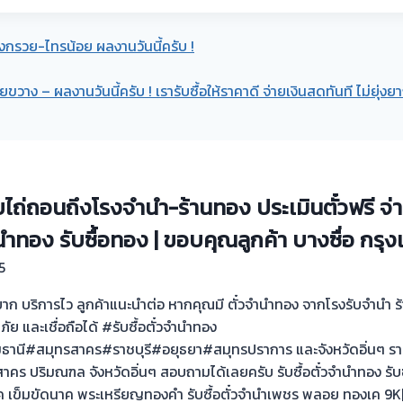
บางกรวย-ไทรน้อย ผลงานวันนี้ครับ !
วยขวาง – ผลงานวันนี้ครับ ! เรารับซื้อให้ราคาดี จ่ายเงินสดทันที ไม่ยุ่งย
บไถ่ถอนถึงโรงจำนำ-ร้านทอง ประเมินตั๋วฟรี จ่า
ำนำทอง รับซื้อทอง | ขอบคุณลูกค้า บางซื่อ กรุ
5
่ยุ่งยาก บริการไว ลูกค้าแนะนำต่อ หากคุณมี ตั๋วจำนำทอง จากโรงรับจำนำ
ดภัย และเชื่อถือได้ #รับซื้อตั๋วจำนำทอง
นี#สมุทรสาคร#ราชบุรี#อยุธยา#สมุทรปราการ และจังหวัดอิ่นๆ รา
คร ปริมณฑล จังหวัดอิ่นๆ สอบถามได้เลยครับ รับซื้อตั๋วจำนำทอง รั
ค เข็มขัดนาค พระเหรียญทองคำ รับซื้อตั๋วจำนำเพชร พลอย ทองเค 9K|14