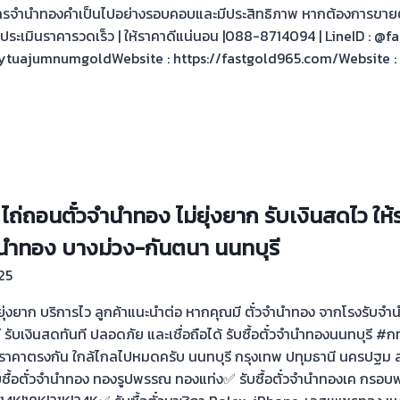
ในการจำนำทองคำเป็นไปอย่างรอบคอบและมีประสิทธิภาพ หากต้องการขายตั
ประเมินราคารวดเร็ว | ให้ราคาดีแน่นอน |088-8714094 | LineID : @fa
ytuajumnumgoldWebsite : https://fastgold965.com/Website :
ไถ่ถอนตั๋วจำนำทอง ไม่ยุ่งยาก รับเงินสดไว ให
จำนำทอง บางม่วง-กันตนา นนทบุรี
25
ไม่ยุ่งยาก บริการไว ลูกค้าแนะนำต่อ หากคุณมี ตั๋วจำนำทอง จากโรงรับจ
คาดี รับเงินสดทันที ปลอดภัย และเชื่อถือได้ รับซื้อตั๋วจำนำทองนนทบุร
 ราคาตรงกัน ใกล้ไกลไปหมดครับ นนทบุรี กรุงเทพ ปทุมธานี นครปฐม 
ับซื้อตั๋วจำนำทอง ทองรูปพรรณ ทองแท่ง✅ รับซื้อตั๋วจำนำทองเค กรอบ