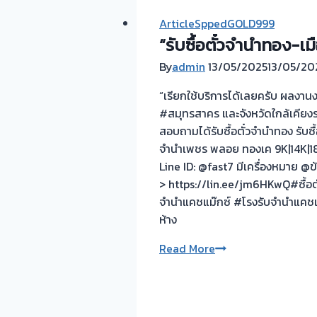
ArticleSppedGOLD999
“รับซื้อตั๋วจำนำทอง-เ
By
admin
13/05/2025
13/05/20
“เรียกใช้บริการได้เลยครับ ผลงาน
#สมุทรสาคร และจังหวัดใกล้เคียง
สอบถามได้รับซื้อตั๋วจำนำทอง รับซ
จำนำเพชร พลอย ทองเค 9K|14K|18
Line ID: @fast7 มีเครื่องหมาย @ข
> https://lin.ee/jm6HKwQ#ซื้อตั
จำนำแคชแม๊กซ์ #โรงรับจำนำแคชเ
ห้าง
“รับ
Read More
ซื้อ
ตั๋ว
จำนำ