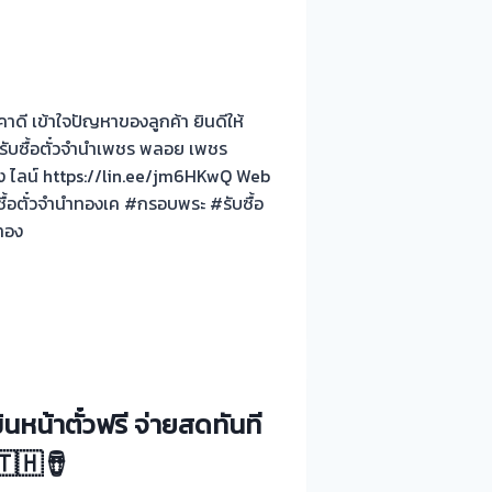
าดี เข้าใจปัญหาของลูกค้า ยินดีให้
ก รับซื้อตั๋วจำนำเพชร พลอย เพชร
ทาง ไลน์ https://lin.ee/jm6HKwQ Web
้อตั๋วจำนำทองเค #กรอบพระ #รับซื้อ
ทอง
นหน้าตั๋วฟรี จ่ายสดทันที
 🇹🇭🪘