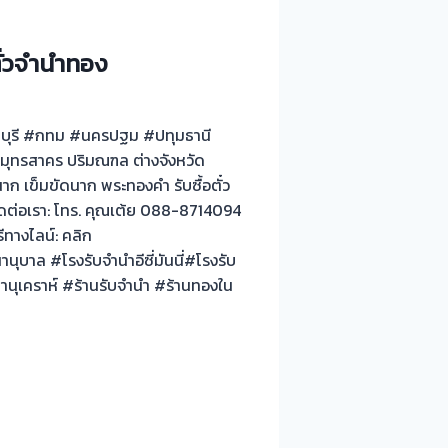
ตั่วจำนำทอง
นนทบุรี #กทม #นครปฐม #ปทุมธานี
มุทรสาคร ปริมณฑล ต่างจังหวัด
าก เข็มขัดนาก พระทองคำ รับซื้อตั๋ว
ดต่อเรา: โทร. คุณเต้ย 088-8714094
ีทางไลน์: คลิก
ุบาล #โรงรับจำนำอีซี่มันนี่#โรงรับ
ุเคราห์ #ร้านรับจำนำ #ร้านทองใน