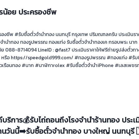
ไทรน้อย ประครองชีพ
รองชีพ #รับซื้อตั๋วจำนำทอง นนทบุรี กรุงเทพ ปริมณฑลครับ ประเมินราค
ื้อตั๋วจำนำทอง ทองรูปพรรณ ทองแท่ง รับซื้อตั๋วจำนำทองเค กรอบพระ นา
้ย 088-8714094 LineID : @fast7 ประเมินราคาให้ฟรีถ่ายรูปส่งตั๋ว
/ หรือ https://speedgold999.com/ #ทองรูปพรรณ #ทองแท่ง #รับซื
เรือนทอง #นาก #นาฬิกาrolex #รับซื้อตั๋วจำนำiPhone #เลสเพชร
นดีบริการ💰รับไถ่ถอนถึงโรงจำนำร้านทอง ประเมิ
วันนี้➡️รับซื้อตั๋วจำนำทอง บางใหญ่ นนทบุรี