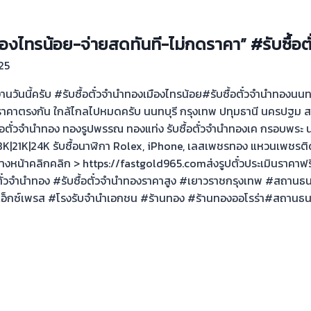
มืองไทรน้อย-จ่ายสดทันที-ไม่กดราคา” #รับซื้อ
25
งานวันนี้ครับ #รับซื้อตั๋วจำนำทองเมืองไทรน้อย#รับซื้อตั๋วจำนำทอง
ราคาตรงกัน ใกล้ไกลไปหมดครับ นนทบุรี กรุงเทพ ปทุมธานี นครปฐม ส
ื้อตั๋วจำนำทอง ทองรูปพรรณ ทองแท่ง รับซื้อตั๋วจำนำทองเค กรอบพระ น
K|21K|24K รับซื้อนาฬิกา Rolex, iPhone, เลสเพชรทอง แหวนเพชรติ
้างหน้าคลิกคลิก > https://fastgold965.comส่งรูปตั๋วประเมินราคาฟร
๋วจำนำทอง #รับซื้อตั๋วจำนำทองราคาสูง #เยาวราชกรุงเทพ #สถานธนาน
อ็กซ์เพรส #โรงรับจำนำเอกชน #ร้านทอง #ร้านทองออโรร่า#สถานธนาน