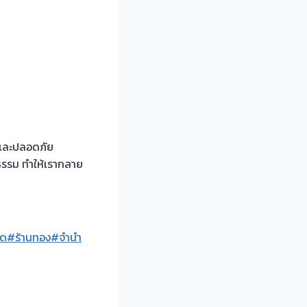
็วและปลอดภัย
ิธรรม ทำให้เรากลาย
สด
#ร้านทอง
#จำนำ