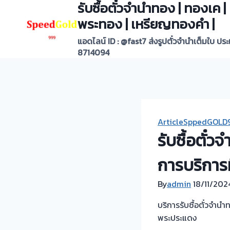
รับซื้อตั๋วจำนำทอง | ทองเค
Skip
to
พระทอง | เหรียญทองคำ |
content
แอดไลน์ ID : @fast7 ส่งรูปตั๋วจำนำเต็มใบ ปร
8714094
ArticleSppedGOLD
รับซื้อตั๋
การบริการท
By
admin
18/11/202
บริการรับซื้อตั๋วจำน
พระประแดง