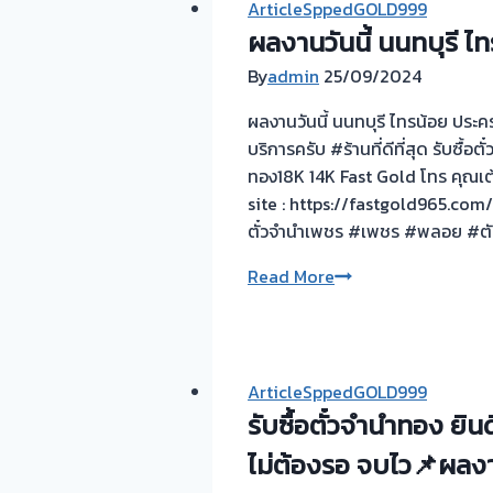
ทอง-
ArticleSppedGOLD999
เมือง
ผลงานวันนี้ นนทบุรี 
ไทรน้อย-
By
admin
25/09/2024
จ่าย
สด
ผลงานวันนี้ นนทบุรี ไทรน้อย ประค
ทันที-
บริการครับ #ร้านที่ดีที่สุด รับซ
ไม่
ทอง18K 14K Fast Gold โทร คุณเต
กด
site : https://fastgold965.com
ราคา”
ตั๋วจำนำเพชร #เพชร #พลอย #ตัว
#รับ
ผล
Read More
ซื้อ
งาน
ตั่ว
วัน
จำนำ
นี้
ทอง
นนทบุรี
ArticleSppedGOLD999
ไทรน้อย
รับซื้อตั๋วจำนำทอง ยิ
ประ
ไม่ต้องรอ จบไว📌ผลงาน
ครอง