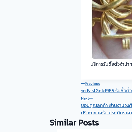
บริการรับซื้อตั๋วจำน
Post
Previous
📣 FastGold965 รับซื้อตั๋
navigation
Next
ขอบคุณลูกค้า ย่านงามวงศ์วา
ปริมณฑลครับ ประเมินราคาด
Similar Posts