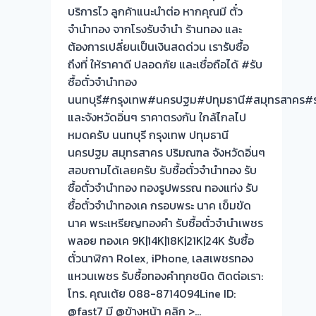
บริการไว ลูกค้าแนะนำต่อ หากคุณมี ตั๋ว
หน้า
จำนำทอง จากโรงรับจำนำ ร้านทอง และ
ตั๋ว
ต้องการเปลี่ยนเป็นเงินสดด่วน เรารับซื้อ
ฟรี
ถึงที่ ให้ราคาดี ปลอดภัย และเชื่อถือได้ #รับ
จ่าย
ซื้อตั๋วจำนำทอง
สด
นนทบุรี#กรุงเทพ#นครปฐม#ปทุมธานี#สมุทรสาคร#ร
ทันที
และจังหวัดอิ่นๆ ราคาตรงกัน ใกล้ไกลไป
ไม่
หมดครับ นนทบุรี กรุงเทพ ปทุมธานี
ต้อง
นครปฐม สมุทรสาคร ปริมณฑล จังหวัดอิ่นๆ
รอ
สอบถามได้เลยครับ รับซื้อตั๋วจำนำทอง รับ
จบไว
ซื้อตั๋วจำนำทอง ทองรูปพรรณ ทองแท่ง รับ
📌
ซื้อตั๋วจำนำทองเค กรอบพระ นาค เข็มขัด
ผล
นาค พระเหรียญทองคำ รับซื้อตั๋วจำนำเพชร
งาน
พลอย ทองเค 9K|14K|18K|21K|24K รับซื้อ
วัน
ตั๋วนาฬิกา Rolex, iPhone, เลสเพชรทอง
นี➡️รับ
แหวนเพชร รับซื้อทองคำทุกชนิด ติดต่อเรา:
ซื้อ
โทร. คุณเต้ย 088-8714094Line ID:
ตั๋ว
@fast7 มี @ข้างหน้า คลิก >…
จำนำ