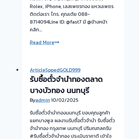
Rolex, iPhone, เลสเพชรทอง แหวนเพชร
ติดต่อเรา: โทร. คุณเต้ย 088-
8714094Line ID: @fast7 มี @ข้างหน้า
คลิก…
รับ
Read More
ซื้อ
ตั๋ว
จำนำ
ArticleSppedGOLD999
ทอง
รับซื้อตั๋วจำนำทองตลาด
ยินดี
บริการ
บางบัวทอง นนทบุรี
💰
By
admin
10/02/2025
รับ
ไถ่ถอน
รับซื้อตั๋วจำนำทองนนทบุรี ขอบคุณลูกค้า
ถึง
แยกบางพูล ผลงานรับซื้อตั๋วจำนำ รับซื้อตั๋ว
โรง
จำนำทอง กรุงเทพ นนทบุรี ปริมณฑลครับ
จำนำ
#รับซื้อตั๋วจำนำทอง ประเมินราคาดี เข้าใจ