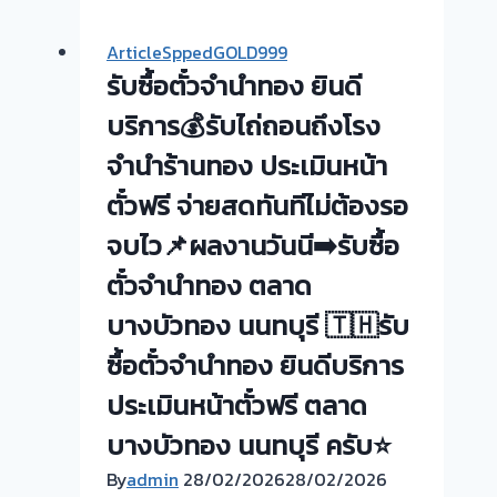
ตั๋ว
ซื้อ
จำนำ
ตั๋ว
ArticleSppedGOLD999
ทอง
จำนำ
รับซื้อตั๋วจำนำทอง ยินดี
ตลาด
ทอง
บางบัวทอง
บริการ💰รับไถ่ถอนถึงโรง
สาย4
นนทบุรี
กระ
จำนำร้านทอง ประเมินหน้า
ทุ่ม
ตั๋วฟรี จ่ายสดทันทีไม่ต้องรอ
ล้ม
นครปฐม
จบไว📌ผลงานวันนี➡️รับซื้อ
🇹🇭
ตั๋วจำนำทอง ตลาด
รับ
บางบัวทอง นนทบุรี 🇹🇭รับ
ซื้อ
ตั๋ว
ซื้อตั๋วจำนำทอง ยินดีบริการ
จำนำ
ประเมินหน้าตั๋วฟรี ตลาด
ทอง
ยินดี
บางบัวทอง นนทบุรี ครับ⭐
บริการ
By
admin
28/02/2026
28/02/2026
ประเมิน