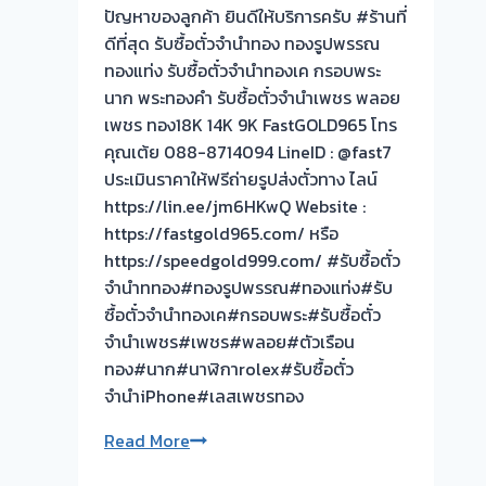
ร้าน
ปัญหาของลูกค้า ยินดีให้บริการครับ #ร้านที่
ทอง
ดีที่สุด รับซื้อตั๋วจำนำทอง ทองรูปพรรณ
ประเมิน
ทองแท่ง รับซื้อตั๋วจำนำทองเค กรอบพระ
หน้า
นาก พระทองคำ รับซื้อตั๋วจำนำเพชร พลอย
ตั๋ว
เพชร ทอง18K 14K 9K FastGOLD965 โทร
ฟรี
คุณเต้ย 088-8714094 LineID : @fast7
จ่าย
ประเมินราคาให้ฟรีถ่ายรูปส่งตั๋วทาง ไลน์
สด
https://lin.ee/jm6HKwQ Website :
ทันที
https://fastgold965.com/ หรือ
ไม่
https://speedgold999.com/ #รับซื้อตั๋ว
ต้อง
จำนำททอง#ทองรูปพรรณ#ทองแท่ง#รับ
รอ
ซื้อตั๋วจำนำทองเค#กรอบพระ#รับซื้อตั๋ว
จบไว
จำนำเพชร#เพชร#พลอย#ตัวเรือน
📌
ทอง#นาก#นาฬิกาrolex#รับซื้อตั๋ว
ผล
จำนำiPhone#เลสเพชรทอง
งาน
รับ
Read More
วัน
ซื้อ
นี➡️รับ