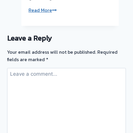
ทอง
รับ
Read More
ตลาด
ซื้อ
บางบัวทอง
ตั๋ว
นนทบุรี
จำนำ
🇹🇭
Leave a Reply
ทอง
รับ
💰
ซื้อ
Your email address will not be published.
Required
รับ
ตั๋ว
fields are marked
*
ไถ่ถอน
จำนำ
ถึง
ทอง
โรง
ยินดี
จำนำ-
บริการ
ร้าน
ประเมิน
ทอง
หน้า
ประเมิน
ตั๋ว
ตั๋ว
ฟรี
ฟรี
ตลาด
จ่าย
บางบัวทอง