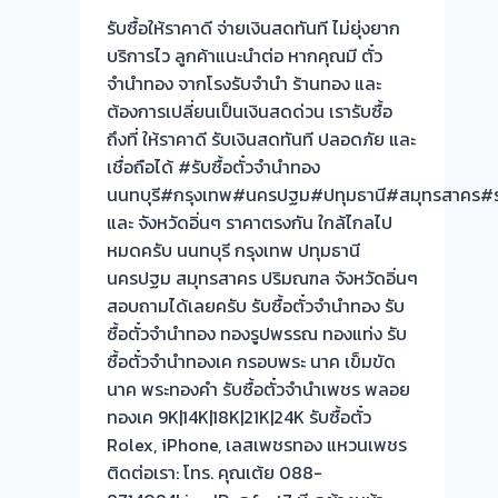
หน้า
รับซื้อให้ราคาดี จ่ายเงินสดทันที ไม่ยุ่งยาก
ตั๋ว
บริการไว ลูกค้าแนะนำต่อ หากคุณมี ตั๋ว
ฟรี
จำนำทอง จากโรงรับจำนำ ร้านทอง และ
สาย4
ต้องการเปลี่ยนเป็นเงินสดด่วน เรารับซื้อ
กระ
ถึงที่ ให้ราคาดี รับเงินสดทันที ปลอดภัย และ
ทุ่ม
เชื่อถือได้ #รับซื้อตั๋วจำนำทอง
ล้ม
นนทบุรี#กรุงเทพ#นครปฐม#ปทุมธานี#สมุทรสาคร#รา
นครปฐม
และ จังหวัดอิ่นๆ ราคาตรงกัน ใกล้ไกลไป
ครับ⭐
หมดครับ นนทบุรี กรุงเทพ ปทุมธานี
นครปฐม สมุทรสาคร ปริมณฑล จังหวัดอิ่นๆ
สอบถามได้เลยครับ รับซื้อตั๋วจำนำทอง รับ
ซื้อตั๋วจำนำทอง ทองรูปพรรณ ทองแท่ง รับ
ซื้อตั๋วจำนำทองเค กรอบพระ นาค เข็มขัด
นาค พระทองคำ รับซื้อตั๋วจำนำเพชร พลอย
ทองเค 9K|14K|18K|21K|24K รับซื้อตั๋ว
Rolex, iPhone, เลสเพชรทอง แหวนเพชร
ติดต่อเรา: โทร. คุณเต้ย 088-