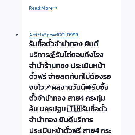
รับ
Read More
ซื้อ
ตั่ว
จำนำ
ArticleSppedGOLD999
ทอง
รับซื้อตั๋วจำนำทอง ยินดี
|
ย่าน
บริการ💰รับไถ่ถอนถึงโรง
ห้วยขวาง
จำนำร้านทอง ประเมินหน้า
–
ตั๋วฟรี จ่ายสดทันทีไม่ต้องรอ
ผล
งาน
จบไว📌ผลงานวันนี➡️รับซื้อ
วัน
ตั๋วจำนำทอง สาย4 กระทุ่ม
นี้
ครับ
ล้ม นครปฐม 🇹🇭รับซื้อตั๋ว
!
จำนำทอง ยินดีบริการ
เรา
รับ
ประเมินหน้าตั๋วฟรี สาย4 กระ