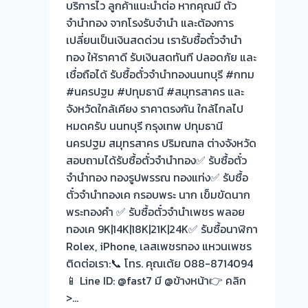
บริการไว ลูกค้าแนะนำต่อ หากคุณมี ตั๋ว
เงินสด
จำนำทอง จากโรงรับจำนำ และต้องการ
ปลอดภัย
เปลี่ยนเป็นเงินสดด่วน เรารับซื้อตั๋วจำนำ
เชื่อ
ทอง ให้ราคาดี รับเงินสดทันที ปลอดภัย และ
ถือ
เชื่อถือได้ รับซื้อตั๋วจำนำทองนนทบุรี #กทม
ได้
#นครปฐม #ปทุมธานี #สมุทรสาคร และ
จังหวัดใกล้เคียง ราคาตรงกัน ใกล้ไกลไป
หมดครับ นนทบุรี กรุงเทพ ปทุมธานี
นครปฐม สมุทรสาคร ปริมณฑล ต่างจังหวัด
สอบถามได้รับซื้อตั๋วจำนำทอง✅ รับซื้อตั๋ว
จำนำทอง ทองรูปพรรณ ทองแท่ง✅ รับซื้อ
ตั๋วจำนำทองเค กรอบพระ นาก เข็มขัดนาก
พระทองคำ ✅ รับซื้อตั๋วจำนำเพชร พลอย
ทองเค 9K|14K|18K|21K|24K✅ รับซื้อนาฬิกา
Rolex, iPhone, เลสเพชรทอง แหวนเพชร
ติดต่อเรา:📞 โทร. คุณเต้ย 088-8714094
📱 Line ID: @fast7 มี @ข้างหน้า👉 คลิก
>…