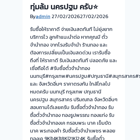
ซื้อ
ทุ่มล้ม นครปฐม ครับ⭐
ให้
By
admin
27/02/2026
ราคา
27/02/2026
ดี
รับซื้อให้ราคาดี จ่ายเงินสดทันที ไม่ยุ่งยาก
จ่าย
บริการไว ลูกค้าแนะนำต่อ หากคุณมี ตั๋ว
เงินสด
จำนำทอง จากโรงรับจำนำ ร้านทอง และ
ทันที
ต้องการเปลี่ยนเป็นเงินสดด่วน เรารับซื้อ
ไม่
ถึงที่ ให้ราคาดี รับเงินสดทันที ปลอดภัย และ
ยุ่ง
เชื่อถือได้ #รับซื้อตั๋วจำนำทอง
ยาก
นนทบุรี#กรุงเทพ#นครปฐม#ปทุมธานี#สมุทรสาคร#รา
และ จังหวัดอิ่นๆ ราคาตรงกัน ใกล้ไกลไป
หมดครับ นนทบุรี กรุงเทพ ปทุมธานี
นครปฐม สมุทรสาคร ปริมณฑล จังหวัดอิ่นๆ
สอบถามได้เลยครับ รับซื้อตั๋วจำนำทอง รับ
ซื้อตั๋วจำนำทอง ทองรูปพรรณ ทองแท่ง รับ
ซื้อตั๋วจำนำทองเค กรอบพระ นาค เข็มขัด
นาค พระทองคำ รับซื้อตั๋วจำนำเพชร พลอย
ทองเค 9K|14K|18K|21K|24K รับซื้อตั๋ว