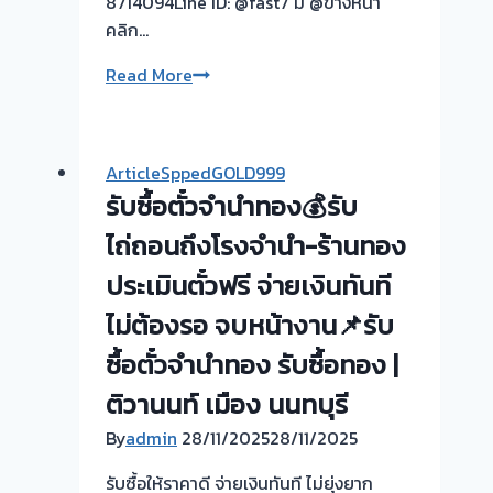
8714094Line ID: @fast7 มี @ข้างหน้า
คลิก…
รับ
Read More
ซื้อ
ตั๋ว
จำนำ
ArticleSppedGOLD999
ทอง
รับซื้อตั๋วจำนำทอง💰รับ
ยินดี
บริการ
ไถ่ถอนถึงโรงจำนำ-ร้านทอง
💰
ประเมินตั๋วฟรี จ่ายเงินทันที
รับ
ไม่ต้องรอ จบหน้างาน📌รับ
ไถ่ถอน
ถึง
ซื้อตั๋วจำนำทอง รับซื้อทอง |
โรง
ติวานนท์ เมือง นนทบุรี
จำนำ
ร้าน
By
admin
28/11/2025
28/11/2025
ทอง
รับซื้อให้ราคาดี จ่ายเงินทันที ไม่ยุ่งยาก
ประเมิน