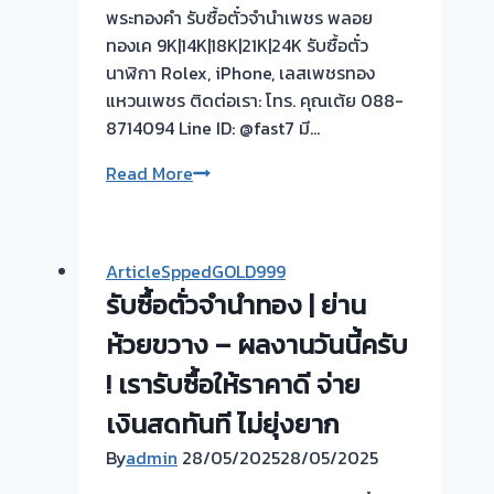
พระทองคำ รับซื้อตั๋วจำนำเพชร พลอย
ทองเค 9K|14K|18K|21K|24K รับซื้อตั๋ว
นาฬิกา Rolex, iPhone, เลสเพชรทอง
แหวนเพชร ติดต่อเรา: โทร. คุณเต้ย 088-
8714094 Line ID: @fast7 มี…
รับ
Read More
ซื้อ
ตั๋ว
จำนำ
ArticleSppedGOLD999
ทอง-
รับซื้อตั่วจำนำทอง | ย่าน
ไถ่ถอน
เร็ว
ห้วยขวาง – ผลงานวันนี้ครับ
ให้
! เรารับซื้อให้ราคาดี จ่าย
ราคา
เงินสดทันที ไม่ยุ่งยาก
สูง
พร้อม
By
admin
28/05/2025
28/05/2025
จ่าย