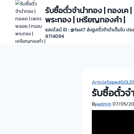
Skip
รับซื้อตั๋วจำนำทอง | ทองเค
to
พระทอง | เหรียญทองคำ |
content
แอดไลน์ ID : @fast7 ส่งรูปตั๋วจำนำเต็มใบ ปร
8714094
ArticleSppedGOLD
รับซื้อตั๋
By
admin
07/05/20