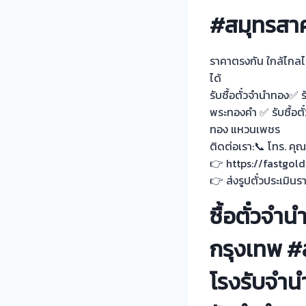
#สมุทรสาค
ราคาตรงกัน ใกล้ไกล
ได้
รับซื้อตั๋วจำนำทอง✅
พระทองคำ ✅ รับซื้อต
ทอง แหวนเพชร
ติดต่อเรา:📞 โทร. ค
👉 https://fastgol
👉 ส่งรูปตั๋วประเมิ
ซื้อตั๋วจำ
กรุงเทพ #ส
โรงรับจำน