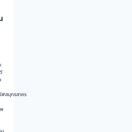
น
ด
ดี
อ
ี#สมุทรสาคร
ทพ
ทอง