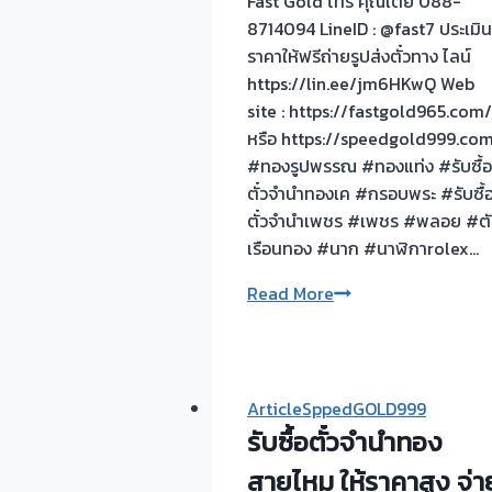
Fast Gold โทร คุณเต้ย 088-
8714094 LineID : @fast7 ประเมิน
ราคาให้ฟรีถ่ายรูปส่งตั๋วทาง ไลน์
https://lin.ee/jm6HKwQ Web
site : https://fastgold965.com/
หรือ https://speedgold999.co
#ทองรูปพรรณ #ทองแท่ง #รับซื้อ
ตั๋วจำนำทองเค #กรอบพระ #รับซื้
ตั๋วจำนำเพชร #เพชร #พลอย #ตั
เรือนทอง #นาก #นาฬิกาrolex…
รับ
Read More
ซื้อ
ตั๋ว
จำนำ
ทอง
ArticleSppedGOLD999
เพชร
รับซื้อตั๋วจำนำทอง
พลอย
สายไหม ให้ราคาสูง จ่า
เครื่อง