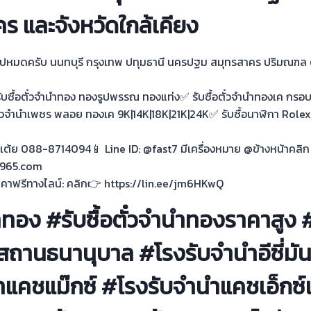
ร และจังหวัดใกล้เคียง
ไปหมดครับ นนทบุรี กรุงเทพ ปทุมธานี นครปฐม สมุทรสาคร ปริมณฑล 
 รับซื้อตั๋วจำนำทอง ทองรูปพรรณ ทองแท่ง✅ รับซื้อตั๋วจำนำทองเค กรอ
ั๋วจำนำเพชร พลอย ทองเค 9K|14K|18K|21K|24K✅ รับซื้อนาฬิกา Role
ุณเต้ย 088-8714094📱 Line ID: @fast7 มีเครื่องหมาย @ข้างหน้าคลิก
d965.com
นราคาฟรีทางไลน์: คลิก👉 https://lin.ee/jm6HKwQ
นำทอง #รับซื้อตั๋วจำนำทองราคาสูง
ถานธนานุบาล #โรงรับจำนำอีซี่มันน
ำแคชแม๊กซ์ #โรงรับจำนำแคชเอ็กซ