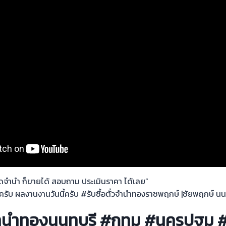
ติดจำนำ ก็ขายได้ สอบถาม ประเมินราคา ได้เลย”
ยครับ ผลงานงานวันนี้ครับ #รับซื้อตั๋วจำนำทองราชพฤกษ์ |ชัยพฤกษ์ นน
๋วจำนำทองนนทบุรี #กทม #นครปฐม #