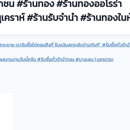
กชน #ร้านทอง #ร้านทองออโรร่า
เคราห์ #ร้านรับจำนำ #ร้านทองในห
จะขาย เรารับซื้อไถ่ถอนถึงที่ รับเเงินสดกลับบ้านทันที” #รับซื้อตั่วจำ
บ ผลงานงานวันนี้ครับ #รับซื้อตั๋วจำนำทอง #บางเลน | นครปฐม