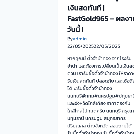
ประดับ
เงินสดทันที |
กรอบ
FastGold965 – ผลงา
พระทอง
วันนี้ !
คำ
เหรียญ
By
admin
ทองคำ
22/05/2025
22/05/2025
เข็ท
ขัด
หากคุณมี ตั๋วจำนำทอง จากโรงรับ
นาก
จำนำ และต้องการเปลี่ยนเป็นเงินส
ทองเค
ด่วน เรารับซื้อตั๋วจำนำทอง ให้ราคา
ตัว
รับเงินสดทันที ปลอดภัย และเชื่อถื
เรือน
ได้ #รับซื้อตั๋วจำนำทอง
ทองคำ
นนทบุรี#กทม#นครปฐม#ปทุมธาน
ทุก
และจังหวัดใกล้เคียง ราคาตรงกัน
ชนิด
ใกล้ไกลไปหมดครับ นนทบุรี กรุงเ
ปทุมธานี นครปฐม สมุทรสาคร
ปริมณฑล ต่างจังหวัด สอบถามได้
รับซื้อตั๋วจำนำทอง รับซื้อตั๋วจำนำ