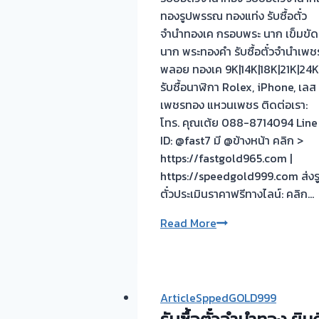
ทองรูปพรรณ ทองแท่ง รับซื้อตั๋ว
จำนำทองเค กรอบพระ นาก เข็มขัด
นาก พระทองคำ รับซื้อตั๋วจำนำเพช
พลอย ทองเค 9K|14K|18K|21K|24K
รับซื้อนาฬิกา Rolex, iPhone, เลส
เพชรทอง แหวนเพชร ติดต่อเรา:
โทร. คุณเต้ย 088-8714094 Line
ID: @fast7 มี @ข้างหน้า คลิก >
https://fastgold965.com |
https://speedgold999.com ส่งร
ตั๋วประเมินราคาฟรีทางไลน์: คลิก…
รับ
Read More
ซื้อ
ตั๋ว
จำนำ
ทอง
ArticleSppedGOLD999
สายไหม