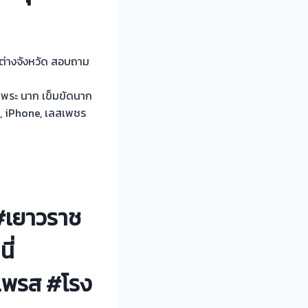
ต่างจังหวัด สอบถาม
บพระ นาก เข็มขัดนาก
x, iPhone, เลสเพชร
 #เยาวราช
ี่
์เพรส #โรง