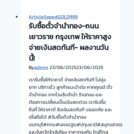
ตั๋ว
จำนำ
ArticleSppedGOLD999
ทอง
รับซื้อตั๋วจำนำทอง-ถนน
รับ
ไถ่ถอน
เยาวราช กรุงเทพ ให้ราคาสูง
ถึง
จ่ายเงินสดทันที- ผลงานวัน
โรง
นี้!
จำนำ-
ร้าน
By
admin
23/06/2025
23/06/2025
ทอง
เรารับซื้อให้ราคาดี จ่ายเงินสดทันที ไม่ยุ่ง
ประเมิน
ยาก บริการไว ลูกค้าแนะนำต่อ หากคุณมี ตั๋ว
ตั๋ว
จำนำทอง จากโรงรับจำนำ ร้านทอง และ
ฟรี
ต้องการเปลี่ยนเป็นเงินสดด่วน เรารับซื้อ
จ่าย
ถึงที่ ให้ราคาดี รับเงินสดทันที ปลอดภัย และ
เงิน
เชื่อถือได้ #รับซื้อตั๋วจำนำทอง
ทันที
นนทบุรี#กทม#นครปฐม#ปทุมธานี#สมุทรสาคร
ไม่
และจังหวัดใกล้เคียง ราคาตรงกัน ใกล้ไกล
ต้อง