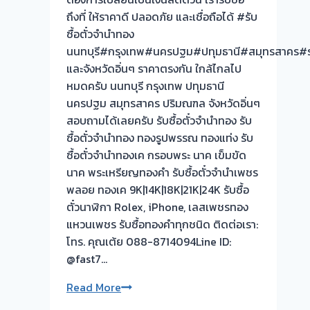
ถึงที่ ให้ราคาดี ปลอดภัย และเชื่อถือได้ #รับ
ซื้อตั๋วจำนำทอง
นนทบุรี#กรุงเทพ#นครปฐม#ปทุมธานี#สมุทรสาคร#ร
และจังหวัดอิ่นๆ ราคาตรงกัน ใกล้ไกลไป
หมดครับ นนทบุรี กรุงเทพ ปทุมธานี
นครปฐม สมุทรสาคร ปริมณฑล จังหวัดอิ่นๆ
สอบถามได้เลยครับ รับซื้อตั๋วจำนำทอง รับ
ซื้อตั๋วจำนำทอง ทองรูปพรรณ ทองแท่ง รับ
ซื้อตั๋วจำนำทองเค กรอบพระ นาค เข็มขัด
นาค พระเหรียญทองคำ รับซื้อตั๋วจำนำเพชร
พลอย ทองเค 9K|14K|18K|21K|24K รับซื้อ
ตั๋วนาฬิกา Rolex, iPhone, เลสเพชรทอง
แหวนเพชร รับซื้อทองคำทุกชนิด ติดต่อเรา:
โทร. คุณเต้ย 088-8714094Line ID:
@fast7…
รับ
Read More
ซื้อ