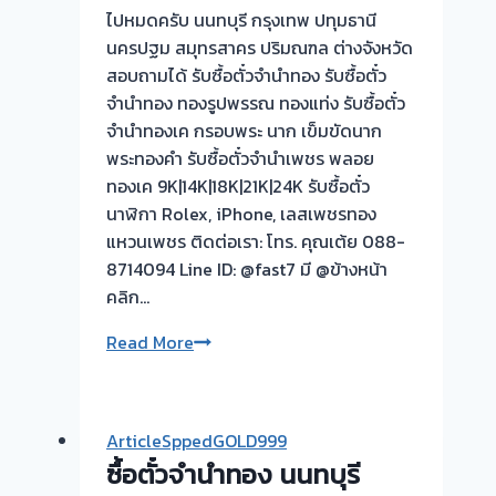
ไปหมดครับ นนทบุรี กรุงเทพ ปทุมธานี
รอ
นครปฐม สมุทรสาคร ปริมณฑล ต่างจังหวัด
จบ
สอบถามได้ รับซื้อตั๋วจำนำทอง รับซื้อตั๋ว
หน้า
จำนำทอง ทองรูปพรรณ ทองแท่ง รับซื้อตั๋ว
งาน
จำนำทองเค กรอบพระ นาก เข็มขัดนาก
พระทองคำ รับซื้อตั๋วจำนำเพชร พลอย
ทองเค 9K|14K|18K|21K|24K รับซื้อตั๋ว
นาฬิกา Rolex, iPhone, เลสเพชรทอง
แหวนเพชร ติดต่อเรา: โทร. คุณเต้ย 088-
8714094 Line ID: @fast7 มี @ข้างหน้า
คลิก…
รับ
Read More
ซื้อ
ตั๋ว
จำนำ
ArticleSppedGOLD999
ทอง-
ซื้อตั๋วจำนำทอง นนทบุรี
ถนน