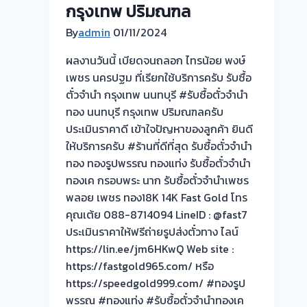
เยาวราช
กรุงเทพ ปริมณฑล
กรุงเทพ
By
admin
01/11/2024
ให้
ราคา
ผลงานวันนี้ เบียดจนถลอก ไทรน้อย พงษ์
สูง
เพชร นครปฐม ที่เรียกใช้บริการครับ รับซื้อ
จ่าย
ตั๋วจำนำ กรุงเทพ นนทบุรี #รับซื้อตั๋วจำนำ
เงินสด
ทอง นนทบุรี กรุงเทพ ปริมณฑลครับ
ทันที-
ประเมินราคาดี เข้าใจปัญหาของลูกค้า ยินดี
ผล
ให้บริการครับ #ร้านที่ดีที่สุด รับซื้อตั๋วจำนำ
งาน
ทอง ทองรูปพรรณ ทองแท่ง รับซื้อตั๋วจำนำ
วัน
ทองเค กรอบพระ นาก รับซื้อตั๋วจำนำเพชร
นี้!
พลอย เพชร ทอง18K 14K Fast Gold โทร
คุณเต้ย 088-8714094 LineID : @fast7
ประเมินราคาให้ฟรีถ่ายรูปส่งตั๋วทาง ไลน์
https://lin.ee/jm6HKwQ Web site :
https://fastgold965.com/ หรือ
https://speedgold999.com/ #ทองรูป
พรรณ #ทองแท่ง #รับซื้อตั๋วจำนำทองเค