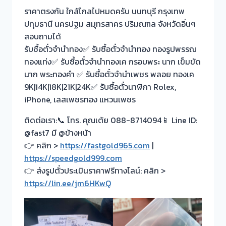
ราคาตรงกัน ใกล้ไกลไปหมดครับ นนทบุรี กรุงเทพ
ปทุมธานี นครปฐม สมุทรสาคร ปริมณฑล จังหวัดอิ่นๆ
สอบถามได้
รับซื้อตั๋วจำนำทอง✅ รับซื้อตั๋วจำนำทอง ทองรูปพรรณ
ทองแท่ง✅ รับซื้อตั๋วจำนำทองเค กรอบพระ นาก เข็มขัด
นาก พระทองคำ ✅ รับซื้อตั๋วจำนำเพชร พลอย ทองเค
9K|14K|18K|21K|24K✅ รับซื้อตั๋วนาฬิกา Rolex,
iPhone, เลสเพชรทอง แหวนเพชร
ติดต่อเรา:📞 โทร. คุณเต้ย 088-8714094📱 Line ID:
@fast7 มี @ข้างหน้า
👉 คลิก >
https://fastgold965.com
|
https://speedgold999.com
👉 ส่งรูปตั๋วประเมินราคาฟรีทางไลน์: คลิก >
https://lin.ee/jm6HKwQ