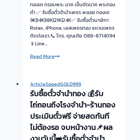
ทองเค กรอบพระ นาค เข็มขัดนาค พระทอง
คำ ✅ รับซื้อตั๋วจำนำเพชร พลอย ทองเค
9K|14K|18K|21K|24K✅ รับซื้อตั๋วนาฬิกา
Rolex, iPhone, เลสเพชรทอง แหวนเพชร
ติดต่อเรา:📞 โทร. คุณเต้ย 088-8714094
📱Line…
รับ
Read More
ซื้อ
ตั๋ว
จำนำ
ArticleSppedGOLD999
ทอง
รับซื้อตั๋วจำนำทอง 💰รับ
ยินดี
บริการ
ไถ่ถอนถึงโรงจำนำ-ร้านทอง
💰
ประเมินตั๋วฟรี จ่ายสดทันที
รับ
ไม่ต้องรอ จบหน้างาน📌ผล
ไถ่ถอน
ถึง
งานวันนี้➡️รับซื้อตั่วจำนำ