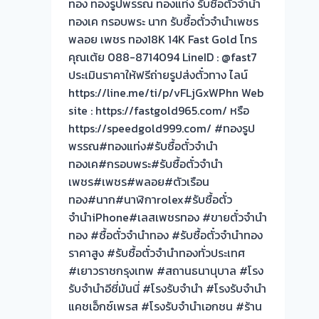
ทอง ทองรูปพรรณ ทองแท่ง รับซื้อตั๋วจำนำ
ทองเค กรอบพระ นาก รับซื้อตั๋วจำนำเพชร
พลอย เพชร ทอง18K 14K Fast Gold โทร
คุณเต้ย 088-8714094 LineID : @fast7
ประเมินราคาให้ฟรีถ่ายรูปส่งตั๋วทาง ไลน์
https://line.me/ti/p/vFLjGxWPhn Web
site : https://fastgold965.com/ หรือ
https://speedgold999.com/ #ทองรูป
พรรณ#ทองแท่ง#รับซื้อตั๋วจำนำ
ทองเค#กรอบพระ#รับซื้อตั๋วจำนำ
เพชร#เพชร#พลอย#ตัวเรือน
ทอง#นาก#นาฬิกาrolex#รับซื้อตั๋ว
จำนำiPhone#เลสเพชรทอง #ขายตั๋วจำนำ
ทอง #ซื้อตั๋วจำนำทอง #รับซื้อตั๋วจำนำทอง
ราคาสูง #รับซื้อตั๋วจำนำทองทั่วประเทศ
#เยาวราชกรุงเทพ #สถานธนานุบาล #โรง
รับจำนำอีซี่มันนี่ #โรงรับจำนำ #โรงรับจำนำ
แคชเอ็กซ์เพรส #โรงรับจำนำเอกชน #ร้าน