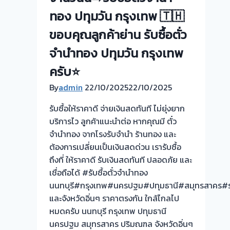
โรง
ทอง ปทุมวัน กรุงเทพ 🇹🇭
จำนำ
ร้าน
ขอบคุณลูกค้าย่าน รับซื้อตั่ว
ทอง
จำนำทอง ปทุมวัน กรุงเทพ
ประเมิน
หน้า
ครับ⭐
ตั๋ว
By
admin
22/10/2025
22/10/2025
ฟรี
จ่าย
รับซื้อให้ราคาดี จ่ายเงินสดทันที ไม่ยุ่งยาก
สด
บริการไว ลูกค้าแนะนำต่อ หากคุณมี ตั๋ว
ทันที
จำนำทอง จากโรงรับจำนำ ร้านทอง และ
ไม่
ต้องการเปลี่ยนเป็นเงินสดด่วน เรารับซื้อ
ต้อง
ถึงที่ ให้ราคาดี รับเงินสดทันที ปลอดภัย และ
รอ
เชื่อถือได้ #รับซื้อตั๋วจำนำทอง
จบไว
นนทบุรี#กรุงเทพ#นครปฐม#ปทุมธานี#สมุทรสาคร#ร
📌
และจังหวัดอิ่นๆ ราคาตรงกัน ใกล้ไกลไป
ผล
หมดครับ นนทบุรี กรุงเทพ ปทุมธานี
งาน
นครปฐม สมุทรสาคร ปริมณฑล จังหวัดอิ่นๆ