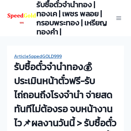
รับซื้อตั๋วจำนำทอง |
Skip
to
ทองเค | เพชร พลอย |
content
กรอบพระทอง | เหรียญ
ทองคำ |
ArticleSppedGOLD999
รับซื้อตั๋วจำนำทอง💰
ประเมินหน้าตั๋วฟรี-รับ
ไถ่ถอนถึงโรงจำนำ จ่ายสด
ทันทีไม่ต้องรอ จบหน้างาน
ไว📌ผลงานวันนี้ > รับซื้อตั๋ว