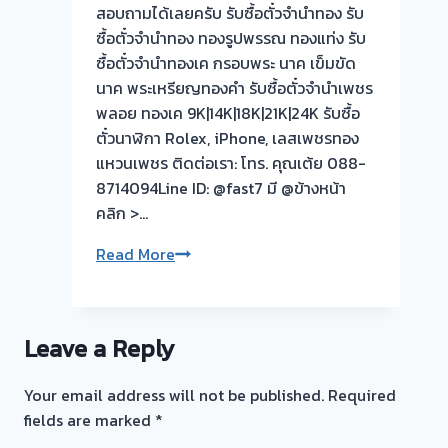
วัน
สอบถามได้เลยครับ รับซื้อตั๋วจำนำทอง รับ
นี➡️รับ
ซื้อตั๋วจำนำทอง ทองรูปพรรณ ทองแท่ง รับ
ซื้อ
ซื้อตั๋วจำนำทองเค กรอบพระ นาค เข็มขัด
ตั๋ว
นาค พระเหรียญทองคำ รับซื้อตั๋วจำนำเพชร
จำนำ
พลอย ทองเค 9K|14K|18K|21K|24K รับซื้อ
ทอง
ตั๋วนาฬิกา Rolex, iPhone, เลสเพชรทอง
ประชาอุทิศ
แหวนเพชร ติดต่อเรา: โทร. คุณเต้ย 088-
ทุ่ง
8714094Line ID: @fast7 มี @ข้างหน้า
ครุ
คลิก >…
กรุงเทพ
รับ
Read More
🇹🇭
ซื้อ
ขอบคุณ
ตั๋ว
ลูกค้า
จำนำ
ย่าน
Leave a Reply
ทอง
ประชาอุทิศ
💰
ทุ่ง
Your email address will not be published.
Required
รับ
ครุ
fields are marked
*
ไถ่ถอน
กรุงเทพ