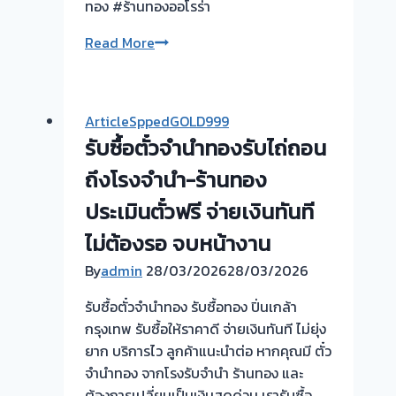
ทอง #ร้านทองออโรร่า
งาน
Read More
วัน
นี้
ให้
ArticleSppedGOLD999
บริการ
รับซื้อตั๋วจำนำทองรับไถ่ถอน
ลูกค้า
ย่าน
ถึงโรงจำนำ-ร้านทอง
บางเขน
ประเมินตั๋วฟรี จ่ายเงินทันที
#รับ
ไม่ต้องรอ จบหน้างาน
ซื้อ
ตั๋ว
By
admin
28/03/2026
28/03/2026
จำนำ
รับซื้อตั๋วจำนำทอง รับซื้อทอง ปิ่นเกล้า
ทอง
กรุงเทพ รับซื้อให้ราคาดี จ่ายเงินทันที ไม่ยุ่ง
ยาก บริการไว ลูกค้าแนะนำต่อ หากคุณมี ตั๋ว
จำนำทอง จากโรงรับจำนำ ร้านทอง และ
ต้องการเปลี่ยนเป็นเงินสดด่วน เรารับซื้อ