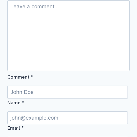
ถึง
ครับ⭐
โรง
จำนำ-
ร้าน
ทอง
ประเมิน
ตั๋ว
ฟรี
จ่าย
สด
Comment
*
ทันที
ไม่
ต้อง
รอ
Name
*
จบ
หน้า
งาน
Email
*
📌