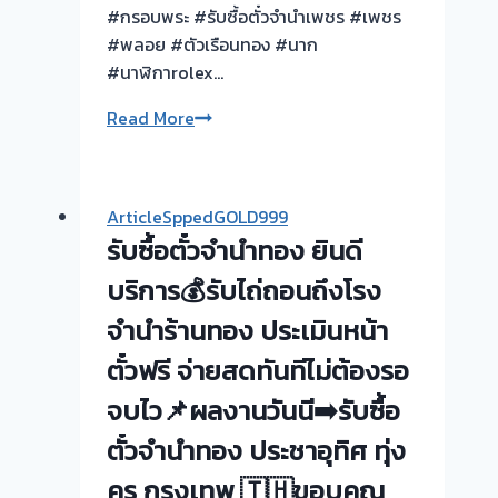
#กรอบพระ #รับซื้อตั๋วจำนำเพชร #เพชร
#พลอย #ตัวเรือนทอง #นาก
#นาฬิกาrolex…
ซื้อ
Read More
ตั๋ว
จำนำ
ทอง
ArticleSppedGOLD999
นนทบุรี
รับซื้อตั๋วจำนำทอง ยินดี
กรุงเทพ
ปริมณฑล
บริการ💰รับไถ่ถอนถึงโรง
จำนำร้านทอง ประเมินหน้า
ตั๋วฟรี จ่ายสดทันทีไม่ต้องรอ
จบไว📌ผลงานวันนี➡️รับซื้อ
ตั๋วจำนำทอง ประชาอุทิศ ทุ่ง
ครุ กรุงเทพ 🇹🇭ขอบคุณ