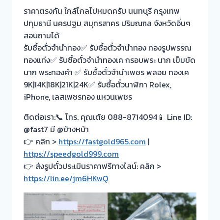
ราคาตรงกัน ใกล้ไกลไปหมดครับ นนทบุรี กรุงเทพ
ปทุมธานี นครปฐม สมุทรสาคร ปริมณฑล จังหวัดอิ่นๆ
สอบถามได้
รับซื้อตั๋วจำนำทอง✅ รับซื้อตั๋วจำนำทอง ทองรูปพรรณ
ทองแท่ง✅ รับซื้อตั๋วจำนำทองเค กรอบพระ นาก เข็มขัด
นาก พระทองคำ ✅ รับซื้อตั๋วจำนำเพชร พลอย ทองเค
9K|14K|18K|21K|24K✅ รับซื้อตั๋วนาฬิกา Rolex,
iPhone, เลสเพชรทอง แหวนเพชร
ติดต่อเรา:📞 โทร. คุณเต้ย 088-8714094📱 Line ID:
@fast7 มี @ข้างหน้า
👉 คลิก >
https://fastgold965.com
|
https://speedgold999.com
👉 ส่งรูปตั๋วประเมินราคาฟรีทางไลน์: คลิก >
https://lin.ee/jm6HKwQ