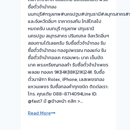
ซื้อตั๋วจำนำทอง
นนทบุรี#กรุงเทพ#นครปฐม#ปทุมธานี#สมุทรสาคร#ร
และจังหวัดอิ่นๆ ราคาตรงกัน ใกล้ไกลไป
หมดครับ นนทบุรี กรุงเทพ ปทุมธานี
นครปฐม สมุทรสาคร ปริมณฑล จังหวัดอิ่นๆ
สอบถามได้เลยครับ รับซื้อตั๋วจำนำทอง รับ
ซื้อตั๋วจำนำทอง ทองรูปพรรณ ทองแท่ง รับ
ซื้อตั๋วจำนำทองเค กรอบพระ นาค เข็มขัด
นาค พระเหรียญทองคำ รับซื้อตั๋วจำนำเพชร
พลอย ทองเค 9K|14K|18K|21K|24K รับซื้อ
ตั๋วนาฬิกา Rolex, iPhone, เลสเพชรทอง
แหวนเพชร รับซื้อทองคำทุกชนิด ติดต่อเรา:
โทร. คุณเต้ย 088-8714094Line ID:
@fast7 มี @ข้างหน้า คลิก >…
รับ
Read More
ซื้อ
ตั๋ว