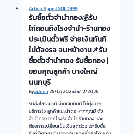
จำนำ
ArticleSppedGOLD999
ทอง
รับซื้อตั๋วจำนำทอง💰รับ
|
รับ
ไถ่ถอนถึงโรงจำนำ-ร้านทอง
ซื้อ
ประเมินตั๋วฟรี จ่ายเงินทันที
ตั่ว
ไม่ต้องรอ จบหน้างาน📌รับ
จำนำ
ทอง
ซื้อตั๋วจำนำทอง รับซื้อทอง |
ปากเกร็ด|
ขอบคุณลูกค้า บางใหญ่
ไทรน้อย
นนทบุรี
นนทบุรี
ให้
By
admin
25/12/2025
25/12/2025
ราคา
สูง
รับซื้อให้ราคาดี จ่ายเงินทันที ไม่ยุ่งยาก
จ่าย
บริการไว ลูกค้าแนะนำต่อ หากคุณมี ตั๋ว
เงินสด
จำนำทอง จากโรงรับจำนำ ร้านทอง และ
ทันที
ต้องการเปลี่ยนเป็นเงินสดด่วน เรารับซื้อ
ถึงที่ ให้ราคาดี ปลอดภัย และเชื่อถือได้ #รับ