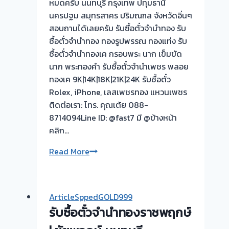
หมดครับ นนทบุรี กรุงเทพ ปทุมธานี
นครปฐม สมุทรสาคร ปริมณฑล จังหวัดอิ่นๆ
สอบถามได้เลยครับ รับซื้อตั๋วจำนำทอง รับ
ซื้อตั๋วจำนำทอง ทองรูปพรรณ ทองแท่ง รับ
ซื้อตั๋วจำนำทองเค กรอบพระ นาก เข็มขัด
นาก พระทองคำ รับซื้อตั๋วจำนำเพชร พลอย
ทองเค 9K|14K|18K|21K|24K รับซื้อตั๋ว
Rolex, iPhone, เลสเพชรทอง แหวนเพชร
ติดต่อเรา: โทร. คุณเต้ย 088-
8714094Line ID: @fast7 มี @ข้างหน้า
คลิก…
รับ
Read More
ซื้อ
ตั๋ว
จำนำ
ArticleSppedGOLD999
ทอง
รับซื้อตั๋วจำนำทองราชพฤกษ์
ยินดี
บริการ