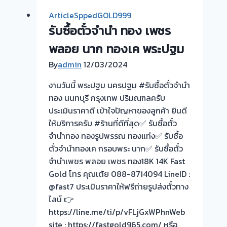
จำนำ
ArticleSppedGOLD999
ทอง
รับซื้อตั๋วจำนำ ทอง เพชร
💰
รับ
พลอย นาก ทองเค พระปฐม
ไถ่ถอน
By
admin
12/03/2024
ถึง
โรง
งานวันนี้ พระปฐม นครปฐม #รับซื้อตั๋วจำนำ
จำนำ-
ทอง นนทบุรี กรุงเทพ ปริมณฑลครับ
ร้าน
ประเมินราคาดี เข้าใจปัญหาของลูกค้า ยินดี
ทอง
ให้บริการครับ #ร้านที่ดีที่สุด✅ รับซื้อตั๋ว
ประเมิน
จำนำทอง ทองรูปพรรณ ทองแท่ง✅ รับซื้อ
ตั๋ว
ตั๋วจำนำทองเค กรอบพระ นาก✅ รับซื้อตั๋ว
ฟรี
จำนำเพชร พลอย เพชร ทอง18K 14K Fast
จ่าย
Gold โทร คุณเต้ย 088-8714094 LineID :
เงิน
@fast7 ประเมินราคาให้ฟรีถ่ายรูปส่งตั๋วทาง
ทันที
ไลน์ 👉
ไม่
https://line.me/ti/p/vFLjGxWPhnWeb
ต้อง
site : https://fastgold965.com/ หรือ