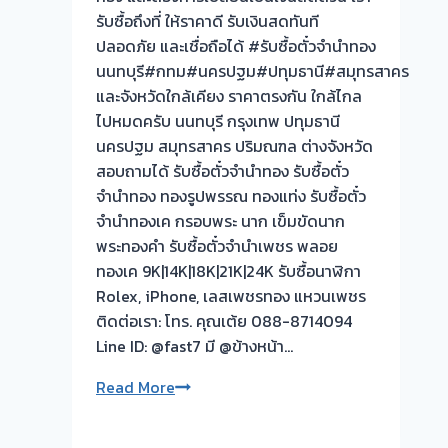
รับซื้อถึงที่ ให้ราคาดี รับเงินสดทันที
ตั๋ว
ปลอดภัย และเชื่อถือได้ #รับซื้อตั๋วจำนำทอง
จำนำ
นนทบุรี#กทม#นครปฐม#ปทุมธานี#สมุทรสาคร
ทอง
และจังหวัดใกล้เคียง ราคาตรงกัน ใกล้ไกล
ไปหมดครับ นนทบุรี กรุงเทพ ปทุมธานี
นครปฐม สมุทรสาคร ปริมณฑล ต่างจังหวัด
สอบถามได้ รับซื้อตั๋วจำนำทอง รับซื้อตั๋ว
จำนำทอง ทองรูปพรรณ ทองแท่ง รับซื้อตั๋ว
จำนำทองเค กรอบพระ นาก เข็มขัดนาก
พระทองคำ รับซื้อตั๋วจำนำเพชร พลอย
ทองเค 9K|14K|18K|21K|24K รับซื้อนาฬิกา
Rolex, iPhone, เลสเพชรทอง แหวนเพชร
ติดต่อเรา: โทร. คุณเต้ย 088-8714094
Line ID: @fast7 มี @ข้างหน้า…
รับ
Read More
ซื้อ
ตั๋ว