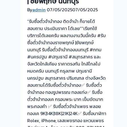
| ชัยพฤกษ์ นนทบุรี
💰
By
admin
07/05/2025
07/05/2025
รับ
ไถ่ถอน
“รับซื้อตั๋วจำนำทอง ติดจำนำ ก็ขายได้
ถึง
สอบถาม ประเมินราคา ได้เลย”“เรียกใช้
โรง
บริการได้เลยครับ ผลงานงานวันนี้ครับ #รับ
จำนำ
ซื้อตั๋วจำนำทองราชพฤกษ์ |ชัยพฤกษ์
ร้าน
นนทบุรี รับซื้อตั๋วจำนำทองนนทบุรี #กทม
ทอง
#นครปฐม #ปทุมธานี #สมุทรสาคร และ
ประเมิน
จังหวัดใกล้เคียง ราคาตรงกัน ใกล้ไกลไป
หน้า
หมดครับ นนทบุรี กรุงเทพ ปทุมธานี
ตั๋ว
นครปฐม สมุทรสาคร ปริมณฑล ต่างจังหวัด
ฟรี
สอบถามได้รับซื้อตั๋วจำนำทอง✅ รับซื้อตั๋ว
จ่าย
จำนำทอง ทองรูปพรรณ ทองแท่ง✅ รับซื้อ
สด
ตั๋วจำนำทองเค กรอบพระ นาก เข็มขัดนาก
ทันที
พระทองคำ ✅ รับซื้อตั๋วจำนำเพชร พลอย
ไม่
ทองเค 9K|14K|18K|21K|24K✅ รับซื้อนาฬิกา
ต้อง
Rolex, iPhone, เลสเพชรทอง แหวนเพชร
รอ