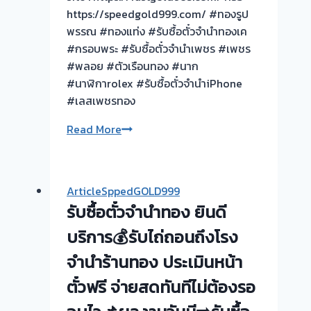
รอ
https://speedgold999.com/ #ทองรูป
จบ
พรรณ #ทองแท่ง #รับซื้อตั๋วจำนำทองเค
หน้า
#กรอบพระ #รับซื้อตั๋วจำนำเพชร #เพชร
งาน
#พลอย #ตัวเรือนทอง #นาก
📌
#นาฬิกาrolex #รับซื้อตั๋วจำนำiPhone
รับ
#เลสเพชรทอง
ซื้อ
รับ
Read More
ตั๋ว
ซื้อ
จำนำ
ตั๋ว
ทอง
จำนำ
รับ
ArticleSppedGOLD999
ทอง
ซื้อ
รับซื้อตั๋วจำนำทอง ยินดี
เพชร
ทอง
พลอย
บริการ💰รับไถ่ถอนถึงโรง
|
นาก
ขอบคุณ
จำนำร้านทอง ประเมินหน้า
ทองเค
ลูกค้า
ตั๋วฟรี จ่ายสดทันทีไม่ต้องรอ
พระ
บางใหญ่
ปฐม
นนทบุรี