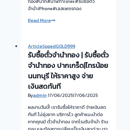
ทอง#นาก#นาฬิกาrolex#รับซื้อตั๋ว
จำนำiPhone#เลสเพชรทอง
ขอบคุณ
Read More
ลูกค้า
ย่าน
พระราม2
ArticleSppedGOLD999
ที่
รับซื้อตั๋วจำนำทอง | รับซื้อตั่ว
เรียก
ใช้
จำนำทอง ปากเกร็ด|ไทรน้อย
บริการ
นนทบุรี ให้ราคาสูง จ่าย
ครับ
เงินสดทันที
รับ
ซื้อ
By
admin
17/06/2025
17/06/2025
ตั๋ว
ผลงานวันนี้! เรารับซื้อให้ราคาดี จ่ายเงินสด
จำนำ
ทันที ไม่ยุ่งยาก บริการไว ลูกค้าแนะนำต่อ
กรุงเทพ
หากคุณมี ตั๋วจำนำทอง จากโรงรับจำนำ ร้าน
นนทบุรี #รับ
ทอง และต้องการเปลี่ยนเป็นเงินสดด่วน เรา
ซื้อ