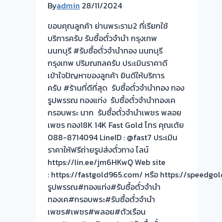
By
admin
28/11/2024
ขอบคุณลูกค้า ย่านพระราม2 ที่เรียกใช้
บริการครับ รับซื้อตั๋วจำนำ กรุงเทพ
นนทบุรี #รับซื้อตั๋วจำนำทอง นนทบุรี
กรุงเทพ ปริมณฑลครับ ประเมินราคาดี
เข้าใจปัญหาของลูกค้า ยินดีให้บริการ
ครับ #ร้านที่ดีที่สุด รับซื้อตั๋วจำนำทอง ทอง
รูปพรรณ ทองแท่ง รับซื้อตั๋วจำนำทองเค
กรอบพระ นาก รับซื้อตั๋วจำนำเพชร พลอย
เพชร ทอง18K 14K Fast Gold โทร คุณเต้ย
088-8714094 LineID : @fast7 ประเมิน
ราคาให้ฟรีถ่ายรูปส่งตั๋วทาง ไลน์
https://lin.ee/jm6HKwQ Web site
: https://fastgold965.com/ หรือ https://speed
รูปพรรณ#ทองแท่ง#รับซื้อตั๋วจำนำ
ทองเค#กรอบพระ#รับซื้อตั๋วจำนำ
เพชร#เพชร#พลอย#ตัวเรือน