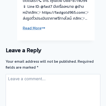
ติดต่อเรา:📞 โทร. คุณเต้ย 088-8714094
จบไว
📱 Line ID: @fast7 มีเครื่องหมาย @ข้าง
📌
หน้าคลิก👉 https://fastgold965.com👉
ผล
ส่งรูปตั๋วประเมินราคาฟรีทางไลน์: คลิก👉…
งาน
รับ
Read More
วัน
ซื้อ
นี➡️รับ
ตั๋ว
ซื้อ
จำนำ
ตั๋ว
Leave a Reply
ทอง
จำนำ
ราชพฤกษ์
ทอง
Your email address will not be published.
Required
|
บางรัก
fields are marked
*
ชัยพฤกษ์
พัฒนา
นนทบุรี
นนทบุรี
🇹🇭
รับ
ซื้อ
ตั๋ว