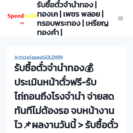
รับซื้อตั๋วจำนำทอง |
Skip
to
ทองเค | เพชร พลอย |
content
กรอบพระทอง | เหรียญ
ทองคำ |
ArticleSppedGOLD999
รับซื้อตั๋วจำนำทอง💰
ประเมินหน้าตั๋วฟรี-รับ
ไถ่ถอนถึงโรงจำนำ จ่ายสด
ทันทีไม่ต้องรอ จบหน้างาน
ไว📌ผลงานวันนี้ > รับซื้อตั๋ว