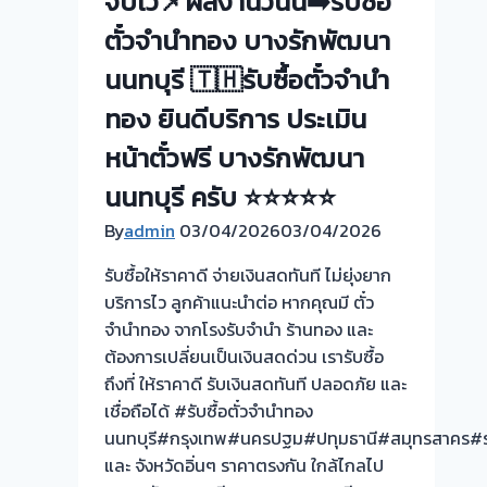
จบไว📌ผลงานวันนี➡️รับซื้อ
ตั๋วจำนำทอง บางรักพัฒนา
นนทบุรี 🇹🇭รับซื้อตั๋วจำนำ
ทอง ยินดีบริการ ประเมิน
หน้าตั๋วฟรี บางรักพัฒนา
นนทบุรี ครับ ⭐⭐⭐⭐⭐
By
admin
03/04/2026
03/04/2026
รับซื้อให้ราคาดี จ่ายเงินสดทันที ไม่ยุ่งยาก
บริการไว ลูกค้าแนะนำต่อ หากคุณมี ตั๋ว
จำนำทอง จากโรงรับจำนำ ร้านทอง และ
ต้องการเปลี่ยนเป็นเงินสดด่วน เรารับซื้อ
ถึงที่ ให้ราคาดี รับเงินสดทันที ปลอดภัย และ
เชื่อถือได้ #รับซื้อตั๋วจำนำทอง
นนทบุรี#กรุงเทพ#นครปฐม#ปทุมธานี#สมุทรสาคร#รา
และ จังหวัดอิ่นๆ ราคาตรงกัน ใกล้ไกลไป