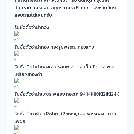
ราคาตรงกัน ใกล้ไกลไปหมดครับ นนทบุรี กรุงเทพ
ปทุมธานี นครปฐม สมุทรสาคร ปริมณฑล จังหวัดอิ่นๆ
สอบถามได้เลยครับ
รับซื้อตั๋วจำนำทอง
รับซื้อตั๋วจำนำทอง ทองรูปพรรณ ทองแท่ง
รับซื้อตั๋วจำนำทองเค กรอบพระ นาค เข็มขัดนาค พระ
เหรียญทองคำ
รับซื้อตั๋วจำนำเพชร พลอย ทองเค 9K|14K|18K|21K|24K
รับซื้อตั๋วนาฬิกา Rolex, iPhone, เลสเพชรทอง แหวน
เพชร