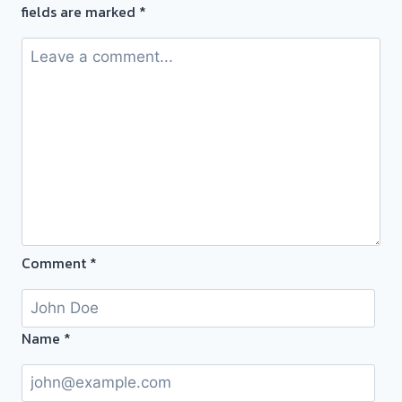
fields are marked
*
รวดเร็ว
📌
ไป
ทุก
ที่
จ่าย
เงินสด✅
เชื่อ
ถือ
ได้
📲
Comment
*
ประเมิน
ฟรี
ผล
งาน
Name
*
วัน
นี้
–