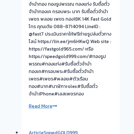
จำนำทอง ทองรูปพรรณ ทองแท่ง รับซื้อตั๋ว
ไม่
จำนำทองเค กรอบพระ นาก รับซื้อตั๋วจำนำ
ต้อง
เพชร พลอย เพชร ทอง18K 14K Fast Gold
รอ
โทร คุณเต้ย 088-8714094 LineID :
จบ
@fast7 ประเมินราคาให้ฟรีถ่ายรูปส่งตั๋วทาง
หน้า
ไลน์ https://lin.ee/jm6HKwQ Web site :
งาน
https://fastgold965.com/ หรือ
📌
https://speedgold999.com/#ทองรูป
ผล
พรรณ#ทองแท่ง#รับซื้อตั๋วจำนำ
งาน
ทองเค#กรอบพระ#รับซื้อตั๋วจำนำ
วัน
เพชร#เพชร#พลอย#ตัวเรือน
นี้➡️รับ
ทอง#นาก#นาฬิกาrolex#รับซื้อตั๋ว
ซื้อ
จำนำiPhone#เลสเพชรทอง
ตั่ว
จำนำ
ขอบคุณ
Read More
ทอง
ลูกค้า
ดอนเมือง
ติวานนท์
กรุงเทพ
ซอย
🇹🇭
ArticleSppedGOLD999