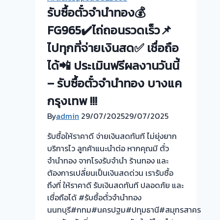
แก้ว
ขอบคุณ
รับซื้อตั๋วจำนำทอง💰
อินทร์
ลูกค้า
บางใหญ่
FG965✔️ไถ่ถอนรวดเร็ว📌
ย่าน
ที่
ดอนเมือง
ไปทุกที่จ่ายเงินสด✅ เชื่อถือ
ขาย
กรุงเทพ
ได้📲 ประเมินฟรีผลงานวันนี้
ตั๋ว
ครับ⭐
จำนำ
– รับซื้อตั๋วจำนำทอง บางแค
ทอง
กรุงเทพ !!!
กับ
FASTGOLD965
By
admin
29/07/2025
29/07/2025
รับซื้อให้ราคาดี จ่ายเงินสดทันที ไม่ยุ่งยาก
บริการไว ลูกค้าแนะนำต่อ หากคุณมี ตั๋ว
จำนำทอง จากโรงรับจำนำ ร้านทอง และ
ต้องการเปลี่ยนเป็นเงินสดด่วน เรารับซื้อ
ถึงที่ ให้ราคาดี รับเงินสดทันที ปลอดภัย และ
เชื่อถือได้ #รับซื้อตั๋วจำนำทอง
นนทบุรี#กทม#นครปฐม#ปทุมธานี#สมุทรสาคร