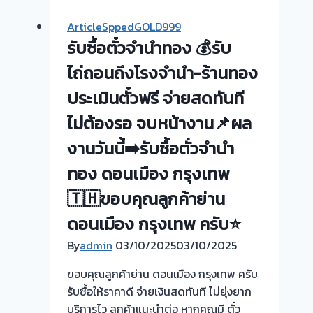
จำนำ
ArticleSppedGOLD999
ทอง
รับซื้อตั๋วจำนำทอง 💰รับ
ยินดี
บริการ
ไถ่ถอนถึงโรงจำนำ-ร้านทอง
💰
ประเมินตั๋วฟรี จ่ายสดทันที
รับ
ไม่ต้องรอ จบหน้างาน📌ผล
ไถ่ถอน
ถึง
งานวันนี้➡️รับซื้อตั่วจำนำ
โรง
ทอง ดอนเมือง กรุงเทพ
จำนำ
ร้าน
🇹🇭ขอบคุณลูกค้าย่าน
ทอง
ดอนเมือง กรุงเทพ ครับ⭐
ประเมิน
หน้า
By
admin
03/10/2025
03/10/2025
ตั๋ว
ขอบคุณลูกค้าย่าน ดอนเมือง กรุงเทพ ครับ
ฟรี
รับซื้อให้ราคาดี จ่ายเงินสดทันที ไม่ยุ่งยาก
จ่าย
บริการไว ลูกค้าแนะนำต่อ หากคุณมี ตั๋ว