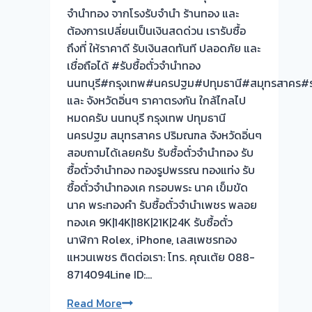
สด
จำนำทอง จากโรงรับจำนำ ร้านทอง และ
ทันที
ต้องการเปลี่ยนเป็นเงินสดด่วน เรารับซื้อ
ไม่
ถึงที่ ให้ราคาดี รับเงินสดทันที ปลอดภัย และ
ต้อง
เชื่อถือได้ #รับซื้อตั๋วจำนำทอง
รอ
นนทบุรี#กรุงเทพ#นครปฐม#ปทุมธานี#สมุทรสาคร#รา
จบไว
และ จังหวัดอิ่นๆ ราคาตรงกัน ใกล้ไกลไป
📌
หมดครับ นนทบุรี กรุงเทพ ปทุมธานี
ผล
นครปฐม สมุทรสาคร ปริมณฑล จังหวัดอิ่นๆ
งาน
สอบถามได้เลยครับ รับซื้อตั๋วจำนำทอง รับ
วัน
ซื้อตั๋วจำนำทอง ทองรูปพรรณ ทองแท่ง รับ
นี้➡️รับ
ซื้อตั๋วจำนำทองเค กรอบพระ นาค เข็มขัด
ซื้อ
นาค พระทองคำ รับซื้อตั๋วจำนำเพชร พลอย
ตั๋ว
ทองเค 9K|14K|18K|21K|24K รับซื้อตั๋ว
จำนำ
นาฬิกา Rolex, iPhone, เลสเพชรทอง
ทอง
แหวนเพชร ติดต่อเรา: โทร. คุณเต้ย 088-
วัชรพล
8714094Line ID:…
กรุงเทพ
🇹🇭
รับ
Read More