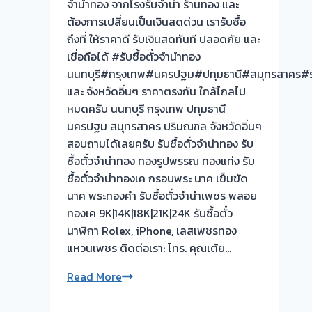
จำนำทอง จากโรงรับจำนำ ร้านทอง และ
ต้อง
ต้องการเปลี่ยนเป็นเงินสดด่วน เรารับซื้อ
รอ
ถึงที่ ให้ราคาดี รับเงินสดทันที ปลอดภัย และ
จบไว
เชื่อถือได้ #รับซื้อตั๋วจำนำทอง
นนทบุรี#กรุงเทพ#นครปฐม#ปทุมธานี#สมุทรสาคร#รา
และ จังหวัดอิ่นๆ ราคาตรงกัน ใกล้ไกลไป
หมดครับ นนทบุรี กรุงเทพ ปทุมธานี
นครปฐม สมุทรสาคร ปริมณฑล จังหวัดอิ่นๆ
สอบถามได้เลยครับ รับซื้อตั๋วจำนำทอง รับ
ซื้อตั๋วจำนำทอง ทองรูปพรรณ ทองแท่ง รับ
ซื้อตั๋วจำนำทองเค กรอบพระ นาค เข็มขัด
นาค พระทองคำ รับซื้อตั๋วจำนำเพชร พลอย
ทองเค 9K|14K|18K|21K|24K รับซื้อตั๋ว
นาฬิกา Rolex, iPhone, เลสเพชรทอง
แหวนเพชร ติดต่อเรา: โทร. คุณเต้ย…
รับ
Read More
ซื้อ
ตั๋ว