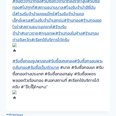
#ซื้อตั๋วจำนำทอง
#รับซื้อตั๋วจำนำทองราคาสูง
#รับซื้อ
ทอง
#ไปทุกที่
#สถานธนานุบาล
#โรงรับจำนำอีซี่มัน
นี่
#โรงรับจำนำแคชแม๊กซ์
#โรงรับจำนำแคช
เอ็กซ์เพรส
#โรงรับจำนำเอกชน
#ร้านทอง
#ร้านทองออ
โรร่า
#สถานธนานุเคราห์
#ร้านรับ
จำนำ
#เยาวราช
#กรุงเทพ
#ร้านทองในห้าง
#ร้านทอง
ต่างจังหวัด
#เรียกใช้บริการได้ครับ
#รับซื้อทองรูปพรรณ
#รับซื้อเศษทอง
#รับซื้อกรอบพระ
ตลับทอง
#รับซื้อเข็มขัดนาค
#นาค #รับซื้อทองเค #รับ
ซื้อทองต่างประเทศ #รับซื้อทองitaly #รับซื้อเพชร
พลอยตัวเรือนทอง #นอกสถานที่ #เรียกใช้บริการได้
ครับ #“ຮັບຊື້ຄຳລາວ”
Previous