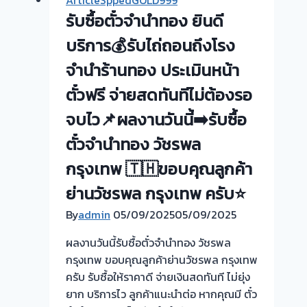
ArticleSppedGOLD999
ทอง
รับซื้อตั๋วจำนำทอง ยินดี
ยินดี
บริการ
บริการ💰รับไถ่ถอนถึงโรง
รับ
จำนำร้านทอง ประเมินหน้า
ไถ่ถอน
ตั๋วฟรี จ่ายสดทันทีไม่ต้องรอ
ถึง
โรง
จบไว📌ผลงานวันนี้➡️รับซื้อ
จำนำ
ตั๋วจำนำทอง วัชรพล
ร้าน
ทอง
กรุงเทพ 🇹🇭ขอบคุณลูกค้า
ประเมิน
ย่านวัชรพล กรุงเทพ ครับ⭐
หน้า
ตั๋ว
By
admin
05/09/2025
05/09/2025
ฟรี
ผลงานวันนี้รับซื้อตั๋วจำนำทอง วัชรพล
จ่าย
กรุงเทพ ขอบคุณลูกค้าย่านวัชรพล กรุงเทพ
สด
ครับ รับซื้อให้ราคาดี จ่ายเงินสดทันที ไม่ยุ่ง
ทันที
ยาก บริการไว ลูกค้าแนะนำต่อ หากคุณมี ตั๋ว
ไม่