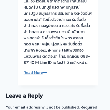
และ จังหวัดอิ่นๆ ราคาตรงกัน ใกล้ไกลไป
หมดครับ นนทบุรี กรุงเทพ ปทุมธานี
นครปฐม สมุทรสาคร ปริมณฑล จังหวัดอิ่นๆ
สอบถามได้ รับซื้อตั๋วจำนำทอง รับซื้อตั๋ว
จำนำทอง ทองรูปพรรณ ทองแท่ง รับซื้อตั๋ว
จำนำทองเค กรอบพระ นาก เข็มขัดนาก
พระทองคำ รับซื้อตั๋วจำนำเพชร พลอย
ทองเค 9K|14K|18K|21K|24K รับซื้อตั๋ว
นาฬิกา Rolex, iPhone, เลสเพชรทอง
แหวนเพชร ติดต่อเรา: โทร. คุณเต้ย 088-
8714094 Line ID: @fast7 มี @ข้างหน้า…
รับ
Read More
ซื้อ
ตั๋ว
จำนำ
Leave a Reply
ทอง
💰
Your email address will not be published.
Required
FG965✔️ไถ่ถอน