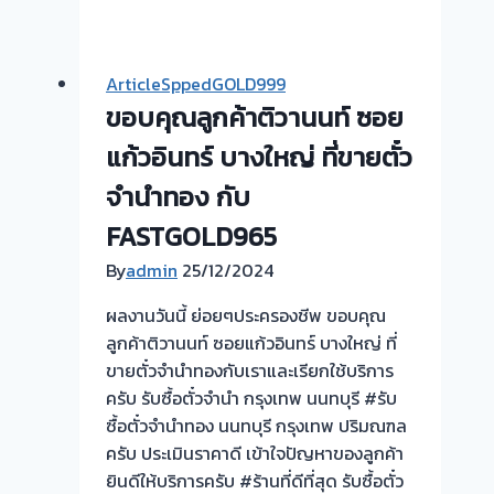
ขอบคุณ
ซื้อ
ลูกค้า
ตั๋ว
ย่าน
จำนำ
ArticleSppedGOLD999
วัชรพล
ทอง
ขอบคุณลูกค้าติวานนท์ ซอย
กรุงเทพ
💰
ครับ⭐
รับ
แก้วอินทร์ บางใหญ่ ที่ขายตั๋ว
ไถ่ถอน
จำนำทอง กับ
ถึง
FASTGOLD965
โรง
จำนำ-
By
admin
25/12/2024
ร้าน
ผลงานวันนี้ ย่อยๆประครองชีพ ขอบคุณ
ทอง
ลูกค้าติวานนท์ ซอยแก้วอินทร์ บางใหญ่ ที่
ประเมิน
ขายตั๋วจำนำทองกับเราและเรียกใช้บริการ
ตั๋ว
ครับ รับซื้อตั๋วจำนำ กรุงเทพ นนทบุรี #รับ
ฟรี
ซื้อตั๋วจำนำทอง นนทบุรี กรุงเทพ ปริมณฑล
จ่าย
ครับ ประเมินราคาดี เข้าใจปัญหาของลูกค้า
สด
ยินดีให้บริการครับ #ร้านที่ดีที่สุด รับซื้อตั๋ว
ทันที