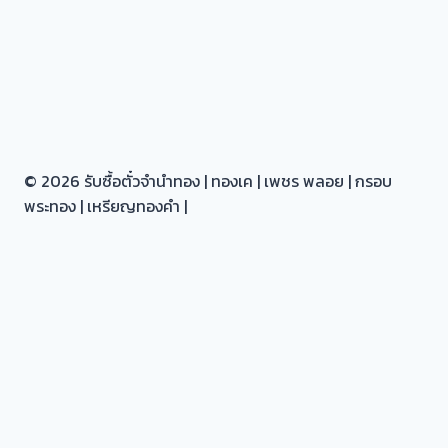
หลัง
ไถ่ถอน
ไม่
ต้อง
รอ
รับ
ซื้อ
ตั๋ว
© 2026 รับซื้อตั๋วจำนำทอง | ทองเค | เพชร พลอย | กรอบ
จำนำ
พระทอง | เหรียญทองคำ |
ทอง
หน้าหลัก |
เกี่ยวกับ |
Toggle
รับซื้อตั๋วจำนำทอง ทุก อำเภอ ใน นนทบุรี
child
รับซื้อตั๋วจำนำทอง ทุกเขต ใน กรุงเทพ
menu
เรื่องราวของเรา |
รีวิวลูกค้า |