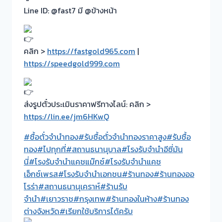
Line ID: @fast7 มี @ข้างหน้า
คลิก >
https://fastgold965.com
|
https://speedgold999.com
ส่งรูปตั๋วประเมินราคาฟรีทางไลน์: คลิก >
https://lin.ee/jm6HKwQ
#ซื้อตั๋วจำนำทอง
#รับซื้อตั๋วจำนำทองราคาสูง
#รับซื้อ
ทอง
#ไปทุกที่
#สถานธนานุบาล
#โรงรับจำนำอีซี่มัน
นี่
#โรงรับจำนำแคชแม๊กซ์
#โรงรับจำนำแคช
เอ็กซ์เพรส
#โรงรับจำนำเอกชน
#ร้านทอง
#ร้านทองออ
โรร่า
#สถานธนานุเคราห์
#ร้านรับ
จำนำ
#เยาวราช
#กรุงเทพ
#ร้านทองในห้าง
#ร้านทอง
ต่างจังหวัด
#เรียกใช้บริการได้ครับ