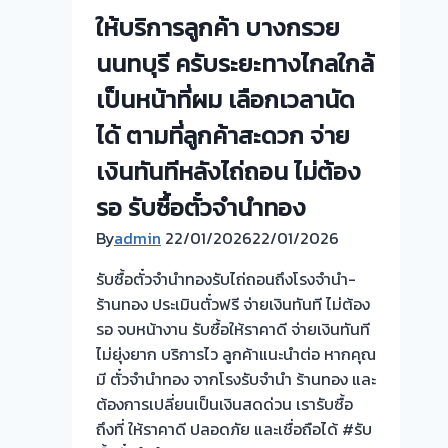
ไถ่ถอน
ทอง
ให้บริการลูกค้า บางกรวย
ถึง
ยินดี
นนทบุรี ครับระยะทางไกลใกล้
โรง
บริการ
จำนำ-
ประเมิน
เป็นหน้าที่ผม เลือกเวลานัด
ร้าน
หน้า
ได้ ตามที่ลูกค้าสะดวก จ่าย
ทอง
ตั๋ว
ประเมิน
ฟรี
เงินทันทีหลังไถ่ถอน ไม่ต้อง
ตั๋ว
ตลาด
รอ รับซื้อตั๋วจำนำทอง
ฟรี
ศาลา
จ่าย
ยา
By
admin
22/01/2026
22/01/2026
เงิน
ครับ⭐
รับซื้อตั๋วจำนำทองรับไถ่ถอนถึงโรงจำนำ-
ทันที
ร้านทอง ประเมินตั๋วฟรี จ่ายเงินทันที ไม่ต้อง
ไม่
รอ จบหน้างาน รับซื้อให้ราคาดี จ่ายเงินทันที
ต้อง
ไม่ยุ่งยาก บริการไว ลูกค้าแนะนำต่อ หากคุณ
รอ
มี ตั๋วจำนำทอง จากโรงรับจำนำ ร้านทอง และ
จบ
ต้องการเปลี่ยนเป็นเงินสดด่วน เรารับซื้อ
หน้า
ถึงที่ ให้ราคาดี ปลอดภัย และเชื่อถือได้ #รับ
งาน