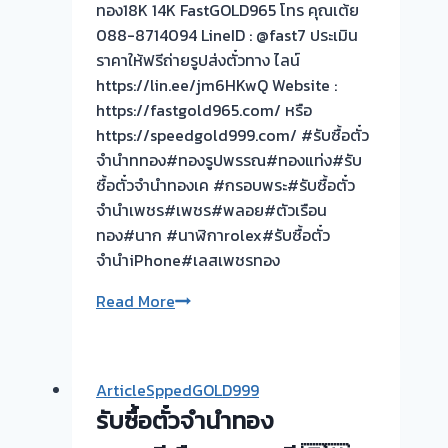
ทอง18K 14K FastGOLD965 โทร คุณเต้ย
088-8714094 LineID : @fast7 ประเมิน
ราคาให้ฟรีถ่ายรูปส่งตั๋วทาง ไลน์
https://lin.ee/jm6HKwQ Website :
https://fastgold965.com/ หรือ
https://speedgold999.com/ #รับซื้อตั๋ว
จำนำททอง#ทองรูปพรรณ#ทองแท่ง#รับ
ซื้อตั๋วจำนำทองเค #กรอบพระ#รับซื้อตั๋ว
จำนำเพชร#เพชร#พลอย#ตัวเรือน
ทอง#นาก #นาฬิกาrolex#รับซื้อตั๋ว
จำนำiPhone#เลสเพชรทอง
รับ
Read More
ซื้อ
ตั๋ว
จำนำ
ArticleSppedGOLD999
ทอง
รับซื้อตั๋วจำนำทอง
นนทบุรี