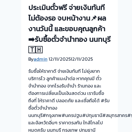
💰
ประเมินตั๋วฟรี จ่ายเงินทันที
รับ
ไม่ต้องรอ จบหน้างาน📌ผล
ไถ่ถอน
ถึง
งานวันนี้ และขอบคุณลูกค้า
โรง
➡️รับซื้อตั๋วจำนำทอง นนทบุรี
จำนำ
ร้าน
🇹🇭
ทอง
By
admin
12/11/2025
12/11/2025
ประเมิน
หน้า
รับซื้อให้ราคาดี จ่ายเงินทันที ไม่ยุ่งยาก
ตั๋ว
บริการไว ลูกค้าแนะนำต่อ หากคุณมี ตั๋ว
ฟรี
จำนำทอง จากโรงรับจำนำ ร้านทอง และ
จ่าย
ต้องการเปลี่ยนเป็นเงินสดด่วน เรารับซื้อ
สด
ถึงที่ ให้ราคาดี ปลอดภัย และเชื่อถือได้ #รับ
ทันที
ซื้อตั๋วจำนำทอง
ไม่
นนทบุรี#กรุงเทพ#นครปฐม#ปทุมธานี#สมุทรสาคร#ร
ต้อง
และจังหวัดอิ่นๆ ราคาตรงกัน ใกล้ไกลไป
รอ
หมดครับ นนทบุรี กรุงเทพ ปทุมธานี