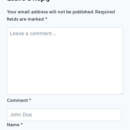
ตั๋ว
Your email address will not be published.
Required
จำนำ
fields are marked
*
ทอง
รับ
ซื้อ
ทอง
นอก
สถาน
ที่
วัน
นี้
ให้
บริการ
Comment
*
ลูกค้า
บางกรวย
นนทบุรี
ครับ
Name
*