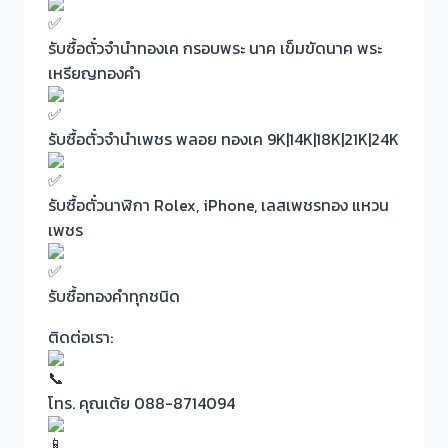
รับซื้อตั๋วจำนำทองเค กรอบพระ นาค เข็มขัดนาค พระ
เหรียญทองคำ
รับซื้อตั๋วจำนำเพชร พลอย ทองเค 9K|14K|18K|21K|24K
รับซื้อตั๋วนาฬิกา Rolex, iPhone, เลสเพชรทอง แหวน
เพชร
รับซื้อทองคำทุกชนิด
ติดต่อเรา:
โทร. คุณเต้ย 088-8714094