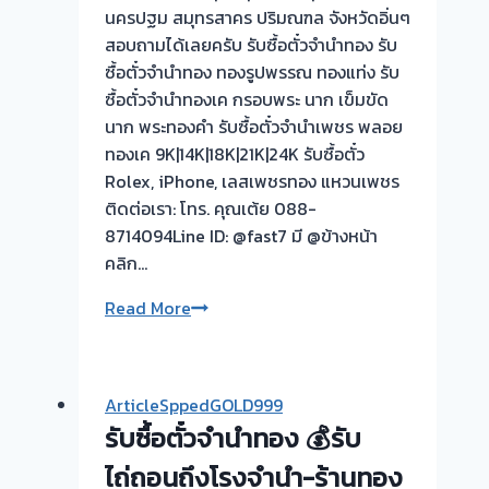
นครปฐม สมุทรสาคร ปริมณฑล จังหวัดอิ่นๆ
สอบถามได้เลยครับ รับซื้อตั๋วจำนำทอง รับ
ซื้อตั๋วจำนำทอง ทองรูปพรรณ ทองแท่ง รับ
ซื้อตั๋วจำนำทองเค กรอบพระ นาก เข็มขัด
นาก พระทองคำ รับซื้อตั๋วจำนำเพชร พลอย
ทองเค 9K|14K|18K|21K|24K รับซื้อตั๋ว
Rolex, iPhone, เลสเพชรทอง แหวนเพชร
ติดต่อเรา: โทร. คุณเต้ย 088-
8714094Line ID: @fast7 มี @ข้างหน้า
คลิก…
รับ
Read More
ซื้อ
ตั๋ว
จำนำ
ArticleSppedGOLD999
ทอง
รับซื้อตั๋วจำนำทอง 💰รับ
ยินดี
บริการ
ไถ่ถอนถึงโรงจำนำ-ร้านทอง