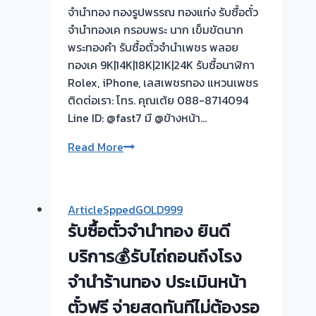
จำนำทอง ทองรูปพรรณ ทองแท่ง รับซื้อตั๋ว
ถึง
จำนำทองเค กรอบพระ นาก เข็มขัดนาก
โรง
พระทองคำ รับซื้อตั๋วจำนำเพชร พลอย
จำนำ-
ทองเค 9K|14K|18K|21K|24K รับซื้อนาฬิกา
ร้าน
Rolex, iPhone, เลสเพชรทอง แหวนเพชร
ทอง
ติดต่อเรา: โทร. คุณเต้ย 088-8714094
ประเมิน
Line ID: @fast7 มี @ข้างหน้า…
ตั๋ว
ฟรี
รับ
Read More
จ่าย
ซื้อ
เงิน
ตั๋ว
ทันที
จำนำ
ไม่
ArticleSppedGOLD999
ทอง
ต้อง
รับซื้อตั๋วจำนำทอง ยินดี
|
รอ
รับ
บริการ💰รับไถ่ถอนถึงโรง
จบ
ซื้อ
หน้า
จำนำร้านทอง ประเมินหน้า
ตั่ว
งาน
ตั๋วฟรี จ่ายสดทันทีไม่ต้องรอ
จำนำ
📌