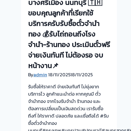
ขอบคุณ
บางศรีเมือง นนทบุรี 🇹🇭
ลูกค้า
ขอบคุณลูกค้าที่เรียกใช้
ย่าน
บริการครับรับซื้อตั๋วจำนำ
ไทรน้อย
ครับ
ทอง 💰รับไถ่ถอนถึงโรง
จำนำ-ร้านทอง ประเมินตั๋วฟรี
จ่ายเงินทันที ไม่ต้องรอ จบ
หน้างาน📌
By
admin
18/11/2025
18/11/2025
รับซื้อให้ราคาดี จ่ายเงินทันที ไม่ยุ่งยาก
บริการไว ลูกค้าแนะนำต่อ หากคุณมี ตั๋ว
จำนำทอง จากโรงรับจำนำ ร้านทอง และ
ต้องการเปลี่ยนเป็นเงินสดด่วน เรารับซื้อ
ถึงที่ ให้ราคาดี ปลอดภัย และเชื่อถือได้ #รับ
ซื้อตั๋วจำนำทอง
นนทบุรี#กรุงเทพ#นครปฐม#ปทุมธานี#สมุทรสาคร#ร