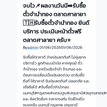
ทอง
จบไว📌ผลงานวันนี➡️รับซื้อ
ปากเกร็ด|
ตั๋วจำนำทอง ตลาดศาลายา
ไทรน้อย
นนทบุรี
🇹🇭รับซื้อตั๋วจำนำทอง ยินดี
ให้
บริการ ประเมินหน้าตั๋วฟรี
ราคา
สูง
ตลาดศาลายา ครับ⭐
จ่าย
By
admin
01/06/2026
01/06/2026
เงินสด
ทันที
รับซื้อให้ราคาดี จ่ายเงินสดทันที ไม่ยุ่งยาก
บริการไว ลูกค้าแนะนำต่อ หากคุณมี ตั๋ว
จำนำทอง จากโรงรับจำนำ ร้านทอง และ
ต้องการเปลี่ยนเป็นเงินสดด่วน เรารับซื้อ
ถึงที่ ให้ราคาดี รับเงินสดทันที ปลอดภัย และ
เชื่อถือได้ #รับซื้อตั๋วจำนำทอง
นนทบุรี#กรุงเทพ#นครปฐม#ปทุมธานี#สมุทรสาคร#รา
และ จังหวัดอิ่นๆ ราคาตรงกัน ใกล้ไกลไป
หมดครับ นนทบุรี กรุงเทพ ปทุมธานี