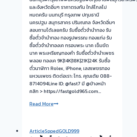
และจังหวัดอิ่นๆ ราคาตรงกัน ใกล้ไกลไป
หมดครับ นนทบุรี กรุงเทพ ปทุมธานี
นครปฐม สมุทรสาคร ปริมณฑล จังหวัดอิ่นๆ
สอบถามได้เลยครับ รับซื้อตั๋วจำนำทอง รับ
ซื้อตั๋วจำนำทอง ทองรูปพรรณ ทองแท่ง รับ
ซื้อตั๋วจำนำทองเค กรอบพระ นาค เข็มขัด
นาค พระเหรียญทองคำ รับซื้อตั๋วจำนำเพชร
พลอย ทองเค 9K|14K|18K|21K|24K รับซื้อ
ตั๋วนาฬิกา Rolex, iPhone, เลสเพชรทอง
แหวนเพชร ติดต่อเรา: โทร. คุณเต้ย 088-
8714094Line ID: @fast7 มี @ข้างหน้า
คลิก > https://fastgold965.com…
รับ
Read More
ซื้อ
ตั๋ว
จำนำ
ArticleSppedGOLD999
ทอง