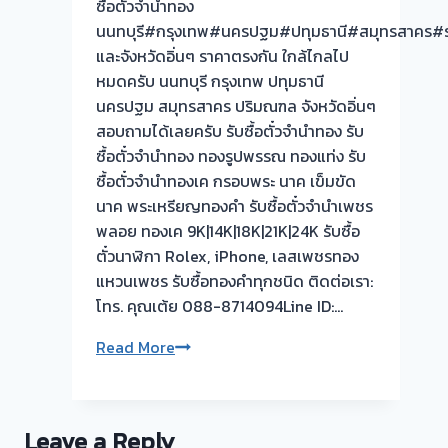
ซื้อตั๋วจำนำทอง
📌
นนทบุรี#กรุงเทพ#นครปฐม#ปทุมธานี#สมุทรสาคร#ร
ผล
และจังหวัดอิ่นๆ ราคาตรงกัน ใกล้ไกลไป
งาน
หมดครับ นนทบุรี กรุงเทพ ปทุมธานี
วัน
นครปฐม สมุทรสาคร ปริมณฑล จังหวัดอิ่นๆ
นี้
สอบถามได้เลยครับ รับซื้อตั๋วจำนำทอง รับ
และ
ซื้อตั๋วจำนำทอง ทองรูปพรรณ ทองแท่ง รับ
ขอบคุณ
ซื้อตั๋วจำนำทองเค กรอบพระ นาค เข็มขัด
ลูกค้า
นาค พระเหรียญทองคำ รับซื้อตั๋วจำนำเพชร
➡️รับ
พลอย ทองเค 9K|14K|18K|21K|24K รับซื้อ
ซื้อ
ตั๋วนาฬิกา Rolex, iPhone, เลสเพชรทอง
ตั๋ว
แหวนเพชร รับซื้อทองคำทุกชนิด ติดต่อเรา:
จำนำ
โทร. คุณเต้ย 088-8714094Line ID:…
ทอง
นนทบุรี
ยินดี
Read More
🇹🇭
รับ
ใช้
รับ
Leave a Reply
ซื้อ