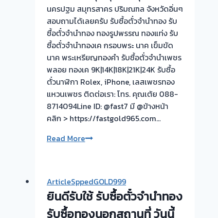
จบไว
นครปฐม สมุทรสาคร ปริมณฑล จังหวัดอิ่นๆ
📌
สอบถามได้เลยครับ รับซื้อตั๋วจำนำทอง รับ
ผล
ซื้อตั๋วจำนำทอง ทองรูปพรรณ ทองแท่ง รับ
งาน
ซื้อตั๋วจำนำทองเค กรอบพระ นาค เข็มขัด
วัน
นาค พระเหรียญทองคำ รับซื้อตั๋วจำนำเพชร
นี➡️รับ
พลอย ทองเค 9K|14K|18K|21K|24K รับซื้อ
ซื้อ
ตั๋วนาฬิกา Rolex, iPhone, เลสเพชรทอง
ตั๋ว
แหวนเพชร ติดต่อเรา: โทร. คุณเต้ย 088-
จำนำ
8714094Line ID: @fast7 มี @ข้างหน้า
ทอง
คลิก > https://fastgold965.com…
ตลาด
รับ
Read More
ศาลา
ซื้อ
ยา
ตั๋ว
🇹🇭
จำนำ
รับ
ArticleSppedGOLD999
ทอง
ซื้อ
ยินดีรับใช้ รับซื้อตั๋วจำนำทอง
💰
ตั๋ว
รับ
รับซื้อทองนอกสถานที่ วันนี้
จำนำ