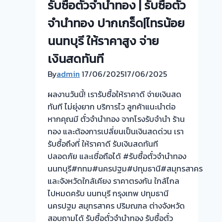
รับซื้อตั๋วจำนำทอง | รับซื้อตั่ว
บางศรีเมือง
นนทบุรี
จำนำทอง ปากเกร็ด|ไทรน้อย
🇹🇭
นนทบุรี ให้ราคาสูง จ่าย
ขอบคุณ
เงินสดทันที
ลูกค้า
ที่
By
admin
17/06/2025
17/06/2025
เรียก
ผลงานวันนี้! เรารับซื้อให้ราคาดี จ่ายเงินสด
ใช้
ทันที ไม่ยุ่งยาก บริการไว ลูกค้าแนะนำต่อ
บริการ
หากคุณมี ตั๋วจำนำทอง จากโรงรับจำนำ ร้าน
ครับ
ทอง และต้องการเปลี่ยนเป็นเงินสดด่วน เรา
รับ
รับซื้อถึงที่ ให้ราคาดี รับเงินสดทันที
ซื้อ
ปลอดภัย และเชื่อถือได้ #รับซื้อตั๋วจำนำทอง
ตั๋ว
นนทบุรี#กทม#นครปฐม#ปทุมธานี#สมุทรสาคร
จำนำ
และจังหวัดใกล้เคียง ราคาตรงกัน ใกล้ไกล
ทอง
ไปหมดครับ นนทบุรี กรุงเทพ ปทุมธานี
💰
นครปฐม สมุทรสาคร ปริมณฑล ต่างจังหวัด
รับ
สอบถามได้ รับซื้อตั๋วจำนำทอง รับซื้อตั๋ว
ไถ่ถอน