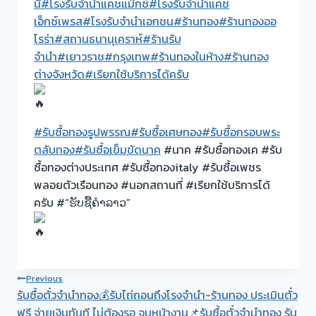
นี่
#โรงรับจำนำแคชแม๊กซ์
#โรงรับจำนำแคช
เอ็กซ์เพรส
#โรงรับจำนำเอกชน
#ร้านทอง
#ร้านทองออ
โรร่า
#สถานธนานุเคราห์
#ร้านรับ
จำนำ
#เยาวราช
#กรุงเทพ
#ร้านทองในห้าง
#ร้านทอง
ต่างจังหวัด
#เรียกใช้บริการได้ครับ
#รับซื้อทองรูปพรรณ
#รับซื้อเศษทอง
#รับซื้อกรอบพระ
ตลับทอง
#รับซื้อเข็มขัดนาค
#นาค #รับซื้อทองเค #รับ
ซื้อทองต่างประเทศ #รับซื้อทองitaly #รับซื้อเพชร
พลอยตัวเรือนทอง #นอกสถานที่ #เรียกใช้บริการได้
ครับ #“ຮັບຊື້ຄຳລາວ”
Post
Previous
รับซื้อตั๋วจำนำทอง💰รับไถ่ถอนถึงโรงจำนำ-ร้านทอง ประเมินตั๋ว
navigation
ฟรี จ่ายเงินทันที ไม่ต้องรอ จบหน้างาน📌รับซื้อตั๋วจำนำทอง รับ