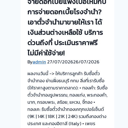
จ่ายดอกเบี้ยแพงเบื่อไหมกับ
สูง!
เปลี่ยน
การจ่ายดอกเบี้ยโรงจำนำ?
ตั๋ว
เอาตั๋วจำนำมาขายให้เรา ได้
จำนำ
เป็น
เงินส่วนต่างเหลือใช้ บริการ
เงินสด
ด่วนถึงที่ ประเมินราคาฟรี
-
>
ไม่มีค่าใช้จ่าย!
ซอย
By
admin
27/07/2026
26/07/2026
วัด
ลาด
ผลงานวันนี้ -> ให้บริการลูกค้า รับซื้อตั๋ว
ปลา
จำนำทอง ย่านฝั่งธนบุรี กทม สิ่งที่เรารับซื้อ
ดุก
(ให้ราคาสูงตามราคาตลาด): • ทองคำ: รับซื้อ
นนทบุรี
ตั๋วจำนำทองรูปพรรณ, ทองแท่ง, พระทองคำ,
นาก, กรอบพระ, สร้อย, แหวน, จี้ทอง •
ทองเค: รับซื้อตั๋วจำนำทองเคทุกเปอร์เซ็นต์
(9K | 14K | 18K | 21K | 24K) รวมถึงทองต่าง
ประเทศ และทองอิตาลี (Italy) • เพชร