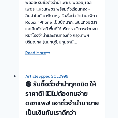
พลอย: รับซื้อตั๋วจำนำเพชร, พลอย, เลส
เพชร, แหวนเพชร พร้อมตัวเรือนทอง •
สินค้าไอที นาฬิกาหรู: รับซื้อตั๋วจำนำนาฬิกา
Rolex, iPhone, เข็มขัดนาก, เงินแท่งมีตรา
และสินค้าไอที พื้นที่ให้บริการ บริการด่วนจบ
หน้าโรงจำนำและร้านทองทั่ว กรุงเทพฯ
ปริมณฑล (นนทบุรี, ปทุมธานี,…
รับ
Read More
ซื้อ
ตั๋ว
จำนำ
ArticleSppedGOLD999
ทอง
🟢 รับซื้อตั๋วจำนำทุกชนิด ให้
ทุก
ชนิด
ราคาดี! 💵ไม่ต้องทนจ่าย
ให้
ดอกแพง! เอาตั๋วจำนำมาขาย
ราคา
เป็นเงินกับเราดีกว่า
สูง!