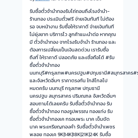
ฟรี
รับซื้อตั๋วจำนำทองรับไถ่ถอนถึงโรงจำนำ-
จ่าย
ร้านทอง ประเมินตั๋วฟรี จ่ายเงินทันที ไม่ต้อง
สด
รอ จบหน้างาน รับซื้อให้ราคาดี จ่ายเงินทันที
ทันที
ไม่ยุ่งยาก บริการไว ลูกค้าแนะนำต่อ หากคุณ
ไม่
มี ตั๋วจำนำทอง จากโรงรับจำนำ ร้านทอง และ
ต้อง
ต้องการเปลี่ยนเป็นเงินสดด่วน เรารับซื้อ
รอ
ถึงที่ ให้ราคาดี ปลอดภัย และเชื่อถือได้ #รับ
จบไว
ซื้อตั๋วจำนำทอง
นนทบุรี#กรุงเทพ#นครปฐม#ปทุมธานี#สมุทรสาคร#ร
และจังหวัดอิ่นๆ ราคาตรงกัน ใกล้ไกลไป
หมดครับ นนทบุรี กรุงเทพ ปทุมธานี
นครปฐม สมุทรสาคร ปริมณฑล จังหวัดอิ่นๆ
สอบถามได้เลยครับ รับซื้อตั๋วจำนำทอง รับ
ซื้อตั๋วจำนำทอง ทองรูปพรรณ ทองแท่ง รับ
ซื้อตั๋วจำนำทองเค กรอบพระ นาค เข็มขัด
นาค พระเหรียญทองคำ รับซื้อตั๋วจำนำเพชร
พลอย ทองเค 9K|14K|18K|21K|24K รับซื้อ