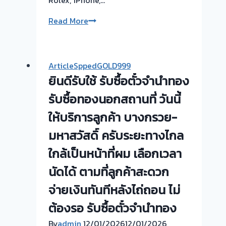
Rolex, iPhone,…
รับ
Read More
ซื้อ
ตั๋ว
จำนำ
ArticleSppedGOLD999
ทอง
ยินดีรับใช้ รับซื้อตั๋วจำนำทอง
ยินดี
บริการ
รับซื้อทองนอกสถานที่ วันนี้
รับ
ให้บริการลูกค้า บางกรวย-
ไถ่ถอน
มหาสวัสดิ์ ครับระยะทางไกล
ถึง
โรง
ใกล้เป็นหน้าที่ผม เลือกเวลา
จำนำ
นัดได้ ตามที่ลูกค้าสะดวก
ร้าน
ทอง
จ่ายเงินทันทีหลังไถ่ถอน ไม่
ประเมิน
ต้องรอ รับซื้อตั๋วจำนำทอง
หน้า
ตั๋ว
By
admin
12/01/2026
12/01/2026