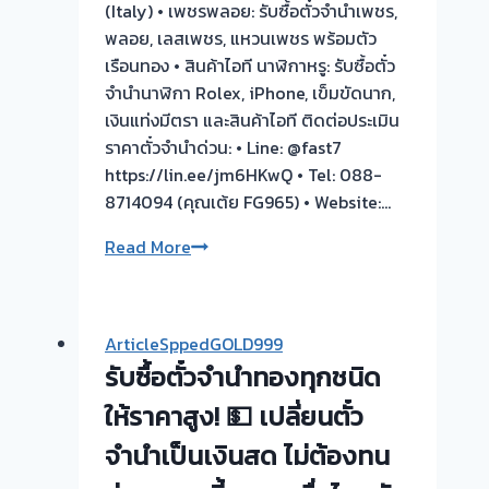
ทอง
(Italy) • เพชรพลอย: รับซื้อตั๋วจำนำเพชร,
ประเมิน
พลอย, เลสเพชร, แหวนเพชร พร้อมตัว
ฟรี
เรือนทอง • สินค้าไอที นาฬิกาหรู: รับซื้อตั๋ว
รับ
จำนำนาฬิกา Rolex, iPhone, เข็มขัดนาก,
ซื้อ
เงินแท่งมีตรา และสินค้าไอที ติดต่อประเมิน
ตั๋ว
ราคาตั๋วจำนำด่วน: • Line: @fast7
จำนำ
https://lin.ee/jm6HKwQ • Tel: 088-
ทอง-
8714094 (คุณเต้ย FG965) • Website:…
บางซื่อ
กรุงเทพ
รับ
Read More
ซื้อ
ตั๋ว
จำนำ
ArticleSppedGOLD999
ทอง
รับซื้อตั๋วจำนำทองทุกชนิด
ทุก
ชนิด
ให้ราคาสูง! 💵 เปลี่ยนตั๋ว
ให้
จำนำเป็นเงินสด ไม่ต้องทน
ราคา