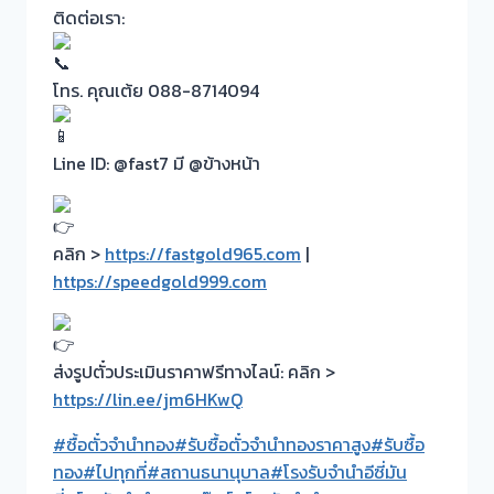
ติดต่อเรา:
โทร. คุณเต้ย 088-8714094
Line ID: @fast7 มี @ข้างหน้า
คลิก >
https://fastgold965.com
|
https://speedgold999.com
ส่งรูปตั๋วประเมินราคาฟรีทางไลน์: คลิก >
https://lin.ee/jm6HKwQ
#ซื้อตั๋วจำนำทอง
#รับซื้อตั๋วจำนำทองราคาสูง
#รับซื้อ
ทอง
#ไปทุกที่
#สถานธนานุบาล
#โรงรับจำนำอีซี่มัน