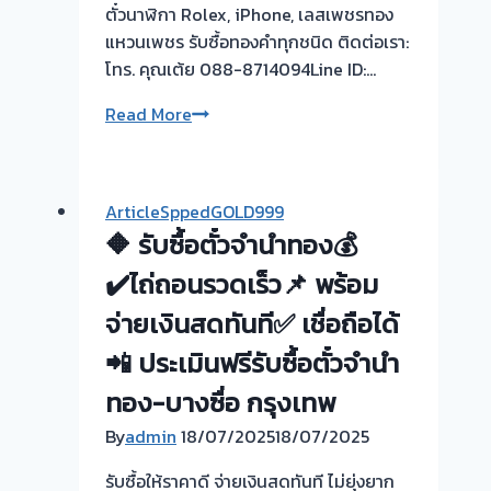
ตั๋วนาฬิกา Rolex, iPhone, เลสเพชรทอง
แหวนเพชร รับซื้อทองคำทุกชนิด ติดต่อเรา:
โทร. คุณเต้ย 088-8714094Line ID:…
ยินดี
Read More
รับ
ใช้
รับ
ArticleSppedGOLD999
ซื้อ
🔶 รับซื้อตั๋วจำนำทอง💰
ตั๋ว
จำนำ
✔️ไถ่ถอนรวดเร็ว📌 พร้อม
ทอง
จ่ายเงินสดทันที✅ เชื่อถือได้
รับ
📲 ประเมินฟรีรับซื้อตั๋วจำนำ
ซื้อ
ทอง
ทอง-บางซื่อ กรุงเทพ
นอก
By
admin
18/07/2025
18/07/2025
สถาน
ที่
รับซื้อให้ราคาดี จ่ายเงินสดทันที ไม่ยุ่งยาก