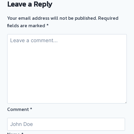
โรง
Leave a Reply
จำนำ
จำนำ?
ทุก
เอา
Your email address will not be published.
Required
ชนิด
ตั๋ว
fields are marked
*
ให้
จำนำ
ราคา
มา
ดี!
ขาย
💵
ให้
ไม่
เรา
ต้อง
ได้
ทน
เงิน
จ่าย
ส่วน
ดอก
ต่าง
แพง!
เหลือ
เอา
ใช้
Comment
*
ตั๋ว
บริการ
จำนำ
ด่วน
มา
ถึงที่
ขาย