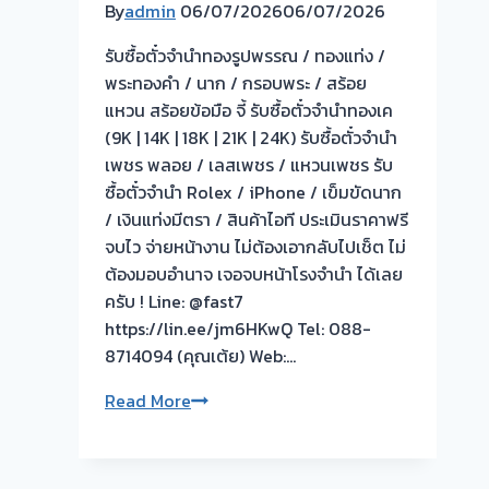
💵
By
admin
06/07/2026
06/07/2026
เปลี่ยน
รับซื้อตั๋วจำนำทองรูปพรรณ / ทองแท่ง /
ตั๋ว
พระทองคำ / นาก / กรอบพระ / สร้อย
จำนำ
แหวน สร้อยข้อมือ จี้ รับซื้อตั๋วจำนำทองเค
เป็น
(9K | 14K | 18K | 21K | 24K) รับซื้อตั๋วจำนำ
เงินสด
เพชร พลอย / เลสเพชร / แหวนเพชร รับ
ไม่
ซื้อตั๋วจำนำ Rolex / iPhone / เข็มขัดนาก
ต้อง
/ เงินแท่งมีตรา / สินค้าไอที ประเมินราคาฟรี
ทน
จบไว จ่ายหน้างาน ไม่ต้องเอากลับไปเช็ต ไม่
จ่าย
ต้องมอบอำนาจ เจอจบหน้าโรงจำนำ ได้เลย
ดอกเบี้ย
ครับ ! Line: @fast7
แพง
https://lin.ee/jm6HKwQ Tel: 088-
เบื่อ
8714094 (คุณเต้ย) Web:…
ไหม
กับ
🟢
Read More
การ
รับ
จ่าย
ซื้อ
ดอกเบี้ย
ตั๋ว