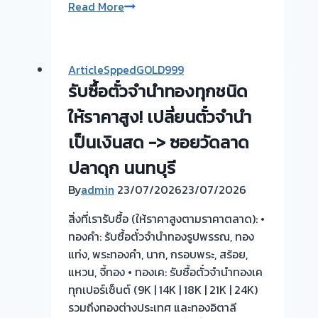
นัด
🔶
Read More
ได้
รับ
ตาม
ซื้อ
ที่
ตั๋ว
ArticleSppedGOLD999
ลูกค้า
จำนำ
รับซื้อตั๋วจำนำทองทุกชนิด
สะดวก
ทอง
จ่าย
💰
ให้ราคาสูง! เปลี่ยนตั๋วจำนำ
เงิน
✔️ไถ่ถอน
เป็นเงินสด -> ซอยวัดลาด
ทันที
รวดเร็ว
ปลาดุก นนทบุรี
หลัง
📌
ไถ่ถอน
พร้อม
By
admin
23/07/2026
23/07/2026
ไม่
จ่าย
ต้อง
สิ่งที่เรารับซื้อ (ให้ราคาสูงตามราคาตลาด): •
เงินสด
รอ
ทองคำ: รับซื้อตั๋วจำนำทองรูปพรรณ, ทอง
ทันที✅
รับ
แท่ง, พระทองคำ, นาก, กรอบพระ, สร้อย,
เชื่อ
ซื้อ
แหวน, จี้ทอง • ทองเค: รับซื้อตั๋วจำนำทองเค
ถือ
ตั๋ว
ทุกเปอร์เซ็นต์ (9K | 14K | 18K | 21K | 24K)
ได้
จำนำ
รวมถึงทองต่างประเทศ และทองอิตาลี
📲