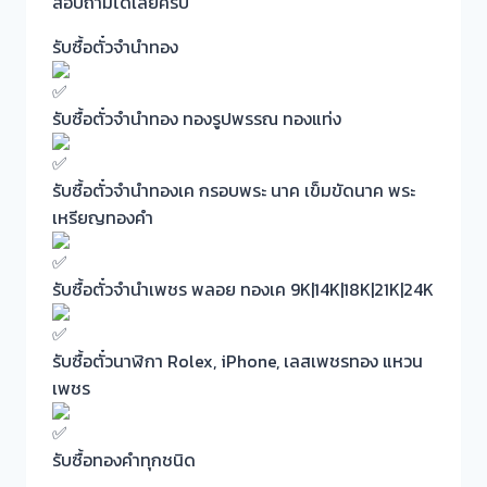
สอบถามได้เลยครับ
รับซื้อตั๋วจำนำทอง
รับซื้อตั๋วจำนำทอง ทองรูปพรรณ ทองแท่ง
รับซื้อตั๋วจำนำทองเค กรอบพระ นาค เข็มขัดนาค พระ
เหรียญทองคำ
รับซื้อตั๋วจำนำเพชร พลอย ทองเค 9K|14K|18K|21K|24K
รับซื้อตั๋วนาฬิกา Rolex, iPhone, เลสเพชรทอง แหวน
เพชร
รับซื้อทองคำทุกชนิด