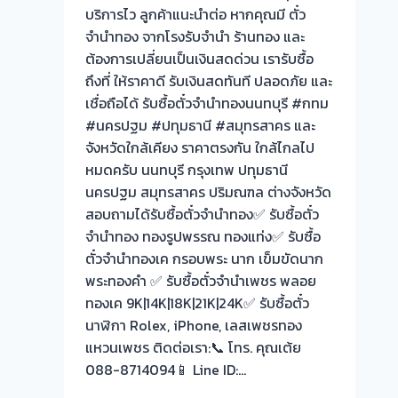
วัน
บริการไว ลูกค้าแนะนำต่อ หากคุณมี ตั๋ว
นี้
จำนำทอง จากโรงรับจำนำ ร้านทอง และ
ให้
ต้องการเปลี่ยนเป็นเงินสดด่วน เรารับซื้อ
บริการ
ถึงที่ ให้ราคาดี รับเงินสดทันที ปลอดภัย และ
ลูกค้า
เชื่อถือได้ รับซื้อตั๋วจำนำทองนนทบุรี #กทม
บางกรวย-
#นครปฐม #ปทุมธานี #สมุทรสาคร และ
มหา
จังหวัดใกล้เคียง ราคาตรงกัน ใกล้ไกลไป
สวัสดิ์
หมดครับ นนทบุรี กรุงเทพ ปทุมธานี
ครับ
นครปฐม สมุทรสาคร ปริมณฑล ต่างจังหวัด
ระยะ
สอบถามได้รับซื้อตั๋วจำนำทอง✅ รับซื้อตั๋ว
ทาง
จำนำทอง ทองรูปพรรณ ทองแท่ง✅ รับซื้อ
ไกล
ตั๋วจำนำทองเค กรอบพระ นาก เข็มขัดนาก
ใกล้
พระทองคำ ✅ รับซื้อตั๋วจำนำเพชร พลอย
เป็น
ทองเค 9K|14K|18K|21K|24K✅ รับซื้อตั๋ว
หน้าที่
นาฬิกา Rolex, iPhone, เลสเพชรทอง
ผม
แหวนเพชร ติดต่อเรา:📞 โทร. คุณเต้ย
เลือก
088-8714094📱 Line ID:…
เวลา