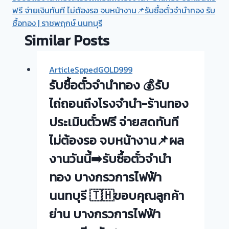
ฟรี จ่ายเงินทันที ไม่ต้องรอ จบหน้างาน📌รับซื้อตั๋วจำนำทอง รับ
ซื้อทอง | ราชพฤกษ์ นนทบุรี
Similar Posts
ArticleSppedGOLD999
รับซื้อตั๋วจำนำทอง 💰รับ
ไถ่ถอนถึงโรงจำนำ-ร้านทอง
ประเมินตั๋วฟรี จ่ายสดทันที
ไม่ต้องรอ จบหน้างาน📌ผล
งานวันนี้➡️รับซื้อตั๋วจำนำ
ทอง บางกรวการไฟฟ้า
นนทบุรี 🇹🇭ขอบคุณลูกค้า
ย่าน บางกรวการไฟฟ้า