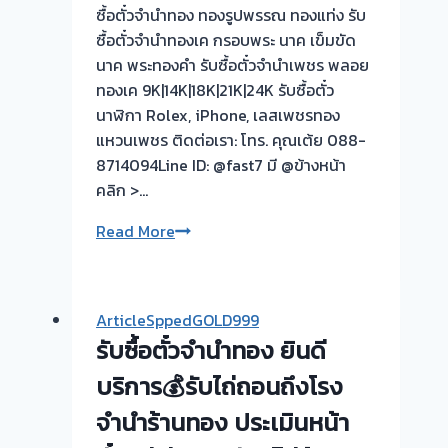
ซื้อตั๋วจำนำทอง ทองรูปพรรณ ทองแท่ง รับ
จำนำ
ซื้อตั๋วจำนำทองเค กรอบพระ นาค เข็มขัด
ทอง
นาค พระทองคำ รับซื้อตั๋วจำนำเพชร พลอย
บาง
ทองเค 9K|14K|18K|21K|24K รับซื้อตั๋ว
กร
นาฬิกา Rolex, iPhone, เลสเพชรทอง
วการ
แหวนเพชร ติดต่อเรา: โทร. คุณเต้ย 088-
ไฟฟ้า
8714094Line ID: @fast7 มี @ข้างหน้า
นนทบุรี
คลิก >…
🇹🇭
ขอบคุณ
รับ
Read More
ลูกค้า
ซื้อ
ย่าน
ตั๋ว
บาง
จำนำ
ArticleSppedGOLD999
กร
ทอง
รับซื้อตั๋วจำนำทอง ยินดี
วการ
💰
ไฟฟ้า
รับ
บริการ💰รับไถ่ถอนถึงโรง
นนทบุรี
ไถ่ถอน
จำนำร้านทอง ประเมินหน้า
ครับ⭐
ถึง