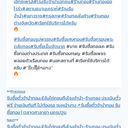
เอ็กซ์เพรส
#โรงรับจำนำเอกชน
#ร้านทอง
#ร้านทองออ
โรร่า
#สถานธนานุเคราห์
#ร้านรับ
จำนำ
#เยาวราช
#กรุงเทพ
#ร้านทองในห้าง
#ร้านทอง
ต่างจังหวัด
#เรียกใช้บริการได้ครับ
#รับซื้อทองรูปพรรณ
#รับซื้อเศษทอง
#รับซื้อกรอบพระ
ตลับทอง
#รับซื้อเข็มขัดนาค
#นาค #รับซื้อทองเค #รับ
ซื้อทองต่างประเทศ #รับซื้อทองitaly #รับซื้อเพชร
พลอยตัวเรือนทอง #นอกสถานที่ #เรียกใช้บริการได้
ครับ #“ຮັບຊື້ຄຳລາວ”
Post
Previous
รับซื้อตั๋วจำนำทอง💰รับไถ่ถอนถึงโรงจำนำ-ร้านทอง ประเมินตั๋ว
navigation
ฟรี จ่ายเงินทันที ไม่ต้องรอ จบหน้างาน📌รับซื้อตั๋วจำนำทอง รับ
ซื้อทอง | ตลาดศาลายา นครปฐม
Next
รับซื้อตั๋วจำนำทอง💰รับไถ่ถอนถึงโรงจำนำ-ร้านทอง ประเมินตั๋ว