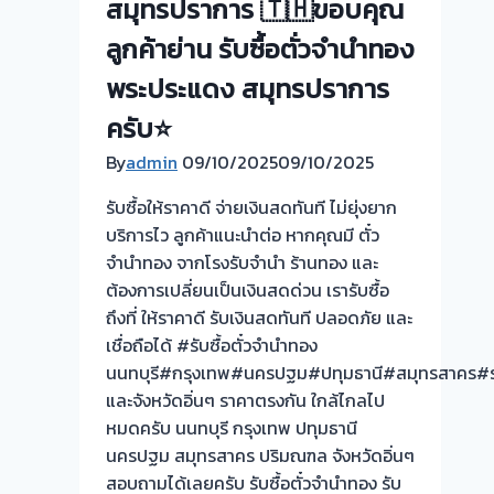
สมุทรปราการ 🇹🇭ขอบคุณ
ตั๋ว
ลูกค้าย่าน รับซื้อตั่วจำนำทอง
ฟรี
จ่าย
พระประแดง สมุทรปราการ
สด
ครับ⭐
ทันที
By
admin
09/10/2025
ไม่
09/10/2025
ต้อง
รับซื้อให้ราคาดี จ่ายเงินสดทันที ไม่ยุ่งยาก
รอ
บริการไว ลูกค้าแนะนำต่อ หากคุณมี ตั๋ว
จบ
จำนำทอง จากโรงรับจำนำ ร้านทอง และ
หน้า
ต้องการเปลี่ยนเป็นเงินสดด่วน เรารับซื้อ
งาน
ถึงที่ ให้ราคาดี รับเงินสดทันที ปลอดภัย และ
📌
เชื่อถือได้ #รับซื้อตั๋วจำนำทอง
ผล
นนทบุรี#กรุงเทพ#นครปฐม#ปทุมธานี#สมุทรสาคร#ร
งาน
และจังหวัดอิ่นๆ ราคาตรงกัน ใกล้ไกลไป
วัน
หมดครับ นนทบุรี กรุงเทพ ปทุมธานี
นี้➡️รับ
นครปฐม สมุทรสาคร ปริมณฑล จังหวัดอิ่นๆ
ซื้อ
สอบถามได้เลยครับ รับซื้อตั๋วจำนำทอง รับ
ตั๋ว