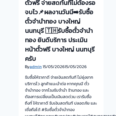
ตั๋วฟรี จ่ายสดทันทีไม่ต้องรอ
โรง
จำนำ-
จบไว📌ผลงานวันนี➡️รับซื้อ
ร้าน
ตั๋วจำนำทอง บางใหญ่
ทอง
ประเมิน
นนทบุรี 🇹🇭รับซื้อตั๋วจำนำ
ตั๋ว
ทอง ยินดีบริการ ประเมิน
ฟรี
จ่าย
หน้าตั๋วฟรี บางใหญ่ นนทบุรี
สด
ครับ
ทันที
By
admin
15/05/2026
ไม่
15/05/2026
ต้อง
รับซื้อให้ราคาดี จ่ายเงินสดทันที ไม่ยุ่งยาก
รอ
บริการไว ลูกค้าแนะนำต่อ หากคุณมี ตั๋ว
จบ
จำนำทอง จากโรงรับจำนำ ร้านทอง และ
หน้า
ต้องการเปลี่ยนเป็นเงินสดด่วน เรารับซื้อ
งาน
ถึงที่ ให้ราคาดี รับเงินสดทันที ปลอดภัย และ
📌
เชื่อถือได้ #รับซื้อตั๋วจำนำทอง
ผล