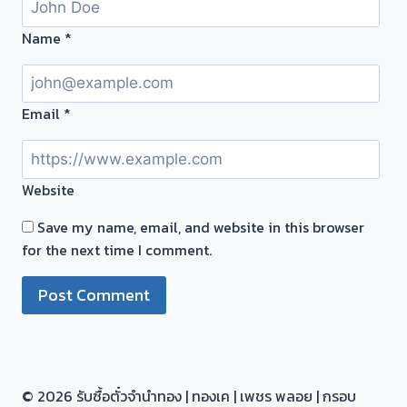
สด
ทันที
Name
*
ไม่
ต้อง
รอ
Email
*
จบไว
📌
ผล
Website
งาน
วัน
Save my name, email, and website in this browser
นี➡️รับ
for the next time I comment.
ซื้อ
ตั๋ว
จำนำ
ทอง
บางใหญ่-
บางบัวทอง
© 2026 รับซื้อตั๋วจำนำทอง | ทองเค | เพชร พลอย | กรอบ
นนทบุรี