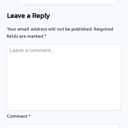
ตั๋ว
ตั๋ว
จำนำ
จำนำ
Leave a Reply
ทอง
ทอง
ยินดี
Your email address will not be published.
Required
บริการ
fields are marked
*
💰
รับ
ไถ่ถอน
ถึง
โรง
จำนำ
ร้าน
ทอง
ประเมิน
หน้า
ตั๋ว
Comment
*
ฟรี
จ่าย