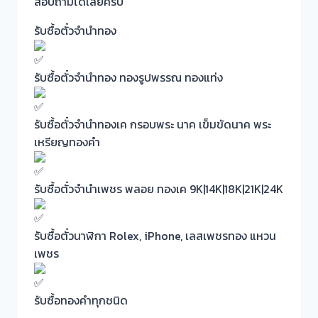
สอบถามได้เลยครับ
รับซื้อตั๋วจำนำทอง
รับซื้อตั๋วจำนำทอง ทองรูปพรรณ ทองแท่ง
รับซื้อตั๋วจำนำทองเค กรอบพระ นาค เข็มขัดนาค พระ
เหรียญทองคำ
รับซื้อตั๋วจำนำเพชร พลอย ทองเค 9K|14K|18K|21K|24K
รับซื้อตั๋วนาฬิกา Rolex, iPhone, เลสเพชรทอง แหวน
เพชร
รับซื้อทองคำทุกชนิด