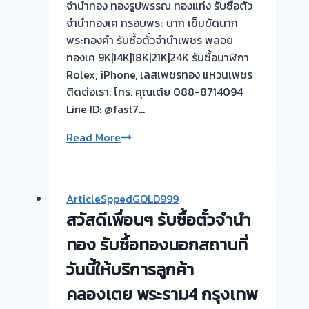
จำนำทอง ทองรูปพรรณ ทองแท่ง รับซื้อตั๋ว
ต้อง
จำนำทองเค กรอบพระ นาก เข็มขัดนาก
รอ
พระทองคำ รับซื้อตั๋วจำนำเพชร พลอย
จบไว
ทองเค 9K|14K|18K|21K|24K รับซื้อนาฬิกา
📌
Rolex, iPhone, เลสเพชรทอง แหวนเพชร
ผล
ติดต่อเรา: โทร. คุณเต้ย 088-8714094
งาน
Line ID: @fast7…
วัน
นี➡️รับ
รับ
Read More
ซื้อ
ซื้อ
ตั๋ว
ตั๋ว
จำนำ
จำนำ
ArticleSppedGOLD999
ทอง
ทอง
สวัสดีเพื่อนๆ รับซื้อตั๋วจำนำ
บางใหญ่
|
นนทบุรี
รับ
ทอง รับซื้อทองนอกสถานที่
🇹🇭
ซื้อ
วันนี้ให้บริการลูกค้า
รับ
ตั่ว
ซื้อ
คลองเตย พระราม4 กรุงเทพ
จำนำ
ตั๋ว