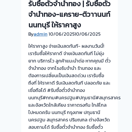
รับซื้อตั๋วจำนำทอง | รับซื้อตั่ว
พระประแดง
ยินดี
สมุทรปราการ
บริการ
จำนำทอง-แคราย-ติวาานนท์
ครับ⭐
💰
นนทบุรี ให้ราคาสูง
รับ
By
admin
10/06/2025
10/06/2025
ไถ่ถอน
ถึง
ให้ราคาสูง จ่ายเงินสดทันที- ผลงานวันนี้!
โรง
เรารับซื้อให้ราคาดี จ่ายเงินสดทันที ไม่ยุ่ง
จำนำ
ยาก บริการไว ลูกค้าแนะนำต่อ หากคุณมี ตั๋ว
ร้าน
จำนำทอง จากโรงรับจำนำ ร้านทอง และ
ทอง
ต้องการเปลี่ยนเป็นเงินสดด่วน เรารับซื้อ
ประเมิน
ถึงที่ ให้ราคาดี รับเงินสดทันที ปลอดภัย และ
หน้า
เชื่อถือได้ #รับซื้อตั๋วจำนำทอง
ตั๋ว
นนทบุรี#กทม#นครปฐม#ปทุมธานี#สมุทรสาคร
ฟรี
และจังหวัดใกล้เคียง ราคาตรงกัน ใกล้ไกล
จ่าย
ไปหมดครับ นนทบุรี กรุงเทพ ปทุมธานี
สด
นครปฐม สมุทรสาคร ปริมณฑล ต่างจังหวัด
ทันที
สอบถามได้ รับซื้อตั๋วจำนำทอง รับซื้อตั๋ว
ไม่