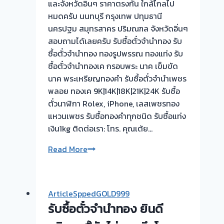
และจังหวัดอิ่นๆ ราคาตรงกัน ใกล้ไกลไป
หมดครับ นนทบุรี กรุงเทพ ปทุมธานี
นครปฐม สมุทรสาคร ปริมณฑล จังหวัดอิ่นๆ
สอบถามได้เลยครับ รับซื้อตั๋วจำนำทอง รับ
ซื้อตั๋วจำนำทอง ทองรูปพรรณ ทองแท่ง รับ
ซื้อตั๋วจำนำทองเค กรอบพระ นาค เข็มขัด
นาค พระเหรียญทองคำ รับซื้อตั๋วจำนำเพชร
พลอย ทองเค 9K|14K|18K|21K|24K รับซื้อ
ตั๋วนาฬิกา Rolex, iPhone, เลสเพชรทอง
แหวนเพชร รับซื้อทองคำทุกชนิด รับซื้อแท่ง
เงิน1kg ติดต่อเรา: โทร. คุณเต้ย…
สวัสดี
Read More
เพื่อนๆ
รับ
ซื้อ
ArticleSppedGOLD999
ตั๋ว
รับซื้อตั๋วจำนำทอง ยินดี
จำนำ
ทอง