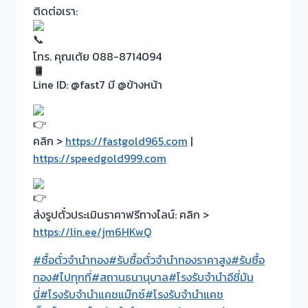
ติดต่อเรา:
โทร. คุณเต้ย 088-8714094
Line ID: @fast7 มี @ข้างหน้า
คลิก >
https://fastgold965.com
|
https://speedgold999.com
ส่งรูปตั๋วประเมินราคาฟรีทางไลน์: คลิก >
https://lin.ee/jm6HKwQ
#ซื้อตั๋วจำนำทอง
#รับซื้อตั๋วจำนำทองราคาสูง
#รับซื้อ
ทอง
#ไปทุกที่
#สถานธนานุบาล
#โรงรับจำนำอีซี่มัน
นี่
#โรงรับจำนำแคชแม๊กซ์
#โรงรับจำนำแคช