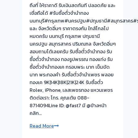
ไกล
ถึงที่ ให้ราคาดี รับเงินสดทันที ปลอดภัย และ
ใกล้
เชื่อถือได้ #รับซื้อตั๋วจำนำทอง
เป็น
นนทบุรี#กรุงเทพ#นครปฐม#ปทุมธานี#สมุทรสาคร#รา
หน้าที่
และ จังหวัดอิ่นๆ ราคาตรงกัน ใกล้ไกลไป
ผม
หมดครับ นนทบุรี กรุงเทพ ปทุมธานี
เลือก
นครปฐม สมุทรสาคร ปริมณฑล จังหวัดอิ่นๆ
เวลา
สอบถามได้เลยครับ รับซื้อตั๋วจำนำทอง รับ
นัด
ซื้อตั๋วจำนำทอง ทองรูปพรรณ ทองแท่ง รับ
ได้
ซื้อตั๋วจำนำทองเค กรอบพระ นาก เข็มขัด
<>
นาก พระทองคำ รับซื้อตั๋วจำนำเพชร พลอย
ตา
ทองเค 9K|14K|18K|21K|24K รับซื้อตั๋ว
เดียว
Rolex, iPhone, เลสเพชรทอง แหวนเพชร
จบ
ติดต่อเรา: โทร. คุณเต้ย 088-
ไม่
8714094Line ID: @fast7 มี @ข้างหน้า
ต้อง
คลิก…
รอ
#รับ
รับ
Read More
ซื้อ
ซื้อ