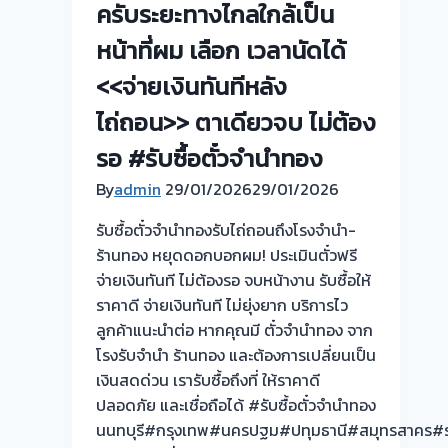
ทอง-
ครับระยะทางไกลใกล้เป็น
จำนำ
แค
หน้าที่ผม เลือก เวลานัดได้
ทอง
ราย-
ยินดี
ติ
<<จ่ายเงินทันทีหลัง
บริการ
วาา
ไถ่ถอน>> ตาเดียวจบ ไม่ต้อง
ประเมิน
นนท์
หน้า
นนทบุรี
รอ #รับซื้อตั๋วจำนำทอง
ตั๋ว
ให้
By
admin
29/01/2026
29/01/2026
ฟรี
ราคา
บางใหญ่
สูง
รับซื้อตั๋วจำนำทองรับไถ่ถอนถึงโรงจำนำ-
นนทบุรี
ร้านทอง หยุดดอกบอกผม! ประเมินตั๋วฟรี
ครับ
จ่ายเงินทันที ไม่ต้องรอ จบหน้างาน รับซื้อให้
ราคาดี จ่ายเงินทันที ไม่ยุ่งยาก บริการไว
ลูกค้าแนะนำต่อ หากคุณมี ตั๋วจำนำทอง จาก
โรงรับจำนำ ร้านทอง และต้องการเปลี่ยนเป็น
เงินสดด่วน เรารับซื้อถึงที่ ให้ราคาดี
ปลอดภัย และเชื่อถือได้ #รับซื้อตั๋วจำนำทอง
นนทบุรี#กรุงเทพ#นครปฐม#ปทุมธานี#สมุทรสาคร#ร