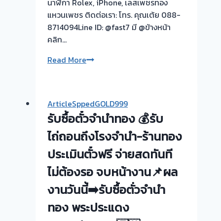
นาฬิกา Rolex, iPhone, เลสเพชรทอง
แหวนเพชร ติดต่อเรา: โทร. คุณเต้ย 088-
8714094Line ID: @fast7 มี @ข้างหน้า
คลิก…
รับ
Read More
ซื้อ
ตั๋ว
จำนำ
ArticleSppedGOLD999
ทอง
รับซื้อตั๋วจำนำทอง 💰รับ
💰
รับ
ไถ่ถอนถึงโรงจำนำ-ร้านทอง
ไถ่ถอน
ประเมินตั๋วฟรี จ่ายสดทันที
ถึง
ไม่ต้องรอ จบหน้างาน📌ผล
โรง
จำนำ-
งานวันนี้➡️รับซื้อตั่วจำนำ
ร้าน
ทอง พระประแดง
ทอง
ประเมิน