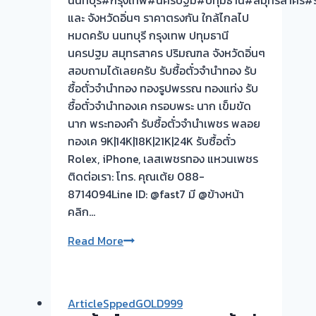
นนทบุรี#กรุงเทพ#นครปฐม#ปทุมธานี#สมุทรสาคร#รา
งาน
และ จังหวัดอิ่นๆ ราคาตรงกัน ใกล้ไกลไป
วัน
หมดครับ นนทบุรี กรุงเทพ ปทุมธานี
นี้➡️รับ
นครปฐม สมุทรสาคร ปริมณฑล จังหวัดอิ่นๆ
ซื้อ
สอบถามได้เลยครับ รับซื้อตั๋วจำนำทอง รับ
ตั่ว
ซื้อตั๋วจำนำทอง ทองรูปพรรณ ทองแท่ง รับ
จำนำ
ซื้อตั๋วจำนำทองเค กรอบพระ นาก เข็มขัด
ทอง
นาก พระทองคำ รับซื้อตั๋วจำนำเพชร พลอย
พระประแดง
ทองเค 9K|14K|18K|21K|24K รับซื้อตั๋ว
สมุทรปราการ
Rolex, iPhone, เลสเพชรทอง แหวนเพชร
🇹🇭
ติดต่อเรา: โทร. คุณเต้ย 088-
ขอบคุณ
8714094Line ID: @fast7 มี @ข้างหน้า
ลูกค้า
คลิก…
ย่าน
รับ
รับ
Read More
ซื้อ
ซื้อ
ตั่ว
ตั๋ว
จำนำ
จำนำ
ArticleSppedGOLD999
ทอง
ทอง