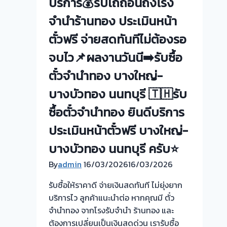
บริการ💰รับไถ่ถอนถึงโรง
รับ
จำนำร้านทอง ประเมินหน้า
ซื้อ
ตั๋วฟรี จ่ายสดทันทีไม่ต้องรอ
ทอง
นอก
จบไว📌ผลงานวันนี➡️รับซื้อ
สถาน
ตั๋วจำนำทอง บางใหญ่-
ที่
วัน
บางบัวทอง นนทบุรี 🇹🇭รับ
นี้
ซื้อตั๋วจำนำทอง ยินดีบริการ
ให้
บริการ
ประเมินหน้าตั๋วฟรี บางใหญ่-
ลูกค้า
บางบัวทอง นนทบุรี ครับ⭐
คลองเตย
By
admin
16/03/2026
พระราม4
16/03/2026
กรุงเทพ
รับซื้อให้ราคาดี จ่ายเงินสดทันที ไม่ยุ่งยาก
ครับ
บริการไว ลูกค้าแนะนำต่อ หากคุณมี ตั๋ว
ระยะ
จำนำทอง จากโรงรับจำนำ ร้านทอง และ
ทาง
ต้องการเปลี่ยนเป็นเงินสดด่วน เรารับซื้อ