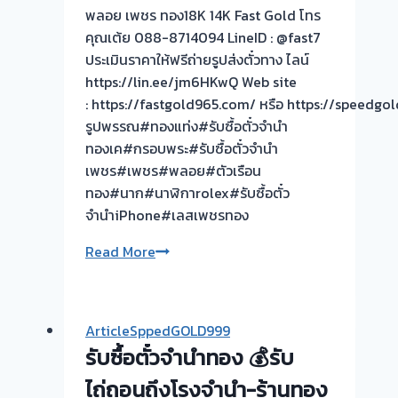
พลอย
พลอย เพชร ทอง18K 14K Fast Gold โทร
เครื่อง
คุณเต้ย 088-8714094 LineID : @fast7
ประดับ
ประเมินราคาให้ฟรีถ่ายรูปส่งตั๋วทาง ไลน์
https://lin.ee/jm6HKwQ Web site
: https://fastgold965.com/ หรือ https://speed
รูปพรรณ#ทองแท่ง#รับซื้อตั๋วจำนำ
ทองเค#กรอบพระ#รับซื้อตั๋วจำนำ
เพชร#เพชร#พลอย#ตัวเรือน
ทอง#นาก#นาฬิกาrolex#รับซื้อตั๋ว
จำนำiPhone#เลสเพชรทอง
งาน
Read More
แกะ
กรอบ
ลุย
ArticleSppedGOLD999
ให้
รับซื้อตั๋วจำนำทอง 💰รับ
ครับ
ขอบคุณ
ไถ่ถอนถึงโรงจำนำ-ร้านทอง