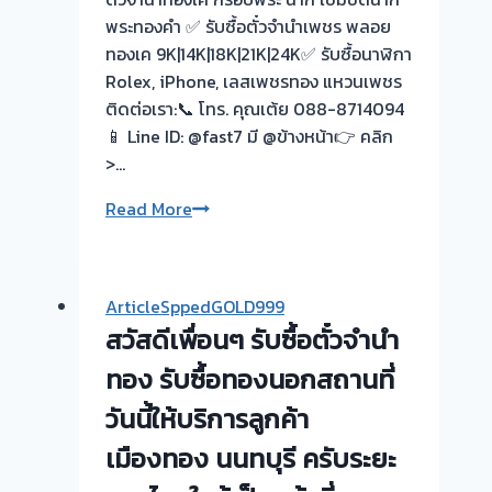
พระทองคำ ✅ รับซื้อตั๋วจำนำเพชร พลอย
งาน
ทองเค 9K|14K|18K|21K|24K✅ รับซื้อนาฬิกา
📌
Rolex, iPhone, เลสเพชรทอง แหวนเพชร
ผล
ติดต่อเรา:📞 โทร. คุณเต้ย 088-8714094
งาน
📱 Line ID: @fast7 มี @ข้างหน้า👉 คลิก
วัน
>…
นี้➡️รับ
ซื้อ
รับ
Read More
ตั๋ว
ซื้อ
จำนำ
ตั่ว
ทอง
จำนำ
ติวานนท์
ArticleSppedGOLD999
ทอง
นนทบุรี
สวัสดีเพื่อนๆ รับซื้อตั๋วจำนำ
|
🇹🇭
ย่าน
ทอง รับซื้อทองนอกสถานที่
ขอบคุณ
ห้วยขวาง
ลูกค้า
วันนี้ให้บริการลูกค้า
–
ย่าน
เมืองทอง นนทบุรี ครับระยะ
ผล
ติวานนท์
งาน