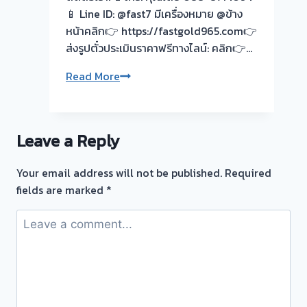
เป็น
📱 Line ID: @fast7 มีเครื่องหมาย @ข้าง
หน้าที่
หน้าคลิก👉 https://fastgold965.com👉
ผม
ส่งรูปตั๋วประเมินราคาฟรีทางไลน์: คลิก👉…
เลือก
รับ
Read More
เวลา
ซื้อ
นัด
ตั๋ว
ได้
จำนำ
<>
Leave a Reply
ทอง
ตา
ราชพฤกษ์
เดียว
Your email address will not be published.
Required
|
จบ
fields are marked
*
ชัยพฤกษ์
ไม่
นนทบุรี
ต้อง
รอ
#รับ
ซื้อ
ตั๋ว
จำนำ