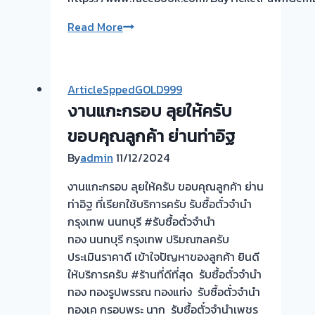
รับ
Read More
ซื้อ
ตั๋ว
จำนำ
ArticleSppedGOLD999
ทอง
งานแกะกรอบ ลุยให้ครับ
กรอบ
พระทอง
ขอบคุณลูกค้า ย่านท่าอิฐ
เหรียญ
By
admin
11/12/2024
ทอง
พระทอง
งานแกะกรอบ ลุยให้ครับ ขอบคุณลูกค้า ย่าน
คำ
ท่าอิฐ ที่เรียกใช้บริการครับ รับซื้อตั๋วจำนำ
–
กรุงเทพ นนทบุรี #รับซื้อตั๋วจำนำ
รับ
ทอง นนทบุรี กรุงเทพ ปริมณฑลครับ
ซื้อ
ประเมินราคาดี เข้าใจปัญหาของลูกค้า ยินดี
ตั๋ว
ให้บริการครับ #ร้านที่ดีที่สุด รับซื้อตั๋วจำนำ
จำนำ
ทอง ทองรูปพรรณ ทองแท่ง รับซื้อตั๋วจำนำ
เพชร
ทองเค กรอบพระ นาก รับซื้อตั๋วจำนำเพชร