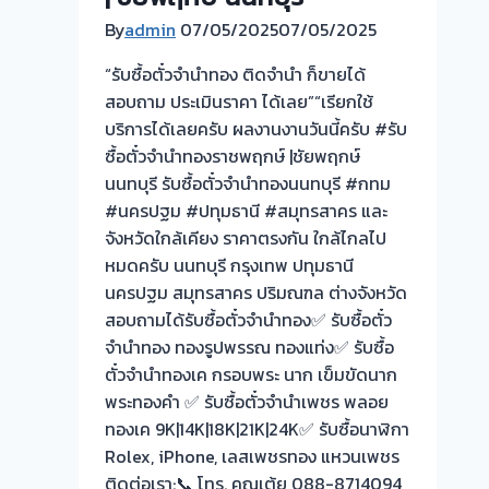
รับ
By
admin
07/05/2025
07/05/2025
ซื้อ
ทอง
“รับซื้อตั๋วจำนำทอง ติดจำนำ ก็ขายได้
นอก
สอบถาม ประเมินราคา ได้เลย”“เรียกใช้
สถาน
บริการได้เลยครับ ผลงานงานวันนี้ครับ #รับ
ที่
ซื้อตั๋วจำนำทองราชพฤกษ์ |ชัยพฤกษ์
วัน
นนทบุรี รับซื้อตั๋วจำนำทองนนทบุรี #กทม
นี้
#นครปฐม #ปทุมธานี #สมุทรสาคร และ
ให้
จังหวัดใกล้เคียง ราคาตรงกัน ใกล้ไกลไป
บริการ
หมดครับ นนทบุรี กรุงเทพ ปทุมธานี
ลูกค้า
นครปฐม สมุทรสาคร ปริมณฑล ต่างจังหวัด
เมืองทอง
สอบถามได้รับซื้อตั๋วจำนำทอง✅ รับซื้อตั๋ว
นนทบุรี
จำนำทอง ทองรูปพรรณ ทองแท่ง✅ รับซื้อ
ครับ
ตั๋วจำนำทองเค กรอบพระ นาก เข็มขัดนาก
ระยะ
พระทองคำ ✅ รับซื้อตั๋วจำนำเพชร พลอย
ทาง
ทองเค 9K|14K|18K|21K|24K✅ รับซื้อนาฬิกา
ไกล
Rolex, iPhone, เลสเพชรทอง แหวนเพชร
ใกล้
ติดต่อเรา:📞 โทร. คุณเต้ย 088-8714094