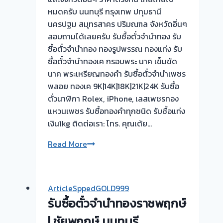
หมดครับ นนทบุรี กรุงเทพ ปทุมธานี
นครปฐม สมุทรสาคร ปริมณฑล จังหวัดอิ่นๆ
สอบถามได้เลยครับ รับซื้อตั๋วจำนำทอง รับ
ซื้อตั๋วจำนำทอง ทองรูปพรรณ ทองแท่ง รับ
ซื้อตั๋วจำนำทองเค กรอบพระ นาค เข็มขัด
นาค พระเหรียญทองคำ รับซื้อตั๋วจำนำเพชร
พลอย ทองเค 9K|14K|18K|21K|24K รับซื้อ
ตั๋วนาฬิกา Rolex, iPhone, เลสเพชรทอง
แหวนเพชร รับซื้อทองคำทุกชนิด รับซื้อแท่ง
เงิน1kg ติดต่อเรา: โทร. คุณเต้ย…
สวัสดี
Read More
เพื่อนๆ
รับ
ซื้อ
ArticleSppedGOLD999
ตั๋ว
รับซื้อตั๋วจำนำทองราชพฤกษ์
จำนำ
ทอง
| ชัยพฤกษ์ นนทบุรี