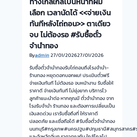
ทางไกลใกล้เป็นหน้าที่ผม
นนทบุรี
วัน
ครับ⭐
เลือก เวลานัดได้ <<จ่ายเงิน
นี้
ครับ
ทันทีหลังไถ่ถอน>> ตาเดียว
!
จบ ไม่ต้องรอ #รับซื้อตั๋ว
เรา
รับ
จำนำทอง
ซื้อ
By
admin
27/01/2026
27/01/2026
ให้
ราคา
รับซื้อตั๋วจำนำทองรับไถ่ถอนถึงโรงจำนำ-
ดี
ร้านทอง หยุดดอกบอกผม! ประเมินตั๋วฟรี
จ่าย
จ่ายเงินทันที ไม่ต้องรอ จบหน้างาน รับซื้อให้
เงินสด
ราคาดี จ่ายเงินทันที ไม่ยุ่งยาก บริการไว
ทันที
ลูกค้าแนะนำต่อ หากคุณมี ตั๋วจำนำทอง จาก
ไม่
โรงรับจำนำ ร้านทอง และต้องการเปลี่ยนเป็น
ยุ่ง
เงินสดด่วน เรารับซื้อถึงที่ ให้ราคาดี
ยาก
ปลอดภัย และเชื่อถือได้ #รับซื้อตั๋วจำนำทอง
นนทบุรี#กรุงเทพ#นครปฐม#ปทุมธานี#สมุทรสาคร#ร
และจังหวัดอิ่นๆ ราคาตรงกัน ใกล้ไกลไป