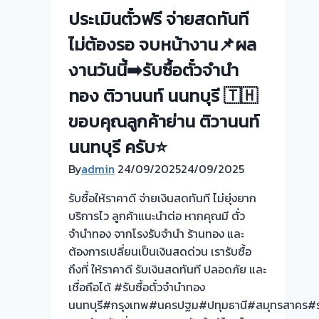
ลูกค้า
ประเมินตั๋วฟรี จ่ายสดทันที
ย่าน
ไม่ต้องรอ จบหน้างาน📌ผล
ท่า
อิฐ
งานวันนี้➡️รับซื้อตั๋วจำนำ
ทอง ติวานนท์ นนทบุรี 🇹🇭
ขอบคุณลูกค้าย่าน ติวานนท์
นนทบุรี ครับ⭐
By
admin
24/09/2025
24/09/2025
รับซื้อให้ราคาดี จ่ายเงินสดทันที ไม่ยุ่งยาก
บริการไว ลูกค้าแนะนำต่อ หากคุณมี ตั๋ว
จำนำทอง จากโรงรับจำนำ ร้านทอง และ
ต้องการเปลี่ยนเป็นเงินสดด่วน เรารับซื้อ
ถึงที่ ให้ราคาดี รับเงินสดทันที ปลอดภัย และ
เชื่อถือได้ #รับซื้อตั๋วจำนำทอง
นนทบุรี#กรุงเทพ#นครปฐม#ปทุมธานี#สมุทรสาคร#รา