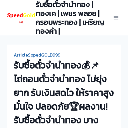
รับซื้อตั๋วจำนำทอง |
Skip
to
ทองเค | เพชร พลอย |
content
กรอบพระทอง | เหรียญ
ทองคำ |
ArticleSppedGOLD999
รับซื้อตั๋วจำนำทอง💰📌
ไถ่ถอนตั๋วจำนำทอง ไม่ยุ่ง
ยาก รับเงินสดไว ให้ราคาสูง
มั่นใจ ปลอดภัย🏆ผลงาน!
รับซื้อตั๋วจำนำทอง บาง