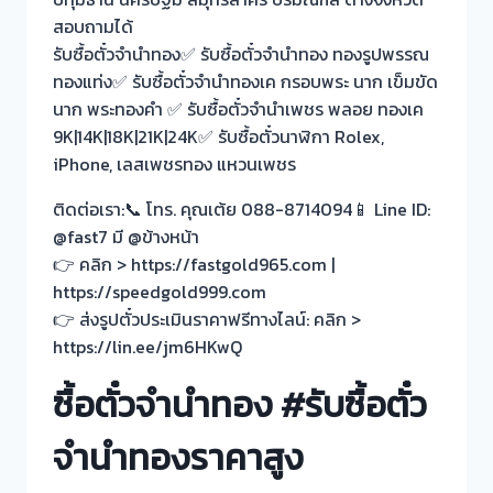
สอบถามได้
รับซื้อตั๋วจำนำทอง✅ รับซื้อตั๋วจำนำทอง ทองรูปพรรณ
ทองแท่ง✅ รับซื้อตั๋วจำนำทองเค กรอบพระ นาก เข็มขัด
นาก พระทองคำ ✅ รับซื้อตั๋วจำนำเพชร พลอย ทองเค
9K|14K|18K|21K|24K✅ รับซื้อตั๋วนาฬิกา Rolex,
iPhone, เลสเพชรทอง แหวนเพชร
ติดต่อเรา:📞 โทร. คุณเต้ย 088-8714094📱 Line ID:
@fast7 มี @ข้างหน้า
👉 คลิก > https://fastgold965.com |
https://speedgold999.com
👉 ส่งรูปตั๋วประเมินราคาฟรีทางไลน์: คลิก >
https://lin.ee/jm6HKwQ
ซื้อตั๋วจำนำทอง #รับซื้อตั๋ว
จำนำทองราคาสูง