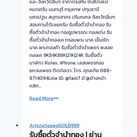
และ จังหวัดอิ่นๆ ราคาตรงกัน ใกล้ไกลไป
หมดครับ นนทบุรี กรุงเทพ ปทุมธานี
นครปฐม สมุทรสาคร ปริมณฑล จังหวัดอิ่นๆ
สอบถามได้เลยครับ รับซื้อตั๋วจำนำทอง รับ
ซื้อตั๋วจำนำทอง ทองรูปพรรณ ทองแท่ง รับ
ซื้อตั๋วจำนำทองเค กรอบพระ นาค เข็มขัด
นาค พระทองคำ รับซื้อตั๋วจำนำเพชร พลอย
ทองเค 9K|14K|18K|21K|24K รับซื้อตั๋ว
นาฬิกา Rolex, iPhone, เลสเพชรทอง
แหวนเพชร ติดต่อเรา: โทร. คุณเต้ย 088-
8714094Line ID: @fast7 มี @ข้างหน้า
คลิก…
รับ
Read More
ซื้อ
ตั๋ว
จำนำ
ArticleSppedGOLD999
ทอง
รับซื้อตั่วจำนำทอง | ย่าน
💰