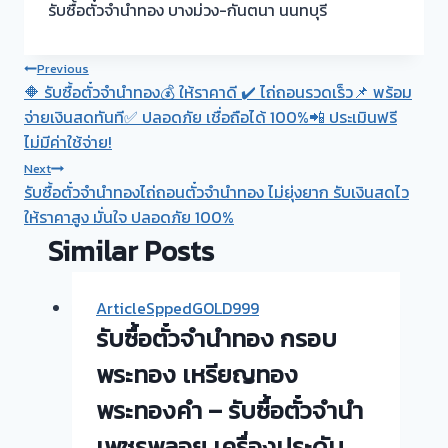
รับซื้อตั๋วจำนำทอง บางม่วง-กันตนา นนทบุรี
Post
Previous
🔶 รับซื้อตั๋วจำนำทอง💰 ให้ราคาดี ✔️ ไถ่ถอนรวดเร็ว📌 พร้อม
navigation
จ่ายเงินสดทันที✅ ปลอดภัย เชื่อถือได้ 100%📲 ประเมินฟรี
ไม่มีค่าใช้จ่าย!
Next
รับซื้อตั๋วจำนำทองไถ่ถอนตั๋วจำนำทอง ไม่ยุ่งยาก รับเงินสดไว
ให้ราคาสูง มั่นใจ ปลอดภัย 100%
Similar Posts
ArticleSppedGOLD999
รับซื้อตั๋วจำนำทอง กรอบ
พระทอง เหรียญทอง
พระทองคำ – รับซื้อตั๋วจำนำ
เพชรพลอย เครื่องประดับ