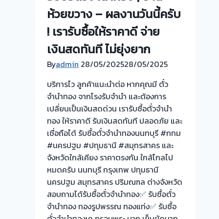
รับ
ห้วยขวาง – ผลงานวันนี้ครับ
ไถ่ถอน
! เรารับซื้อให้ราคาดี จ่าย
ถึง
เงินสดทันที ไม่ยุ่งยาก
โรง
จำนำ-
By
admin
28/05/2025
28/05/2025
ร้าน
บริการไว ลูกค้าแนะนำต่อ หากคุณมี ตั๋ว
ทอง
จำนำทอง จากโรงรับจำนำ และต้องการ
ประเมิน
เปลี่ยนเป็นเงินสดด่วน เรารับซื้อตั๋วจำนำ
ตั๋ว
ทอง ให้ราคาดี รับเงินสดทันที ปลอดภัย และ
ฟรี
เชื่อถือได้ รับซื้อตั๋วจำนำทองนนทบุรี #กทม
จ่าย
#นครปฐม #ปทุมธานี #สมุทรสาคร และ
สด
จังหวัดใกล้เคียง ราคาตรงกัน ใกล้ไกลไป
ทันที
หมดครับ นนทบุรี กรุงเทพ ปทุมธานี
ไม่
นครปฐม สมุทรสาคร ปริมณฑล ต่างจังหวัด
ต้อง
สอบถามได้รับซื้อตั๋วจำนำทอง✅ รับซื้อตั๋ว
รอ
จำนำทอง ทองรูปพรรณ ทองแท่ง✅ รับซื้อ
จบ
ตั๋วจำนำทองเค กรอบพระ นาก เข็มขัดนาก
หน้า