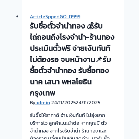
ตั๋ว
จำนำ
ArticleSppedGOLD999
ทอง
รับซื้อตั๋วจำนำทอง 💰รับ
💰
รับ
ไถ่ถอนถึงโรงจำนำ-ร้านทอง
ไถ่ถอน
ประเมินตั๋วฟรี จ่ายเงินทันที
ถึง
ไม่ต้องรอ จบหน้างาน📌รับ
โรง
จำนำ-
ซื้อตั๋วจำนำทอง รับซื้อทอง
ร้าน
นาค เสนา พหลโยธิน
ทอง
ประเมิน
กรุงเทพ
ตั๋ว
By
admin
24/11/2025
24/11/2025
ฟรี
จ่าย
รับซื้อให้ราคาดี จ่ายเงินทันที ไม่ยุ่งยาก
สด
บริการไว ลูกค้าแนะนำต่อ หากคุณมี ตั๋ว
ทันที
จำนำทอง จากโรงรับจำนำ ร้านทอง และ
ไม่
ต้องการเปลี่ยนเป็นเงินสดด่วน เรารับซื้อ