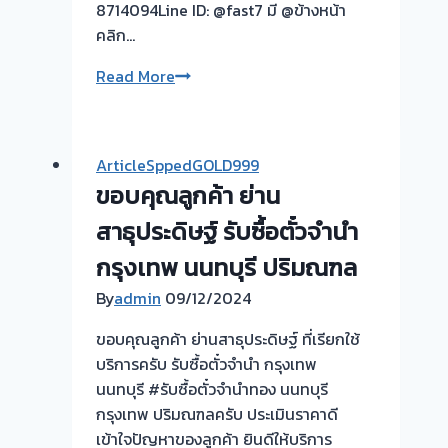
8714094Line ID: @fast7 มี @ข้างหน้า
คลิก…
รับ
Read More
ซื้อ
ตั๋ว
จำนำ
ArticleSppedGOLD999
ทอง
ขอบคุณลูกค้า ย่าน
ยินดี
บริการ
สาธุประดิษฐ์ รับซื้อตั๋วจำนำ
💰
กรุงเทพ นนทบุรี ปริมณฑล
รับ
By
admin
09/12/2024
ไถ่ถอน
ถึง
ขอบคุณลูกค้า ย่านสาธุประดิษฐ์ ที่เรียกใช้
โรง
บริการครับ รับซื้อตั๋วจำนำ กรุงเทพ
จำนำ
นนทบุรี #รับซื้อตั๋วจำนำทอง นนทบุรี
ร้าน
กรุงเทพ ปริมณฑลครับ ประเมินราคาดี
ทอง
เข้าใจปัญหาของลูกค้า ยินดีให้บริการ