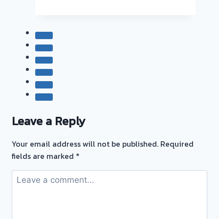
ซื้อ
🇹🇭
ตั๋ว
จำนำ
ทอง
💰
รับ
ไถ่ถอน
ถึง
โรง
จำนำ-
Leave a Reply
ร้าน
ทอง
Your email address will not be published.
Required
ประเมิน
fields are marked
*
ตั๋ว
ฟรี
จ่าย
เงิน
ทันที