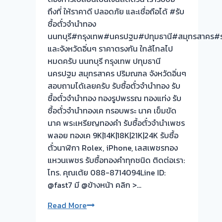
ต้อง
ถึงที่ ให้ราคาดี ปลอดภัย และเชื่อถือได้ #รับ
รอ
ซื้อตั๋วจำนำทอง
จบ
นนทบุรี#กรุงเทพ#นครปฐม#ปทุมธานี#สมุทรสาคร#ร
หน้า
และจังหวัดอิ่นๆ ราคาตรงกัน ใกล้ไกลไป
งาน
หมดครับ นนทบุรี กรุงเทพ ปทุมธานี
📌
นครปฐม สมุทรสาคร ปริมณฑล จังหวัดอิ่นๆ
ผล
สอบถามได้เลยครับ รับซื้อตั๋วจำนำทอง รับ
งาน
ซื้อตั๋วจำนำทอง ทองรูปพรรณ ทองแท่ง รับ
วัน
ซื้อตั๋วจำนำทองเค กรอบพระ นาค เข็มขัด
นี้➡️รับ
นาค พระเหรียญทองคำ รับซื้อตั๋วจำนำเพชร
ซื้อ
พลอย ทองเค 9K|14K|18K|21K|24K รับซื้อ
ตั่ว
ตั๋วนาฬิกา Rolex, iPhone, เลสเพชรทอง
จำนำ
แหวนเพชร รับซื้อทองคำทุกชนิด ติดต่อเรา:
ทอง
โทร. คุณเต้ย 088-8714094Line ID:
ปากน้ำ
@fast7 มี @ข้างหน้า คลิก >…
เมือง
รับ
Read More
สมุทรปราการ
ซื้อ
🇹🇭