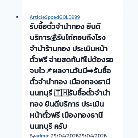
ตั๋ว
จำนำ
ArticleSppedGOLD999
ทอง
รับซื้อตั๋วจำนำทอง ยินดี
💰
รับ
บริการ💰รับไถ่ถอนถึงโรง
ไถ่ถอน
จำนำร้านทอง ประเมินหน้า
ถึง
ตั๋วฟรี จ่ายสดทันทีไม่ต้องรอ
โรง
จำนำ-
จบไว📌ผลงานวันนี➡️รับซื้อ
ร้าน
ตั๋วจำนำทอง เมืองทองธานี
ทอง
ประเมิน
นนทบุรี 🇹🇭รับซื้อตั๋วจำนำ
ตั๋ว
ทอง ยินดีบริการ ประเมิน
ฟรี
จ่าย
หน้าตั๋วฟรี เมืองทองธานี
เงิน
นนทบุรี ครับ
ทันที
By
admin
29/04/2026
ไม่
29/04/2026