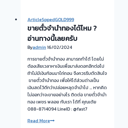
รับ
ธานี
ซื้อ
นนทบุรี
ตั๋ว
ครับ
ArticleSppedGOLD999
จำนำ
ขายตั๋วจำนำทองได้ไหม ?
ทุก
ชนิด
อ่านทางนี้เลยครับ
ให้
By
admin
16/02/2024
ราคา
ดี!
การขายตั๋วจำนำทอง สามารถทำได้ โดยไม่
💵
ต้องเสียเวลาหาเงินเพื่อมาส่งดอกอีกต่อไป
ถ้าไม่มีเงินก้อนมาไถ่ถอน จึงควรรีบตัดสินใจ
​ ขายตั๋วจำนำทอง เพื่อให้ได้ส่วนต่างเป็น
เงินสดไว้ดีกว่าปล่อยหลุดจำนำไป … หากคิด
ไม่ออกว่าจะขายอย่างไร ติดต่อ ขายตั๋วจำนำ
ทอง เพชร พลอย กับเรา ได้ที่ คุณเต้ย
088-8714094 LineID : @fast7
ขาย
Read More
ตั๋ว