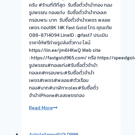
ประเมิน
ครับ #ร้านที่ดีที่สุด รับซื้อตั๋วจำนำทอง ทอง
หน้า
รูปพรรณ ทองแท่ง รับซื้อตั๋วจำนำทองเค
ตั๋ว
กรอบพระ นาก รับซื้อตั๋วจำนำเพชร พลอย
ฟรี
เพชร ทอง18K 14K Fast Gold โทร คุณเต้ย
จ่าย
088-8714094 LineID : @fast7 ประเมิน
สด
ราคาให้ฟรีถ่ายรูปส่งตั๋วทาง ไลน์
ทันที
https://lin.ee/jm6HKwQ Web site
ไม่
: https://fastgold965.com/ หรือ https://speed
ต้อง
รูปพรรณ#ทองแท่ง#รับซื้อตั๋วจำนำ
รอ
ทองเค#กรอบพระ#รับซื้อตั๋วจำนำ
จบไว
เพชร#เพชร#พลอย#ตัวเรือน
📌
ทอง#นาก#นาฬิกาrolex#รับซื้อตั๋ว
ผล
จำนำiPhone#เลสเพชรทอง
งาน
วัน
ขอบคุณ
Read More
นี➡️รับ
ลูกค้า
ซื้อ
ย่าน
ตั๋ว
สาธุประดิษฐ์
ArticleSppedGOLD999