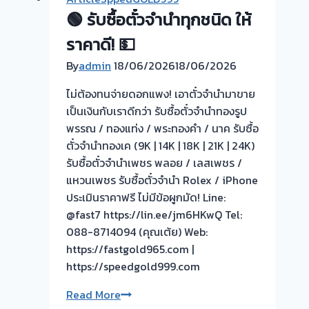
จำนำ
รับ
🟢 รับซื้อตั๋วจำนำทุกชนิด ให้
ทอง
ซื้อ
เมืองทอง
ตั๋ว
ราคาดี! 💵
ธานี
จำนำ
By
admin
18/06/2026
18/06/2026
นนทบุรี
กรุงเทพ
🇹🇭
นนทบุรี
ไม่ต้องทนจ่ายดอกแพง! เอาตั๋วจำนำมาขาย
รับ
ปริมณฑล
เป็นเงินกับเราดีกว่า รับซื้อตั๋วจำนำทองรูป
ซื้อ
พรรณ / ทองแท่ง / พระทองคำ / นาค รับซื้อ
ตั๋ว
ตั๋วจำนำทองเค (9K | 14K | 18K | 21K | 24K)
จำนำ
รับซื้อตั๋วจำนำเพชร พลอย / เลสเพชร /
ทอง
แหวนเพชร รับซื้อตั๋วจำนำ Rolex / iPhone
ยินดี
ประเมินราคาฟรี ไม่มีข้อผูกมัด! Line:
บริการ
@fast7 https://lin.ee/jm6HKwQ Tel:
ประเมิน
088-8714094 (คุณเต้ย) Web:
หน้า
https://fastgold965.com |
ตั๋ว
https://speedgold999.com
ฟรี
🟢
Read More
เมืองทอง