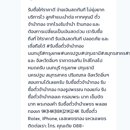
ต้อง
รับซื้อให้ราคาดี จ่ายเงินสดทันที ไม่ยุ่งยาก
รอ
บริการไว ลูกค้าแนะนำต่อ หากคุณมี ตั๋ว
จบ
จำนำทอง จากโรงรับจำนำ ร้านทอง และ
หน้า
ต้องการเปลี่ยนเป็นเงินสดด่วน เรารับซื้อ
งาน
ถึงที่ ให้ราคาดี รับเงินสดทันที ปลอดภัย และ
📌
เชื่อถือได้ #รับซื้อตั๋วจำนำทอง
รับ
นนทบุรี#กรุงเทพ#นครปฐม#ปทุมธานี#สมุทรสาคร#รา
ซื้อ
และ จังหวัดอิ่นๆ ราคาตรงกัน ใกล้ไกลไป
ตั๋ว
หมดครับ นนทบุรี กรุงเทพ ปทุมธานี
จำนำ
นครปฐม สมุทรสาคร ปริมณฑล จังหวัดอิ่นๆ
ทอง
สอบถามได้เลยครับ รับซื้อตั๋วจำนำทอง รับ
รับ
ซื้อตั๋วจำนำทอง ทองรูปพรรณ ทองแท่ง รับ
ซื้อ
ซื้อตั๋วจำนำทองเค กรอบพระ นาก เข็มขัด
ทอง
นาก พระทองคำ รับซื้อตั๋วจำนำเพชร พลอย
นาค
ทองเค 9K|14K|18K|21K|24K รับซื้อตั๋ว
เสนา
Rolex, iPhone, เลสเพชรทอง แหวนเพชร
พหลโยธิน
ติดต่อเรา: โทร. คุณเต้ย 088-
กรุงเทพ