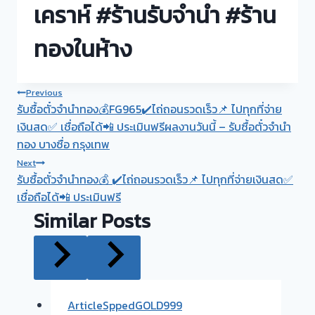
เคราห์ #ร้านรับจำนำ #ร้าน
ทองในห้าง
Post
Previous
รับซื้อตั๋วจำนำทอง💰FG965✔️ไถ่ถอนรวดเร็ว📌 ไปทุกที่จ่าย
navigation
เงินสด✅ เชื่อถือได้📲 ประเมินฟรีผลงานวันนี้ – รับซื้อตั๋วจำนำ
ทอง บางซื่อ กรุงเทพ
Next
รับซื้อตั๋วจำนำทอง💰 ✔️ไถ่ถอนรวดเร็ว📌 ไปทุกที่จ่ายเงินสด✅
เชื่อถือได้📲 ประเมินฟรี
Similar Posts
ArticleSppedGOLD999