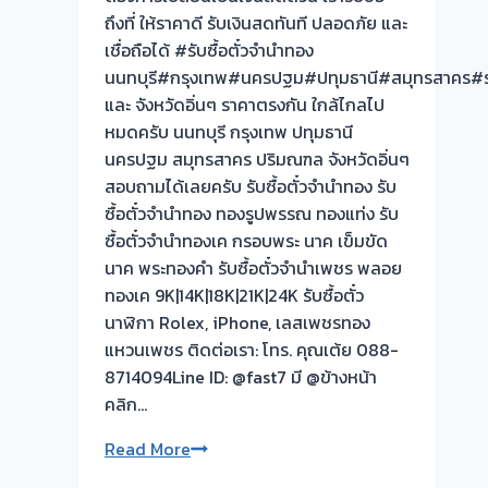
ถึงที่ ให้ราคาดี รับเงินสดทันที ปลอดภัย และ
เชื่อถือได้ #รับซื้อตั๋วจำนำทอง
นนทบุรี#กรุงเทพ#นครปฐม#ปทุมธานี#สมุทรสาคร#รา
และ จังหวัดอิ่นๆ ราคาตรงกัน ใกล้ไกลไป
หมดครับ นนทบุรี กรุงเทพ ปทุมธานี
นครปฐม สมุทรสาคร ปริมณฑล จังหวัดอิ่นๆ
สอบถามได้เลยครับ รับซื้อตั๋วจำนำทอง รับ
ซื้อตั๋วจำนำทอง ทองรูปพรรณ ทองแท่ง รับ
ซื้อตั๋วจำนำทองเค กรอบพระ นาค เข็มขัด
นาค พระทองคำ รับซื้อตั๋วจำนำเพชร พลอย
ทองเค 9K|14K|18K|21K|24K รับซื้อตั๋ว
นาฬิกา Rolex, iPhone, เลสเพชรทอง
แหวนเพชร ติดต่อเรา: โทร. คุณเต้ย 088-
8714094Line ID: @fast7 มี @ข้างหน้า
คลิก…
รับ
Read More
ซื้อ