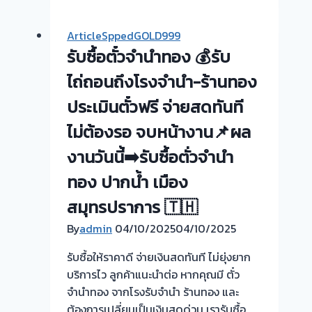
จำนำ
ทอง
ArticleSppedGOLD999
ได้
รับซื้อตั๋วจำนำทอง 💰รับ
ไหม
?
ไถ่ถอนถึงโรงจำนำ-ร้านทอง
อ่าน
ประเมินตั๋วฟรี จ่ายสดทันที
ทาง
ไม่ต้องรอ จบหน้างาน📌ผล
นี้
เลย
งานวันนี้➡️รับซื้อตั่วจำนำ
ครับ
ทอง ปากน้ำ เมือง
สมุทรปราการ 🇹🇭
By
admin
04/10/2025
04/10/2025
รับซื้อให้ราคาดี จ่ายเงินสดทันที ไม่ยุ่งยาก
บริการไว ลูกค้าแนะนำต่อ หากคุณมี ตั๋ว
จำนำทอง จากโรงรับจำนำ ร้านทอง และ
ต้องการเปลี่ยนเป็นเงินสดด่วน เรารับซื้อ