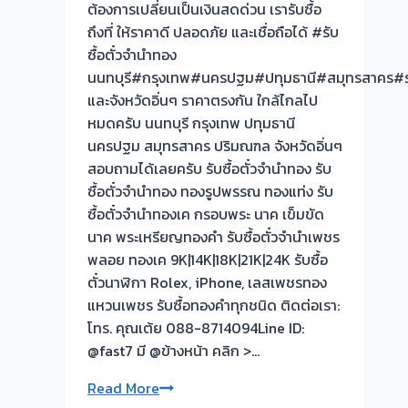
ไม่
ต้องการเปลี่ยนเป็นเงินสดด่วน เรารับซื้อ
ต้อง
ถึงที่ ให้ราคาดี ปลอดภัย และเชื่อถือได้ #รับ
รอ
ซื้อตั๋วจำนำทอง
จบ
นนทบุรี#กรุงเทพ#นครปฐม#ปทุมธานี#สมุทรสาคร#ร
หน้า
และจังหวัดอิ่นๆ ราคาตรงกัน ใกล้ไกลไป
งาน
หมดครับ นนทบุรี กรุงเทพ ปทุมธานี
📌
นครปฐม สมุทรสาคร ปริมณฑล จังหวัดอิ่นๆ
ผล
สอบถามได้เลยครับ รับซื้อตั๋วจำนำทอง รับ
งาน
ซื้อตั๋วจำนำทอง ทองรูปพรรณ ทองแท่ง รับ
วัน
ซื้อตั๋วจำนำทองเค กรอบพระ นาค เข็มขัด
นี้➡️รับ
นาค พระเหรียญทองคำ รับซื้อตั๋วจำนำเพชร
ซื้อ
พลอย ทองเค 9K|14K|18K|21K|24K รับซื้อ
ตั่ว
ตั๋วนาฬิกา Rolex, iPhone, เลสเพชรทอง
จำนำ
แหวนเพชร รับซื้อทองคำทุกชนิด ติดต่อเรา:
ทอง
โทร. คุณเต้ย 088-8714094Line ID:
ปากน้ำ
@fast7 มี @ข้างหน้า คลิก >…
เมือง
รับ
Read More
สมุทรปราการ