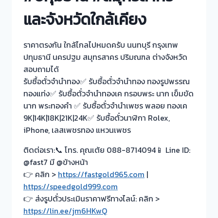
และจังหวัดใกล้เคียง
ราคาตรงกัน ใกล้ไกลไปหมดครับ นนทบุรี กรุงเทพ
ปทุมธานี นครปฐม สมุทรสาคร ปริมณฑล ต่างจังหวัด
สอบถามได้
รับซื้อตั๋วจำนำทอง✅ รับซื้อตั๋วจำนำทอง ทองรูปพรรณ
ทองแท่ง✅ รับซื้อตั๋วจำนำทองเค กรอบพระ นาก เข็มขัด
นาก พระทองคำ ✅ รับซื้อตั๋วจำนำเพชร พลอย ทองเค
9K|14K|18K|21K|24K✅ รับซื้อตั๋วนาฬิกา Rolex,
iPhone, เลสเพชรทอง แหวนเพชร
ติดต่อเรา:📞 โทร. คุณเต้ย 088-8714094📱 Line ID:
@fast7 มี @ข้างหน้า
👉 คลิก >
https://fastgold965.com
|
https://speedgold999.com
👉 ส่งรูปตั๋วประเมินราคาฟรีทางไลน์: คลิก >
https://lin.ee/jm6HKwQ