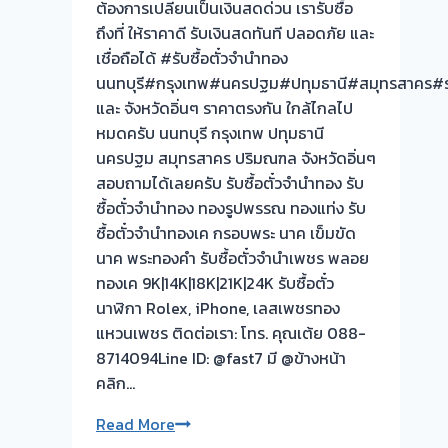
ต้องการเปลี่ยนเป็นเงินสดด่วน เรารับซื้อ
ถึงที่ ให้ราคาดี รับเงินสดทันที ปลอดภัย และ
เชื่อถือได้ #รับซื้อตั๋วจำนำทอง
นนทบุรี#กรุงเทพ#นครปฐม#ปทุมธานี#สมุทรสาคร#รา
และ จังหวัดอิ่นๆ ราคาตรงกัน ใกล้ไกลไป
หมดครับ นนทบุรี กรุงเทพ ปทุมธานี
นครปฐม สมุทรสาคร ปริมณฑล จังหวัดอิ่นๆ
สอบถามได้เลยครับ รับซื้อตั๋วจำนำทอง รับ
ซื้อตั๋วจำนำทอง ทองรูปพรรณ ทองแท่ง รับ
ซื้อตั๋วจำนำทองเค กรอบพระ นาค เข็มขัด
นาค พระทองคำ รับซื้อตั๋วจำนำเพชร พลอย
ทองเค 9K|14K|18K|21K|24K รับซื้อตั๋ว
นาฬิกา Rolex, iPhone, เลสเพชรทอง
แหวนเพชร ติดต่อเรา: โทร. คุณเต้ย 088-
8714094Line ID: @fast7 มี @ข้างหน้า
คลิก…
รับ
Read More
ซื้อ