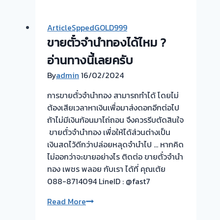
ซื้อ
ตั๋ว
ArticleSppedGOLD999
จำนำ
ขายตั๋วจำนำทองได้ไหม ?
ทุก
ชนิด
อ่านทางนี้เลยครับ
ให้
By
admin
16/02/2024
ราคา
ดี!
การขายตั๋วจำนำทอง สามารถทำได้ โดยไม่
💵
ต้องเสียเวลาหาเงินเพื่อมาส่งดอกอีกต่อไป
ถ้าไม่มีเงินก้อนมาไถ่ถอน จึงควรรีบตัดสินใจ
​ ขายตั๋วจำนำทอง เพื่อให้ได้ส่วนต่างเป็น
เงินสดไว้ดีกว่าปล่อยหลุดจำนำไป … หากคิด
ไม่ออกว่าจะขายอย่างไร ติดต่อ ขายตั๋วจำนำ
ทอง เพชร พลอย กับเรา ได้ที่ คุณเต้ย
088-8714094 LineID : @fast7
ขาย
Read More
ตั๋ว