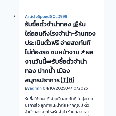
จำนำ
ทอง
ArticleSppedGOLD999
ได้
รับซื้อตั๋วจำนำทอง 💰รับ
ไหม
?
ไถ่ถอนถึงโรงจำนำ-ร้านทอง
อ่าน
ประเมินตั๋วฟรี จ่ายสดทันที
ทาง
ไม่ต้องรอ จบหน้างาน📌ผล
นี้
เลย
งานวันนี้➡️รับซื้อตั่วจำนำ
ครับ
ทอง ปากน้ำ เมือง
สมุทรปราการ 🇹🇭
By
admin
04/10/2025
04/10/2025
รับซื้อให้ราคาดี จ่ายเงินสดทันที ไม่ยุ่งยาก
บริการไว ลูกค้าแนะนำต่อ หากคุณมี ตั๋ว
จำนำทอง จากโรงรับจำนำ ร้านทอง และ