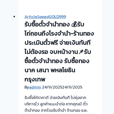
ตั๋ว
จำนำ
ArticleSppedGOLD999
ทอง
รับซื้อตั๋วจำนำทอง 💰รับ
💰
รับ
ไถ่ถอนถึงโรงจำนำ-ร้านทอง
ไถ่ถอน
ประเมินตั๋วฟรี จ่ายเงินทันที
ถึง
ไม่ต้องรอ จบหน้างาน📌รับ
โรง
จำนำ-
ซื้อตั๋วจำนำทอง รับซื้อทอง
ร้าน
นาค เสนา พหลโยธิน
ทอง
ประเมิน
กรุงเทพ
ตั๋ว
By
admin
24/11/2025
24/11/2025
ฟรี
จ่าย
รับซื้อให้ราคาดี จ่ายเงินทันที ไม่ยุ่งยาก
สด
บริการไว ลูกค้าแนะนำต่อ หากคุณมี ตั๋ว
ทันที
จำนำทอง จากโรงรับจำนำ ร้านทอง และ