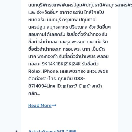
นนทบุรี#กรุงเทพ#นครปฐม#ปทุมธานี#สมุทรสาคร#รา
และ จังหวัดอิ่นๆ ราคาตรงกัน ใกล้ไกลไป
หมดครับ นนทบุรี กรุงเทพ ปทุมธานี
นครปฐม สมุทรสาคร ปริมณฑล จังหวัดอิ่นๆ
สอบถามได้เลยครับ รับซื้อตั๋วจำนำทอง รับ
ซื้อตั๋วจำนำทอง ทองรูปพรรณ ทองแท่ง รับ
ซื้อตั๋วจำนำทองเค กรอบพระ นาก เข็มขัด
นาก พระทองคำ รับซื้อตั๋วจำนำเพชร พลอย
ทองเค 9K|14K|18K|21K|24K รับซื้อตั๋ว
Rolex, iPhone, เลสเพชรทอง แหวนเพชร
ติดต่อเรา: โทร. คุณเต้ย 088-
8714094Line ID: @fast7 มี @ข้างหน้า
คลิก…
รับ
Read More
ซื้อ
ตั๋ว
จำนำ
ArticleSppedGOLD999