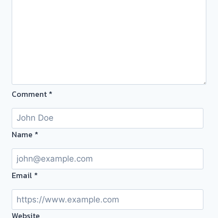
ครับ
โรง
จำนำ
ร้าน
ทอง
ประเมิน
หน้า
ตั๋ว
Comment
*
ฟรี
จ่าย
สด
ทันที
Name
*
ไม่
ต้อง
รอ
Email
*
จบไว
📌
ผล
Website
งาน