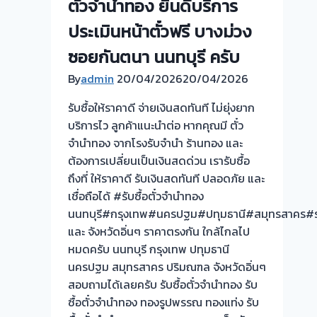
ตั๋วจำนำทอง ยินดีบริการ
ประเมิน
หน้า
ประเมินหน้าตั๋วฟรี บางม่วง
ตั๋ว
ซอยกันตนา นนทบุรี ครับ
ฟรี
By
admin
20/04/2026
จ่าย
20/04/2026
สด
รับซื้อให้ราคาดี จ่ายเงินสดทันที ไม่ยุ่งยาก
ทันที
บริการไว ลูกค้าแนะนำต่อ หากคุณมี ตั๋ว
ไม่
จำนำทอง จากโรงรับจำนำ ร้านทอง และ
ต้อง
ต้องการเปลี่ยนเป็นเงินสดด่วน เรารับซื้อ
รอ
ถึงที่ ให้ราคาดี รับเงินสดทันที ปลอดภัย และ
จบไว
เชื่อถือได้ #รับซื้อตั๋วจำนำทอง
📌
นนทบุรี#กรุงเทพ#นครปฐม#ปทุมธานี#สมุทรสาคร#รา
ผล
และ จังหวัดอิ่นๆ ราคาตรงกัน ใกล้ไกลไป
งาน
หมดครับ นนทบุรี กรุงเทพ ปทุมธานี
วัน
นครปฐม สมุทรสาคร ปริมณฑล จังหวัดอิ่นๆ
นี➡️รับ
สอบถามได้เลยครับ รับซื้อตั๋วจำนำทอง รับ
ซื้อ
ซื้อตั๋วจำนำทอง ทองรูปพรรณ ทองแท่ง รับ
ตั๋ว