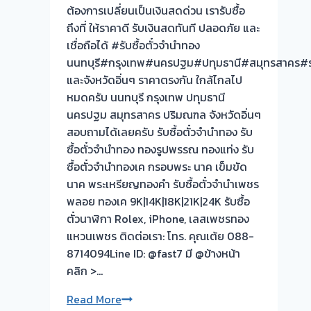
ไม่
ต้องการเปลี่ยนเป็นเงินสดด่วน เรารับซื้อ
ต้อง
ถึงที่ ให้ราคาดี รับเงินสดทันที ปลอดภัย และ
รอ
เชื่อถือได้ #รับซื้อตั๋วจำนำทอง
จบไว
นนทบุรี#กรุงเทพ#นครปฐม#ปทุมธานี#สมุทรสาคร#ร
📌
และจังหวัดอิ่นๆ ราคาตรงกัน ใกล้ไกลไป
ผล
หมดครับ นนทบุรี กรุงเทพ ปทุมธานี
งาน
นครปฐม สมุทรสาคร ปริมณฑล จังหวัดอิ่นๆ
วัน
สอบถามได้เลยครับ รับซื้อตั๋วจำนำทอง รับ
นี➡️รับ
ซื้อตั๋วจำนำทอง ทองรูปพรรณ ทองแท่ง รับ
ซื้อ
ซื้อตั๋วจำนำทองเค กรอบพระ นาค เข็มขัด
ตั๋ว
นาค พระเหรียญทองคำ รับซื้อตั๋วจำนำเพชร
จำนำ
พลอย ทองเค 9K|14K|18K|21K|24K รับซื้อ
ทอง
ตั๋วนาฬิกา Rolex, iPhone, เลสเพชรทอง
เมือง
แหวนเพชร ติดต่อเรา: โทร. คุณเต้ย 088-
ปทุม
8714094Line ID: @fast7 มี @ข้างหน้า
ปทุมธานี
คลิก >…
🇹🇭
รับ
Read More
รับ