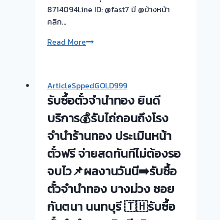
8714094Line ID: @fast7 มี @ข้างหน้า
คลิก…
รับ
Read More
ซื้อ
ตั๋ว
จำนำ
ArticleSppedGOLD999
ทอง
รับซื้อตั๋วจำนำทอง ยินดี
ยินดี
บริการ
บริการ💰รับไถ่ถอนถึงโรง
💰
จำนำร้านทอง ประเมินหน้า
รับ
ตั๋วฟรี จ่ายสดทันทีไม่ต้องรอ
ไถ่ถอน
ถึง
จบไว📌ผลงานวันนี➡️รับซื้อ
โรง
ตั๋วจำนำทอง บางม่วง ซอย
จำนำ
ร้าน
กันตนา นนทบุรี 🇹🇭รับซื้อ
ทอง