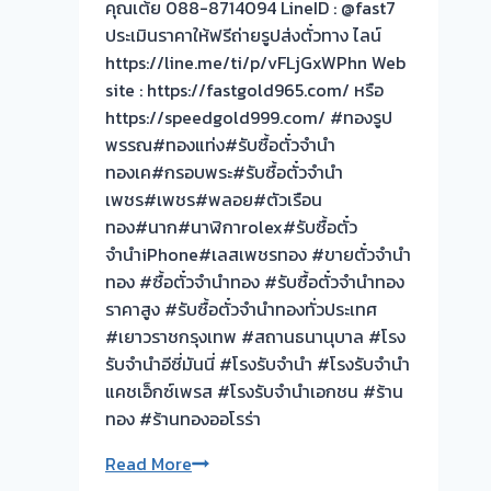
คุณเต้ย 088-8714094 LineID : @fast7
ขอบคุณ
ประเมินราคาให้ฟรีถ่ายรูปส่งตั๋วทาง ไลน์
ลูกค้า
https://line.me/ti/p/vFLjGxWPhn Web
ย่าน
site : https://fastgold965.com/ หรือ
รับ
https://speedgold999.com/ #ทองรูป
ซื้อ
พรรณ#ทองแท่ง#รับซื้อตั๋วจำนำ
ตั่ว
ทองเค#กรอบพระ#รับซื้อตั๋วจำนำ
จำนำ
เพชร#เพชร#พลอย#ตัวเรือน
ทอง
ทอง#นาก#นาฬิกาrolex#รับซื้อตั๋ว
ปทุมวัน
จำนำiPhone#เลสเพชรทอง #ขายตั๋วจำนำ
กรุงเทพ
ทอง #ซื้อตั๋วจำนำทอง #รับซื้อตั๋วจำนำทอง
ครับ⭐
ราคาสูง #รับซื้อตั๋วจำนำทองทั่วประเทศ
#เยาวราชกรุงเทพ #สถานธนานุบาล #โรง
รับจำนำอีซี่มันนี่ #โรงรับจำนำ #โรงรับจำนำ
แคชเอ็กซ์เพรส #โรงรับจำนำเอกชน #ร้าน
ทอง #ร้านทองออโรร่า
งาน
Read More
วัน