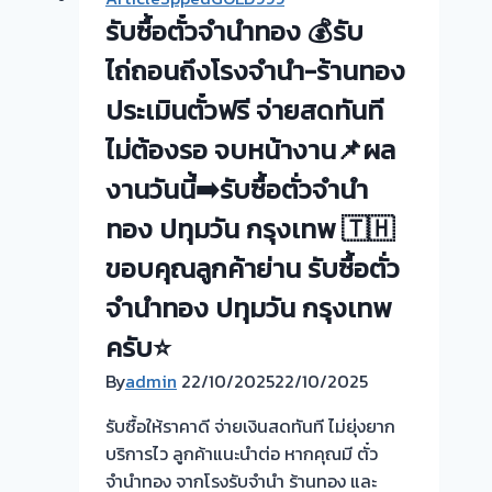
ทอง
รับซื้อตั๋วจำนำทอง 💰รับ
ยินดี
บริการ
ไถ่ถอนถึงโรงจำนำ-ร้านทอง
💰
ประเมินตั๋วฟรี จ่ายสดทันที
รับ
ไม่ต้องรอ จบหน้างาน📌ผล
ไถ่ถอน
ถึง
งานวันนี้➡️รับซื้อตั่วจำนำ
โรง
ทอง ปทุมวัน กรุงเทพ 🇹🇭
จำนำ
ร้าน
ขอบคุณลูกค้าย่าน รับซื้อตั่ว
ทอง
จำนำทอง ปทุมวัน กรุงเทพ
ประเมิน
หน้า
ครับ⭐
ตั๋ว
By
admin
22/10/2025
22/10/2025
ฟรี
จ่าย
รับซื้อให้ราคาดี จ่ายเงินสดทันที ไม่ยุ่งยาก
สด
บริการไว ลูกค้าแนะนำต่อ หากคุณมี ตั๋ว
ทันที
จำนำทอง จากโรงรับจำนำ ร้านทอง และ