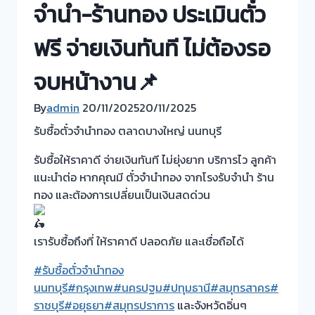
จำนำ-ร้านทอง ประเมินตั๋ว
ฟรี จ่ายเงินทันที ไม่ต้องรอ
จบหน้างาน📌
By
admin
20/11/2025
20/11/2025
รับซื้อตั๋วจำนำทอง ตลาดบางใหญ่ นนทบุรี
รับซื้อให้ราคาดี จ่ายเงินทันที ไม่ยุ่งยาก บริการไว ลูกค้า
แนะนำต่อ หากคุณมี ตั๋วจำนำทอง จากโรงรับจำนำ ร้าน
ทอง และต้องการเปลี่ยนเป็นเงินสดด่วน
เรารับซื้อถึงที่ ให้ราคาดี ปลอดภัย และเชื่อถือได้
#รับซื้อตั๋วจำนำทอง
นนทบุรี
#กรุงเทพ
#นครปฐม
#ปทุมธานี
#สมุทรสาคร
#
ราชบุรี
#อยุธยา
#สมุทรปราการ
และจังหวัดอิ่นๆ