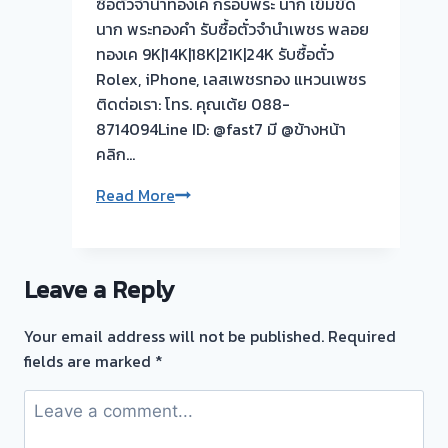
ซื้อตั๋วจำนำทองเค กรอบพระ นาก เข็มขัด
จำนำ
นาก พระทองคำ รับซื้อตั๋วจำนำเพชร พลอย
ทอง
ทองเค 9K|14K|18K|21K|24K รับซื้อตั๋ว
บางซื่อ
Rolex, iPhone, เลสเพชรทอง แหวนเพชร
กรุงเทพ
ติดต่อเรา: โทร. คุณเต้ย 088-
🇹🇭
8714094Line ID: @fast7 มี @ข้างหน้า
รับ
คลิก…
ซื้อ
ตั๋ว
รับ
Read More
จำนำ
ซื้อ
ทอง
ตั๋ว
ยินดี
จำนำ
Leave a Reply
บริการ
ทอง
ประเมิน
ยินดี
Your email address will not be published.
Required
หน้า
บริการ
fields are marked
*
ตั๋ว
💰
ฟรี
รับ
บางซื่อ
ไถ่ถอน
กรุงเทพ
ถึง