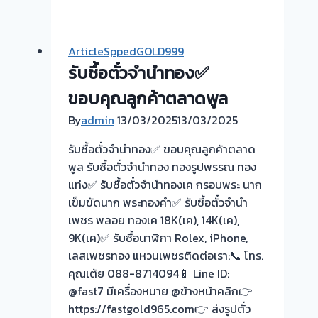
ซื้อ
ซื้อ
ตั๋ว
ตั๋ว
จำนำ
จำนำ
ArticleSppedGOLD999
ทอง
ทอง
รับซื้อตั๋วจำนำทอง✅
💰
ยินดี
รับ
ขอบคุณลูกค้าตลาดพูล
บริการ
ไถ่ถอน
ประเมิน
By
admin
13/03/2025
13/03/2025
ถึง
หน้า
โรง
รับซื้อตั๋วจำนำทอง✅ ขอบคุณลูกค้าตลาด
ตั๋ว
จำนำ-
พูล รับซื้อตั๋วจำนำทอง ทองรูปพรรณ ทอง
ฟรี
ร้าน
แท่ง✅ รับซื้อตั๋วจำนำทองเค กรอบพระ นาก
เมือง
ทอง
เข็มขัดนาก พระทองคำ✅ รับซื้อตั๋วจำนำ
ปทุม
ประเมิน
เพชร พลอย ทองเค 18K(เค), 14K(เค),
ปทุมธานี
ตั๋ว
9K(เค)✅ รับซื้อนาฬิกา Rolex, iPhone,
ครับ
ฟรี
เลสเพชรทอง แหวนเพชรติดต่อเรา:📞 โทร.
จ่าย
คุณเต้ย 088-8714094📱 Line ID:
สด
@fast7 มีเครื่องหมาย @ข้างหน้าคลิก👉
ทันที
https://fastgold965.com👉 ส่งรูปตั๋ว