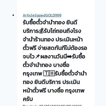
นี้
ให้
ArticleSppedGOLD999
บริการ
รับซื้อตั๋วจำนำทอง ยินดี
ลูกค้า
ย่าน
บริการ💰รับไถ่ถอนถึงโรง
บางเขน
จำนำร้านทอง ประเมินหน้า
#รับ
ตั๋วฟรี จ่ายสดทันทีไม่ต้องรอ
ซื้อ
ตั๋ว
จบไว📌ผลงานวันนี➡️รับซื้อ
จำนำ
ตั๋วจำนำทอง บางซื่อ
ทอง
กรุงเทพ 🇹🇭รับซื้อตั๋วจำนำ
ทอง ยินดีบริการ ประเมิน
หน้าตั๋วฟรี บางซื่อ กรุงเทพ
ครับ