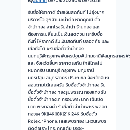
By
admin
05/05/2026
05/05/2026
รับซื้อให้ราคาดี จ่ายเงินสดทันที ไม่ยุ่งยาก
บริการไว ลูกค้าแนะนำต่อ หากคุณมี ตั๋ว
จำนำทอง จากโรงรับจำนำ ร้านทอง และ
ต้องการเปลี่ยนเป็นเงินสดด่วน เรารับซื้อ
ถึงที่ ให้ราคาดี รับเงินสดทันที ปลอดภัย และ
เชื่อถือได้ #รับซื้อตั๋วจำนำทอง
นนทบุรี#กรุงเทพ#นครปฐม#ปทุมธานี#สมุทรสาคร#รา
และ จังหวัดอิ่นๆ ราคาตรงกัน ใกล้ไกลไป
หมดครับ นนทบุรี กรุงเทพ ปทุมธานี
นครปฐม สมุทรสาคร ปริมณฑล จังหวัดอิ่นๆ
สอบถามได้เลยครับ รับซื้อตั๋วจำนำทอง รับ
ซื้อตั๋วจำนำทอง ทองรูปพรรณ ทองแท่ง รับ
ซื้อตั๋วจำนำทองเค กรอบพระ นาก เข็มขัด
นาก พระทองคำ รับซื้อตั๋วจำนำเพชร พลอย
ทองเค 9K|14K|18K|21K|24K รับซื้อตั๋ว
Rolex, iPhone, เลสเพชรทอง แหวนเพชร
ติดต่อเรา: โทร. คุณเต้ย 088-