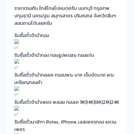
ราคาตรงกัน ใกล้ไกลไปหมดครับ นนทบุรี กรุงเทพ
ปทุมธานี นครปฐม สมุทรสาคร ปริมณฑล จังหวัดอิ่นๆ
สอบถามได้เลยครับ
รับซื้อตั๋วจำนำทอง
รับซื้อตั๋วจำนำทอง ทองรูปพรรณ ทองแท่ง
รับซื้อตั๋วจำนำทองเค กรอบพระ นาค เข็มขัดนาค พระ
เหรียญทองคำ
รับซื้อตั๋วจำนำเพชร พลอย ทองเค 9K|14K|18K|21K|24K
รับซื้อตั๋วนาฬิกา Rolex, iPhone, เลสเพชรทอง แหวน
เพชร