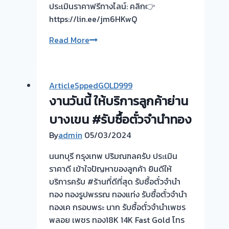
ไม่
ประเมินราคาฟรีทางไลน์: คลิก👉
ต้อง
https://lin.ee/jm6HKwQ
รอ
รับ
Read More
จบ
ซื้อ
หน้า
ตั๋ว
งาน
จำนำ
📌
ArticleSppedGOLD999
ทอง✅
ผล
งานวันนี้ ให้บริการลูกค้าย่าน
ขอบคุณ
งาน
ลูกค้า
บางเขน #รับซื้อตั๋วจำนำทอง
วัน
ตลาด
นี้➡️รับ
By
admin
05/03/2024
พูล
ซื้อ
นนทบุรี กรุงเทพ ปริมณฑลครับ ประเมิน
ตั่ว
ราคาดี เข้าใจปัญหาของลูกค้า ยินดีให้
จำนำ
บริการครับ #ร้านที่ดีที่สุด รับซื้อตั๋วจำนำ
ทอง
ทอง ทองรูปพรรณ ทองแท่ง รับซื้อตั๋วจำนำ
ปทุมวัน
ทองเค กรอบพระ นาก รับซื้อตั๋วจำนำเพชร
กรุงเทพ
พลอย เพชร ทอง18K 14K Fast Gold โทร
🇹🇭