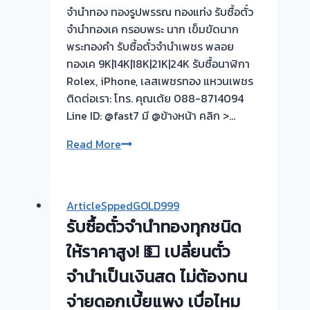
จำนำทอง ทองรูปพรรณ ทองแท่ง รับซื้อตั๋ว
จำนำทองเค กรอบพระ นาก เข็มขัดนาก
พระทองคำ รับซื้อตั๋วจำนำเพชร พลอย
ทองเค 9K|14K|18K|21K|24K รับซื้อนาฬิกา
Rolex, iPhone, เลสเพชรทอง แหวนเพชร
ติดต่อเรา: โทร. คุณเต้ย 088-8714094
Line ID: @fast7 มี @ข้างหน้า คลิก >…
รับ
Read More
ซื้อ
ตั่ว
จำนำ
ArticleSppedGOLD999
ทอง
รับซื้อตั๋วจำนำทองทุกชนิด
|
บางใหญ่
ให้ราคาสูง! 💵 เปลี่ยนตั๋ว
ซิตี้
จำนำเป็นเงินสด ไม่ต้องทน
ตลาด
จ่ายดอกเบี้ยแพง เบื่อไหม
บางใหญ่