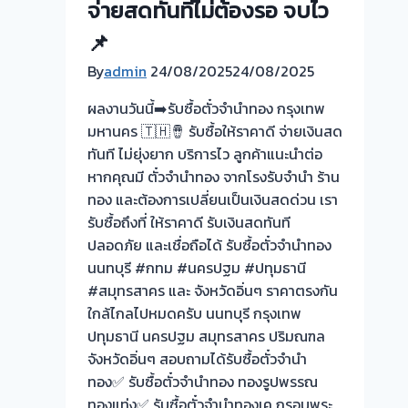
จ่ายสดทันทีไม่ต้องรอ จบไว
สูง!
💵
📌
เปลี่ยน
By
admin
24/08/2025
24/08/2025
ตั๋ว
จำนำ
ผลงานวันนี้➡️รับซื้อตั๋วจำนำทอง กรุงเทพ
เป็น
มหานคร 🇹🇭🪘 รับซื้อให้ราคาดี จ่ายเงินสด
เงินสด
ทันที ไม่ยุ่งยาก บริการไว ลูกค้าแนะนำต่อ
ไม่
หากคุณมี ตั๋วจำนำทอง จากโรงรับจำนำ ร้าน
ต้อง
ทอง และต้องการเปลี่ยนเป็นเงินสดด่วน เรา
ทน
รับซื้อถึงที่ ให้ราคาดี รับเงินสดทันที
จ่าย
ปลอดภัย และเชื่อถือได้ รับซื้อตั๋วจำนำทอง
ดอกเบี้ย
นนทบุรี #กทม #นครปฐม #ปทุมธานี
แพง
#สมุทรสาคร และ จังหวัดอิ่นๆ ราคาตรงกัน
เบื่อ
ใกล้ไกลไปหมดครับ นนทบุรี กรุงเทพ
ไหม
ปทุมธานี นครปฐม สมุทรสาคร ปริมณฑล
กับ
จังหวัดอิ่นๆ สอบถามได้รับซื้อตั๋วจำนำ
การ
ทอง✅ รับซื้อตั๋วจำนำทอง ทองรูปพรรณ
จ่าย
ทองแท่ง✅ รับซื้อตั๋วจำนำทองเค กรอบพระ