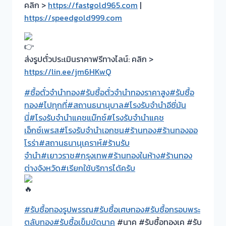
คลิก >
https://fastgold965.com
|
https://speedgold999.com
ส่งรูปตั๋วประเมินราคาฟรีทางไลน์: คลิก >
https://lin.ee/jm6HKwQ
#ซื้อตั๋วจำนำทอง
#รับซื้อตั๋วจำนำทองราคาสูง
#รับซื้อ
ทอง
#ไปทุกที่
#สถานธนานุบาล
#โรงรับจำนำอีซี่มัน
นี่
#โรงรับจำนำแคชแม๊กซ์
#โรงรับจำนำแคช
เอ็กซ์เพรส
#โรงรับจำนำเอกชน
#ร้านทอง
#ร้านทองออ
โรร่า
#สถานธนานุเคราห์
#ร้านรับ
จำนำ
#เยาวราช
#กรุงเทพ
#ร้านทองในห้าง
#ร้านทอง
ต่างจังหวัด
#เรียกใช้บริการได้ครับ
#รับซื้อทองรูปพรรณ
#รับซื้อเศษทอง
#รับซื้อกรอบพระ
ตลับทอง
#รับซื้อเข็มขัดนาค
#นาค #รับซื้อทองเค #รับ