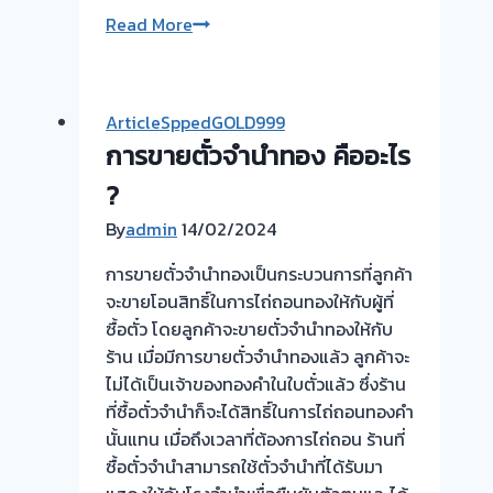
ยินดี
Read More
รับ
ใช้
รับ
ArticleSppedGOLD999
ซื้อ
การขายตั๋วจำนำทอง คืออะไร
ตั๋ว
จำนำ
?
ทอง
By
admin
14/02/2024
รับ
ซื้อ
การขายตั๋วจำนำทองเป็นกระบวนการที่ลูกค้า
ทอง
จะขายโอนสิทธิ์ในการไถ่ถอนทองให้กับผู้ที่
นอก
ซื้อตั๋ว โดยลูกค้าจะขายตั๋วจำนำทองให้กับ
สถาน
ร้าน เมื่อมีการขายตั๋วจำนำทองแล้ว ลูกค้าจะ
ที่
ไม่ได้เป็นเจ้าของทองคำในใบตั๋วแล้ว ซึ่งร้าน
วัน
ที่ซื้อตั๋วจำนำก็จะได้สิทธิ์ในการไถ่ถอนทองคำ
นี้
นั้นแทน เมื่อถึงเวลาที่ต้องการไถ่ถอน ร้านที่
ให้
ซื้อตั๋วจำนำสามารถใช้ตั๋วจำนำที่ได้รับมา
บริการ