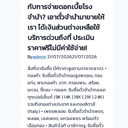
นนทบุรี
กับการจ่ายดอกเบี้ยโรง
ผล
จำนำ? เอาตั๋วจำนำมาขายให้
งาน
วัน
เรา ได้เงินส่วนต่างเหลือใช้
นี้
บริการด่วนถึงที่ ประเมิน
ครับ
!
ราคาฟรีไม่มีค่าใช้จ่าย!
By
admin
21/07/2026
21/07/2026
สิ่งที่เรารับซื้อ (ให้ราคาสูงตามราคาตลาด): •
ทองคำ: รับซื้อตั๋วจำนำทองรูปพรรณ, ทอง
แท่ง, พระทองคำ, นาก, กรอบพระ, สร้อย,
แหวน, จี้ทอง • ทองเค: รับซื้อตั๋วจำนำทองเค
ทุกเปอร์เซ็นต์ (9K | 14K | 18K | 21K | 24K)
รวมถึงทองต่างประเทศ และทองอิตาลี
(Italy) • เพชรพลอย: รับซื้อตั๋วจำนำเพชร,
พลอย, เลสเพชร, แหวนเพชร พร้อมตัว
เรือนทอง • สินค้าไอที นาฬิกาหรู: รับซื้อตั๋ว