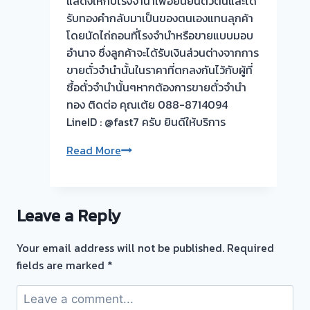
แสดงให้กับโรงจำนำเพื่อยืนยันตัวตนและได้
ลูกค้า
รับทองคำกลับมาเป็นของตนเองแทนลุกค้า
ตลาด
โดยนัดไถ่ถอนที่โรงจำนำหรือขายแบบมอบ
ท่าน้ำ
อำนาจ ซึ่งลูกค้าจะได้รับเงินส่วนต่างจากการ
นนท์
ขายตั๋วจำนำนั้นในราคาที่ตกลงกันไว้กับผู้ที่
นนทบุรี
ซื้อตั๋วจำนำนั้นๆหากต้องการขายตั๋วจำนำ
ตรับ
ทอง ติดต่อ คุณเต้ย 088-8714094
ระยะ
LineID : @fast7 ครับ ยินดีให้บริการ
ทาง
การ
Read More
ไกล
ขาย
ใกล้
ตั๋ว
เป็น
จำนำ
หน้าที่
Leave a Reply
ทอง
ผม
คือ
ราคา
Your email address will not be published.
Required
อะไร
ตรง
fields are marked
*
?
กัน
ไป
ซื้อ