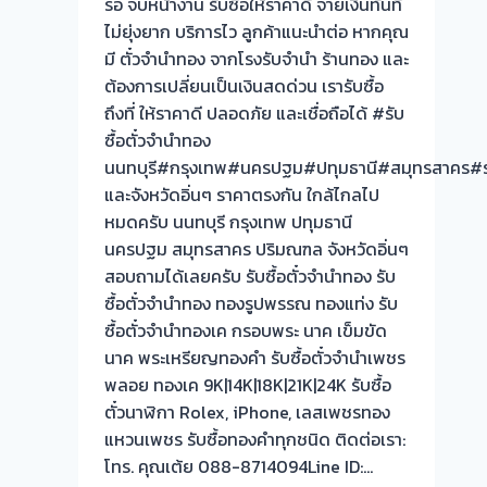
รอ จบหน้างาน รับซื้อให้ราคาดี จ่ายเงินทันที
จำนำ
ไม่ยุ่งยาก บริการไว ลูกค้าแนะนำต่อ หากคุณ
ทอง
มี ตั๋วจำนำทอง จากโรงรับจำนำ ร้านทอง และ
ต้องการเปลี่ยนเป็นเงินสดด่วน เรารับซื้อ
ถึงที่ ให้ราคาดี ปลอดภัย และเชื่อถือได้ #รับ
ซื้อตั๋วจำนำทอง
นนทบุรี#กรุงเทพ#นครปฐม#ปทุมธานี#สมุทรสาคร#ร
และจังหวัดอิ่นๆ ราคาตรงกัน ใกล้ไกลไป
หมดครับ นนทบุรี กรุงเทพ ปทุมธานี
นครปฐม สมุทรสาคร ปริมณฑล จังหวัดอิ่นๆ
สอบถามได้เลยครับ รับซื้อตั๋วจำนำทอง รับ
ซื้อตั๋วจำนำทอง ทองรูปพรรณ ทองแท่ง รับ
ซื้อตั๋วจำนำทองเค กรอบพระ นาค เข็มขัด
นาค พระเหรียญทองคำ รับซื้อตั๋วจำนำเพชร
พลอย ทองเค 9K|14K|18K|21K|24K รับซื้อ
ตั๋วนาฬิกา Rolex, iPhone, เลสเพชรทอง
แหวนเพชร รับซื้อทองคำทุกชนิด ติดต่อเรา:
โทร. คุณเต้ย 088-8714094Line ID:…