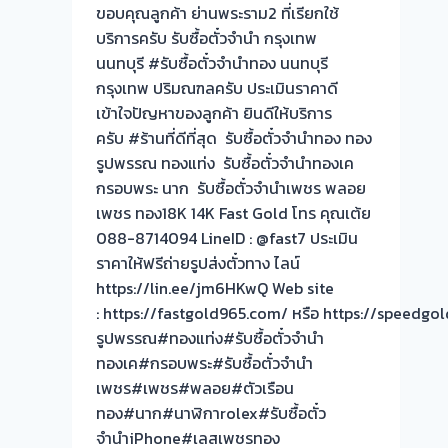
ถึงที่
ขอบคุณลูกค้า ย่านพระราม2 ที่เรียกใช้
ถึง
ประเมิน
บริการครับ รับซื้อตั๋วจำนำ กรุงเทพ
โรง
ราคา
นนทบุรี #รับซื้อตั๋วจำนำทอง นนทบุรี
จำนำ
ฟรี
กรุงเทพ ปริมณฑลครับ ประเมินราคาดี
ร้าน
ไม่มี
เข้าใจปัญหาของลูกค้า ยินดีให้บริการ
ทอง
ค่า
ครับ #ร้านที่ดีที่สุด รับซื้อตั๋วจำนำทอง ทอง
จ่าย
ใช้
รูปพรรณ ทองแท่ง รับซื้อตั๋วจำนำทองเค
สด
จ่าย!
กรอบพระ นาก รับซื้อตั๋วจำนำเพชร พลอย
ทันที
เพชร ทอง18K 14K Fast Gold โทร คุณเต้ย
ไม่
088-8714094 LineID : @fast7 ประเมิน
ต้อง
ราคาให้ฟรีถ่ายรูปส่งตั๋วทาง ไลน์
รอ
https://lin.ee/jm6HKwQ Web site
จบไว
: https://fastgold965.com/ หรือ https://speed
📌
รูปพรรณ#ทองแท่ง#รับซื้อตั๋วจำนำ
ทองเค#กรอบพระ#รับซื้อตั๋วจำนำ
เพชร#เพชร#พลอย#ตัวเรือน
ทอง#นาก#นาฬิกาrolex#รับซื้อตั๋ว
จำนำiPhone#เลสเพชรทอง