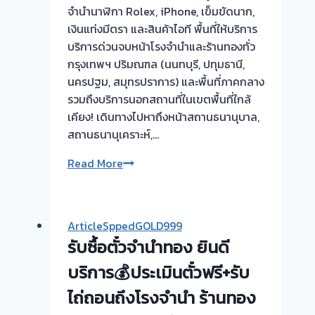
จำนำนาฬิกา Rolex, iPhone, เข็มขัดนาก,
เงินแท่งมีตรา และสินค้าไอที พื้นที่ให้บริการ
บริการด่วนจบหน้าโรงจำนำและร้านทองทั่ว
กรุงเทพฯ ปริมณฑล (นนทบุรี, ปทุมธานี,
นครปฐม, สมุทรปราการ) และพื้นที่ภาคกลาง
รวมถึงบริการนอกสถานที่ในเขตพื้นที่ใกล้
เคียง! เดินทางไปหาถึงหน้าสถานธนานุบาล,
สถานธนานุเคราะห์,…
รับ
Read More
ซื้อ
ตั๋ว
จำนำ
ArticleSppedGOLD999
ทอง
รับซื้อตั๋วจำนำทอง ยินดี
ทุก
ชนิด
บริการ💰ประเมินตั๋วฟรี+รับ
ให้
ไถ่ถอนถึงโรงจำนำ ร้านทอง
ราคา