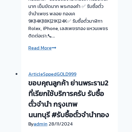
ดอกเบี้ย
นาก เข็มขัดนาก พระทองคำ ✅ รับซื้อตั๋ว
โรง
จำนำเพชร พลอย ทองเค
จำนำ?
9K|14K|18K|21K|24K✅ รับซื้อตั๋วนาฬิกา
เอา
Rolex, iPhone, เลสเพชรทอง แหวนเพชร
ตั๋ว
ติดต่อเรา:📞…
จำนำ
มา
รับ
Read More
ขาย
ซื้อ
ให้
ตั๋ว
เรา
จำนำ
ArticleSppedGOLD999
ได้
ทอง
ขอบคุณลูกค้า ย่านพระราม2
เงิน
ยินดี
ส่วน
บริการ
ที่เรียกใช้บริการครับ รับซื้อ
ต่าง
💰
ตั๋วจำนำ กรุงเทพ
เหลือ
ประเมิน
นนทบุรี #รับซื้อตั๋วจำนำทอง
ใช้
ตั๋ว
บริการ
ฟรี+รับ
By
admin
28/11/2024
ด่วน
ไถ่ถอน