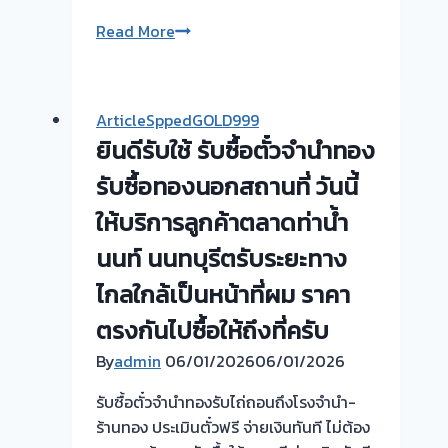
ขอบคุณ
Read More
ลูกค้า
ย่าน
พระราม2
ArticleSppedGOLD999
ที่
ยินดีรับใช้ รับซื้อตั๋วจำนำทอง
เรียก
ใช้
รับซื้อทองนอกสถานที่ วันนี้
บริการ
ให้บริการลูกค้าตลาดท่าน้ำ
ครับ
นนท์ นนทบุรีตรับระยะทาง
รับ
ซื้อ
ไกลใกล้เป็นหน้าที่ผม ราคา
ตั๋ว
ตรงกันไปซื้อให้ถึงที่ครับ
จำนำ
กรุงเทพ
By
admin
06/01/2026
06/01/2026
นนทบุรี #รับ
รับซื้อตั๋วจำนำทองรับไถ่ถอนถึงโรงจำนำ-
ซื้อ
ร้านทอง ประเมินตั๋วฟรี จ่ายเงินทันที ไม่ต้อง
ตั๋ว