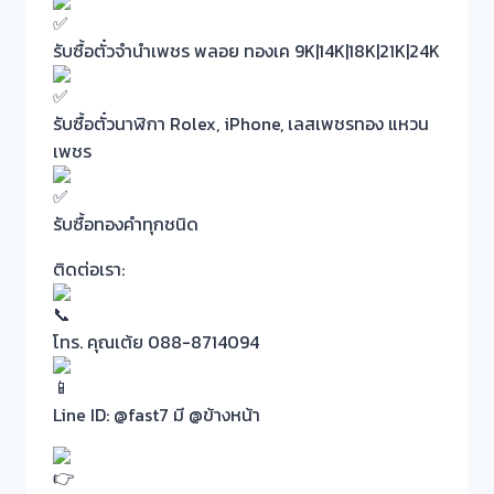
รับซื้อตั๋วจำนำเพชร พลอย ทองเค 9K|14K|18K|21K|24K
รับซื้อตั๋วนาฬิกา Rolex, iPhone, เลสเพชรทอง แหวน
เพชร
รับซื้อทองคำทุกชนิด
ติดต่อเรา:
โทร. คุณเต้ย 088-8714094
Line ID: @fast7 มี @ข้างหน้า