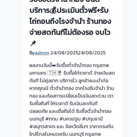
ราคา
ตรง
บริการ💰ประเมินตั๋วฟรี+รับ
กัน
ไถ่ถอนถึงโรงจำนำ ร้านทอง
บริการ
จ่ายสดทันทีไม่ต้องรอ จบไว
ให้
ถึงที่
📌
ครับ
By
admin
24/08/2025
24/08/2025
รับ
ซื้อ
ผลงานวันนี้➡️รับซื้อตั๋วจำนำทอง กรุงเทพ
ตั๋ว
มหานคร 🇹🇭🪘 รับซื้อให้ราคาดี จ่ายเงินสด
จำนำ
ทันที ไม่ยุ่งยาก บริการไว ลูกค้าแนะนำต่อ
ทอง
หากคุณมี ตั๋วจำนำทอง จากโรงรับจำนำ ร้าน
💰
ทอง และต้องการเปลี่ยนเป็นเงินสดด่วน เรา
รับ
รับซื้อถึงที่ ให้ราคาดี รับเงินสดทันที
ไถ่ถอน
ปลอดภัย และเชื่อถือได้ รับซื้อตั๋วจำนำทอง
ถึง
นนทบุรี #กทม #นครปฐม #ปทุมธานี
โรง
#สมุทรสาคร และ จังหวัดอิ่นๆ ราคาตรงกัน
จำนำ-
ใกล้ไกลไปหมดครับ นนทบุรี กรุงเทพ