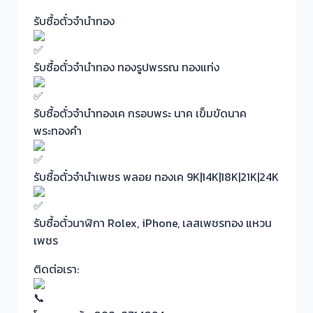
รับซื้อตั๋วจำนำทอง
รับซื้อตั๋วจำนำทอง ทองรูปพรรณ ทองแท่ง
รับซื้อตั๋วจำนำทองเค กรอบพระ นาค เข็มขัดนาค
พระทองคำ
รับซื้อตั๋วจำนำเพชร พลอย ทองเค 9K|14K|18K|21K|24K
รับซื้อตั๋วนาฬิกา Rolex, iPhone, เลสเพชรทอง แหวน
เพชร
ติดต่อเรา: