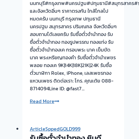
นนทบุรี#กรุงเทพ#นครปฐม#ปทุมธานี#สมุทรสาคร#ร
ต้อง
และจังหวัดอิ่นๆ ราคาตรงกัน ใกล้ไกลไป
รอ
หมดครับ นนทบุรี กรุงเทพ ปทุมธานี
จบไว
นครปฐม สมุทรสาคร ปริมณฑล จังหวัดอิ่นๆ
สอบถามได้เลยครับ รับซื้อตั๋วจำนำทอง รับ
ซื้อตั๋วจำนำทอง ทองรูปพรรณ ทองแท่ง รับ
ซื้อตั๋วจำนำทองเค กรอบพระ นาค เข็มขัด
นาค พระเหรียญทองคำ รับซื้อตั๋วจำนำเพชร
พลอย ทองเค 9K|14K|18K|21K|24K รับซื้อ
ตั๋วนาฬิกา Rolex, iPhone, เลสเพชรทอง
แหวนเพชร ติดต่อเรา: โทร. คุณเต้ย 088-
8714094Line ID: @fast7…
ชิ้น
Read More
เล็ก
ชิ้น
ใหญ่
ArticleSppedGOLD999
ถ้า
รับซื้อตั๋วจำนำทอง ยินดี