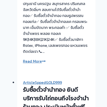
ร้าน
ปทุมธานี นครปฐม สมุทรสาคร ปริมณฑล
ทอง
จังหวัดอิ่นๆ สอบถามได้รับซื้อตั๋วจำนำ
ประเมิน
ทอง✅ รับซื้อตั๋วจำนำทอง ทองรูปพรรณ
ตั๋ว
ทองแท่ง✅ รับซื้อตั๋วจำนำทองเค กรอบพระ
ฟรี
นาก เข็มขัดนาก พระทองคำ ✅ รับซื้อตั๋ว
จ่าย
จำนำเพชร พลอย ทองเค
เงิน
9K|14K|18K|21K|24K✅ รับซื้อตั๋วนาฬิกา
ทันที
Rolex, iPhone, เลสเพชรทอง แหวนเพชร
ไม่
ติดต่อเรา:📞…
ต้อง
รอ
รับ
Read More
จบ
ซื้อ
หน้า
ตั๋ว
งาน
จำนำ
ArticleSppedGOLD999
📌
ทอง
รับซื้อตั๋วจำนำทอง ยินดี
ยินดี
บริการ
บริการรับไถ่ถอนถึงโรงจำนำ
💰
ร้านทอง ประเมินหน้าตั๋วฟรี