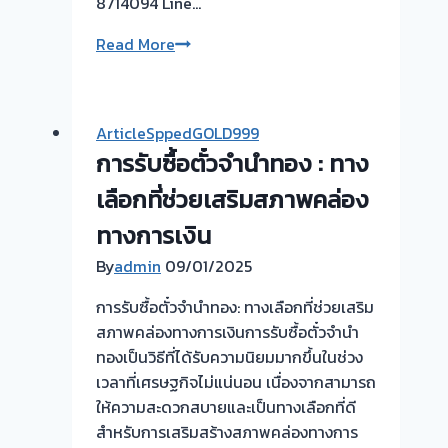
8714094 Line…
รับ
Read More
ซื้อ
ตั๋ว
จำนำ
ArticleSppedGOLD999
ทอง
การรับซื้อตั๋วจำนำทอง : ทาง
FG965
💰
เลือกที่ช่วยเสริมสภาพคล่อง
ไถ่ถอน
ทางการเงิน
เร็ว
By
admin
09/01/2025
ถึงที่
📌
การรับซื้อตั๋วจำนำทอง: ทางเลือกที่ช่วยเสริม
จ่าย
สภาพคล่องทางการเงินการรับซื้อตั๋วจำนำ
สด
ทองเป็นวิธีที่ได้รับความนิยมมากขึ้นในช่วง
ทันใจ
เวลาที่เศรษฐกิจไม่แน่นอน เนื่องจากสามารถ
✅
ให้ความสะดวกสบายและเป็นทางเลือกที่ดี
ประเมิน
สำหรับการเสริมสร้างสภาพคล่องทางการ
ฟรี