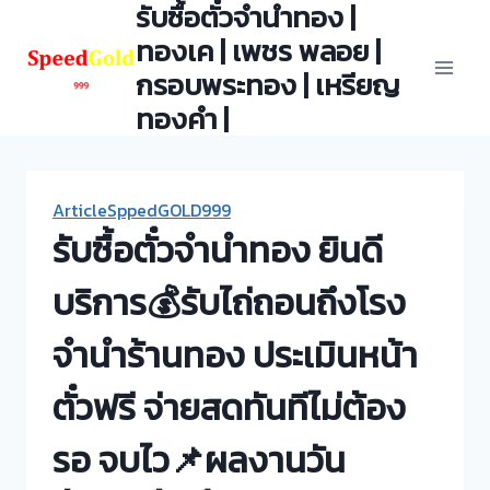
รับซื้อตั๋วจำนำทอง |
Skip
to
ทองเค | เพชร พลอย |
content
กรอบพระทอง | เหรียญ
ทองคำ |
ArticleSppedGOLD999
รับซื้อตั๋วจำนำทอง ยินดี
บริการ💰รับไถ่ถอนถึงโรง
จำนำร้านทอง ประเมินหน้า
ตั๋วฟรี จ่ายสดทันทีไม่ต้อง
รอ จบไว📌ผลงานวัน