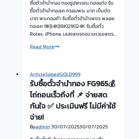
ซื้อตั๋วจำนำทอง ทองรูปพรรณ ทองแท่ง รับ
ซื้อตั๋วจำนำทองเค กรอบพระ นาก เข็มขัด
นาก พระทองคำ รับซื้อตั๋วจำนำเพชร พลอย
ทองเค 9K|14K|18K|21K|24K รับซื้อตั๋ว
Rolex, iPhone, เลสเพชรทอง แหวนเพชร…
รับ
Read More
ซื้อ
ตั๋ว
จำนำ
ArticleSppedGOLD999
ทอง
รับซื้อตั๋วจำนำทอง FG965💰
ยินดี
บริการ
ไถ่ถอนเร็วถึงที่ 📌 จ่ายสด
รับ
ทันใจ ✅ ประเมินฟรี ไม่มีค่าใช้
ไถ่ถอน
จ่าย!
ถึง
โรง
By
admin
30/07/2025
30/07/2025
จำนำ