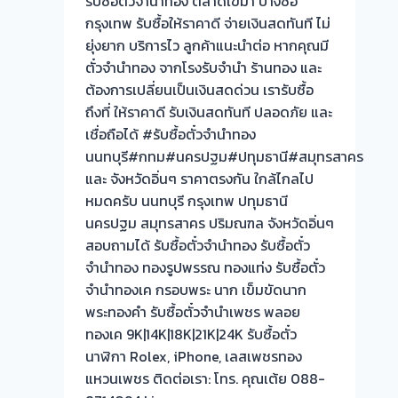
รับซื้อตั๋วจำนำทอง ตลาดเขมา บางซื่อ
ร้าน
กรุงเทพ รับซื้อให้ราคาดี จ่ายเงินสดทันที ไม่
ทอง
ยุ่งยาก บริการไว ลูกค้าแนะนำต่อ หากคุณมี
ประเมิน
ตั๋วจำนำทอง จากโรงรับจำนำ ร้านทอง และ
หน้า
ต้องการเปลี่ยนเป็นเงินสดด่วน เรารับซื้อ
ตั๋ว
ถึงที่ ให้ราคาดี รับเงินสดทันที ปลอดภัย และ
ฟรี
เชื่อถือได้ #รับซื้อตั๋วจำนำทอง
จ่าย
นนทบุรี#กทม#นครปฐม#ปทุมธานี#สมุทรสาคร
สด
และ จังหวัดอิ่นๆ ราคาตรงกัน ใกล้ไกลไป
ทันที
หมดครับ นนทบุรี กรุงเทพ ปทุมธานี
ไม่
นครปฐม สมุทรสาคร ปริมณฑล จังหวัดอิ่นๆ
ต้อง
สอบถามได้ รับซื้อตั๋วจำนำทอง รับซื้อตั๋ว
รอ
จำนำทอง ทองรูปพรรณ ทองแท่ง รับซื้อตั๋ว
จบไว
จำนำทองเค กรอบพระ นาก เข็มขัดนาก
พระทองคำ รับซื้อตั๋วจำนำเพชร พลอย
ทองเค 9K|14K|18K|21K|24K รับซื้อตั๋ว
นาฬิกา Rolex, iPhone, เลสเพชรทอง
แหวนเพชร ติดต่อเรา: โทร. คุณเต้ย 088-