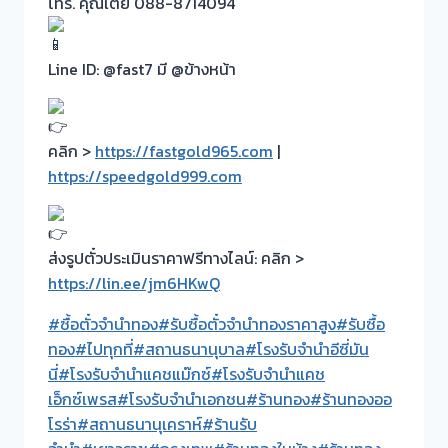
โทร. คุณเต้ย 088-8714094
Line ID: @fast7 มี @ข้างหน้า
คลิก >
https://fastgold965.com
|
https://speedgold999.com
ส่งรูปตั๋วประเมินราคาฟรีทางไลน์: คลิก >
https://lin.ee/jm6HKwQ
#ซื้อตั๋วจำนำทอง
#รับซื้อตั๋วจำนำทองราคาสูง
#รับซื้อ
ทอง
#ไปทุกที่
#สถานธนานุบาล
#โรงรับจำนำอีซี่มัน
นี่
#โรงรับจำนำแคชแม๊กซ์
#โรงรับจำนำแคช
เอ็กซ์เพรส
#โรงรับจำนำเอกชน
#ร้านทอง
#ร้านทองออ
โรร่า
#สถานธนานุเคราห์
#ร้านรับ