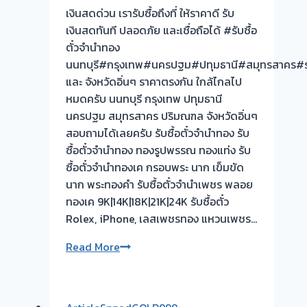
เงินสดด่วน เรารับซื้อถึงที่ ให้ราคาดี รับ
เงินสดทันที ปลอดภัย และเชื่อถือได้ #รับซื้อ
ตั๋วจำนำทอง
นนทบุรี#กรุงเทพ#นครปฐม#ปทุมธานี#สมุทรสาคร#รา
และ จังหวัดอิ่นๆ ราคาตรงกัน ใกล้ไกลไป
หมดครับ นนทบุรี กรุงเทพ ปทุมธานี
นครปฐม สมุทรสาคร ปริมณฑล จังหวัดอิ่นๆ
สอบถามได้เลยครับ รับซื้อตั๋วจำนำทอง รับ
ซื้อตั๋วจำนำทอง ทองรูปพรรณ ทองแท่ง รับ
ซื้อตั๋วจำนำทองเค กรอบพระ นาก เข็มขัด
นาก พระทองคำ รับซื้อตั๋วจำนำเพชร พลอย
ทองเค 9K|14K|18K|21K|24K รับซื้อตั๋ว
Rolex, iPhone, เลสเพชรทอง แหวนเพชร…
รับ
Read More
ซื้อ
ตั๋ว
จำนำ