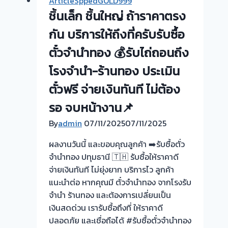
ArticleSppedGOLD999
ทอง
ชิ้นเล็ก ชิ้นใหญ่ ถ้าราคาตรง
ยินดี
บริการ
กัน บริการให้ถึงที่ครับรับซื้อ
รับ
ตั๋วจำนำทอง 💰รับไถ่ถอนถึง
ไถ่ถอน
โรงจำนำ-ร้านทอง ประเมิน
ถึง
โรง
ตั๋วฟรี จ่ายเงินทันที ไม่ต้อง
จำนำ
รอ จบหน้างาน📌
ร้าน
ทอง
By
admin
07/11/2025
07/11/2025
ประเมิน
ผลงานวันนี้ และขอบคุณลูกค้า ➡️รับซื้อตั่ว
หน้า
จำนำทอง ปทุมธานี 🇹🇭 รับซื้อให้ราคาดี
ตั๋ว
จ่ายเงินทันที ไม่ยุ่งยาก บริการไว ลูกค้า
ฟรี
แนะนำต่อ หากคุณมี ตั๋วจำนำทอง จากโรงรับ
จ่าย
จำนำ ร้านทอง และต้องการเปลี่ยนเป็น
สด
เงินสดด่วน เรารับซื้อถึงที่ ให้ราคาดี
ทันที
ปลอดภัย และเชื่อถือได้ #รับซื้อตั๋วจำนำทอง
ไม่