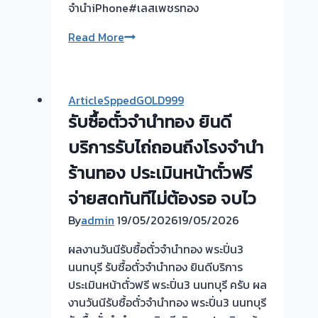
จำนำiPhone#เลสเพชรทอง
รับ
Read More
ซื้อ
ตั๋ว
จำนำ
ArticleSppedGOLD999
ทอง
รับซื้อตั๋วจำนำทอง ยินดี
นนทบุรี
ขอบคุณ
บริการรับไถ่ถอนถึงโรงจำนำ
ลูกค้า
ร้านทอง ประเมินหน้าตั๋วฟรี
ย่าน
จ่ายสดทันทีไม่ต้องรอ จบไว
ไทรน้อย
ครับ
By
admin
19/05/2026
19/05/2026
ผลงานวันนีรับซื้อตั๋วจำนำทอง พระปิ่น3
นนทบุรี รับซื้อตั๋วจำนำทอง ยินดีบริการ
ประเมินหน้าตั๋วฟรี พระปิ่น3 นนทบุรี ครับ ผล
งานวันนีรับซื้อตั๋วจำนำทอง พระปิ่น3 นนทบุรี