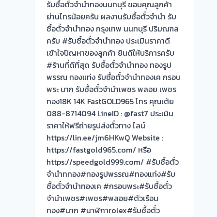
รับซื้อตั๋วจำนำทองนนทบุรี ขอบคุณลูกค้า
โรง
ย่านไทรน้อยครับ ผลงานรับซื้อตั๋วจำนำ รับ
จำนำ
ซื้อตั๋วจำนำทอง กรุงเทพ นนทบุรี ปริมณฑล
ร้าน
ครับ #รับซื้อตั๋วจำนำทอง ประเมินราคาดี
ทอง
เข้าใจปัญหาของลูกค้า ยินดีให้บริการครับ
ประเมิน
#ร้านที่ดีที่สุด รับซื้อตั๋วจำนำทอง ทองรูป
หน้า
พรรณ ทองแท่ง รับซื้อตั๋วจำนำทองเค กรอบ
ตั๋ว
พระ นาก รับซื้อตั๋วจำนำเพชร พลอย เพชร
ฟรี
ทอง18K 14K FastGOLD965 โทร คุณเต้ย
จ่าย
088-8714094 LineID : @fast7 ประเมิน
สด
ราคาให้ฟรีถ่ายรูปส่งตั๋วทาง ไลน์
ทันที
https://lin.ee/jm6HKwQ Website :
ไม่
https://fastgold965.com/ หรือ
ต้อง
https://speedgold999.com/ #รับซื้อตั๋ว
รอ
จำนำททอง#ทองรูปพรรณ#ทองแท่ง#รับ
จบไว
ซื้อตั๋วจำนำทองเค #กรอบพระ#รับซื้อตั๋ว
📌
จำนำเพชร#เพชร#พลอย#ตัวเรือน
ทอง#นาก #นาฬิกาrolex#รับซื้อตั๋ว