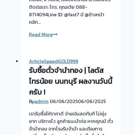
ติดต่อเรา: โทร. คุณเต้ย 088-
8714094Line ID: @fast7 มี @ข้างหน้า
คลิก…
รับ
Read More
ซื้อ
ตั๋ว
จำนำ
ArticleSppedGOLD999
ทอง
รับซื้อตั่วจำนำทอง | โลตัส
ยินดี
บริการ
ไทรน้อย นนทบุรี ผลงานวันนี้
💰
ครับ !
รับ
By
admin
06/06/2025
06/06/2025
ไถ่ถอน
ถึง
เรารับซื้อให้ราคาดี จ่ายเงินสดทันที ไม่ยุ่ง
โรง
ยาก บริการไว ลูกค้าแนะนำต่อ หากคุณมี ตั๋ว
จำนำ
จำนำทอง จากโรงรับจำนำ และต้องการ
ร้าน