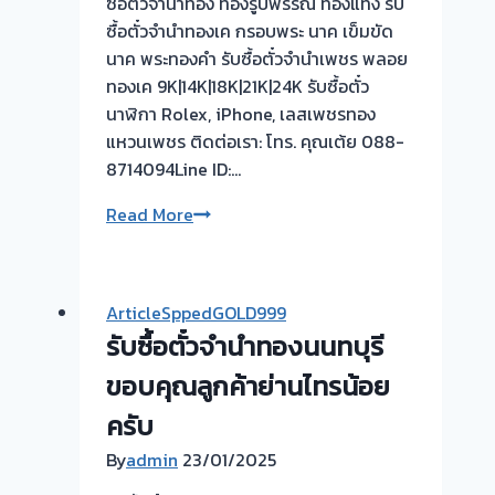
ซื้อตั๋วจำนำทอง ทองรูปพรรณ ทองแท่ง รับ
ซื้อตั๋วจำนำทองเค กรอบพระ นาค เข็มขัด
นาค พระทองคำ รับซื้อตั๋วจำนำเพชร พลอย
ทองเค 9K|14K|18K|21K|24K รับซื้อตั๋ว
นาฬิกา Rolex, iPhone, เลสเพชรทอง
แหวนเพชร ติดต่อเรา: โทร. คุณเต้ย 088-
8714094Line ID:…
รับ
Read More
ซื้อ
ตั๋ว
จำนำ
ArticleSppedGOLD999
ทอง
รับซื้อตั๋วจำนำทองนนทบุรี
ยินดี
บริการ
ขอบคุณลูกค้าย่านไทรน้อย
💰
ครับ
รับ
By
admin
23/01/2025
ไถ่ถอน
ถึง