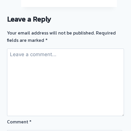
ตั๋ว
จำนำ
Leave a Reply
ทอง
ยินดี
Your email address will not be published.
Required
บริการ
fields are marked
*
รับ
ไถ่ถอน
ถึง
โรง
จำนำ
ร้าน
ทอง
ประเมิน
หน้า
ตั๋ว
ฟรี
Comment
*
จ่าย
สด