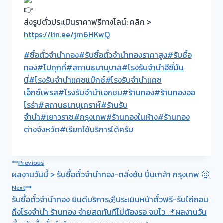
ส่งรูปตั๋วประเมินราคาฟรีทางไลน์: คลิก >
https://lin.ee/jm6HKwQ
#ซื้อตั๋วจำนำทอง
#รับซื้อตั๋วจำนำทองราคาสูง
#รับซื้อ
ทอง
#ไปทุกที่
#สถานธนานุบาล
#โรงรับจำนำอีซี่มัน
นี่
#โรงรับจำนำแคชแม๊กซ์
#โรงรับจำนำแคช
เอ็กซ์เพรส
#โรงรับจำนำเอกชน
#ร้านทอง
#ร้านทองออ
โรร่า
#สถานธนานุเคราห์
#ร้านรับ
จำนำ
#เยาวราช
#กรุงเทพ
#ร้านทองในห้าง
#ร้านทอง
ต่างจังหวัด
#เรียกใช้บริการได้ครับ
Post
Previous
ผลงานวันนี้ > รับซื้อตั๋วจำนำทอง-ตลิ่งชัน ปิ่นเกล้า กรุงเทพ 🙂
navigation
Next
รับซื้อตั๋วจำนำทอง ยินดีบริการ💰ประเมินหน้าตั๋วฟรี-รับไถ่ถอน
ถึงโรงจำนำ ร้านทอง จ่ายสดทันทีไม่ต้องรอ จบไว 📌ผลงานวัน