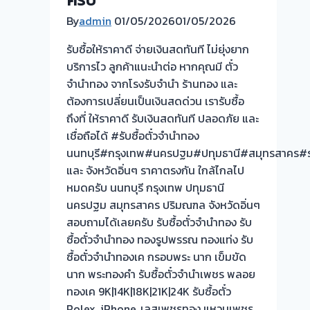
By
admin
01/05/2026
01/05/2026
รับซื้อให้ราคาดี จ่ายเงินสดทันที ไม่ยุ่งยาก
บริการไว ลูกค้าแนะนำต่อ หากคุณมี ตั๋ว
จำนำทอง จากโรงรับจำนำ ร้านทอง และ
ต้องการเปลี่ยนเป็นเงินสดด่วน เรารับซื้อ
ถึงที่ ให้ราคาดี รับเงินสดทันที ปลอดภัย และ
เชื่อถือได้ #รับซื้อตั๋วจำนำทอง
นนทบุรี#กรุงเทพ#นครปฐม#ปทุมธานี#สมุทรสาคร#รา
และ จังหวัดอิ่นๆ ราคาตรงกัน ใกล้ไกลไป
หมดครับ นนทบุรี กรุงเทพ ปทุมธานี
นครปฐม สมุทรสาคร ปริมณฑล จังหวัดอิ่นๆ
สอบถามได้เลยครับ รับซื้อตั๋วจำนำทอง รับ
ซื้อตั๋วจำนำทอง ทองรูปพรรณ ทองแท่ง รับ
ซื้อตั๋วจำนำทองเค กรอบพระ นาก เข็มขัด
นาก พระทองคำ รับซื้อตั๋วจำนำเพชร พลอย
ทองเค 9K|14K|18K|21K|24K รับซื้อตั๋ว
Rolex, iPhone, เลสเพชรทอง แหวนเพชร