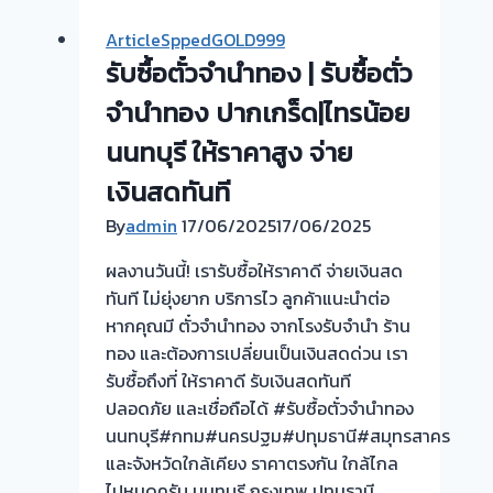
ตั๋ว
จำนำ
ArticleSppedGOLD999
จำนำ
ทอง
รับซื้อตั๋วจำนำทอง | รับซื้อตั่ว
ทอง
|
ไทรน้อย
โลตัส
จำนำทอง ปากเกร็ด|ไทรน้อย
นนทบุรี
ไทรน้อย
นนทบุรี ให้ราคาสูง จ่าย
🇹🇭
นนทบุรี
รับ
เงินสดทันที
ผล
ซื้อ
งาน
By
admin
17/06/2025
17/06/2025
ตั๋ว
วัน
จำนำ
ผลงานวันนี้! เรารับซื้อให้ราคาดี จ่ายเงินสด
นี้
ทอง
ทันที ไม่ยุ่งยาก บริการไว ลูกค้าแนะนำต่อ
ครับ
ยินดี
หากคุณมี ตั๋วจำนำทอง จากโรงรับจำนำ ร้าน
!
บริการ
ทอง และต้องการเปลี่ยนเป็นเงินสดด่วน เรา
ประเมิน
รับซื้อถึงที่ ให้ราคาดี รับเงินสดทันที
หน้า
ปลอดภัย และเชื่อถือได้ #รับซื้อตั๋วจำนำทอง
ตั๋ว
นนทบุรี#กทม#นครปฐม#ปทุมธานี#สมุทรสาคร
ฟรี
และจังหวัดใกล้เคียง ราคาตรงกัน ใกล้ไกล
ไทรน้อย
ไปหมดครับ นนทบุรี กรุงเทพ ปทุมธานี