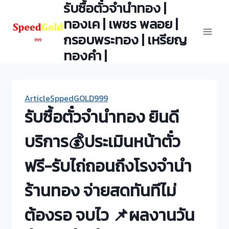
รับซื้อตั๋วจำนำทอง |
Skip
to
ทองเค | เพชร พลอย |
content
กรอบพระทอง | เหรียญ
ทองคำ |
ArticleSppedGOLD999
รับซื้อตั๋วจำนำทอง ยินดี
บริการ💰ประเมินหน้าตั๋ว
ฟรี-รับไถ่ถอนถึงโรงจำนำ
ร้านทอง จ่ายสดทันทีไม่
ต้องรอ จบไว 📌ผลงานวัน