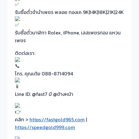
รับซื้อตั๋วจำนำเพชร พลอย ทองเค 9K|14K|18K|21K|24K
รับซื้อตั๋วนาฬิกา Rolex, iPhone, เลสเพชรทอง แหวน
เพชร
ติดต่อเรา:
โทร. คุณเต้ย 088-8714094
Line ID: @fast7 มี @ข้างหน้า
คลิก >
https://fastgold965.com
|
https://speedgold999.com