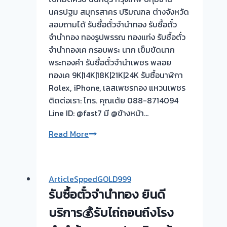
นนทบุรี
นครปฐม สมุทรสาคร ปริมณฑล ต่างจังหวัด
ครับ
สอบถามได้ รับซื้อตั๋วจำนำทอง รับซื้อตั๋ว
จำนำทอง ทองรูปพรรณ ทองแท่ง รับซื้อตั๋ว
จำนำทองเค กรอบพระ นาก เข็มขัดนาก
พระทองคำ รับซื้อตั๋วจำนำเพชร พลอย
ทองเค 9K|14K|18K|21K|24K รับซื้อนาฬิกา
Rolex, iPhone, เลสเพชรทอง แหวนเพชร
ติดต่อเรา: โทร. คุณเต้ย 088-8714094
Line ID: @fast7 มี @ข้างหน้า…
รับ
Read More
ซื้อ
ตั๋ว
จำนำ
ArticleSppedGOLD999
ทอง
รับซื้อตั๋วจำนำทอง ยินดี
|
รับ
บริการ💰รับไถ่ถอนถึงโรง
ซื้อ