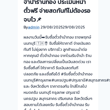
จำนำร้านทอง ประเมินหน้า
ตั่ว
ตั๋วฟรี จ่ายสดทันทีไม่ต้องรอ
จำนำ
ทอง
จบไว📌
ปากเกร็ด|
By
admin
29/08/2025
29/08/2025
ไทรน้อย
นนทบุรี
ผลงานวันนี้➡️รับซื้อตั๋วจำนำทอง ราชพฤกษ์
ให้
นนทบุรี 🇹🇭🪘 รับซื้อให้ราคาดี จ่ายเงินสด
ราคา
ทันที ไม่ยุ่งยาก บริการไว ลูกค้าแนะนำต่อ
สูง
หากคุณมี ตั๋วจำนำทอง จากโรงรับจำนำ ร้าน
จ่าย
ทอง และต้องการเปลี่ยนเป็นเงินสดด่วน เรา
เงินสด
รับซื้อถึงที่ ให้ราคาดี รับเงินสดทันที
ทันที
ปลอดภัย และเชื่อถือได้ #รับซื้อตั๋วจำนำทอง
นนทบุรี#กรุงเทพ#นครปฐม#ปทุมธานี#สมุทรสาคร#รา
และ จังหวัดอิ่นๆ ราคาตรงกัน ใกล้ไกลไป
หมดครับ นนทบุรี กรุงเทพ ปทุมธานี
นครปฐม สมุทรสาคร ปริมณฑล จังหวัดอิ่นๆ
สอบถามได้เลยครับ รับซื้อตั๋วจำนำทอง รับ