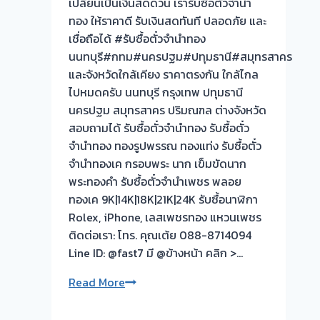
เปลี่ยนเป็นเงินสดด่วน เรารับซื้อตั๋วจำนำ
ทอง
ทอง ให้ราคาดี รับเงินสดทันที ปลอดภัย และ
ประเมิน
เชื่อถือได้ #รับซื้อตั๋วจำนำทอง
หน้า
นนทบุรี#กทม#นครปฐม#ปทุมธานี#สมุทรสาคร
ตั๋ว
และจังหวัดใกล้เคียง ราคาตรงกัน ใกล้ไกล
ฟรี
ไปหมดครับ นนทบุรี กรุงเทพ ปทุมธานี
จ่าย
นครปฐม สมุทรสาคร ปริมณฑล ต่างจังหวัด
สด
สอบถามได้ รับซื้อตั๋วจำนำทอง รับซื้อตั๋ว
ทันที
จำนำทอง ทองรูปพรรณ ทองแท่ง รับซื้อตั๋ว
ไม่
จำนำทองเค กรอบพระ นาก เข็มขัดนาก
ต้อง
พระทองคำ รับซื้อตั๋วจำนำเพชร พลอย
รอ
ทองเค 9K|14K|18K|21K|24K รับซื้อนาฬิกา
จบไว
Rolex, iPhone, เลสเพชรทอง แหวนเพชร
📌
ติดต่อเรา: โทร. คุณเต้ย 088-8714094
ผล
Line ID: @fast7 มี @ข้างหน้า คลิก >…
งาน
วัน
รับ
Read More
นี➡️รับ
ซื้อ
ซื้อ
ตั่ว