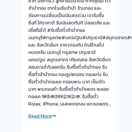
ยาก บริการไว ลูกค้าแนะนำต่อ หากคุณมี ตั๋ว
รับ
จำนำทอง จากโรงรับจำนำ ร้านทอง และ
ซื้อ
ต้องการเปลี่ยนเป็นเงินสดด่วน เรารับซื้อ
ตั๋ว
ถึงที่ ให้ราคาดี รับเงินสดทันที ปลอดภัย และ
จำนำ
เชื่อถือได้ #รับซื้อตั๋วจำนำทอง
ทอง
นนทบุรี#กรุงเทพ#นครปฐม#ปทุมธานี#สมุทรสาคร#รา
และ จังหวัดอิ่นๆ ราคาตรงกัน ใกล้ไกลไป
หมดครับ นนทบุรี กรุงเทพ ปทุมธานี
นครปฐม สมุทรสาคร ปริมณฑล จังหวัดอิ่นๆ
สอบถามได้เลยครับ รับซื้อตั๋วจำนำทอง รับ
ซื้อตั๋วจำนำทอง ทองรูปพรรณ ทองแท่ง รับ
ซื้อตั๋วจำนำทองเค กรอบพระ นาก เข็มขัด
นาก พระทองคำ รับซื้อตั๋วจำนำเพชร พลอย
ทองเค 9K|14K|18K|21K|24K รับซื้อตั๋ว
Rolex, iPhone, เลสเพชรทอง แหวนเพชร…
รับ
Read More
ซื้อ
ตั๋ว