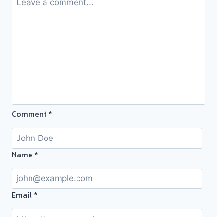
รับ
ใช้
#รับ
ซื้อ
ตั๋ว
จำนำ
ทอง
นนทบุรี
กรุงเทพ
Comment
*
ปริมณฑล
ครับ
Name
*
Email
*