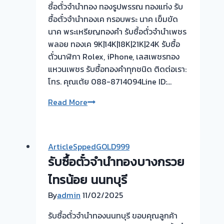
ซื้อตั๋วจำนำทอง ทองรูปพรรณ ทองแท่ง รับ
ย่าน
ซื้อตั๋วจำนำทองเค กรอบพระ นาค เข็มขัด
ปทุมธานี
นาค พระเหรียญทองคำ รับซื้อตั๋วจำนำเพชร
vาคา
พลอย ทองเค 9K|14K|18K|21K|24K รับซื้อ
ตรง
ตั๋วนาฬิกา Rolex, iPhone, เลสเพชรทอง
กัน
แหวนเพชร รับซื้อทองคำทุกชนิด ติดต่อเรา:
บริการ
โทร. คุณเต้ย 088-8714094Line ID:…
ให้
ถึงที่
ยินดี
Read More
ครับ
รับ
ผล
ใช้
งาน
รับ
ArticleSppedGOLD999
วัน
ซื้อ
รับซื้อตั๋วจำนำทองบางกรวย
นี้
ตั๋ว
และ
จำนำ
ไทรน้อย นนทบุรี
ขอบคุณ
ทอง
By
admin
11/02/2025
ลูกค้า
รับ
ซื้อ
รับซื้อตั๋วจำนำทองนนทบุรี ขอบคุณลูกค้า
รับ