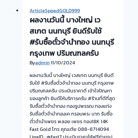
จำนำ
ArticleSppedGOLD999
ทอง
ผลงานวันนี้ บางใหญ่ เว
ยินดี
บริการ
สเกต นนทบุรี ยินดีรับใช้
รับ
#รับซื้อตั๋วจำนำทอง นนทบุรี
ไถ่ถอน
กรุงเทพ ปริมณฑลครับ
ถึง
โรง
By
admin
11/10/2024
จำนำ
ผลงานวันนี้ บางใหญ่ เวสเกต นนทบุรี ยินดี
ร้าน
รับใช้ #รับซื้อตั๋วจำนำทอง นนทบุรี กรุงเทพ
ทอง
ปริมณฑลครับ ประเมินราคาดี เข้าใจปัญหา
ประเมิน
ของลูกค้า ยินดีให้บริการครับ #ร้านที่ดีที่สุด
หน้า
รับซื้อตั๋วจำนำทอง ทองรูปพรรณ ทองแท่ง
ตั๋ว
รับซื้อตั๋วจำนำทองเค กรอบพระ นาก รับซื้อ
ฟรี
ตั๋วจำนำเพชร พลอย เพชร ทอง18K 14K
จ่าย
Fast Gold โทร คุณเต้ย 088-8714094
สด
LineID : @fast7 ประเมินราคาให้ฟรีถ่ายรูป
ทันที