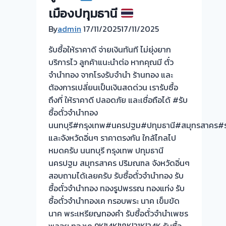
บริการ
เมืองปทุมธานี
ลูกค้า
By
admin
17/11/2025
17/11/2025
บาง
ม่วง
รับซื้อให้ราคาดี จ่ายเงินทันที ไม่ยุ่งยาก
นนทบุรี
บริการไว ลูกค้าแนะนำต่อ หากคุณมี ตั๋ว
ครับ
จำนำทอง จากโรงรับจำนำ ร้านทอง และ
ต้องการเปลี่ยนเป็นเงินสดด่วน เรารับซื้อ
ถึงที่ ให้ราคาดี ปลอดภัย และเชื่อถือได้ #รับ
ซื้อตั๋วจำนำทอง
นนทบุรี#กรุงเทพ#นครปฐม#ปทุมธานี#สมุทรสาคร#ร
และจังหวัดอิ่นๆ ราคาตรงกัน ใกล้ไกลไป
หมดครับ นนทบุรี กรุงเทพ ปทุมธานี
นครปฐม สมุทรสาคร ปริมณฑล จังหวัดอิ่นๆ
สอบถามได้เลยครับ รับซื้อตั๋วจำนำทอง รับ
ซื้อตั๋วจำนำทอง ทองรูปพรรณ ทองแท่ง รับ
ซื้อตั๋วจำนำทองเค กรอบพระ นาค เข็มขัด
นาค พระเหรียญทองคำ รับซื้อตั๋วจำนำเพชร