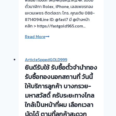
พลอย ทองเค 9K|14K|18K|21K|24K รับซื้อ
ตั๋วนาฬิกา Rolex, iPhone, เลสเพชรทอง
แหวนเพชร ติดต่อเรา: โทร. คุณเต้ย 088-
8714094Line ID: @fast7 มี @ข้างหน้า
คลิก > https://fastgold965.com…
รับ
Read More
ซื้อ
ตั๋ว
จำนำ
ArticleSppedGOLD999
ทอง
ยินดีรับใช้ รับซื้อตั๋วจำนำทอง
รับ
รับซื้อทองนอกสถานที่ วันนี้
ไถ่ถอน
ให้บริการลูกค้า บางกรวย-
ถึง
มหาสวัสดิ์ ครับระยะทางไกล
โรง
จำนำ-
ใกล้เป็นหน้าที่ผม เลือกเวลา
ร้าน
นัดได้ ตามที่ลูกค้าสะดวก
ทอง