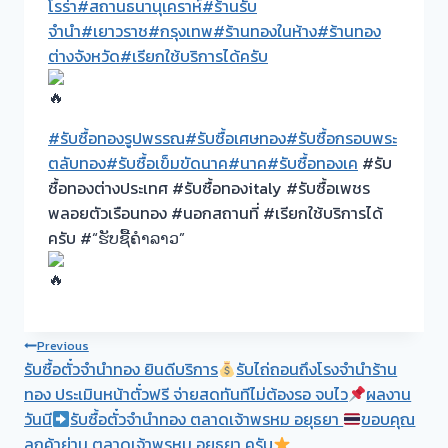
โรร่า
#สถานธนานุเคราห์
#ร้านรับ
จำนำ
#เยาวราช
#กรุงเทพ
#ร้านทองในห้าง
#ร้านทอง
ต่างจังหวัด
#เรียกใช้บริการได้ครับ
#รับซื้อทองรูปพรรณ
#รับซื้อเศษทอง
#รับซื้อกรอบพระ
ตลับทอง
#รับซื้อเข็มขัดนาค
#นาค
#รับซื้อทองเค
#รับ
ซื้อทองต่างประเทศ #รับซื้อทองitaly #รับซื้อเพชร
พลอยตัวเรือนทอง #นอกสถานที่ #เรียกใช้บริการได้
ครับ #“ຮັບຊື້ຄຳລາວ”
Post
Previous
รับซื้อตั๋วจำนำทอง ยินดีบริการ
รับไถ่ถอนถึงโรงจำนำร้าน
navigation
ทอง ประเมินหน้าตั๋วฟรี จ่ายสดทันทีไม่ต้องรอ จบไว
ผลงาน
วันนี
รับซื้อตั๋วจำนำทอง ตลาดเจ้าพรหม อยุธยา
ขอบคุณ
ลูกค้าย่าน ตลาดเจ้าพรหม อยุธยา ครับ