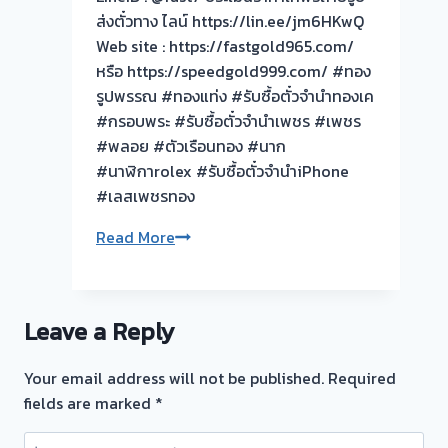
ส่งตั๋วทาง ไลน์ https://lin.ee/jm6HKwQ
ไม่
Web site : https://fastgold965.com/
ต้อง
หรือ https://speedgold999.com/ #ทอง
รอ
รูปพรรณ #ทองแท่ง #รับซื้อตั๋วจำนำทองเค
จบไว
#กรอบพระ #รับซื้อตั๋วจำนำเพชร #เพชร
#พลอย #ตัวเรือนทอง #นาก
#นาฬิกาrolex #รับซื้อตั๋วจำนำiPhone
#เลสเพชรทอง
ผล
Read More
งาน
วัน
นี้
Leave a Reply
บางใหญ่
เว
Your email address will not be published.
Required
สเกต
fields are marked
*
นนทบุรี
ยินดี