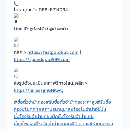
โทร. คุณเต้ย 088-8714094
Line ID: @fast7 มี @ข้างหน้า
คลิก >
https://fastgold965.com
|
https://speedgold999.com
ส่งรูปตั๋วประเมินราคาฟรีทางไลน์: คลิก >
https://lin.ee/jm6HKwQ
#ซื้อตั๋วจำนำทอง
#รับซื้อตั๋วจำนำทองราคาสูง
#รับซื้อ
ทอง
#ไปทุกที่
#สถานธนานุบาล
#โรงรับจำนำอีซี่มัน
นี่
#โรงรับจำนำแคชแม๊กซ์
#โรงรับจำนำแคช
เอ็กซ์เพรส
#โรงรับจำนำเอกชน
#ร้านทอง
#ร้านทองออ