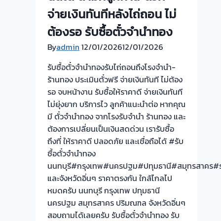
ประเมิน
จ่ายเงินทันทีหลังไถ่ถอน ไม่
ตั๋ว
ต้องรอ รับซื้อตั๋วจำนำทอง
ฟรี
จ่าย
By
admin
12/01/2026
12/01/2026
เงิน
รับซื้อตั๋วจำนำทองรับไถ่ถอนถึงโรงจำนำ-
ทันที
ร้านทอง ประเมินตั๋วฟรี จ่ายเงินทันที ไม่ต้อง
ไม่
รอ จบหน้างาน รับซื้อให้ราคาดี จ่ายเงินทันที
ต้อง
ไม่ยุ่งยาก บริการไว ลูกค้าแนะนำต่อ หากคุณ
รอ
มี ตั๋วจำนำทอง จากโรงรับจำนำ ร้านทอง และ
จบ
ต้องการเปลี่ยนเป็นเงินสดด่วน เรารับซื้อ
หน้า
ถึงที่ ให้ราคาดี ปลอดภัย และเชื่อถือได้ #รับ
งาน
ซื้อตั๋วจำนำทอง
นนทบุรี#กรุงเทพ#นครปฐม#ปทุมธานี#สมุทรสาคร#ร
วัน
และจังหวัดอิ่นๆ ราคาตรงกัน ใกล้ไกลไป
นี้
หมดครับ นนทบุรี กรุงเทพ ปทุมธานี
ให้
นครปฐม สมุทรสาคร ปริมณฑล จังหวัดอิ่นๆ
บริการ
สอบถามได้เลยครับ รับซื้อตั๋วจำนำทอง รับ
ลูกค้า