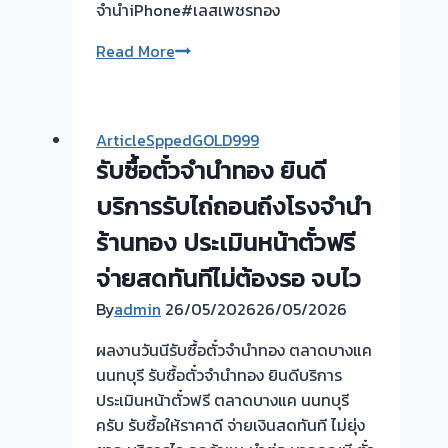
หน้าที่
จำนำiPhone#เลสเพชรทอง
ผม
รับ
Read More
เลือก
ซื้อ
เวลา
ตั๋ว
นัด
จำนำ
ได้
ArticleSppedGOLD999
ทอง
ตาม
รับซื้อตั๋วจำนำทอง ยินดี
บางกรวย
ที่
ไทรน้อย
บริการรับไถ่ถอนถึงโรงจำนำ
ลูกค้า
นนทบุรี
สะดวก
ร้านทอง ประเมินหน้าตั๋วฟรี
จ่าย
จ่ายสดทันทีไม่ต้องรอ จบไว
เงิน
ทันที
By
admin
26/05/2026
26/05/2026
หลัง
ผลงานวันนีรับซื้อตั๋วจำนำทอง ตลาดบางแค
ไถ่ถอน
นนทบุรี รับซื้อตั๋วจำนำทอง ยินดีบริการ
ไม่
ประเมินหน้าตั๋วฟรี ตลาดบางแค นนทบุรี
ต้อง
ครับ รับซื้อให้ราคาดี จ่ายเงินสดทันที ไม่ยุ่ง
รอ