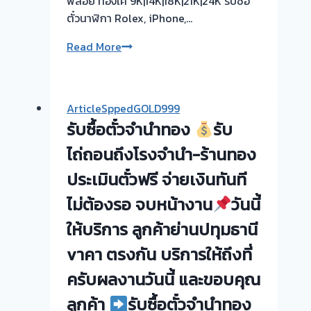
พลอย ทองเค 9K|14K|18K|21K|24K รับซื้อ
ตั๋วนาฬิกา Rolex, iPhone,…
สวัสดี
Read More
เพื่อนๆ
รับ
ซื้อ
ArticleSppedGOLD999
ตั๋ว
รับซื้อตั๋วจำนำทอง
รับ
จำนำ
ทอง
ไถ่ถอนถึงโรงจำนำ-ร้านทอง
รับ
ประเมินตั๋วฟรี จ่ายเงินทันที
ซื้อ
ไม่ต้องรอ จบหน้างาน
วันนี้
ทอง
นอก
ให้บริการ ลูกค้าย่านปทุมธานี
สถาน
vาคา ตรงกัน บริการให้ถึงที่
ที่
วัน
ครับผลงานวันนี้ และขอบคุณ
นี้
ลูกค้า
รับซื้อตั๋วจำนำทอง
ให้