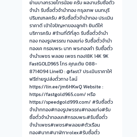
ทอง
ย่านบางกรวยไทรน้อย ครับ ผลงานรับซื้อตั๋ว
ซื้อ
นอก
จำนำ รับซื้อตั๋วจำนำทอง กรุงเทพ นนทบุรี
ตั๋ว
สถาน
ปริมณฑลครับ #รับซื้อตั๋วจำนำทอง ประเมิน
จำนำ
ที่
ราคาดี เข้าใจปัญหาของลูกค้า ยินดีให้
ทอง
วัน
บริการครับ #ร้านที่ดีที่สุด รับซื้อตั๋วจำนำ
เมือง
นี้
ทอง ทองรูปพรรณ ทองแท่ง รับซื้อตั๋วจำนำ
ปทุมธานี
ให้
ทองเค กรอบพระ นาก พระทองคำ รับซื้อตั๋ว
บริการ
จำนำเพชร พลอย เพชร ทอง18K 14K 9K
ลูกค้า
FastGOLD965 โทร คุณเต้ย 088-
บางกรวย-
8714094 LineID : @fast7 ประเมินราคาให้
มหา
ฟรีถ่ายรูปส่งตั๋วทาง ไลน์
สวัสดิ์
https://lin.ee/jm6HKwQ Website :
ครับ
https://fastgold965.com/ หรือ
ระยะ
https://speedgold999.com/ #รับซื้อตั๋ว
ทาง
จำนำททอง#ทองรูปพรรณ#ทองแท่ง#รับ
ไกล
ซื้อตั๋วจำนำทองเค#กรอบพระ#รับซื้อตั๋ว
ใกล้
จำนำเพชร#เพชร#พลอย#ตัวเรือน
เป็น
ทอง#นาก#นาฬิกาrolex#รับซื้อตั๋ว