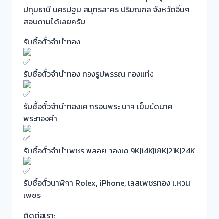
ปทุมธานี นครปฐม สมุทรสาคร ปริมณฑล จังหวัดอิ่นๆ
สอบถามได้เลยครับ
รับซื้อตั๋วจำนำทอง
รับซื้อตั๋วจำนำทอง ทองรูปพรรณ ทองแท่ง
รับซื้อตั๋วจำนำทองเค กรอบพระ นาค เข็มขัดนาค
พระทองคำ
รับซื้อตั๋วจำนำเพชร พลอย ทองเค 9K|14K|18K|21K|24K
รับซื้อตั๋วนาฬิกา Rolex, iPhone, เลสเพชรทอง แหวน
เพชร
ติดต่อเรา: