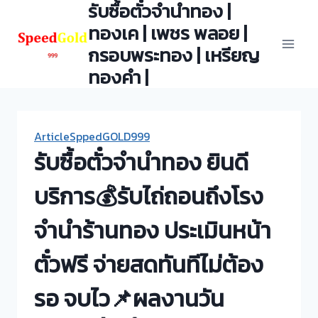
รับซื้อตั๋วจำนำทอง |
Skip
to
ทองเค | เพชร พลอย |
content
กรอบพระทอง | เหรียญ
ทองคำ |
ArticleSppedGOLD999
รับซื้อตั๋วจำนำทอง ยินดี
บริการ💰รับไถ่ถอนถึงโรง
จำนำร้านทอง ประเมินหน้า
ตั๋วฟรี จ่ายสดทันทีไม่ต้อง
รอ จบไว📌ผลงานวัน