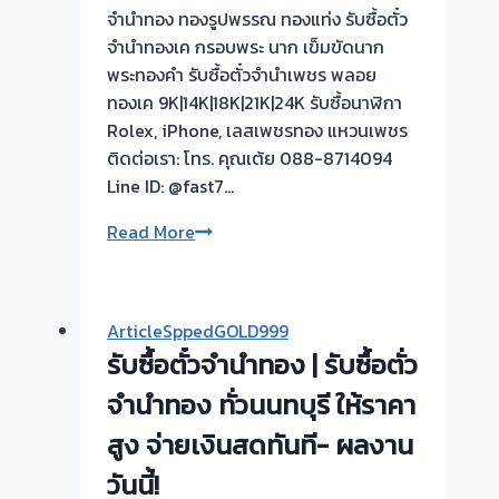
ไม่
จำนำทอง ทองรูปพรรณ ทองแท่ง รับซื้อตั๋ว
ต้อง
จำนำทองเค กรอบพระ นาก เข็มขัดนาก
รอ
พระทองคำ รับซื้อตั๋วจำนำเพชร พลอย
จบไว
ทองเค 9K|14K|18K|21K|24K รับซื้อนาฬิกา
📌
Rolex, iPhone, เลสเพชรทอง แหวนเพชร
ผล
ติดต่อเรา: โทร. คุณเต้ย 088-8714094
งาน
Line ID: @fast7…
วัน
นี➡️รับ
รับ
Read More
ซื้อ
ซื้อ
ตั๋ว
ตั๋ว
จำนำ
จำนำ
ArticleSppedGOLD999
ทอง
ทอง
รับซื้อตั๋วจำนำทอง | รับซื้อตั่ว
บาง
|
ม่วง
รับ
จำนำทอง ทั่วนนทบุรี ให้ราคา
ซอย
ซื้อ
สูง จ่ายเงินสดทันที- ผลงาน
กัน
ตั่ว
ตนา
วันนี้!
จำนำ