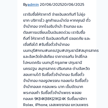
นนทบุรี
ทอง-
By
admin
20/06/2025
20/06/2025
🇹🇭
แค
รับ
เรารับซื้อให้ราคาดี จ่ายเงินสดทันที ไม่ยุ่ง
ราย-
ซื้อ
ยาก บริการไว ลูกค้าแนะนำต่อ หากคุณมี ตั๋ว
ติ
ตั๋ว
จำนำทอง จากโรงรับจำนำ ร้านทอง และ
วาา
จำนำ
ต้องการเปลี่ยนเป็นเงินสดด่วน เรารับซื้อ
นนท์
ทอง
ถึงที่ ให้ราคาดี รับเงินสดทันที ปลอดภัย และ
นนทบุรี
ยินดี
เชื่อถือได้ #รับซื้อตั๋วจำนำทอง
ให้
บริการ
นนทบุรี#กทม#นครปฐม#ปทุมธานี#สมุทรสาคร
ราคา
ประเมิน
และจังหวัดใกล้เคียง ราคาตรงกัน ใกล้ไกล
สูง
หน้า
ไปหมดครับ นนทบุรี กรุงเทพ ปทุมธานี
ตั๋ว
นครปฐม สมุทรสาคร ปริมณฑล ต่างจังหวัด
ฟรี
สอบถามได้ รับซื้อตั๋วจำนำทอง รับซื้อตั๋ว
บาง
จำนำทอง ทองรูปพรรณ ทองแท่ง รับซื้อตั๋ว
ม่วง
จำนำทองเค กรอบพระ นาก เข็มขัดนาก
ซอย
พระทองคำ รับซื้อตั๋วจำนำเพชร พลอย
กัน
ทองเค 9K|14K|18K|21K|24K รับซื้อนาฬิกา
ตนา
Rolex, iPhone, เลสเพชรทอง แหวนเพชร