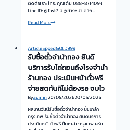
นนทบุรี
ติดต่อเรา: โทร. คุณเต้ย 088-8714094
ครับ
Line ID: @fast7 มี @ข้างหน้า คลิก…
รับ
Read More
ซื้อ
ตั๋ว
จำนำ
ArticleSppedGOLD999
ทอง
รับซื้อตั๋วจำนำทอง ยินดี
|
รับ
บริการรับไถ่ถอนถึงโรงจำนำ
ซื้อ
ร้านทอง ประเมินหน้าตั๋วฟรี
ตั่ว
จ่ายสดทันทีไม่ต้องรอ จบไว
จำนำ
ทอง
By
admin
20/05/2026
20/05/2026
ทั่ว
ผลงานวันนีรับซื้อตั๋วจำนำทอง ปิ่นเกล้า
นนทบุรี
กรุงเทพ รับซื้อตั๋วจำนำทอง ยินดีบริการ
ให้
ประเมินหน้าตั๋วฟรี ปิ่นเกล้า กรุงเทพ ครับ
ราคา