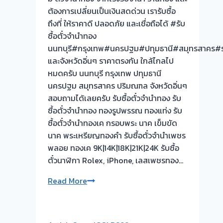
ต้องการเปลี่ยนเป็นเงินสดด่วน เรารับซื้อ
ทันที
ถึงที่ ให้ราคาดี ปลอดภัย และเชื่อถือได้ #รับ
ไม่
ซื้อตั๋วจำนำทอง
ต้อง
นนทบุรี#กรุงเทพ#นครปฐม#ปทุมธานี#สมุทรสาคร#ร
รอ
และจังหวัดอิ่นๆ ราคาตรงกัน ใกล้ไกลไป
จบไว
หมดครับ นนทบุรี กรุงเทพ ปทุมธานี
นครปฐม สมุทรสาคร ปริมณฑล จังหวัดอิ่นๆ
สอบถามได้เลยครับ รับซื้อตั๋วจำนำทอง รับ
ซื้อตั๋วจำนำทอง ทองรูปพรรณ ทองแท่ง รับ
ซื้อตั๋วจำนำทองเค กรอบพระ นาค เข็มขัด
นาค พระเหรียญทองคำ รับซื้อตั๋วจำนำเพชร
พลอย ทองเค 9K|14K|18K|21K|24K รับซื้อ
ตั๋วนาฬิกา Rolex, iPhone, เลสเพชรทอง…
รับ
Read More
ซื้อ
ตั๋ว
จำนำ