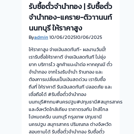
ทอง
รับซื้อตั๋วจำนำทอง | รับซื้อตั่ว
ยินดี
บริการ
จำนำทอง-แคราย-ติวาานนท์
💰
นนทบุรี ให้ราคาสูง
รับ
By
admin
10/06/2025
10/06/2025
ไถ่ถอน
ถึง
ให้ราคาสูง จ่ายเงินสดทันที- ผลงานวันนี้!
โรง
เรารับซื้อให้ราคาดี จ่ายเงินสดทันที ไม่ยุ่ง
จำนำ
ยาก บริการไว ลูกค้าแนะนำต่อ หากคุณมี ตั๋ว
ร้าน
จำนำทอง จากโรงรับจำนำ ร้านทอง และ
ทอง
ต้องการเปลี่ยนเป็นเงินสดด่วน เรารับซื้อ
ประเมิน
ถึงที่ ให้ราคาดี รับเงินสดทันที ปลอดภัย และ
หน้า
เชื่อถือได้ #รับซื้อตั๋วจำนำทอง
ตั๋ว
นนทบุรี#กทม#นครปฐม#ปทุมธานี#สมุทรสาคร
ฟรี
และจังหวัดใกล้เคียง ราคาตรงกัน ใกล้ไกล
จ่าย
ไปหมดครับ นนทบุรี กรุงเทพ ปทุมธานี
สด
นครปฐม สมุทรสาคร ปริมณฑล ต่างจังหวัด
ทันที
สอบถามได้ รับซื้อตั๋วจำนำทอง รับซื้อตั๋ว