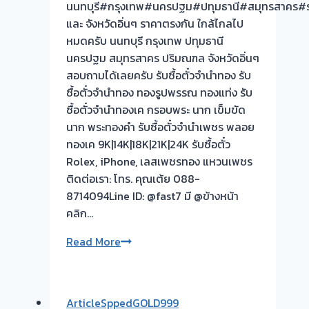
นนทบุรี#กรุงเทพ#นครปฐม#ปทุมธานี#สมุทรสาคร#รา
และ จังหวัดอิ่นๆ ราคาตรงกัน ใกล้ไกลไป
หมดครับ นนทบุรี กรุงเทพ ปทุมธานี
นครปฐม สมุทรสาคร ปริมณฑล จังหวัดอิ่นๆ
สอบถามได้เลยครับ รับซื้อตั๋วจำนำทอง รับ
ซื้อตั๋วจำนำทอง ทองรูปพรรณ ทองแท่ง รับ
ซื้อตั๋วจำนำทองเค กรอบพระ นาก เข็มขัด
นาก พระทองคำ รับซื้อตั๋วจำนำเพชร พลอย
ทองเค 9K|14K|18K|21K|24K รับซื้อตั๋ว
Rolex, iPhone, เลสเพชรทอง แหวนเพชร
ติดต่อเรา: โทร. คุณเต้ย 088-
8714094Line ID: @fast7 มี @ข้างหน้า
คลิก…
รับ
Read More
ซื้อ
ตั๋ว
จำนำ
ArticleSppedGOLD999