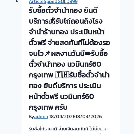
ArticleSppedGOLD999
ทอง
รับซื้อตั๋วจำนำทอง ยินดี
รับ
ซื้อ
บริการ💰รับไถ่ถอนถึงโรง
ทอง
จำนำร้านทอง ประเมินหน้า
นอก
ตั๋วฟรี จ่ายสดทันทีไม่ต้องรอ
สถาน
ที่
จบไว📌ผลงานวันนี➡️รับซื้อ
วัน
ตั๋วจำนำทอง นวมินทร์60
นี้
ให้
กรุงเทพ 🇹🇭รับซื้อตั๋วจำนำ
บริการ
ทอง ยินดีบริการ ประเมิน
ลูกค้า
บางรัก
หน้าตั๋วฟรี นวมินทร์60
พัฒนา
กรุงเทพ ครับ
นนทบุรี
By
admin
18/04/2026
ครับ
18/04/2026
รับซื้อให้ราคาดี จ่ายเงินสดทันที ไม่ยุ่งยาก