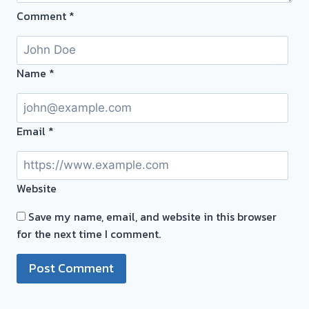
ตั๋ว
Comment
*
ฟรี
จ่าย
สด
ทันที
Name
*
ไม่
ต้อง
รอ
Email
*
จบไว
📌
ผล
Website
งาน
วัน
Save my name, email, and website in this browser
นี➡️รับ
for the next time I comment.
ซื้อ
ตั๋ว
จำนำ
ทอง