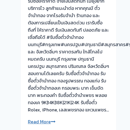
รับซื้อให้ราคาดี จ่ายเงินสดทันที ไม่ยุ่งยาก
สูง
บริการไว ลูกค้าแนะนำต่อ หากคุณมี ตั๋ว
จ่าย
จำนำทอง จากโรงรับจำนำ ร้านทอง และ
เงินสด
ต้องการเปลี่ยนเป็นเงินสดด่วน เรารับซื้อ
ทันที-
ถึงที่ ให้ราคาดี รับเงินสดทันที ปลอดภัย และ
ผล
เชื่อถือได้ #รับซื้อตั๋วจำนำทอง
งาน
นนทบุรี#กรุงเทพ#นครปฐม#ปทุมธานี#สมุทรสาคร#รา
วัน
และ จังหวัดอิ่นๆ ราคาตรงกัน ใกล้ไกลไป
นี้!
หมดครับ นนทบุรี กรุงเทพ ปทุมธานี
นครปฐม สมุทรสาคร ปริมณฑล จังหวัดอิ่นๆ
สอบถามได้เลยครับ รับซื้อตั๋วจำนำทอง รับ
ซื้อตั๋วจำนำทอง ทองรูปพรรณ ทองแท่ง รับ
ซื้อตั๋วจำนำทองเค กรอบพระ นาก เข็มขัด
นาก พระทองคำ รับซื้อตั๋วจำนำเพชร พลอย
ทองเค 9K|14K|18K|21K|24K รับซื้อตั๋ว
Rolex, iPhone, เลสเพชรทอง แหวนเพชร…
รับ
Read More
ซื้อ