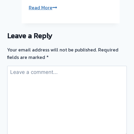
รับ
Read More
ซื้อ
ตั๋ว
จำนำ
Leave a Reply
ทอง
ยินดี
Your email address will not be published.
Required
บริการ
fields are marked
*
💰
รับ
ไถ่ถอน
ถึง
โรง
จำนำ
ร้าน
ทอง
ประเมิน
หน้า