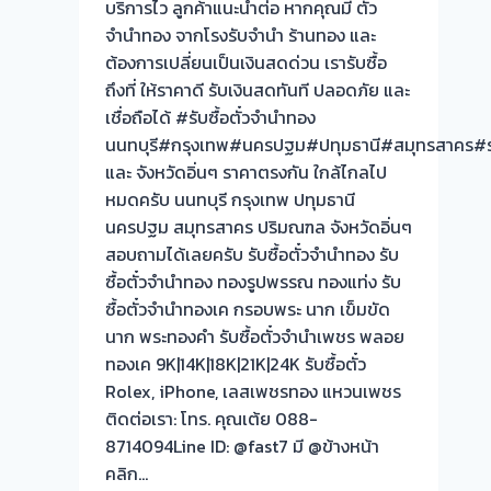
บริการไว ลูกค้าแนะนำต่อ หากคุณมี ตั๋ว
จำนำทอง จากโรงรับจำนำ ร้านทอง และ
ต้องการเปลี่ยนเป็นเงินสดด่วน เรารับซื้อ
ถึงที่ ให้ราคาดี รับเงินสดทันที ปลอดภัย และ
เชื่อถือได้ #รับซื้อตั๋วจำนำทอง
นนทบุรี#กรุงเทพ#นครปฐม#ปทุมธานี#สมุทรสาคร#รา
และ จังหวัดอิ่นๆ ราคาตรงกัน ใกล้ไกลไป
หมดครับ นนทบุรี กรุงเทพ ปทุมธานี
นครปฐม สมุทรสาคร ปริมณฑล จังหวัดอิ่นๆ
สอบถามได้เลยครับ รับซื้อตั๋วจำนำทอง รับ
ซื้อตั๋วจำนำทอง ทองรูปพรรณ ทองแท่ง รับ
ซื้อตั๋วจำนำทองเค กรอบพระ นาก เข็มขัด
นาก พระทองคำ รับซื้อตั๋วจำนำเพชร พลอย
ทองเค 9K|14K|18K|21K|24K รับซื้อตั๋ว
Rolex, iPhone, เลสเพชรทอง แหวนเพชร
ติดต่อเรา: โทร. คุณเต้ย 088-
8714094Line ID: @fast7 มี @ข้างหน้า
คลิก…