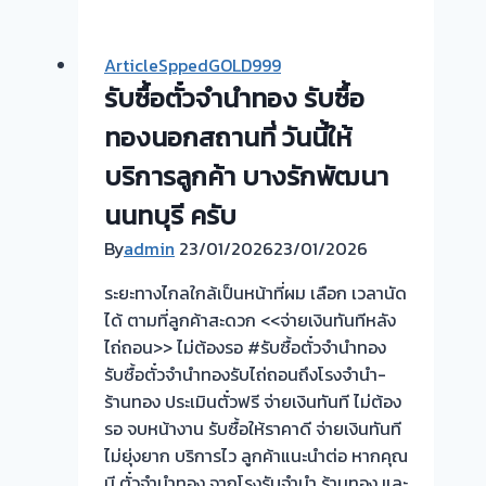
ตั๋ว
จำนำ
ArticleSppedGOLD999
ทอง
รับซื้อตั๋วจำนำทอง รับซื้อ
ยินดี
บริการ
ทองนอกสถานที่ วันนี้ให้
รับ
บริการลูกค้า บางรักพัฒนา
ไถ่ถอน
นนทบุรี ครับ
ถึง
โรง
By
admin
23/01/2026
23/01/2026
จำนำ
ระยะทางไกลใกล้เป็นหน้าที่ผม เลือก เวลานัด
ร้าน
ได้ ตามที่ลูกค้าสะดวก <<จ่ายเงินทันทีหลัง
ทอง
ไถ่ถอน>> ไม่ต้องรอ #รับซื้อตั๋วจำนำทอง
ประเมิน
รับซื้อตั๋วจำนำทองรับไถ่ถอนถึงโรงจำนำ-
หน้า
ร้านทอง ประเมินตั๋วฟรี จ่ายเงินทันที ไม่ต้อง
ตั๋ว
รอ จบหน้างาน รับซื้อให้ราคาดี จ่ายเงินทันที
ฟรี
ไม่ยุ่งยาก บริการไว ลูกค้าแนะนำต่อ หากคุณ
จ่าย
มี ตั๋วจำนำทอง จากโรงรับจำนำ ร้านทอง และ
สด