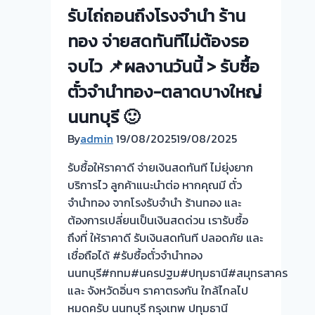
💰
รับไถ่ถอนถึงโรงจำนำ ร้าน
รับ
ทอง จ่ายสดทันทีไม่ต้องรอ
ไถ่ถอน
ถึง
จบไว 📌ผลงานวันนี้ > รับซื้อ
โรง
ตั๋วจำนำทอง-ตลาดบางใหญ่
จำนำ
ร้าน
นนทบุรี 🙂
ทอง
By
admin
19/08/2025
19/08/2025
ประเมิน
หน้า
รับซื้อให้ราคาดี จ่ายเงินสดทันที ไม่ยุ่งยาก
ตั๋ว
บริการไว ลูกค้าแนะนำต่อ หากคุณมี ตั๋ว
ฟรี
จำนำทอง จากโรงรับจำนำ ร้านทอง และ
จ่าย
ต้องการเปลี่ยนเป็นเงินสดด่วน เรารับซื้อ
สด
ถึงที่ ให้ราคาดี รับเงินสดทันที ปลอดภัย และ
ทันที
เชื่อถือได้ #รับซื้อตั๋วจำนำทอง
ไม่
นนทบุรี#กทม#นครปฐม#ปทุมธานี#สมุทรสาคร
ต้อง
และ จังหวัดอิ่นๆ ราคาตรงกัน ใกล้ไกลไป
รอ
หมดครับ นนทบุรี กรุงเทพ ปทุมธานี