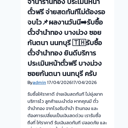
จำนำร้านทอง ประเมินหน้า
ตั๋ว
ตั๋วฟรี จ่ายสดทันทีไม่ต้องรอ
ฟรี-
รับ
จบไว📌ผลงานวันนี➡️รับซื้อ
ไถ่ถอน
ตั๋วจำนำทอง บางม่วง ซอย
ถึง
โรง
กันตนา นนทบุรี 🇹🇭รับซื้อ
จำนำ
ตั๋วจำนำทอง ยินดีบริการ
จ่าย
สด
ประเมินหน้าตั๋วฟรี บางม่วง
ทันที
ซอยกันตนา นนทบุรี ครับ
ไม่
By
admin
17/04/2026
ต้อง
17/04/2026
รอ
รับซื้อให้ราคาดี จ่ายเงินสดทันที ไม่ยุ่งยาก
จบ
บริการไว ลูกค้าแนะนำต่อ หากคุณมี ตั๋ว
หน้า
จำนำทอง จากโรงรับจำนำ ร้านทอง และ
งาน
ต้องการเปลี่ยนเป็นเงินสดด่วน เรารับซื้อ
ไว
ถึงที่ ให้ราคาดี รับเงินสดทันที ปลอดภัย และ
📌