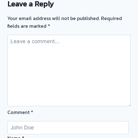
Leave a Reply
ทอง
ยินดี
Your email address will not be published.
Required
บริการ
fields are marked
*
💰
รับ
ไถ่ถอน
ถึง
โรง
จำนำ
ร้าน
ทอง
ประเมิน
หน้า
ตั๋ว
Comment
*
ฟรี
จ่าย
สด
ทันที
Name
*