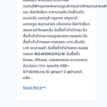
เชื่อถือได้ #รับซื้อตั๋วจำนำทอง
📌
นนทบุรี#กรุงเทพ#นครปฐม#ปทุมธานี#สมุทรสาคร#รา
ผล
และ จังหวัดอิ่นๆ ราคาตรงกัน ใกล้ไกลไป
งาน
หมดครับ นนทบุรี กรุงเทพ ปทุมธานี
วัน
นครปฐม สมุทรสาคร ปริมณฑล จังหวัดอิ่นๆ
นี้
สอบถามได้เลยครับ รับซื้อตั๋วจำนำทอง รับ
>
ซื้อตั๋วจำนำทอง ทองรูปพรรณ ทองแท่ง รับ
รับ
ซื้อตั๋วจำนำทองเค กรอบพระ นาก เข็มขัด
ซื้อ
นาก พระทองคำ รับซื้อตั๋วจำนำเพชร พลอย
ตั๋ว
ทองเค 9K|14K|18K|21K|24K รับซื้อตั๋ว
จำนำ
Rolex, iPhone, เลสเพชรทอง แหวนเพชร
ทอง-
ติดต่อเรา: โทร. คุณเต้ย 088-
ตลาด
8714094Line ID: @fast7 มี @ข้างหน้า
บางใหญ่
คลิก…
นนทบุรี
🙂
รับ
Read More
ซื้อ
ตั๋ว
จำนำ