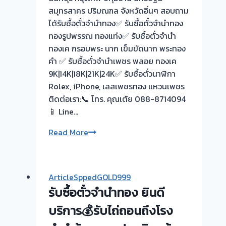
สมุทรสาคร ปริมณฑล จังหวัดอิ่นๆ สอบถาม
ได้รับซื้อตั๋วจำนำทอง✅ รับซื้อตั๋วจำนำทอง
ทองรูปพรรณ ทองแท่ง✅ รับซื้อตั๋วจำนำ
ทองเค กรอบพระ นาก เข็มขัดนาก พระทอง
คำ ✅ รับซื้อตั๋วจำนำเพชร พลอย ทองเค
9K|14K|18K|21K|24K✅ รับซื้อตั๋วนาฬิกา
Rolex, iPhone, เลสเพชรทอง แหวนเพชร
ติดต่อเรา:📞 โทร. คุณเต้ย 088-8714094
📱 Line…
รับ
Read More
ซื้อ
ตั๋ว
จำนำ
ArticleSppedGOLD999
ทอง
รับซื้อตั๋วจำนำทอง ยินดี
💰
ประเมิน
บริการ💰รับไถ่ถอนถึงโรง
หน้า