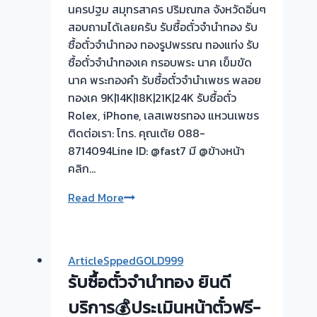
ตนา
นครปฐม สมุทรสาคร ปริมณฑล จังหวัดอิ่นๆ
นนทบุรี
สอบถามได้เลยครับ รับซื้อตั๋วจำนำทอง รับ
ครับ
ซื้อตั๋วจำนำทอง ทองรูปพรรณ ทองแท่ง รับ
ซื้อตั๋วจำนำทองเค กรอบพระ นาค เข็มขัด
นาค พระทองคำ รับซื้อตั๋วจำนำเพชร พลอย
ทองเค 9K|14K|18K|21K|24K รับซื้อตั๋ว
Rolex, iPhone, เลสเพชรทอง แหวนเพชร
ติดต่อเรา: โทร. คุณเต้ย 088-
8714094Line ID: @fast7 มี @ข้างหน้า
คลิก…
รับ
Read More
ซื้อ
ตั๋ว
จำนำ
ArticleSppedGOLD999
ทอง
รับซื้อตั๋วจำนำทอง ยินดี
ยินดี
บริการ
บริการ💰ประเมินหน้าตั๋วฟรี-