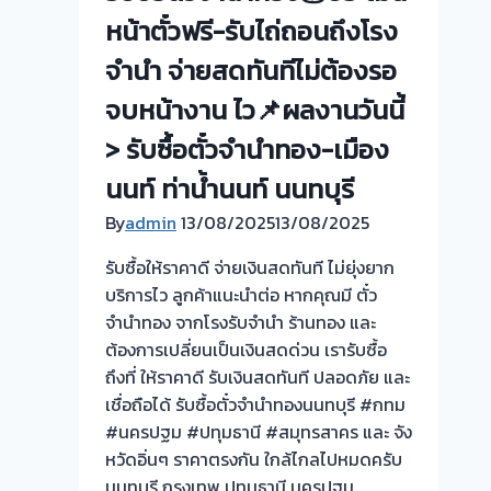
หน้าตั๋วฟรี-รับไถ่ถอนถึงโรง
จำนำ จ่ายสดทันทีไม่ต้องรอ
จบหน้างาน ไว📌ผลงานวันนี้
> รับซื้อตั๋วจำนำทอง-เมือง
นนท์ ท่าน้ำนนท์ นนทบุรี
By
admin
13/08/2025
13/08/2025
รับซื้อให้ราคาดี จ่ายเงินสดทันที ไม่ยุ่งยาก
บริการไว ลูกค้าแนะนำต่อ หากคุณมี ตั๋ว
จำนำทอง จากโรงรับจำนำ ร้านทอง และ
ต้องการเปลี่ยนเป็นเงินสดด่วน เรารับซื้อ
ถึงที่ ให้ราคาดี รับเงินสดทันที ปลอดภัย และ
เชื่อถือได้ รับซื้อตั๋วจำนำทองนนทบุรี #กทม
#นครปฐม #ปทุมธานี #สมุทรสาคร และ จัง
หวัดอิ่นๆ ราคาตรงกัน ใกล้ไกลไปหมดครับ
นนทบุรี กรุงเทพ ปทุมธานี นครปฐม