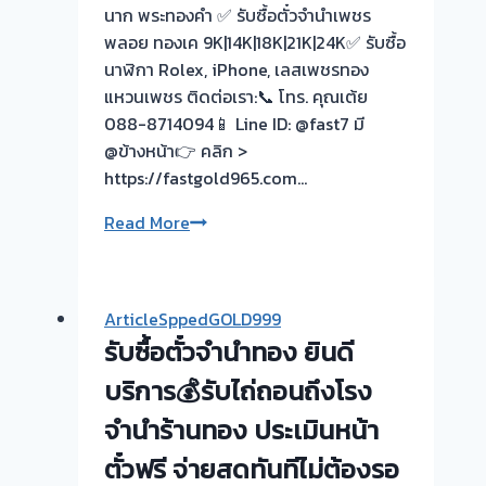
ทันที
นาก พระทองคำ ✅ รับซื้อตั๋วจำนำเพชร
ไม่
พลอย ทองเค 9K|14K|18K|21K|24K✅ รับซื้อ
ต้อง
นาฬิกา Rolex, iPhone, เลสเพชรทอง
รอ
แหวนเพชร ติดต่อเรา:📞 โทร. คุณเต้ย
จบไว
088-8714094📱 Line ID: @fast7 มี
📌
@ข้างหน้า👉 คลิก >
ผล
https://fastgold965.com…
งาน
วัน
รับ
Read More
นี➡️รับ
ซื้อ
ซื้อ
ตั๋ว
ตั๋ว
จำนำ
ArticleSppedGOLD999
จำนำ
ทอง
รับซื้อตั๋วจำนำทอง ยินดี
ทอง
ไทรน้อย
บาง
–
บริการ💰รับไถ่ถอนถึงโรง
ม่วง
ผล
จำนำร้านทอง ประเมินหน้า
ซอย
งาน
กัน
ตั๋วฟรี จ่ายสดทันทีไม่ต้องรอ
วัน