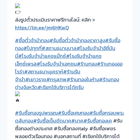
ส่งรูปตั๋วประเมินราคาฟรีทางไลน์: คลิก >
https://lin.ee/jm6HKwQ
#ซื้อตั๋วจำนำทอง
#รับซื้อตั๋วจำนำทองราคาสูง
#รับซื้อ
ทอง
#ไปทุกที่
#สถานธนานุบาล
#โรงรับจำนำอีซี่มัน
นี่
#โรงรับจำนำแคชแม๊กซ์
#โรงรับจำนำแคช
เอ็กซ์เพรส
#โรงรับจำนำเอกชน
#ร้านทอง
#ร้านทองออ
โรร่า
#สถานธนานุเคราห์
#ร้านรับ
จำนำ
#เยาวราช
#กรุงเทพ
#ร้านทองในห้าง
#ร้านทอง
ต่างจังหวัด
#เรียกใช้บริการได้ครับ
#รับซื้อทองรูปพรรณ
#รับซื้อเศษทอง
#รับซื้อกรอบพระ
ตลับทอง
#รับซื้อเข็มขัดนาค
#นาค
#รับซื้อทองเค
#รับ
ซื้อทองต่างประเทศ #รับซื้อทองitaly #รับซื้อเพชร
พลอยตัวเรือนทอง #นอกสถานที่ #เรียกใช้บริการได้