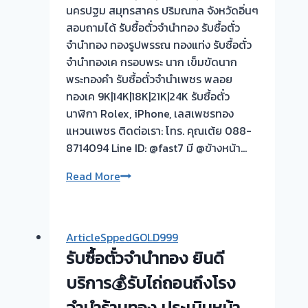
จบไว
นครปฐม สมุทรสาคร ปริมณฑล จังหวัดอิ่นๆ
📌
สอบถามได้ รับซื้อตั๋วจำนำทอง รับซื้อตั๋ว
ผล
จำนำทอง ทองรูปพรรณ ทองแท่ง รับซื้อตั๋ว
งาน
จำนำทองเค กรอบพระ นาก เข็มขัดนาก
วัน
พระทองคำ รับซื้อตั๋วจำนำเพชร พลอย
นี➡️รับ
ทองเค 9K|14K|18K|21K|24K รับซื้อตั๋ว
ซื้อ
นาฬิกา Rolex, iPhone, เลสเพชรทอง
ตั๋ว
แหวนเพชร ติดต่อเรา: โทร. คุณเต้ย 088-
จำนำ
8714094 Line ID: @fast7 มี @ข้างหน้า…
ทอง
รับ
Read More
เมือง
ซื้อ
นนทบุรี
ตั๋ว
🇹🇭
จำนำ
รับ
ArticleSppedGOLD999
ทอง
ซื้อ
รับซื้อตั๋วจำนำทอง ยินดี
ยินดี
ตั๋ว
บริการ
บริการ💰รับไถ่ถอนถึงโรง
จำนำ
💰
ทอง
จำนำร้านทอง ประเมินหน้า