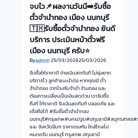
ตนา
นี้
จบไว📌ผลงานวันนี➡️รับซื้อ
นนทบุรี
ลูกค้า
ตั๋วจำนำทอง เมือง นนทบุรี
🇹🇭
ไว้
รับ
วางใจ
🇹🇭รับซื้อตั๋วจำนำทอง ยินดี
ซื้อ
ขาย
บริการ ประเมินหน้าตั๋วฟรี
ตั๋ว
จริง
จำนำ
รับ
เมือง นนทบุรี ครับ⭐
ทอง
จริง!
By
admin
25/03/2026
25/03/2026
ยินดี
บริการ
รับซื้อให้ราคาดี จ่ายเงินสดทันที ไม่ยุ่งยาก
ประเมิน
บริการไว ลูกค้าแนะนำต่อ หากคุณมี ตั๋ว
หน้า
จำนำทอง จากโรงรับจำนำ ร้านทอง และ
ตั๋ว
ต้องการเปลี่ยนเป็นเงินสดด่วน เรารับซื้อ
ฟรี
ถึงที่ ให้ราคาดี รับเงินสดทันที ปลอดภัย และ
บาง
เชื่อถือได้ #รับซื้อตั๋วจำนำทอง
ม่วง
นนทบุรี#กรุงเทพ#นครปฐม#ปทุมธานี#สมุทรสาคร#รา
ซอย
และ จังหวัดอิ่นๆ ราคาตรงกัน ใกล้ไกลไป
กัน
หมดครับ นนทบุรี กรุงเทพ ปทุมธานี