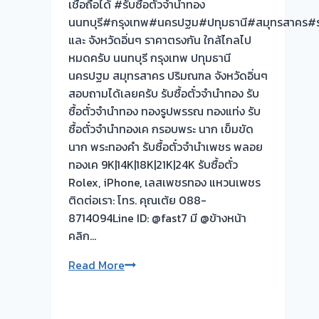
เชื่อถือได้ #รับซื้อตั๋วจำนำทอง
ผล
นนทบุรี#กรุงเทพ#นครปฐม#ปทุมธานี#สมุทรสาคร#รา
งาน
และ จังหวัดอิ่นๆ ราคาตรงกัน ใกล้ไกลไป
วัน
หมดครับ นนทบุรี กรุงเทพ ปทุมธานี
นี้
นครปฐม สมุทรสาคร ปริมณฑล จังหวัดอิ่นๆ
>
สอบถามได้เลยครับ รับซื้อตั๋วจำนำทอง รับ
รับ
ซื้อตั๋วจำนำทอง ทองรูปพรรณ ทองแท่ง รับ
ซื้อ
ซื้อตั๋วจำนำทองเค กรอบพระ นาก เข็มขัด
ตั๋ว
นาก พระทองคำ รับซื้อตั๋วจำนำเพชร พลอย
จำนำ
ทองเค 9K|14K|18K|21K|24K รับซื้อตั๋ว
ทอง-
Rolex, iPhone, เลสเพชรทอง แหวนเพชร
เมือง
ติดต่อเรา: โทร. คุณเต้ย 088-
นนท์
8714094Line ID: @fast7 มี @ข้างหน้า
ท่าน้ำ
คลิก…
นนท์
นนทบุรี
รับ
Read More
ซื้อ
ตั๋ว
จำนำ