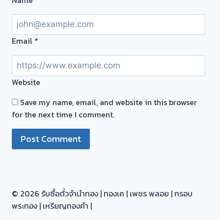
ไม่
ต้อง
รอ
Email
*
จบไว
📌
ผล
Website
งาน
วัน
Save my name, email, and website in this browser
นี➡️รับ
for the next time I comment.
ซื้อ
ตั๋ว
จำนำ
ทอง
บางใหญ่
นนทบุรี
© 2026 รับซื้อตั๋วจำนำทอง | ทองเค | เพชร พลอย | กรอบ
🇹🇭
พระทอง | เหรียญทองคำ |
รับ
ซื้อ