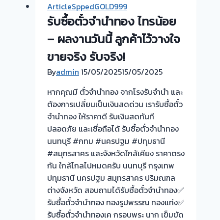
ArticleSppedGOLD999
ทอง
รับซื้อตั๋วจำนำทอง ไทรน้อย
ยินดี
บริการ
– ผลงานวันนี้ ลูกค้าไว้วางใจ
💰
ขายจริง รับจริง!
รับ
By
admin
15/05/2025
15/05/2025
ไถ่ถอน
ถึง
หากคุณมี ตั๋วจำนำทอง จากโรงรับจำนำ และ
โรง
ต้องการเปลี่ยนเป็นเงินสดด่วน เรารับซื้อตั๋ว
จำนำ
จำนำทอง ให้ราคาดี รับเงินสดทันที
ร้าน
ปลอดภัย และเชื่อถือได้ รับซื้อตั๋วจำนำทอง
ทอง
นนทบุรี #กทม #นครปฐม #ปทุมธานี
ประเมิน
#สมุทรสาคร และจังหวัดใกล้เคียง ราคาตรง
หน้า
กัน ใกล้ไกลไปหมดครับ นนทบุรี กรุงเทพ
ตั๋ว
ปทุมธานี นครปฐม สมุทรสาคร ปริมณฑล
ฟรี
ต่างจังหวัด สอบถามได้รับซื้อตั๋วจำนำทอง✅
จ่าย
รับซื้อตั๋วจำนำทอง ทองรูปพรรณ ทองแท่ง✅
สด
รับซื้อตั๋วจำนำทองเค กรอบพระ นาก เข็มขัด