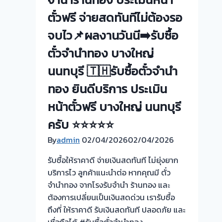
ประเมิน
ยินดี
ตั๋วฟรี จ่ายสดทันทีไม่ต้องรอ
หน้า
บริการ
ตั๋ว
ประเมิน
จบไว📌ผลงานวันนี➡️รับซื้อ
ฟรี-
หน้า
ตั๋วจำนำทอง บางใหญ่
รับ
ตั๋ว
ไถ่ถอน
ฟรี
นนทบุรี 🇹🇭รับซื้อตั๋วจำนำ
ถึง
เมือง
ทอง ยินดีบริการ ประเมิน
โรง
นนทบุรี
จำนำ
ครับ⭐
หน้าตั๋วฟรี บางใหญ่ นนทบุรี
ร้าน
ครับ ⭐⭐⭐⭐⭐
ทอง
By
admin
02/04/2026
จ่าย
02/04/2026
สด
รับซื้อให้ราคาดี จ่ายเงินสดทันที ไม่ยุ่งยาก
ทันที
บริการไว ลูกค้าแนะนำต่อ หากคุณมี ตั๋ว
ไม่
จำนำทอง จากโรงรับจำนำ ร้านทอง และ
ต้อง
ต้องการเปลี่ยนเป็นเงินสดด่วน เรารับซื้อ
รอ
ถึงที่ ให้ราคาดี รับเงินสดทันที ปลอดภัย และ
จบไว