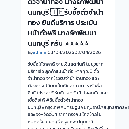
ตั๋วจำนำทอง บางรักพัฒนา
จำนำ
ร้าน
นนทบุรี 🇹🇭รับซื้อตั๋วจำนำ
ทอง
ทอง ยินดีบริการ ประเมิน
ประเมิน
หน้า
หน้าตั๋วฟรี บางรักพัฒนา
ตั๋ว
นนทบุรี ครับ ⭐⭐⭐⭐⭐
ฟรี
By
admin
03/04/2026
จ่าย
03/04/2026
สด
รับซื้อให้ราคาดี จ่ายเงินสดทันที ไม่ยุ่งยาก
ทันที
บริการไว ลูกค้าแนะนำต่อ หากคุณมี ตั๋ว
ไม่
จำนำทอง จากโรงรับจำนำ ร้านทอง และ
ต้อง
ต้องการเปลี่ยนเป็นเงินสดด่วน เรารับซื้อ
รอ
ถึงที่ ให้ราคาดี รับเงินสดทันที ปลอดภัย และ
จบไว
เชื่อถือได้ #รับซื้อตั๋วจำนำทอง
📌
นนทบุรี#กรุงเทพ#นครปฐม#ปทุมธานี#สมุทรสาคร#รา
ผล
และ จังหวัดอิ่นๆ ราคาตรงกัน ใกล้ไกลไป
งาน
หมดครับ นนทบุรี กรุงเทพ ปทุมธานี
วัน
นครปฐม สมุทรสาคร ปริมณฑล จังหวัดอิ่นๆ