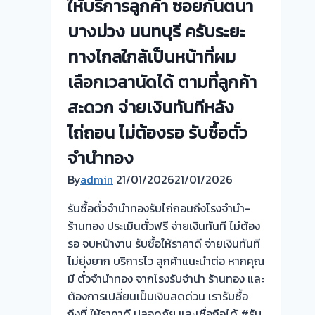
ให้บริการลูกค้า ซอยกันตนา
เทพ
รับ
ครับ⭐
บางม่วง นนทบุรี ครับระยะ
ไถ่ถอน
ถึง
ทางไกลใกล้เป็นหน้าที่ผม
โรง
เลือกเวลานัดได้ ตามที่ลูกค้า
จำนำ
ร้าน
สะดวก จ่ายเงินทันทีหลัง
ทอง
ไถ่ถอน ไม่ต้องรอ รับซื้อตั๋ว
ประเมิน
หน้า
จำนำทอง
ตั๋ว
By
admin
21/01/2026
21/01/2026
ฟรี
จ่าย
รับซื้อตั๋วจำนำทองรับไถ่ถอนถึงโรงจำนำ-
สด
ร้านทอง ประเมินตั๋วฟรี จ่ายเงินทันที ไม่ต้อง
ทันที
รอ จบหน้างาน รับซื้อให้ราคาดี จ่ายเงินทันที
ไม่
ไม่ยุ่งยาก บริการไว ลูกค้าแนะนำต่อ หากคุณ
ต้อง
มี ตั๋วจำนำทอง จากโรงรับจำนำ ร้านทอง และ
รอ
ต้องการเปลี่ยนเป็นเงินสดด่วน เรารับซื้อ
จบไว
ถึงที่ ให้ราคาดี ปลอดภัย และเชื่อถือได้ #รับ