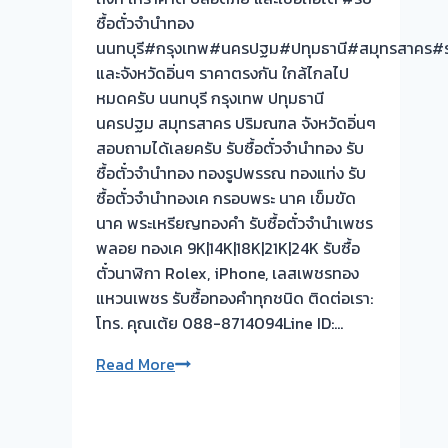
📌
ซื้อตั๋วจำนำทอง
ผล
นนทบุรี#กรุงเทพ#นครปฐม#ปทุมธานี#สมุทรสาคร#ร
งาน
และจังหวัดอิ่นๆ ราคาตรงกัน ใกล้ไกลไป
วัน
หมดครับ นนทบุรี กรุงเทพ ปทุมธานี
นี➡️รับ
นครปฐม สมุทรสาคร ปริมณฑล จังหวัดอิ่นๆ
ซื้อ
สอบถามได้เลยครับ รับซื้อตั๋วจำนำทอง รับ
ตั๋ว
ซื้อตั๋วจำนำทอง ทองรูปพรรณ ทองแท่ง รับ
จำนำ
ซื้อตั๋วจำนำทองเค กรอบพระ นาค เข็มขัด
ทอง
นาค พระเหรียญทองคำ รับซื้อตั๋วจำนำเพชร
บางรัก
พลอย ทองเค 9K|14K|18K|21K|24K รับซื้อ
พัฒนา
ตั๋วนาฬิกา Rolex, iPhone, เลสเพชรทอง
นนทบุรี
แหวนเพชร รับซื้อทองคำทุกชนิด ติดต่อเรา:
🇹🇭
โทร. คุณเต้ย 088-8714094Line ID:…
รับ
ยินดี
Read More
ซื้อ
รับ
ตั๋ว
ใช้
จำนำ
รับ
ทอง