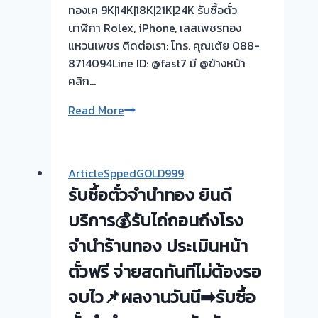
พื้นที่
ทองเค 9K|14K|18K|21K|24K รับซื้อตั๋ว
บางบัวทอง-
นาฬิกา Rolex, iPhone, เลสเพชรทอง
บางรัก
แหวนเพชร ติดต่อเรา: โทร. คุณเต้ย 088-
พัฒนา
8714094Line ID: @fast7 มี @ข้างหน้า
นนทบุรี
คลิก…
รับ
Read More
ซื้อ
ตั๋ว
จำนำ
ArticleSppedGOLD999
ทอง
รับซื้อตั๋วจำนำทอง ยินดี
ยินดี
บริการ
บริการ💰รับไถ่ถอนถึงโรง
💰
จำนำร้านทอง ประเมินหน้า
รับ
ตั๋วฟรี จ่ายสดทันทีไม่ต้องรอ
ไถ่ถอน
ถึง
จบไว📌ผลงานวันนี➡️รับซื้อ
โรง