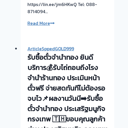
https://lin.ee/jm6HKwQ Tel: 088-
8714094…
🟢
Read More
รับ
ซื้อ
ตั๋ว
ArticleSppedGOLD999
จำนำ
รับซื้อตั๋วจำนำทอง ยินดี
ทุก
ชนิด
บริการ💰รับไถ่ถอนถึงโรง
ให้
จำนำร้านทอง ประเมินหน้า
ราคา
ตั๋วฟรี จ่ายสดทันทีไม่ต้องรอ
ดี!
💵
จบไว📌ผลงานวันนี➡️รับซื้อ
ไม่
ตั๋วจำนำทอง ประเสริฐมนูกิจ
ต้อง
ทน
กรงเทพ 🇹🇭ขอบคุณลูกค้า
จ่าย