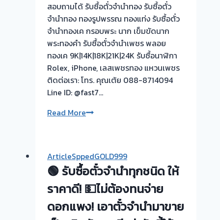
สอบถามได้ รับซื้อตั๋วจำนำทอง รับซื้อตั๋ว
จำนำทอง ทองรูปพรรณ ทองแท่ง รับซื้อตั๋ว
จำนำทองเค กรอบพระ นาก เข็มขัดนาก
พระทองคำ รับซื้อตั๋วจำนำเพชร พลอย
ทองเค 9K|14K|18K|21K|24K รับซื้อนาฬิกา
Rolex, iPhone, เลสเพชรทอง แหวนเพชร
ติดต่อเรา: โทร. คุณเต้ย 088-8714094
Line ID: @fast7…
รับ
Read More
ซื้อ
ตั๋ว
จำนำ
ArticleSppedGOLD999
ทอง
🟢 รับซื้อตั๋วจำนำทุกชนิด ให้
|
รับ
ราคาดี! 💵ไม่ต้องทนจ่าย
ซื้อ
ดอกแพง! เอาตั๋วจำนำมาขาย
ตั่ว