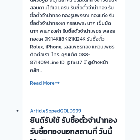
นี➡️รับ
สอบถามได้เลยครับ รับซื้อตั๋วจำนำทอง รับ
ซื้อ
ซื้อตั๋วจำนำทอง ทองรูปพรรณ ทองแท่ง รับ
ตั๋ว
ซื้อตั๋วจำนำทองเค กรอบพระ นาก เข็มขัด
จำนำ
นาก พระทองคำ รับซื้อตั๋วจำนำเพชร พลอย
ทอง
ทองเค 9K|14K|18K|21K|24K รับซื้อตั๋ว
ประเสริฐ
Rolex, iPhone, เลสเพชรทอง แหวนเพชร
มนู
ติดต่อเรา: โทร. คุณเต้ย 088-
กิจ
8714094Line ID: @fast7 มี @ข้างหน้า
กรง
คลิก…
เทพ
🇹🇭
รับ
Read More
ขอบคุณ
ซื้อ
ลูกค้า
ตั๋ว
ย่าน
จำนำ
ArticleSppedGOLD999
ประเสริฐ
ทอง
ยินดีรับใช้ รับซื้อตั๋วจำนำทอง
มนู
ยินดี
กิจ
บริการ
รับซื้อทองนอกสถานที่ วันนี้
กรง
💰