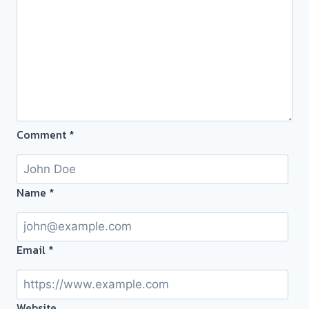
สะดวก
ผล
จ่าย
งาน
เงิน
วัน
ทันที
นี้
หลัง
ครับ
ไถ่ถอน
!
ไม่
ต้อง
Comment
*
รอ
รับ
ซื้อ
Name
*
ตั๋ว
จำนำ
ทอง
Email
*
Website