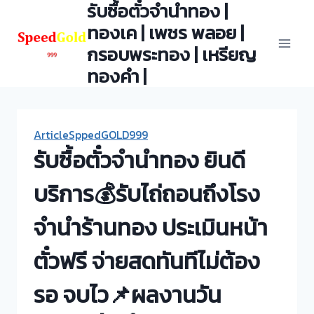
รับซื้อตั๋วจำนำทอง |
Skip
to
ทองเค | เพชร พลอย |
content
กรอบพระทอง | เหรียญ
ทองคำ |
ArticleSppedGOLD999
รับซื้อตั๋วจำนำทอง ยินดี
บริการ💰รับไถ่ถอนถึงโรง
จำนำร้านทอง ประเมินหน้า
ตั๋วฟรี จ่ายสดทันทีไม่ต้อง
รอ จบไว📌ผลงานวัน