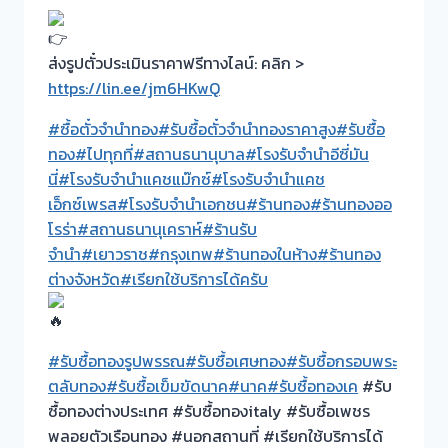
ส่งรูปตั๋วประเมินราคาฟรีทางไลน์: คลิก >
https://lin.ee/jm6HKwQ
#ซื้อตั๋วจำนำทอง
#รับซื้อตั๋วจำนำทองราคาสูง
#รับซื้อ
ทอง
#ไปทุกที่
#สถานธนานุบาล
#โรงรับจำนำอีซี่มัน
นี่
#โรงรับจำนำแคชแม๊กซ์
#โรงรับจำนำแคช
เอ็กซ์เพรส
#โรงรับจำนำเอกชน
#ร้านทอง
#ร้านทองออ
โรร่า
#สถานธนานุเคราห์
#ร้านรับ
จำนำ
#เยาวราช
#กรุงเทพ
#ร้านทองในห้าง
#ร้านทอง
ต่างจังหวัด
#เรียกใช้บริการได้ครับ
#รับซื้อทองรูปพรรณ
#รับซื้อเศษทอง
#รับซื้อกรอบพระ
ตลับทอง
#รับซื้อเข็มขัดนาค
#นาค
#รับซื้อทองเค
#รับ
ซื้อทองต่างประเทศ #รับซื้อทองitaly #รับซื้อเพชร
พลอยตัวเรือนทอง #นอกสถานที่ #เรียกใช้บริการได้