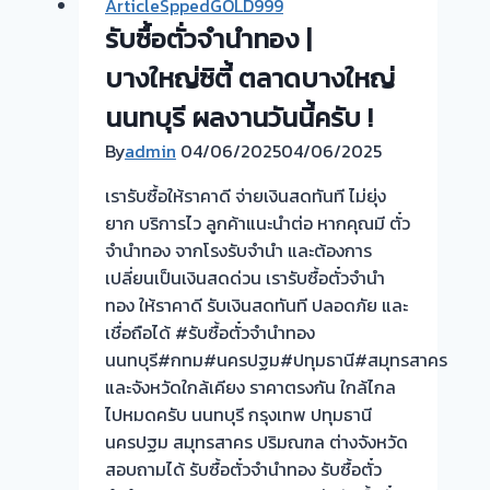
ArticleSppedGOLD999
ซื้อ
ยินดี
รับซื้อตั่วจำนำทอง |
ตั๋ว
บริการ
จำนำ
บางใหญ่ซิตี้ ตลาดบางใหญ่
ประเมิน
ทอง
หน้า
นนทบุรี ผลงานวันนี้ครับ !
รับ
ตั๋ว
By
admin
04/06/2025
04/06/2025
ซื้อ
ฟรี
ทอง
บางรัก
เรารับซื้อให้ราคาดี จ่ายเงินสดทันที ไม่ยุ่ง
นอก
พัฒนา
ยาก บริการไว ลูกค้าแนะนำต่อ หากคุณมี ตั๋ว
สถาน
นนทบุรี
จำนำทอง จากโรงรับจำนำ และต้องการ
ที่
ครับ
เปลี่ยนเป็นเงินสดด่วน เรารับซื้อตั๋วจำนำ
วัน
⭐⭐⭐⭐⭐
ทอง ให้ราคาดี รับเงินสดทันที ปลอดภัย และ
นี้
เชื่อถือได้ #รับซื้อตั๋วจำนำทอง
ให้
นนทบุรี#กทม#นครปฐม#ปทุมธานี#สมุทรสาคร
บริการ
และจังหวัดใกล้เคียง ราคาตรงกัน ใกล้ไกล
ลูกค้า
ไปหมดครับ นนทบุรี กรุงเทพ ปทุมธานี
ซอย
นครปฐม สมุทรสาคร ปริมณฑล ต่างจังหวัด
กัน
สอบถามได้ รับซื้อตั๋วจำนำทอง รับซื้อตั๋ว
ตนา