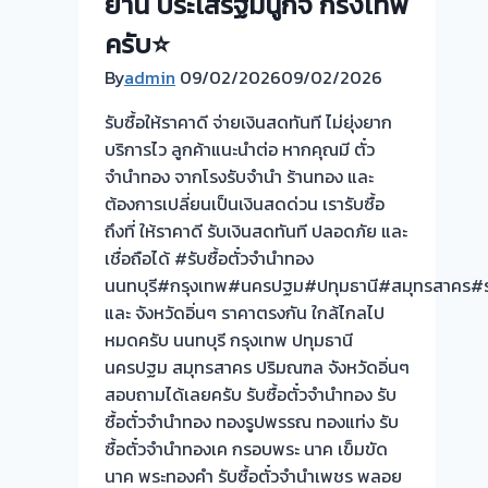
ย่าน ประเสริฐมนูกิจ กรงเทพ
ดอก
แพง!
ครับ⭐
เอา
By
admin
09/02/2026
09/02/2026
ตั๋ว
จำนำ
รับซื้อให้ราคาดี จ่ายเงินสดทันที ไม่ยุ่งยาก
มา
บริการไว ลูกค้าแนะนำต่อ หากคุณมี ตั๋ว
ขาย
จำนำทอง จากโรงรับจำนำ ร้านทอง และ
เป็น
ต้องการเปลี่ยนเป็นเงินสดด่วน เรารับซื้อ
เงิน
ถึงที่ ให้ราคาดี รับเงินสดทันที ปลอดภัย และ
กับ
เชื่อถือได้ #รับซื้อตั๋วจำนำทอง
เรา
นนทบุรี#กรุงเทพ#นครปฐม#ปทุมธานี#สมุทรสาคร#รา
ดี
และ จังหวัดอิ่นๆ ราคาตรงกัน ใกล้ไกลไป
กว่า
หมดครับ นนทบุรี กรุงเทพ ปทุมธานี
วัน
นครปฐม สมุทรสาคร ปริมณฑล จังหวัดอิ่นๆ
นี้
สอบถามได้เลยครับ รับซื้อตั๋วจำนำทอง รับ
ให้
ซื้อตั๋วจำนำทอง ทองรูปพรรณ ทองแท่ง รับ
บริการ
ซื้อตั๋วจำนำทองเค กรอบพระ นาค เข็มขัด
ลูกค้า
นาค พระทองคำ รับซื้อตั๋วจำนำเพชร พลอย