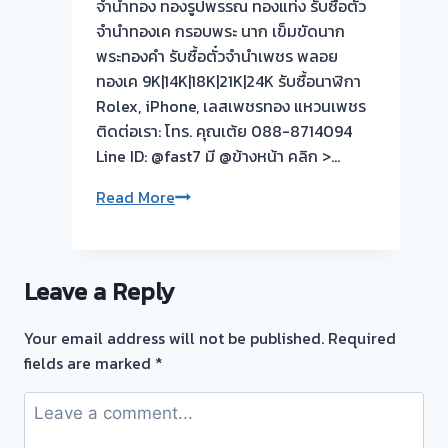
จำนำทอง ทองรูปพรรณ ทองแท่ง รับซื้อตั๋ว
บาง
จำนำทองเค กรอบพระ นาก เข็มขัดนาก
ม่วง
พระทองคำ รับซื้อตั๋วจำนำเพชร พลอย
นนทบุรี
ทองเค 9K|14K|18K|21K|24K รับซื้อนาฬิกา
ครับ
Rolex, iPhone, เลสเพชรทอง แหวนเพชร
ระยะ
ติดต่อเรา: โทร. คุณเต้ย 088-8714094
ทาง
Line ID: @fast7 มี @ข้างหน้า คลิก >…
ไกล
ใกล้
รับ
Read More
เป็น
ซื้อ
หน้าที่
ตั่ว
ผม
จำนำ
Leave a Reply
เลือก
ทอง
เวลา
|
Your email address will not be published.
Required
นัด
บางใหญ่
fields are marked
*
ได้
ซิตี้
ตาม
ตลาด
ที่
บางใหญ่
ลูกค้า
นนทบุรี