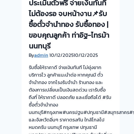
ประเมินตั๋วฟรี จ่ายเงินทันที
ถึง
ไม่ต้องรอ จบหน้างาน📌รับ
โรง
จำนำ-
ซื้อตั๋วจำนำทอง รับซื้อทอง |
ร้าน
ขอบคุณลูกค้า ท่าอิฐ-ไทรม้า
ทอง
ประเมิน
นนทบุรี
ตั๋ว
By
admin
10/12/2025
10/12/2025
ฟรี
จ่าย
รับซื้อให้ราคาดี จ่ายเงินทันที ไม่ยุ่งยาก
เงิน
บริการไว ลูกค้าแนะนำต่อ หากคุณมี ตั๋ว
ทันที
จำนำทอง จากโรงรับจำนำ ร้านทอง และ
ไม่
ต้องการเปลี่ยนเป็นเงินสดด่วน เรารับซื้อ
ต้อง
ถึงที่ ให้ราคาดี ปลอดภัย และเชื่อถือได้ #รับ
รอ
ซื้อตั๋วจำนำทอง
จบ
นนทบุรี#กรุงเทพ#นครปฐม#ปทุมธานี#สมุทรสาคร#ร
หน้า
และจังหวัดอิ่นๆ ราคาตรงกัน ใกล้ไกลไป
งาน
หมดครับ นนทบุรี กรุงเทพ ปทุมธานี
📌