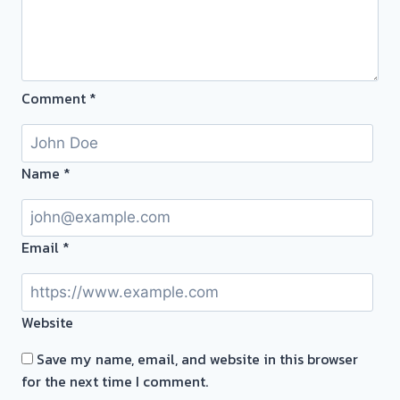
จ่าย
ดอก!
เอา
ตั๋ว
Comment
*
จำนำ
มาvาย
เปลี่ยน
เป็น
Name
*
เงิน
ทุน
กับ
Email
*
เรา
ดี
กว่า
Website
วัน
นี้
Save my name, email, and website in this browser
ให้
for the next time I comment.
บริการ