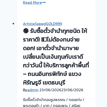
รับ
Read More
ซื้อ
ตั๋ว
จำนำ
ArticleSppedGOLD999
ทอง
🟢 รับซื้อตั๋วจำนำทุกชนิด ให้
ยินดี
บริการ
ราคาดี! 💵ไม่ต้องทนจ่าย
💰
ดอก! เอาตั๋วจำนำมาvาย
รับ
เปลี่ยนเป็นเงินทุนกับเราดี
ไถ่ถอน
ถึง
กว่าวันนี้ ให้บริการลูกค้าพื้นที่
โรง
– ถนนอินทรพิทักษ์ แขวง
จำนำ
ร้าน
หิรัญรูจี เขตธนบุรี
ทอง
By
admin
23/06/2026
23/06/2026
ประเมิน
หน้า
รับซื้อตั๋วจำนำทองรูปพรรณ / ทองแท่ง /
ตั๋ว
พระทองคำ / นาก / กรอบพระ / สร้อย