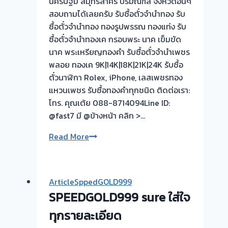
นครปฐม สมุทรสาคร ปริมณฑล จังหวัดอิ่นๆ
รับ
สอบถามได้เลยครับ รับซื้อตั๋วจำนำทอง รับ
ซื้อ
ซื้อตั๋วจำนำทอง ทองรูปพรรณ ทองแท่ง รับ
ตั๋ว
ซื้อตั๋วจำนำทองเค กรอบพระ นาค เข็มขัด
จำนำ
นาค พระเหรียญทองคำ รับซื้อตั๋วจำนำเพชร
ทอง
พลอย ทองเค 9K|14K|18K|21K|24K รับซื้อ
รับ
ตั๋วนาฬิกา Rolex, iPhone, เลสเพชรทอง
ซื้อ
แหวนเพชร รับซื้อทองคำทุกชนิด ติดต่อเรา:
ทอง
โทร. คุณเต้ย 088-8714094Line ID:
|
@fast7 มี @ข้างหน้า คลิก >…
ขอบคุณ
รับ
Read More
ลูกค้า
ซื้อ
ศาลา
ตั๋ว
ยา
จำนำ
นครปฐม
ArticleSppedGOLD999
ทอง
SPEEDGOLD999 sure ใส่ใจ
💰
รับ
ทุกรายละเอียด
ไถ่ถอน