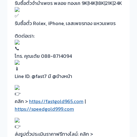
รับซื้อตั๋วจำนำเพชร พลอย ทองเค 9K|14K|18K|21K|24K
รับซื้อตั๋ว Rolex, iPhone, เลสเพชรทอง แหวนเพชร
ติดต่อเรา:
โทร. คุณเต้ย 088-8714094
Line ID: @fast7 มี @ข้างหน้า
คลิก >
https://fastgold965.com
|
https://speedgold999.com
ส่งรูปตั๋วประเมินราคาฟรีทางไลน์: คลิก >