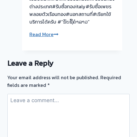
ปทุม
ต่างประเทศ#รับซื้อทองitaly#รับซื้อเพชร
ปทุมธานี
พลอยตัวเรือนทอง#นอกสถานที่#เรียกใช้
🇹🇭
บริการได้ครับ #“ຮັບຊື້ຄຳລາວ”
รับ
🟢
Read More
ซื้อ
รับ
ตั๋ว
ซื้อ
จำนำ
ตั๋ว
ทอง
Leave a Reply
จำนำ
ยินดี
ทุก
บริการ
Your email address will not be published.
Required
ชนิด
ประเมิน
fields are marked
*
ให้
หน้า
ราคา
ตั๋ว
ดี!
ฟรี
💵
เมือง
ไม่
ปทุม
ต้อง
ปทุมธานี
ทน
ครับ