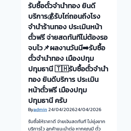
รับซื้อตั๋วจำนำทอง ยินดี
FastGOLD965:
สะดวก
บริการ💰รับไถ่ถอนถึงโรง
รวดเร็ว
จำนำร้านทอง ประเมินหน้า
ได้
ตั๋วฟรี จ่ายสดทันทีไม่ต้องรอ
ราคา
ยุติธรรม
จบไว📌ผลงานวันนี➡️รับซื้อ
ตั๋วจำนำทอง เมืองปทุม
ปทุมธานี 🇹🇭รับซื้อตั๋วจำนำ
ทอง ยินดีบริการ ประเมิน
หน้าตั๋วฟรี เมืองปทุม
ปทุมธานี ครับ
By
admin
24/04/2026
24/04/2026
รับซื้อให้ราคาดี จ่ายเงินสดทันที ไม่ยุ่งยาก
บริการไว ลูกค้าแนะนำต่อ หากคุณมี ตั๋ว