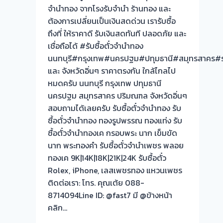
จำนำทอง จากโรงรับจำนำ ร้านทอง และ
ต้องการเปลี่ยนเป็นเงินสดด่วน เรารับซื้อ
ถึงที่ ให้ราคาดี รับเงินสดทันที ปลอดภัย และ
เชื่อถือได้ #รับซื้อตั๋วจำนำทอง
นนทบุรี#กรุงเทพ#นครปฐม#ปทุมธานี#สมุทรสาคร#รา
และ จังหวัดอิ่นๆ ราคาตรงกัน ใกล้ไกลไป
หมดครับ นนทบุรี กรุงเทพ ปทุมธานี
นครปฐม สมุทรสาคร ปริมณฑล จังหวัดอิ่นๆ
สอบถามได้เลยครับ รับซื้อตั๋วจำนำทอง รับ
ซื้อตั๋วจำนำทอง ทองรูปพรรณ ทองแท่ง รับ
ซื้อตั๋วจำนำทองเค กรอบพระ นาก เข็มขัด
นาก พระทองคำ รับซื้อตั๋วจำนำเพชร พลอย
ทองเค 9K|14K|18K|21K|24K รับซื้อตั๋ว
Rolex, iPhone, เลสเพชรทอง แหวนเพชร
ติดต่อเรา: โทร. คุณเต้ย 088-
8714094Line ID: @fast7 มี @ข้างหน้า
คลิก…