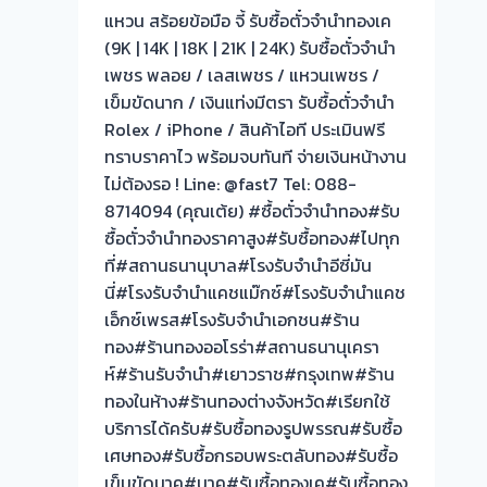
ฟรี
แหวน สร้อยข้อมือ จี้ รับซื้อตั๋วจำนำทองเค
จ่าย
(9K | 14K | 18K | 21K | 24K) รับซื้อตั๋วจำนำ
สด
เพชร พลอย / เลสเพชร / แหวนเพชร /
ทันที
เข็มขัดนาก / เงินแท่งมีตรา รับซื้อตั๋วจำนำ
ไม่
Rolex / iPhone / สินค้าไอที ประเมินฟรี
ต้อง
ทราบราคาไว พร้อมจบทันที จ่ายเงินหน้างาน
รอ
ไม่ต้องรอ ! Line: @fast7 Tel: 088-
จบไว
8714094 (คุณเต้ย) #ซื้อตั๋วจำนำทอง#รับ
📌
ซื้อตั๋วจำนำทองราคาสูง#รับซื้อทอง#ไปทุก
ผล
ที่#สถานธนานุบาล#โรงรับจำนำอีซี่มัน
งาน
นี่#โรงรับจำนำแคชแม๊กซ์#โรงรับจำนำแคช
วัน
เอ็กซ์เพรส#โรงรับจำนำเอกชน#ร้าน
นี➡️รับ
ทอง#ร้านทองออโรร่า#สถานธนานุเครา
ซื้อ
ห์#ร้านรับจำนำ#เยาวราช#กรุงเทพ#ร้าน
ตั๋ว
ทองในห้าง#ร้านทองต่างจังหวัด#เรียกใช้
จำนำ
บริการได้ครับ#รับซื้อทองรูปพรรณ#รับซื้อ
ทอง
เศษทอง#รับซื้อกรอบพระตลับทอง#รับซื้อ
เมือง
เข็มขัดนาค#นาค#รับซื้อทองเค#รับซื้อทอง