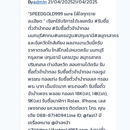
By
admin
21/04/2025
21/04/2025
ถึง
โรง
“SPEEDGOLD999 sure ใส่ใจทุกราย
จำนำ-
ละเอียด ” เรียกใช้บริการได้เลยครับ #รับซื้อ
ร้าน
ตั๋วจำนำทอง #รับซื้อตั๋วจำนำทอง
ทอง
นนทบุรี#กทม#นครปฐม#ปทุมธานี#สมุทรสาคร
ประเมิน
และจังหวัดใกล้เคียง ผลงานงานวันนี้ครับ
ตั๋ว
ราคาตรงกัน ใกล้ไกลไปหมดครับ นนทบุรี
ฟรี
กรุงเทพ ปทุมธานี นครปฐม สมุทรสาคร
จ่าย
ปริมณฑล ต่างจังหวัด สอบถามได้ครับ รับ
เงิน
ซื้อตั๋วจำนำทอง รับซื้อตั๋วจำนำทอง ทองรูป
ทันที
พรรณ ทองแท่ง รับซื้อตั๋วจำนำทองเค กรอบ
ไม่
พระ นาก เข็มขัดนาก พระทองคำ รับซื้อตั๋ว
ต้อง
จำนำเพชร พลอย ทองเค 18K(เค), 14K(เค),
รอ
9K(เค) รับซื้อนาฬิกา Rolex, iPhone, เลส
จบ
เพชรทอง แหวนเพชร ติดต่อเรา: โทร. คุณ
หน้า
เต้ย 088-8714094 Line ID: @fast7 มี
งาน
เครื่องหมาย @ข้างหน้า
📌
คลิกhttps://fastgold965.com ส่งรูปตั๋ว