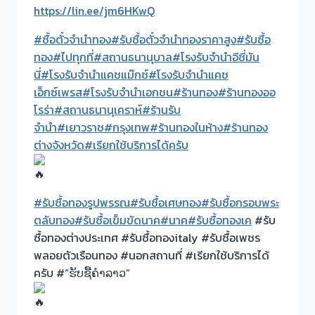
https://lin.ee/jm6HKwQ
#ซื้อตั๋วจำนำทอง
#รับซื้อตั๋วจำนำทองราคาสูง
#รับซื้อ
ทอง
#ไปทุกที่
#สถานธนานุบาล
#โรงรับจำนำอีซี่มัน
นี่
#โรงรับจำนำแคชแม๊กซ์
#โรงรับจำนำแคช
เอ็กซ์เพรส
#โรงรับจำนำเอกชน
#ร้านทอง
#ร้านทองออ
โรร่า
#สถานธนานุเคราห์
#ร้านรับ
จำนำ
#เยาวราช
#กรุงเทพ
#ร้านทองในห้าง
#ร้านทอง
ต่างจังหวัด
#เรียกใช้บริการได้ครับ
#รับซื้อทองรูปพรรณ
#รับซื้อเศษทอง
#รับซื้อกรอบพระ
ตลับทอง
#รับซื้อเข็มขัดนาค
#นาค
#รับซื้อทองเค
#รับ
ซื้อทองต่างประเทศ #รับซื้อทองitaly #รับซื้อเพชร
พลอยตัวเรือนทอง #นอกสถานที่ #เรียกใช้บริการได้
ครับ #“ຮັບຊື້ຄຳລາວ”