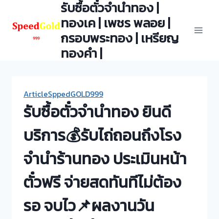
รับซื้อตั๋วจำนำทอง |
Skip
to
ทองเค | เพชร พลอย |
content
กรอบพระทอง | เหรียญ
ทองคำ |
ArticleSppedGOLD999
รับซื้อตั๋วจำนำทอง ยินดี
บริการ💰รับไถ่ถอนถึงโรง
จำนำร้านทอง ประเมินหน้า
ตั๋วฟรี จ่ายสดทันทีไม่ต้อง
รอ จบไว📌ผลงานวัน