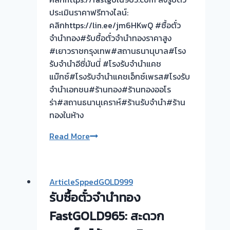
รับ
ประเมินราคาฟรีทางไลน์:
ซื้อ
คลิกhttps://lin.ee/jm6HKwQ #ซื้อตั๋ว
ตั๋ว
จำนำทอง#รับซื้อตั๋วจำนำทองราคาสูง
จำนำ
#เยาวราชกรุงเทพ#สถานธนานุบาล#โรง
ทอง
รับจำนำอีซี่มันนี่ #โรงรับจำนำแคช
รับ
แม๊กซ์#โรงรับจำนำแคชเอ็กซ์เพรส#โรงรับ
ซื้อ
จำนำเอกชน#ร้านทอง#ร้านทองออโร
ทอง
ร่า#สถานธนานุเคราห์#ร้านรับจำนำ#ร้าน
|
ทองในห้าง
ขอบคุณ
SPEEDGOLD999
Read More
ลูกค้า
sure
ท่า
ใส่ใจ
อิฐ-
ทุก
ไทร
ArticleSppedGOLD999
ราย
ม้า
รับซื้อตั๋วจำนำทอง
ละเอียด
นนทบุรี
FastGOLD965: สะดวก