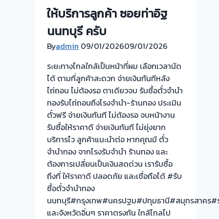
ทอง
ให้บริการลูกค้า ซอยท่าอิฐ
รับ
นนทบุรี ครับ
ซื้อ
ทอง
By
admin
09/01/2026
09/01/2026
นอก
ระยะทางไกลใกล้เป็นหน้าที่ผม เลือกเวลานัด
สถาน
ได้ ตามที่ลูกค้าสะดวก จ่ายเงินทันทีหลัง
ที่
ไถ่ถอน ไม่ต้องรอ ตาเดียวจบ รับซื้อตั๋วจำนำ
วัน
ทองรับไถ่ถอนถึงโรงจำนำ-ร้านทอง ประเมิน
นี้
ตั๋วฟรี จ่ายเงินทันที ไม่ต้องรอ จบหน้างาน
ให้
รับซื้อให้ราคาดี จ่ายเงินทันที ไม่ยุ่งยาก
บริการ
บริการไว ลูกค้าแนะนำต่อ หากคุณมี ตั๋ว
ลูกค้า
จำนำทอง จากโรงรับจำนำ ร้านทอง และ
บางกรวย
ต้องการเปลี่ยนเป็นเงินสดด่วน เรารับซื้อ
นนทบุรี
ถึงที่ ให้ราคาดี ปลอดภัย และเชื่อถือได้ #รับ
ครับ
ซื้อตั๋วจำนำทอง
ระยะ
นนทบุรี#กรุงเทพ#นครปฐม#ปทุมธานี#สมุทรสาคร#ร
ทาง
และจังหวัดอิ่นๆ ราคาตรงกัน ใกล้ไกลไป
ไกล