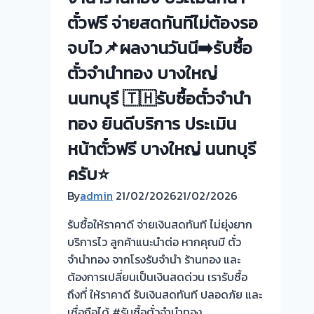
รับ
ต้อง
ตั๋วฟรี จ่ายสดทันทีไม่ต้องรอ
ซื้อ
รอ
ทอง
จบไว📌ผลงานวันนี➡️รับซื้อ
รับ
นอก
ซื้อ
ตั๋วจำนำทอง บางใหญ่
สถาน
ตั๋ว
ที่
นนทบุรี 🇹🇭รับซื้อตั๋วจำนำ
จำนำ
วัน
ทอง
ทอง ยินดีบริการ ประเมิน
นี้
ให้
หน้าตั๋วฟรี บางใหญ่ นนทบุรี
บริการ
ครับ⭐
ลูกค้า
By
admin
21/02/2026
ซอย
21/02/2026
ท่า
รับซื้อให้ราคาดี จ่ายเงินสดทันที ไม่ยุ่งยาก
อิฐ
บริการไว ลูกค้าแนะนำต่อ หากคุณมี ตั๋ว
นนทบุรี
จำนำทอง จากโรงรับจำนำ ร้านทอง และ
ครับ
ต้องการเปลี่ยนเป็นเงินสดด่วน เรารับซื้อ
ถึงที่ ให้ราคาดี รับเงินสดทันที ปลอดภัย และ
เชื่อถือได้ #รับซื้อตั๋วจำนำทอง