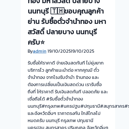
ทอง มหาสวัสดิ์ ปลายบาง
จำนำ
ร้าน
นนทบุรี 🇹🇭ขอบคุณลูกค้า
ทอง
ย่าน รับซื้อตั่วจำนำทอง มหา
ประเมิน
หน้า
สวัสดิ์ ปลายบาง นนทบุรี
ตั๋ว
ครับ⭐
ฟรี
By
admin
19/10/2025
จ่าย
19/10/2025
สด
รับซื้อให้ราคาดี จ่ายเงินสดทันที ไม่ยุ่งยาก
ทันที
บริการไว ลูกค้าแนะนำต่อ หากคุณมี ตั๋ว
ไม่
จำนำทอง จากโรงรับจำนำ ร้านทอง และ
ต้อง
ต้องการเปลี่ยนเป็นเงินสดด่วน เรารับซื้อ
รอ
ถึงที่ ให้ราคาดี รับเงินสดทันที ปลอดภัย และ
จบไว
เชื่อถือได้ #รับซื้อตั๋วจำนำทอง
📌
นนทบุรี#กรุงเทพ#นครปฐม#ปทุมธานี#สมุทรสาคร#ร
และจังหวัดอิ่นๆ ราคาตรงกัน ใกล้ไกลไป
หมดครับ นนทบุรี กรุงเทพ ปทุมธานี
นครปฐม สมุทรสาคร ปริมณฑล จังหวัดอิ่นๆ