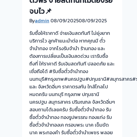
ตั๋วฟรี จ่ายสดทันทีไม่ต้องรอ
ตั๋ว
ขาย
จบไว📌
จำนำ
เป็น
By
admin
08/09/2025
08/09/2025
ทอง
ทอง
ยินดี
ทัก
รับซื้อให้ราคาดี จ่ายเงินสดทันที ไม่ยุ่งยาก
บริการ
ได้
บริการไว ลูกค้าแนะนำต่อ หากคุณมี ตั๋ว
ประเมิน
เลย
จำนำทอง จากโรงรับจำนำ ร้านทอง และ
หน้า
ครับ
ต้องการเปลี่ยนเป็นเงินสดด่วน เรารับซื้อ
ตั๋ว
:)
ถึงที่ ให้ราคาดี รับเงินสดทันที ปลอดภัย และ
ฟรี
เชื่อถือได้ #รับซื้อตั๋วจำนำทอง
บางใหญ่
นนทบุรี#กรุงเทพ#นครปฐม#ปทุมธานี#สมุทรสาคร#รา
นนทบุรี
และ จังหวัดอิ่นๆ ราคาตรงกัน ใกล้ไกลไป
ครับ⭐
หมดครับ นนทบุรี กรุงเทพ ปทุมธานี
นครปฐม สมุทรสาคร ปริมณฑล จังหวัดอิ่นๆ
สอบถามได้เลยครับ รับซื้อตั๋วจำนำทอง รับ
ซื้อตั๋วจำนำทอง ทองรูปพรรณ ทองแท่ง รับ
ซื้อตั๋วจำนำทองเค กรอบพระ นาค เข็มขัด
นาค พระทองคำ รับซื้อตั๋วจำนำเพชร พลอย