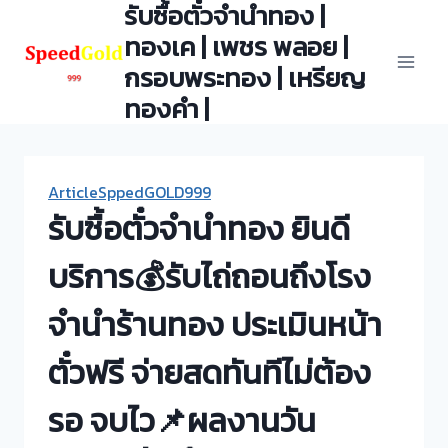
รับซื้อตั๋วจำนำทอง |
Skip
to
ทองเค | เพชร พลอย |
content
กรอบพระทอง | เหรียญ
ทองคำ |
ArticleSppedGOLD999
รับซื้อตั๋วจำนำทอง ยินดี
บริการ💰รับไถ่ถอนถึงโรง
จำนำร้านทอง ประเมินหน้า
ตั๋วฟรี จ่ายสดทันทีไม่ต้อง
รอ จบไว📌ผลงานวัน