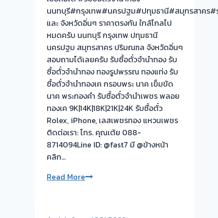
นนทบุรี#กรุงเทพ#นครปฐม#ปทุมธานี#สมุทรสาคร#รา
และ จังหวัดอิ่นๆ ราคาตรงกัน ใกล้ไกลไป
หมดครับ นนทบุรี กรุงเทพ ปทุมธานี
นครปฐม สมุทรสาคร ปริมณฑล จังหวัดอิ่นๆ
สอบถามได้เลยครับ รับซื้อตั๋วจำนำทอง รับ
ซื้อตั๋วจำนำทอง ทองรูปพรรณ ทองแท่ง รับ
ซื้อตั๋วจำนำทองเค กรอบพระ นาค เข็มขัด
นาค พระทองคำ รับซื้อตั๋วจำนำเพชร พลอย
ทองเค 9K|14K|18K|21K|24K รับซื้อตั๋ว
Rolex, iPhone, เลสเพชรทอง แหวนเพชร
ติดต่อเรา: โทร. คุณเต้ย 088-
8714094Line ID: @fast7 มี @ข้างหน้า
คลิก…
รับ
Read More
ซื้อ
ตั๋ว
จำนำ