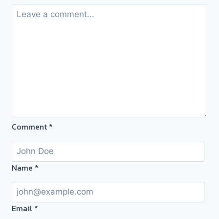
ถึง
โรง
จำนำ-
ร้าน
ทอง
ประเมิน
ตั๋ว
ฟรี
จ่าย
สด
Comment
*
ทันที
ไม่
ต้อง
รอ
Name
*
จบ
หน้า
งาน
Email
*
📌