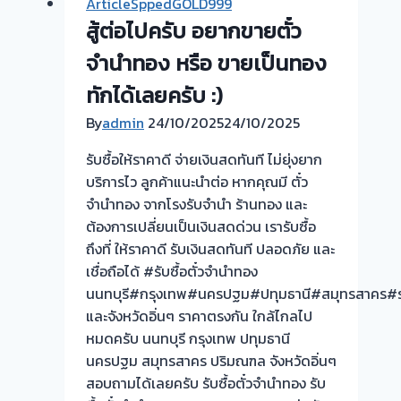
ArticleSppedGOLD999
ทอง
สู้ต่อไปครับ อยากขายตั๋ว
ยินดี
บริการ
จำนำทอง หรือ ขายเป็นทอง
💰
ทักได้เลยครับ :)
รับ
By
admin
24/10/2025
24/10/2025
ไถ่ถอน
ถึง
รับซื้อให้ราคาดี จ่ายเงินสดทันที ไม่ยุ่งยาก
โรง
บริการไว ลูกค้าแนะนำต่อ หากคุณมี ตั๋ว
จำนำ
จำนำทอง จากโรงรับจำนำ ร้านทอง และ
ร้าน
ต้องการเปลี่ยนเป็นเงินสดด่วน เรารับซื้อ
ทอง
ถึงที่ ให้ราคาดี รับเงินสดทันที ปลอดภัย และ
ประเมิน
เชื่อถือได้ #รับซื้อตั๋วจำนำทอง
หน้า
นนทบุรี#กรุงเทพ#นครปฐม#ปทุมธานี#สมุทรสาคร#ร
ตั๋ว
และจังหวัดอิ่นๆ ราคาตรงกัน ใกล้ไกลไป
ฟรี
หมดครับ นนทบุรี กรุงเทพ ปทุมธานี
จ่าย
นครปฐม สมุทรสาคร ปริมณฑล จังหวัดอิ่นๆ
สด
สอบถามได้เลยครับ รับซื้อตั๋วจำนำทอง รับ
ทันที