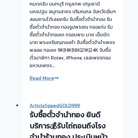
หมดครับ นนทบุรี กรุงเทพ ปทุมธานี
ใกล้
นครปฐม สมุทรสาคร ปริมณฑล จังหวัดอิ่นๆ
เป็น
สอบถามได้เลยครับ รับซื้อตั๋วจำนำทอง รับ
หน้าที่
ซื้อตั๋วจำนำทอง ทองรูปพรรณ ทองแท่ง รับ
ผม
ซื้อตั๋วจำนำทองเค กรอบพระ นาค เข็มขัด
เลือก
นาค พระเหรียญทองคำ รับซื้อตั๋วจำนำเพชร
เวลา
พลอย ทองเค 9K|14K|18K|21K|24K รับซื้อ
นัด
ตั๋วนาฬิกา Rolex, iPhone, เลสเพชรทอง
ได้
แหวนเพชร…
ตาม
ที่
ยินดี
Read More
ลูกค้า
รับ
สะดวก
ใช้
จ่าย
รับ
เงิน
ArticleSppedGOLD999
ซื้อ
ทันที
รับซื้อตั๋วจำนำทอง ยินดี
ตั๋ว
หลัง
จำนำ
บริการ💰รับไถ่ถอนถึงโรง
ไถ่ถอน
ทอง
ไม่
จำนำร้านทอง ประเมินหน้า