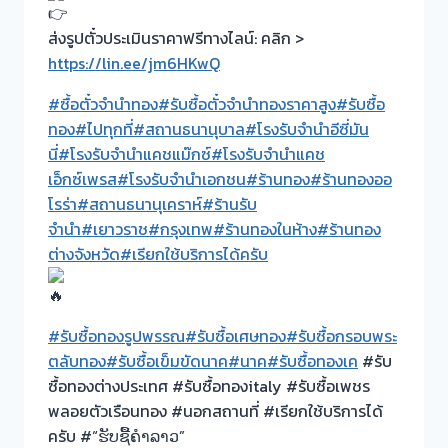
ส่งรูปตั๋วประเมินราคาฟรีทางไลน์: คลิก >
https://lin.ee/jm6HKwQ
#ซื้อตั๋วจำนำทอง
#รับซื้อตั๋วจำนำทองราคาสูง
#รับซื้อ
ทอง
#ไปทุกที่
#สถานธนานุบาล
#โรงรับจำนำอีซี่มัน
นี่
#โรงรับจำนำแคชแม๊กซ์
#โรงรับจำนำแคช
เอ็กซ์เพรส
#โรงรับจำนำเอกชน
#ร้านทอง
#ร้านทองออ
โรร่า
#สถานธนานุเคราห์
#ร้านรับ
จำนำ
#เยาวราช
#กรุงเทพ
#ร้านทองในห้าง
#ร้านทอง
ต่างจังหวัด
#เรียกใช้บริการได้ครับ
#รับซื้อทองรูปพรรณ
#รับซื้อเศษทอง
#รับซื้อกรอบพระ
ตลับทอง
#รับซื้อเข็มขัดนาค
#นาค
#รับซื้อทองเค
#รับ
ซื้อทองต่างประเทศ #รับซื้อทองitaly #รับซื้อเพชร
พลอยตัวเรือนทอง #นอกสถานที่ #เรียกใช้บริการได้
ครับ #“ຮັບຊື້ຄຳລາວ”