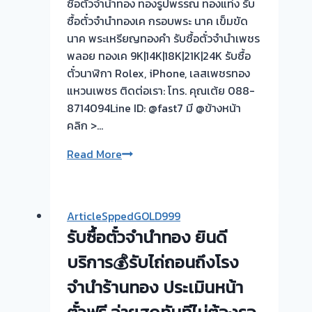
ซื้อตั๋วจำนำทอง ทองรูปพรรณ ทองแท่ง รับ
ไม่
ซื้อตั๋วจำนำทองเค กรอบพระ นาค เข็มขัด
ต้อง
นาค พระเหรียญทองคำ รับซื้อตั๋วจำนำเพชร
รอ
พลอย ทองเค 9K|14K|18K|21K|24K รับซื้อ
จบไว
ตั๋วนาฬิกา Rolex, iPhone, เลสเพชรทอง
📌
แหวนเพชร ติดต่อเรา: โทร. คุณเต้ย 088-
ผล
8714094Line ID: @fast7 มี @ข้างหน้า
งาน
คลิก >…
วัน
นี➡️รับ
สู้
Read More
ซื้อ
ต่อ
ตั๋ว
ไป
จำนำ
ครับ
ArticleSppedGOLD999
ทอง
อยาก
รับซื้อตั๋วจำนำทอง ยินดี
บางใหญ่
ขาย
นนทบุรี
ตั๋ว
บริการ💰รับไถ่ถอนถึงโรง
🇹🇭
จำนำ
จำนำร้านทอง ประเมินหน้า
รับ
ทอง
ซื้อ
หรือ