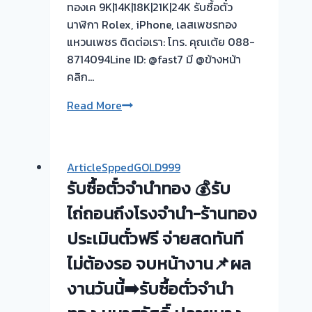
ทองเค 9K|14K|18K|21K|24K รับซื้อตั๋ว
นาฬิกา Rolex, iPhone, เลสเพชรทอง
แหวนเพชร ติดต่อเรา: โทร. คุณเต้ย 088-
8714094Line ID: @fast7 มี @ข้างหน้า
คลิก…
รับ
Read More
ซื้อ
ตั๋ว
จำนำ
ArticleSppedGOLD999
ทอง
รับซื้อตั๋วจำนำทอง 💰รับ
ยินดี
บริการ
ไถ่ถอนถึงโรงจำนำ-ร้านทอง
💰
ประเมินตั๋วฟรี จ่ายสดทันที
รับ
ไม่ต้องรอ จบหน้างาน📌ผล
ไถ่ถอน
ถึง
งานวันนี้➡️รับซื้อตั่วจำนำ
โรง