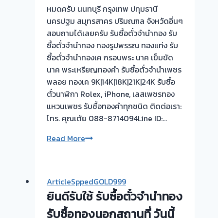
หมดครับ นนทบุรี กรุงเทพ ปทุมธานี
นครปฐม สมุทรสาคร ปริมณฑล จังหวัดอิ่นๆ
สอบถามได้เลยครับ รับซื้อตั๋วจำนำทอง รับ
ซื้อตั๋วจำนำทอง ทองรูปพรรณ ทองแท่ง รับ
ซื้อตั๋วจำนำทองเค กรอบพระ นาค เข็มขัด
นาค พระเหรียญทองคำ รับซื้อตั๋วจำนำเพชร
พลอย ทองเค 9K|14K|18K|21K|24K รับซื้อ
ตั๋วนาฬิกา Rolex, iPhone, เลสเพชรทอง
แหวนเพชร รับซื้อทองคำทุกชนิด ติดต่อเรา:
โทร. คุณเต้ย 088-8714094Line ID:…
ยินดี
Read More
รับ
ใช้
รับ
ArticleSppedGOLD999
ซื้อ
ยินดีรับใช้ รับซื้อตั๋วจำนำทอง
ตั๋ว
จำนำ
รับซื้อทองนอกสถานที่ วันนี้