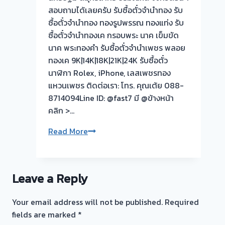
สอบถามได้เลยครับ รับซื้อตั๋วจำนำทอง รับ
ซื้อตั๋วจำนำทอง ทองรูปพรรณ ทองแท่ง รับ
ซื้อตั๋วจำนำทองเค กรอบพระ นาค เข็มขัด
นาค พระทองคำ รับซื้อตั๋วจำนำเพชร พลอย
ทองเค 9K|14K|18K|21K|24K รับซื้อตั๋ว
นาฬิกา Rolex, iPhone, เลสเพชรทอง
แหวนเพชร ติดต่อเรา: โทร. คุณเต้ย 088-
8714094Line ID: @fast7 มี @ข้างหน้า
คลิก >…
รับ
Read More
ซื้อ
ตั๋ว
จำนำ
Leave a Reply
ทอง
💰
Your email address will not be published.
Required
รับ
fields are marked
*
ไถ่ถอน