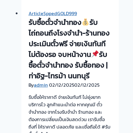
ตั๋ว
วัน
จำนำ
นี
ArticleSppedGOLD999
ทอง
รับซื้อตั๋วจำนำทอง
รับ
ทุก
รับ
ชนิด
ไถ่ถอนถึงโรงจำนำ-ร้านทอง
ซื้อ
ให้
ตั๋ว
ประเมินตั๋วฟรี จ่ายเงินทันที
ราคา
จำนำ
ไม่ต้องรอ จบหน้างาน
รับ
สูง!
ทอง
เปลี่ยน
ซื้อตั๋วจำนำทอง รับซื้อทอง |
พระปิ่น3
ตั๋ว
บางใหญ่
ท่าอิฐ-ไทรม้า นนทบุรี
จำนำ
นนทบุรี
เป็น
By
admin
02/12/2025
02/12/2025
เงินสด
ขอบคุณ
รับซื้อให้ราคาดี จ่ายเงินทันที ไม่ยุ่งยาก
-
ลูกค้า
บริการไว ลูกค้าแนะนำต่อ หากคุณมี ตั๋ว
>
ย่าน
จำนำทอง จากโรงรับจำนำ ร้านทอง และ
ซอย
พระปิ่น3
ต้องการเปลี่ยนเป็นเงินสดด่วน เรารับซื้อ
วัด
บางใหญ่
ถึงที่ ให้ราคาดี ปลอดภัย และเชื่อถือได้ #รับ
ลาด
นนทบุรี