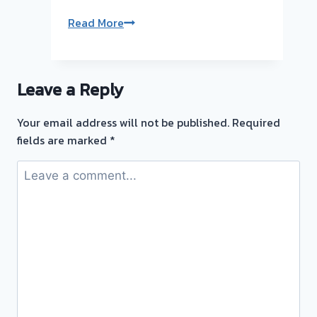
นนทบุรี
รับ
Read More
ซื้อ
ตั๋ว
จำนำ
Leave a Reply
ทอง
ยินดี
Your email address will not be published.
Required
บริการ
fields are marked
*
รับ
ไถ่ถอน
ถึง
โรง
จำนำ
ร้าน
ทอง
ประเมิน
หน้า