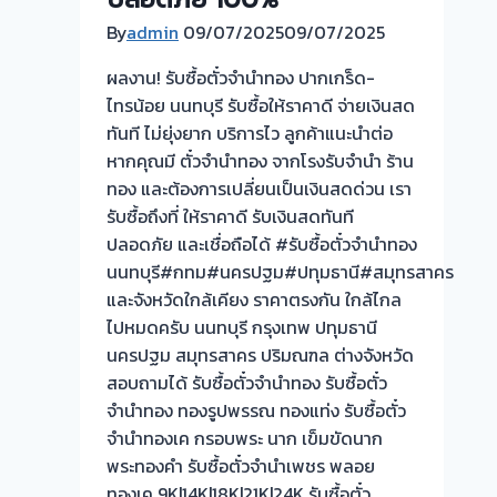
โรง
By
admin
09/07/2025
09/07/2025
จำนำ
ผลงาน! รับซื้อตั๋วจำนำทอง ปากเกร็ด-
ร้าน
ไทรน้อย นนทบุรี รับซื้อให้ราคาดี จ่ายเงินสด
ทอง
ทันที ไม่ยุ่งยาก บริการไว ลูกค้าแนะนำต่อ
ประเมิน
หากคุณมี ตั๋วจำนำทอง จากโรงรับจำนำ ร้าน
หน้า
ทอง และต้องการเปลี่ยนเป็นเงินสดด่วน เรา
ตั๋ว
รับซื้อถึงที่ ให้ราคาดี รับเงินสดทันที
ฟรี
ปลอดภัย และเชื่อถือได้ #รับซื้อตั๋วจำนำทอง
จ่าย
นนทบุรี#กทม#นครปฐม#ปทุมธานี#สมุทรสาคร
สด
และจังหวัดใกล้เคียง ราคาตรงกัน ใกล้ไกล
ทันที
ไปหมดครับ นนทบุรี กรุงเทพ ปทุมธานี
ไม่
นครปฐม สมุทรสาคร ปริมณฑล ต่างจังหวัด
ต้อง
สอบถามได้ รับซื้อตั๋วจำนำทอง รับซื้อตั๋ว
รอ
จำนำทอง ทองรูปพรรณ ทองแท่ง รับซื้อตั๋ว
จบไว
จำนำทองเค กรอบพระ นาก เข็มขัดนาก
พระทองคำ รับซื้อตั๋วจำนำเพชร พลอย
ทองเค 9K|14K|18K|21K|24K รับซื้อตั๋ว