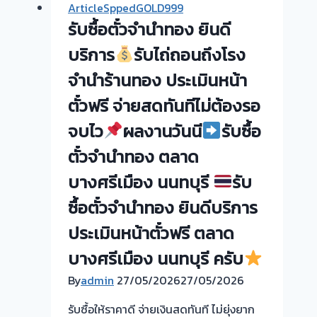
ArticleSppedGOLD999
ทอง
รับซื้อตั๋วจำนำทอง ยินดี
รับ
บริการ
รับไถ่ถอนถึงโรง
ไถ่ถอน
จำนำร้านทอง ประเมินหน้า
ถึง
ตั๋วฟรี จ่ายสดทันทีไม่ต้องรอ
โรง
จำนำ-
จบไว
ผลงานวันนี
รับซื้อ
ร้าน
ตั๋วจำนำทอง ตลาด
ทอง
ประเมิน
บางศรีเมือง นนทบุรี
รับ
ตั๋ว
ซื้อตั๋วจำนำทอง ยินดีบริการ
ฟรี
จ่าย
ประเมินหน้าตั๋วฟรี ตลาด
เงิน
บางศรีเมือง นนทบุรี ครับ
ทันที
By
admin
27/05/2026
ไม่
27/05/2026
ต้อง
รับซื้อให้ราคาดี จ่ายเงินสดทันที ไม่ยุ่งยาก
รอ