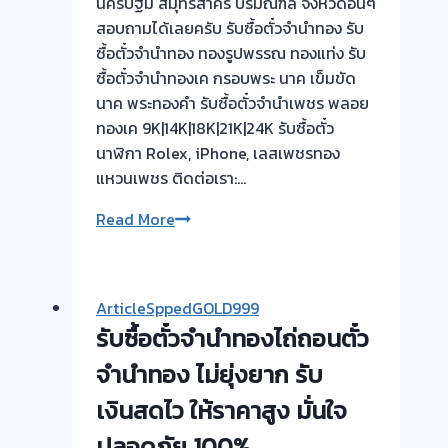
นครปฐม สมุทรสาคร ปริมณฑล จังหวัดอิ่นๆ
สอบถามได้เลยครับ รับซื้อตั๋วจำนำทอง รับ
ซื้อตั๋วจำนำทอง ทองรูปพรรณ ทองแท่ง รับ
ซื้อตั๋วจำนำทองเค กรอบพระ นาค เข็มขัด
นาค พระทองคำ รับซื้อตั๋วจำนำเพชร พลอย
ทองเค 9K|14K|18K|21K|24K รับซื้อตั๋ว
นาฬิกา Rolex, iPhone, เลสเพชรทอง
แหวนเพชร ติดต่อเรา:…
รับ
Read More
ซื้อ
ตั๋ว
จำนำ
ArticleSppedGOLD999
ทอง
รับซื้อตั๋วจำนำทองไถ่ถอนตั๋ว
ยินดี
บริการ
จำนำทอง ไม่ยุ่งยาก รับ
รับ
เงินสดไว ให้ราคาสูง มั่นใจ
ไถ่ถอน
ปลอดภัย 100%
ถึง