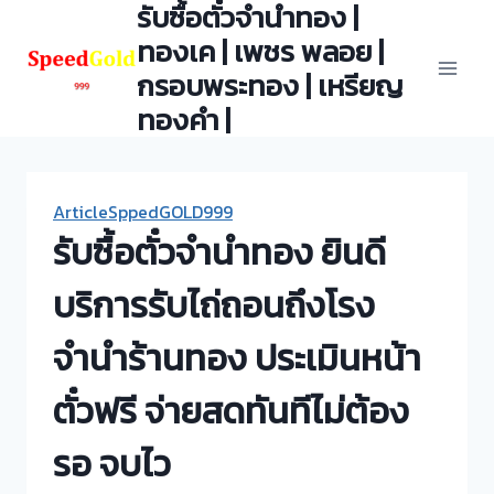
รับซื้อตั๋วจำนำทอง |
Skip
to
ทองเค | เพชร พลอย |
content
กรอบพระทอง | เหรียญ
ทองคำ |
ArticleSppedGOLD999
รับซื้อตั๋วจำนำทอง ยินดี
บริการรับไถ่ถอนถึงโรง
จำนำร้านทอง ประเมินหน้า
ตั๋วฟรี จ่ายสดทันทีไม่ต้อง
รอ จบไว