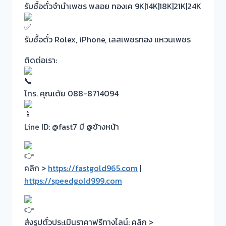
รับซื้อตั๋วจำนำเพชร พลอย ทองเค 9K|14K|18K|21K|24K
รับซื้อตั๋ว Rolex, iPhone, เลสเพชรทอง แหวนเพชร
ติดต่อเรา:
โทร. คุณเต้ย 088-8714094
Line ID: @fast7 มี @ข้างหน้า
คลิก >
https://fastgold965.com
|
https://speedgold999.com
ส่งรูปตั๋วประเมินราคาฟรีทางไลน์: คลิก >