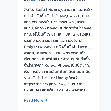
โรง
สิ่งที่เรารับซื้อ (ให้ราคาสูงตามราคาตลาด): •
จำนำ
ทองคำ: รับซื้อตั๋วจำนำทองรูปพรรณ, ทอง
ร้าน
แท่ง, พระทองคำ, นาก, กรอบพระ, สร้อย,
ทอง
แหวน, จี้ทอง • ทองเค: รับซื้อตั๋วจำนำทองเค
ประเมิน
ทุกเปอร์เซ็นต์ (9K | 14K | 18K | 21K | 24K)
หน้า
รวมถึงทองต่างประเทศ และทองอิตาลี
ตั๋ว
(Italy) • เพชรพลอย: รับซื้อตั๋วจำนำเพชร,
ฟรี
พลอย, เลสเพชร, แหวนเพชร พร้อมตัว
จ่าย
เรือนทอง • สินค้าไอที นาฬิกาหรู: รับซื้อตั๋ว
สด
จำนำนาฬิกา Rolex, iPhone, เข็มขัดนาก,
ทันที
เงินแท่งมีตรา และสินค้าไอที ติดต่อประเมิน
ไม่
ราคาตั๋วจำนำด่วน: • Line: @fast7
ต้อง
https://lin.ee/jm6HKwQ • Tel: 088-
รอ
8714094 (คุณเต้ย FG965) • Website:…
จบไว
รับ
Read More
ผล
ซื้อ
งาน