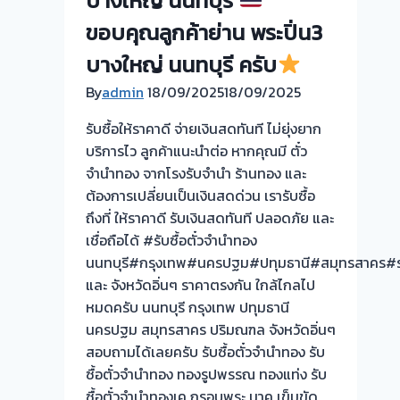
บางใหญ่ นนทบุรี
ไว
ขอบคุณลูกค้าย่าน พระปิ่น3
ให้
ราคา
บางใหญ่ นนทบุรี ครับ
สูง
By
admin
18/09/2025
18/09/2025
มั่นใจ
ปลอดภัย
รับซื้อให้ราคาดี จ่ายเงินสดทันที ไม่ยุ่งยาก
100%
บริการไว ลูกค้าแนะนำต่อ หากคุณมี ตั๋ว
จำนำทอง จากโรงรับจำนำ ร้านทอง และ
ต้องการเปลี่ยนเป็นเงินสดด่วน เรารับซื้อ
ถึงที่ ให้ราคาดี รับเงินสดทันที ปลอดภัย และ
เชื่อถือได้ #รับซื้อตั๋วจำนำทอง
นนทบุรี#กรุงเทพ#นครปฐม#ปทุมธานี#สมุทรสาคร#รา
และ จังหวัดอิ่นๆ ราคาตรงกัน ใกล้ไกลไป
หมดครับ นนทบุรี กรุงเทพ ปทุมธานี
นครปฐม สมุทรสาคร ปริมณฑล จังหวัดอิ่นๆ
สอบถามได้เลยครับ รับซื้อตั๋วจำนำทอง รับ
ซื้อตั๋วจำนำทอง ทองรูปพรรณ ทองแท่ง รับ
ซื้อตั๋วจำนำทองเค กรอบพระ นาค เข็มขัด