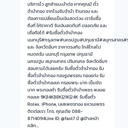
บริการไว ลูกค้าแนะนำต่อ หากคุณมี ตั๋ว
จบ
จำนำทอง จากโรงรับจำนำ ร้านทอง และ
หน้า
ต้องการเปลี่ยนเป็นเงินสดด่วน เรารับซื้อ
งาน
ถึงที่ ให้ราคาดี รับเงินสดทันที ปลอดภัย และ
เชื่อถือได้ #รับซื้อตั๋วจำนำทอง
รับ
นนทบุรี#กรุงเทพ#นครปฐม#ปทุมธานี#สมุทรสาคร#รา
ซื้อ
และ จังหวัดอิ่นๆ ราคาตรงกัน ใกล้ไกลไป
ตั๋ว
หมดครับ นนทบุรี กรุงเทพ ปทุมธานี
จำนำ
นครปฐม สมุทรสาคร ปริมณฑล จังหวัดอิ่นๆ
ทอง
สอบถามได้เลยครับ รับซื้อตั๋วจำนำทอง รับ
รับ
ซื้อตั๋วจำนำทอง ทองรูปพรรณ ทองแท่ง รับ
ซื้อ
ซื้อตั๋วจำนำทองเค กรอบพระ นาก เข็มขัด
ทอง
นาก พระทองคำ รับซื้อตั๋วจำนำเพชร พลอย
|
ทองเค 9K|14K|18K|21K|24K รับซื้อตั๋ว
ท่า
Rolex, iPhone, เลสเพชรทอง แหวนเพชร
อิฐ-
ติดต่อเรา: โทร. คุณเต้ย 088-
ไทร
8714094Line ID: @fast7 มี @ข้างหน้า
ม้า
คลิก…