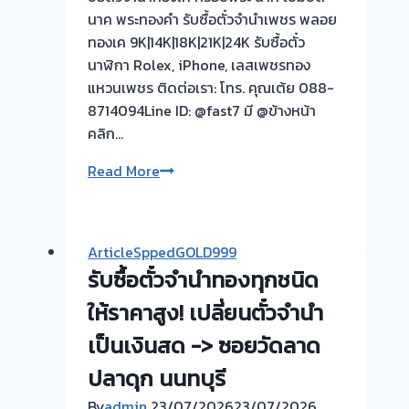
นาค พระทองคำ รับซื้อตั๋วจำนำเพชร พลอย
ทองเค 9K|14K|18K|21K|24K รับซื้อตั๋ว
นาฬิกา Rolex, iPhone, เลสเพชรทอง
แหวนเพชร ติดต่อเรา: โทร. คุณเต้ย 088-
8714094Line ID: @fast7 มี @ข้างหน้า
คลิก…
รับ
Read More
ซื้อ
ตั๋ว
จำนำ
ArticleSppedGOLD999
ทอง
รับซื้อตั๋วจำนำทองทุกชนิด
ยินดี
บริการ
ให้ราคาสูง! เปลี่ยนตั๋วจำนำ
เป็นเงินสด -> ซอยวัดลาด
รับ
ปลาดุก นนทบุรี
ไถ่ถอน
ถึง
By
admin
23/07/2026
23/07/2026