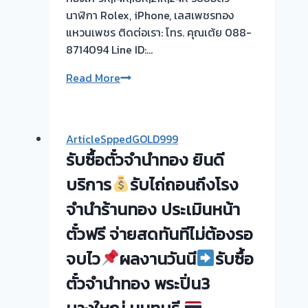
นาฬิกา Rolex, iPhone, เลสเพชรทอง
แหวนเพชร ติดต่อเรา: โทร. คุณเต้ย 088-
8714094 Line ID:…
รับ
Read More
ซื้อ
ตั๋ว
จำนำ
ArticleSppedGOLD999
ทอง
รับซื้อตั๋วจำนำทอง ยินดี
ไถ่ถอน
ตั๋ว
บริการ
รับไถ่ถอนถึงโรง
จำนำ
จำนำร้านทอง ประเมินหน้า
ทอง
ตั๋วฟรี จ่ายสดทันทีไม่ต้องรอ
ไม่
ยุ่ง
จบไว
ผลงานวันนี
รับซื้อ
ยาก
ตั๋วจำนำทอง พระปิ่น3
รับ
เงินสด