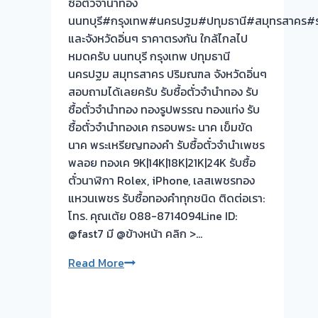
ซื้อตั๋วจำนำทอง
ปลา
ครับ
นนทบุรี#กรุงเทพ#นครปฐม#ปทุมธานี#สมุทรสาคร#ร
ดุก
และจังหวัดอิ่นๆ ราคาตรงกัน ใกล้ไกลไป
นนทบุรี
หมดครับ นนทบุรี กรุงเทพ ปทุมธานี
นครปฐม สมุทรสาคร ปริมณฑล จังหวัดอิ่นๆ
สอบถามได้เลยครับ รับซื้อตั๋วจำนำทอง รับ
ซื้อตั๋วจำนำทอง ทองรูปพรรณ ทองแท่ง รับ
ซื้อตั๋วจำนำทองเค กรอบพระ นาค เข็มขัด
นาค พระเหรียญทองคำ รับซื้อตั๋วจำนำเพชร
พลอย ทองเค 9K|14K|18K|21K|24K รับซื้อ
ตั๋วนาฬิกา Rolex, iPhone, เลสเพชรทอง
แหวนเพชร รับซื้อทองคำทุกชนิด ติดต่อเรา:
โทร. คุณเต้ย 088-8714094Line ID:
@fast7 มี @ข้างหน้า คลิก >…
รับ
Read More
ซื้อ
ตั๋ว
จำนำ