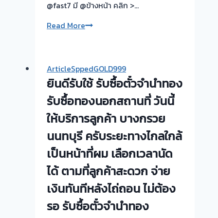
ทอง-
@fast7 มี @ข้างหน้า คลิก >…
กรุงเทพมหานคร
รับ
Read More
🇹🇭
ซื้อ
🪘
ตั๋ว
จำนำ
ArticleSppedGOLD999
ทอง
ยินดีรับใช้ รับซื้อตั๋วจำนำทอง
💰
รับ
รับซื้อทองนอกสถานที่ วันนี้
ไถ่ถอน
ให้บริการลูกค้า บางกรวย
ถึง
นนทบุรี ครับระยะทางไกลใกล้
โรง
จำนำ-
เป็นหน้าที่ผม เลือกเวลานัด
ร้าน
ได้ ตามที่ลูกค้าสะดวก จ่าย
ทอง
ประเมิน
เงินทันทีหลังไถ่ถอน ไม่ต้อง
ตั๋ว
รอ รับซื้อตั๋วจำนำทอง
ฟรี