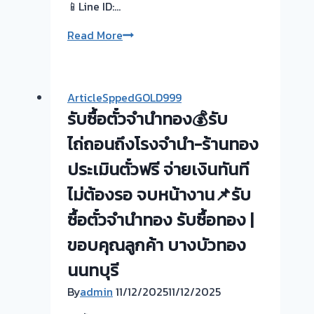
📱Line ID:…
รับ
Read More
ซื้อ
ตั๋ว
จำนำ
ArticleSppedGOLD999
ทอง
รับซื้อตั๋วจำนำทอง💰รับ
ยินดี
บริการ
ไถ่ถอนถึงโรงจำนำ-ร้านทอง
💰
ประเมินตั๋วฟรี จ่ายเงินทันที
ประเมิน
ไม่ต้องรอ จบหน้างาน📌รับ
หน้า
ตั๋ว
ซื้อตั๋วจำนำทอง รับซื้อทอง |
ฟรี-
ขอบคุณลูกค้า บางบัวทอง
รับ
ไถ่ถอน
นนทบุรี
ถึง
By
admin
11/12/2025
11/12/2025
โรง