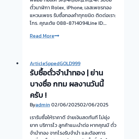
|
ตั๋วนาฬิกา Rolex, iPhone, เลสเพชรทอง
ขอบคุณ
แหวนเพชร รับซื้อทองคำทุกชนิด ติดต่อเรา:
ลูกค้า
โทร. คุณเต้ย 088-8714094Line ID:…
บางบัวทอง
นนทบุรี
ยินดี
Read More
รับ
ใช้
รับ
ArticleSppedGOLD999
ซื้อ
รับซื้อตั่วจำนำทอง | ย่าน
ตั๋ว
จำนำ
บางซื่อ กทม ผลงานวันนี้
ทอง
ครับ !
รับ
By
admin
02/06/2025
02/06/2025
ซื้อ
ทอง
เรารับซื้อให้ราคาดี จ่ายเงินสดทันที ไม่ยุ่ง
นอก
ยาก บริการไว ลูกค้าแนะนำต่อ หากคุณมี ตั๋ว
สถาน
จำนำทอง จากโรงรับจำนำ และต้องการ
ที่