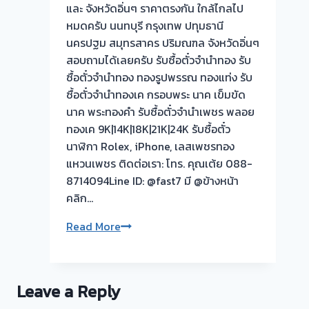
และ จังหวัดอิ่นๆ ราคาตรงกัน ใกล้ไกลไป
หมดครับ นนทบุรี กรุงเทพ ปทุมธานี
นครปฐม สมุทรสาคร ปริมณฑล จังหวัดอิ่นๆ
สอบถามได้เลยครับ รับซื้อตั๋วจำนำทอง รับ
ซื้อตั๋วจำนำทอง ทองรูปพรรณ ทองแท่ง รับ
ซื้อตั๋วจำนำทองเค กรอบพระ นาค เข็มขัด
นาค พระทองคำ รับซื้อตั๋วจำนำเพชร พลอย
ทองเค 9K|14K|18K|21K|24K รับซื้อตั๋ว
นาฬิกา Rolex, iPhone, เลสเพชรทอง
แหวนเพชร ติดต่อเรา: โทร. คุณเต้ย 088-
8714094Line ID: @fast7 มี @ข้างหน้า
คลิก…
รับ
Read More
ซื้อ
ตั๋ว
จำนำ
Leave a Reply
ทอง