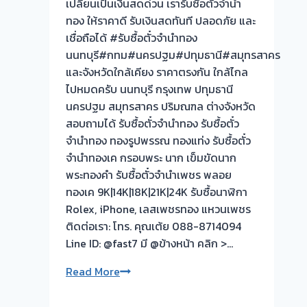
เปลี่ยนเป็นเงินสดด่วน เรารับซื้อตั๋วจำนำ
วัน
ทอง ให้ราคาดี รับเงินสดทันที ปลอดภัย และ
นี้
เชื่อถือได้ #รับซื้อตั๋วจำนำทอง
ให้
นนทบุรี#กทม#นครปฐม#ปทุมธานี#สมุทรสาคร
บริการ
และจังหวัดใกล้เคียง ราคาตรงกัน ใกล้ไกล
ลูกค้า
ไปหมดครับ นนทบุรี กรุงเทพ ปทุมธานี
บางกรวย
นครปฐม สมุทรสาคร ปริมณฑล ต่างจังหวัด
นนทบุรี
สอบถามได้ รับซื้อตั๋วจำนำทอง รับซื้อตั๋ว
ครับ
จำนำทอง ทองรูปพรรณ ทองแท่ง รับซื้อตั๋ว
ระยะ
จำนำทองเค กรอบพระ นาก เข็มขัดนาก
ทาง
พระทองคำ รับซื้อตั๋วจำนำเพชร พลอย
ไกล
ทองเค 9K|14K|18K|21K|24K รับซื้อนาฬิกา
ใกล้
Rolex, iPhone, เลสเพชรทอง แหวนเพชร
เป็น
ติดต่อเรา: โทร. คุณเต้ย 088-8714094
หน้าที่
Line ID: @fast7 มี @ข้างหน้า คลิก >…
ผม
เลือก
รับ
Read More
เวลา
ซื้อ
นัด
ตั่ว