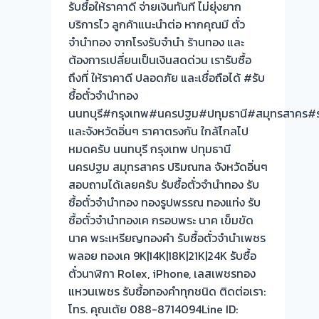
จำนำ
รับซื้อให้ราคาดี จ่ายเงินทันที ไม่ยุ่งยาก
ร้าน
บริการไว ลูกค้าแนะนำต่อ หากคุณมี ตั๋ว
ทอง
จำนำทอง จากโรงรับจำนำ ร้านทอง และ
จ่าย
ต้องการเปลี่ยนเป็นเงินสดด่วน เรารับซื้อ
สด
ถึงที่ ให้ราคาดี ปลอดภัย และเชื่อถือได้ #รับ
ทันที
ซื้อตั๋วจำนำทอง
ไม่
นนทบุรี#กรุงเทพ#นครปฐม#ปทุมธานี#สมุทรสาคร#ร
ต้อง
และจังหวัดอิ่นๆ ราคาตรงกัน ใกล้ไกลไป
รอ
หมดครับ นนทบุรี กรุงเทพ ปทุมธานี
จบไว
นครปฐม สมุทรสาคร ปริมณฑล จังหวัดอิ่นๆ
📌
สอบถามได้เลยครับ รับซื้อตั๋วจำนำทอง รับ
ผล
ซื้อตั๋วจำนำทอง ทองรูปพรรณ ทองแท่ง รับ
งาน
ซื้อตั๋วจำนำทองเค กรอบพระ นาค เข็มขัด
วัน
นาค พระเหรียญทองคำ รับซื้อตั๋วจำนำเพชร
นี้➡️รับ
พลอย ทองเค 9K|14K|18K|21K|24K รับซื้อ
ซื้อ
ตั๋วนาฬิกา Rolex, iPhone, เลสเพชรทอง
ตั๋ว
แหวนเพชร รับซื้อทองคำทุกชนิด ติดต่อเรา:
จำนำ
โทร. คุณเต้ย 088-8714094Line ID: