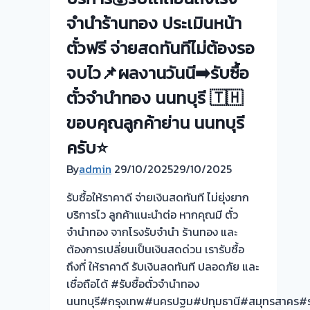
ไถ่ถอน
จำนำร้านทอง ประเมินหน้า
เร็ว
ตั๋วฟรี จ่ายสดทันทีไม่ต้องรอ
ถึงที่
📌
จบไว📌ผลงานวันนี➡️รับซื้อ
จ่าย
ตั๋วจำนำทอง นนทบุรี 🇹🇭
สด
ทันใจ
ขอบคุณลูกค้าย่าน นนทบุรี
✅
ครับ⭐
ประเมิน
ฟรี
By
admin
29/10/2025
29/10/2025
ไม่มี
รับซื้อให้ราคาดี จ่ายเงินสดทันที ไม่ยุ่งยาก
ค่า
บริการไว ลูกค้าแนะนำต่อ หากคุณมี ตั๋ว
ใช้
จำนำทอง จากโรงรับจำนำ ร้านทอง และ
จ่าย!
ต้องการเปลี่ยนเป็นเงินสดด่วน เรารับซื้อ
ถึงที่ ให้ราคาดี รับเงินสดทันที ปลอดภัย และ
เชื่อถือได้ #รับซื้อตั๋วจำนำทอง
นนทบุรี#กรุงเทพ#นครปฐม#ปทุมธานี#สมุทรสาคร#รา