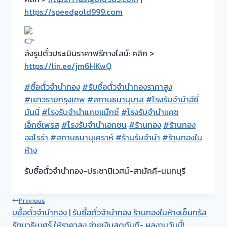
https://speedgold999.com
ส่งรูปตั๋วประเมินราคาฟรีทางไลน์: คลิก >
https://lin.ee/jm6HKwQ
#ซื้อตั๋วจำนำทอง
#รับซื้อตั๋วจำนำทองราคาสูง
#เยาวราชกรุงเทพ
#สถานธนานุบาล
#โรงรับจำนำอีซี่
มันนี่
#โรงรับจำนำแคชแม๊กซ์
#โรงรับจำนำแคช
เอ็กซ์เพรส
#โรงรับจำนำเอกชน
#ร้านทอง
#ร้านทอง
ออโรร่า
#สถานธนานุเคราห์
#ร้านรับจำนำ
#ร้านทองใน
ห้าง
รับซื้อตั๋วจำนำทอง-ประชานิเวศน์-สามัคคี-นนทบุรี
Post
Previous
บซื้อตั๋วจำนำทอง | รับซื้อตั่วจำนำทอง ร้านทองในห้างเซ็นทรัล
navigation
รัตนาธิเบศร์ ให้ราคาสูง จ่ายเงินสดทันที- ผลงานวันนี้!