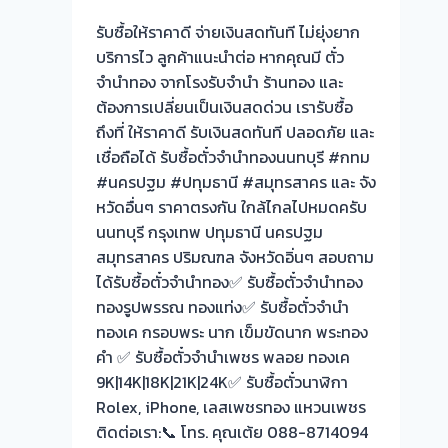
รับซื้อให้ราคาดี จ่ายเงินสดทันที ไม่ยุ่งยาก
บริการไว ลูกค้าแนะนำต่อ หากคุณมี ตั๋ว
จำนำทอง จากโรงรับจำนำ ร้านทอง และ
ต้องการเปลี่ยนเป็นเงินสดด่วน เรารับซื้อ
ถึงที่ ให้ราคาดี รับเงินสดทันที ปลอดภัย และ
เชื่อถือได้ รับซื้อตั๋วจำนำทองนนทบุรี #กทม
#นครปฐม #ปทุมธานี #สมุทรสาคร และ จัง
หวัดอื่นๆ ราคาตรงกัน ใกล้ไกลไปหมดครับ
นนทบุรี กรุงเทพ ปทุมธานี นครปฐม
สมุทรสาคร ปริมณฑล จังหวัดอิ่นๆ สอบถาม
ได้รับซื้อตั๋วจำนำทอง✅ รับซื้อตั๋วจำนำทอง
ทองรูปพรรณ ทองแท่ง✅ รับซื้อตั๋วจำนำ
ทองเค กรอบพระ นาก เข็มขัดนาก พระทอง
คำ ✅ รับซื้อตั๋วจำนำเพชร พลอย ทองเค
9K|14K|18K|21K|24K✅ รับซื้อตั๋วนาฬิกา
Rolex, iPhone, เลสเพชรทอง แหวนเพชร
ติดต่อเรา:📞 โทร. คุณเต้ย 088-8714094