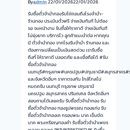
จ่าย
By
admin
22/01/2026
22/01/2026
เงิน
รับซื้อตั๋วจำนำทองรับไถ่ถอนถึงโรงจำนำ-
ทันที
ร้านทอง ประเมินตั๋วฟรี จ่ายเงินทันที ไม่ต้อง
ไม่
รอ จบหน้างาน รับซื้อให้ราคาดี จ่ายเงินทันที
ต้อง
ไม่ยุ่งยาก บริการไว ลูกค้าแนะนำต่อ หากคุณ
รอ
มี ตั๋วจำนำทอง จากโรงรับจำนำ ร้านทอง และ
จบ
ต้องการเปลี่ยนเป็นเงินสดด่วน เรารับซื้อ
หน้า
ถึงที่ ให้ราคาดี ปลอดภัย และเชื่อถือได้ #รับ
งาน
ซื้อตั๋วจำนำทอง
📌
นนทบุรี#กรุงเทพ#นครปฐม#ปทุมธานี#สมุทรสาคร#ร
รับ
และจังหวัดอิ่นๆ ราคาตรงกัน ใกล้ไกลไป
ซื้อ
หมดครับ นนทบุรี กรุงเทพ ปทุมธานี
ตั๋ว
นครปฐม สมุทรสาคร ปริมณฑล จังหวัดอิ่นๆ
จำนำ
สอบถามได้เลยครับ รับซื้อตั๋วจำนำทอง รับ
ทอง
ซื้อตั๋วจำนำทอง ทองรูปพรรณ ทองแท่ง รับ
รับ
ซื้อตั๋วจำนำทองเค กรอบพระ นาค เข็มขัด
ซื้อ
นาค พระเหรียญทองคำ รับซื้อตั๋วจำนำเพชร
ทอง
พลอย ทองเค 9K|14K|18K|21K|24K รับซื้อ