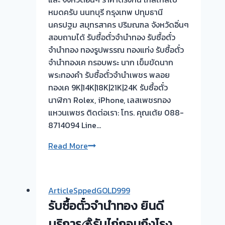
หมดครับ นนทบุรี กรุงเทพ ปทุมธานี
นครปฐม สมุทรสาคร ปริมณฑล จังหวัดอิ่นๆ
สอบถามได้ รับซื้อตั๋วจำนำทอง รับซื้อตั๋ว
จำนำทอง ทองรูปพรรณ ทองแท่ง รับซื้อตั๋ว
จำนำทองเค กรอบพระ นาก เข็มขัดนาก
พระทองคำ รับซื้อตั๋วจำนำเพชร พลอย
ทองเค 9K|14K|18K|21K|24K รับซื้อตั๋ว
นาฬิกา Rolex, iPhone, เลสเพชรทอง
แหวนเพชร ติดต่อเรา: โทร. คุณเต้ย 088-
8714094 Line…
รับ
Read More
ซื้อ
ตั๋ว
จำนำ
ArticleSppedGOLD999
ทอง
รับซื้อตั๋วจำนำทอง ยินดี
FG965
💰
บริการ💰รับไถ่ถอนถึงโรง