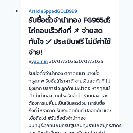
ได้
จำนำ
ArticleSppedGOLD999
ตาม
ทอง
รับซื้อตั๋วจำนำทอง FG965💰
ที่
|
ลูกค้า
ย่าน
ไถ่ถอนเร็วถึงที่ 📌 จ่ายสด
สะดวก
บางซื่อ
ทันใจ ✅ ประเมินฟรี ไม่มีค่าใช้
จ่าย
กทม
เงิน
จ่าย!
ผล
ทันที
งาน
By
admin
30/07/2025
30/07/2025
หลัง
วัน
ไถ่ถอน
รับซื้อตั๋วจำนำทอง ตลาดเขมา บางซื่อ
นี้
ไม่
กรุงเทพ รับซื้อให้ราคาดี จ่ายเงินสดทันที ไม่
ครับ
ต้อง
ยุ่งยาก บริการไว ลูกค้าแนะนำต่อ หากคุณมี
!
รอ
ตั๋วจำนำทอง จากโรงรับจำนำ ร้านทอง และ
รับ
ต้องการเปลี่ยนเป็นเงินสดด่วน เรารับซื้อ
ซื้อ
ถึงที่ ให้ราคาดี รับเงินสดทันที ปลอดภัย และ
ตั๋ว
เชื่อถือได้ #รับซื้อตั๋วจำนำทอง
จำนำ
นนทบุรี#กทม#นครปฐม#ปทุมธานี#สมุทรสาคร
ทอง
และ จังหวัดอิ่นๆ ราคาตรงกัน ใกล้ไกลไป