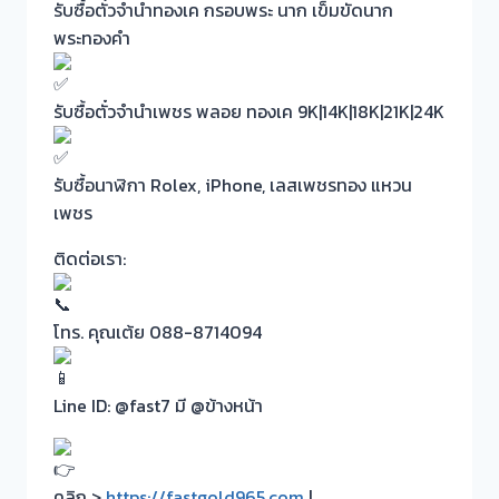
รับซื้อตั๋วจำนำทองเค กรอบพระ นาก เข็มขัดนาก
พระทองคำ
รับซื้อตั๋วจำนำเพชร พลอย ทองเค 9K|14K|18K|21K|24K
รับซื้อนาฬิกา Rolex, iPhone, เลสเพชรทอง แหวน
เพชร
ติดต่อเรา:
โทร. คุณเต้ย 088-8714094
Line ID: @fast7 มี @ข้างหน้า
คลิก >
https://fastgold965.com
|