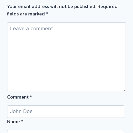
ยินดี
Your email address will not be published.
Required
บริการ
fields are marked
*
💰
รับ
ไถ่ถอน
ถึง
โรง
จำนำ
ร้าน
ทอง
ประเมิน
หน้า
ตั๋ว
Comment
*
ฟรี
จ่าย
สด
ทันที
Name
*
ไม่