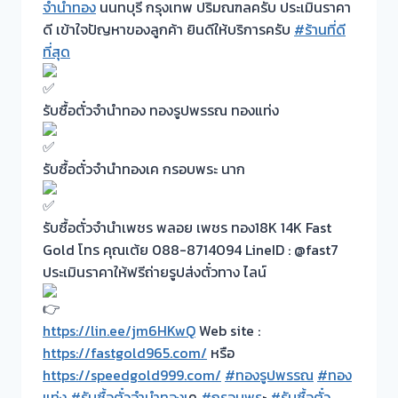
จำนำทอง
นนทบุรี กรุงเทพ ปริมณฑลครับ ประเมินราคา
ดี เข้าใจปัญหาของลูกค้า ยินดีให้บริการครับ
#ร้านที่ดี
ที่สุด
รับซื้อตั๋วจำนำทอง ทองรูปพรรณ ทองแท่ง
รับซื้อตั๋วจำนำทองเค กรอบพระ นาก
รับซื้อตั๋วจำนำเพชร พลอย เพชร ทอง18K 14K Fast
Gold โทร คุณเต้ย 088-8714094 LineID : @fast7
ประเมินราคาให้ฟรีถ่ายรูปส่งตั๋วทาง ไลน์
https://lin.ee/jm6HKwQ
Web site :
https://fastgold965.com/
หรือ
https://speedgold999.com/
#ทองรูปพรรณ
#ทอง
แท่ง
#รับซื้อตั๋วจำนำทองเ
ค
#กรอบพร
ะ
#รับซื้อตั๋ว