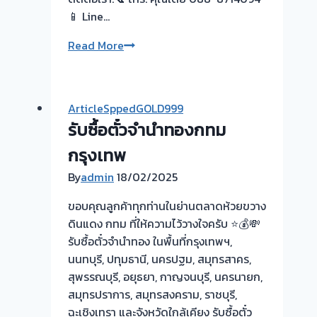
📱 Line…
รับ
Read More
ซื้อ
ตั๋ว
จำนำ
ArticleSppedGOLD999
ทอง
รับซื้อตั๋วจำนำทองกทม
💰
ไถ่ถอน-
กรุงเทพ
เร็ว
By
admin
18/02/2025
ถึงที่
📌
ขอบคุณลูกค้าทุกท่านในย่านตลาดห้วยขวาง
จ่าย
ดินแดง กทม ที่ให้ความไว้วางใจครับ ⭐️💰💸
เร็ว
รับซื้อตั๋วจำนำทอง ในพื้นที่กรุงเทพฯ,
สด
นนทบุรี, ปทุมธานี, นครปฐม, สมุทรสาคร,
จบ
สุพรรณบุรี, อยุธยา, กาญจนบุรี, นครนายก,
หน้า
สมุทรปราการ, สมุทรสงคราม, ราชบุรี,
งาน
ฉะเชิงเทรา และจังหวัดใกล้เคียง รับซื้อตั๋ว