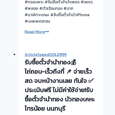
ต้อง
#กรอบพระ #รับซื้อตั๋วจำนำเพชร #เพชร
รอ
#พลอย #ตัวเรือนทอง #นาก
จบไว
#นาฬิกาrolex #รับซื้อตั๋วจำนำiPhone
📌
#เลสเพชรทอง
ผล
รับ
Read More
งาน
ซื้อ
วัน
ตั๋ว
นี➡️รับ
|
ซื้อ
ArticleSppedGOLD999
จำนำ
ตั๋ว
รับซื้อตั๋วจำนำทอง💰
|
จำนำ
ทอง
ไถ่ถอน-เร็วถึงที่ 📌 จ่ายเร็ว
ทอง
|
เมืองทอง
สด จบหน้างานเลย ทันใจ ✅
เพชร
ธานี
ประเมินฟรี ไม่มีค่าใช้จ่าย!รับ
|
นนทบุรี
เครื่อง
🇹🇭
ซื้อตั๋วจำนำทอง บัวทองเคหะ
ประดับ
รับ
ไทรน้อย นนทบุรี
ซื้อ