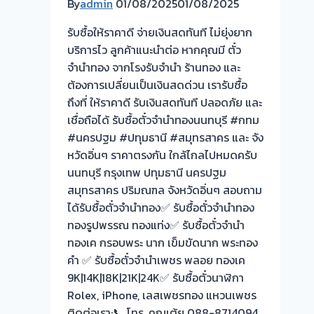
By
admin
01/08/2025
01/08/2025
ตั๋ว
จำนำ
รับซื้อให้ราคาดี จ่ายเงินสดทันที ไม่ยุ่งยาก
ทอง
บริการไว ลูกค้าแนะนำต่อ หากคุณมี ตั๋ว
ยินดี
จำนำทอง จากโรงรับจำนำ ร้านทอง และ
บริการ
ต้องการเปลี่ยนเป็นเงินสดด่วน เรารับซื้อ
ประเมิน
ถึงที่ ให้ราคาดี รับเงินสดทันที ปลอดภัย และ
หน้า
เชื่อถือได้ รับซื้อตั๋วจำนำทองนนทบุรี #กทม
ตั๋ว
#นครปฐม #ปทุมธานี #สมุทรสาคร และ จัง
ฟรี
หวัดอิ่นๆ ราคาตรงกัน ใกล้ไกลไปหมดครับ
เมืองทอง
นนทบุรี กรุงเทพ ปทุมธานี นครปฐม
ธานี
สมุทรสาคร ปริมณฑล จังหวัดอิ่นๆ สอบถาม
นนทบุรี
ได้รับซื้อตั๋วจำนำทอง✅ รับซื้อตั๋วจำนำทอง
ครับ
ทองรูปพรรณ ทองแท่ง✅ รับซื้อตั๋วจำนำ
ทองเค กรอบพระ นาก เข็มขัดนาก พระทอง
คำ ✅ รับซื้อตั๋วจำนำเพชร พลอย ทองเค
9K|14K|18K|21K|24K✅ รับซื้อตั๋วนาฬิกา
Rolex, iPhone, เลสเพชรทอง แหวนเพชร
ติดต่อเรา:📞 โทร. คุณเต้ย 088-8714094