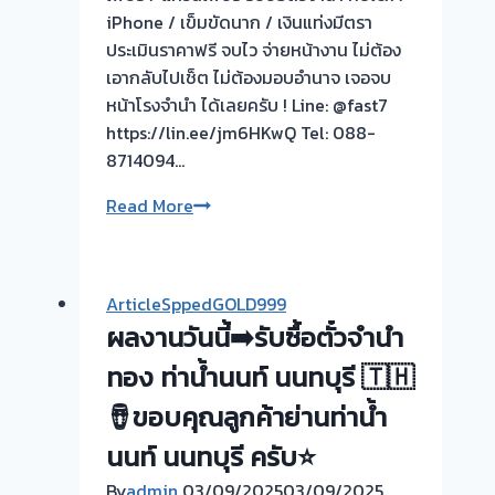
iPhone / เข็มขัดนาก / เงินแท่งมีตรา
ประเมินราคาฟรี จบไว จ่ายหน้างาน ไม่ต้อง
เอากลับไปเช็ต ไม่ต้องมอบอำนาจ เจอจบ
หน้าโรงจำนำ ได้เลยครับ ! Line: @fast7
https://lin.ee/jm6HKwQ Tel: 088-
8714094…
🟢
Read More
รับ
ซื้อ
ตั๋ว
ArticleSppedGOLD999
จำนำ
ผลงานวันนี้➡️รับซื้อตั๋วจำนำ
ทุก
ชนิด
ทอง ท่าน้ำนนท์ นนทบุรี 🇹🇭
ให้
🪘ขอบคุณลูกค้าย่านท่าน้ำ
ราคา
นนท์ นนทบุรี ครับ⭐
ดี!
💵
By
admin
03/09/2025
03/09/2025