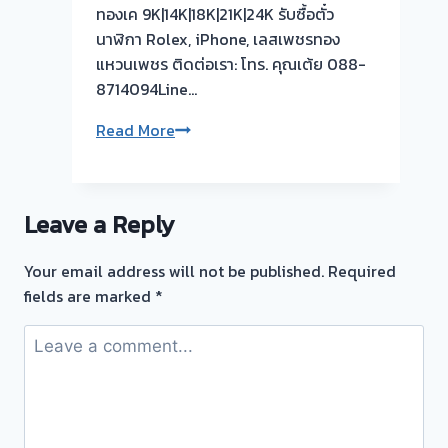
ทองเค 9K|14K|18K|21K|24K รับซื้อตั๋ว
นี้
นาฬิกา Rolex, iPhone, เลสเพชรทอง
ให้
แหวนเพชร ติดต่อเรา: โทร. คุณเต้ย 088-
บริการ
8714094Line…
ลูกค้า
พื้นที่
ผล
Read More
บางบัวทอง-
งาน
บางรัก
วัน
พัฒนา
นี้➡️รับ
นนทบุรี
Leave a Reply
ซื้อ
ตั๋ว
Your email address will not be published.
Required
จำนำ
fields are marked
*
ทอง
ท่าน้ำ
นนท์
นนทบุรี
🇹🇭
🪘