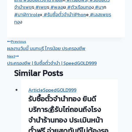
จำนำเพช
ร
#เพช
ร
#พลอ
ย
#ตัวเรือนทอ
ง
#นา
ก
#นาฬิกาrole
x
#รับซื้อตั๋วจำนำiPhon
e
#เลสเพชร
ทอ
ง
Post
Previous
ผลงานวันนี้ นนทบุรี ไทรน้อย ประครองชีพ
navigation
Next
ประครองชีพ | รับซื้อตั๋วจำนำ | SpeedGOLD999
Similar Posts
ArticleSppedGOLD999
รับซื้อตั๋วจำนำทอง ยินดี
บริการ💰รับไถ่ถอนถึงโรง
จำนำร้านทอง ประเมินหน้า
ตั๋วฟรี จ่ายสดทันทีไม่ต้องรอ