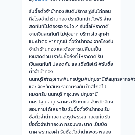
ไม่
รับซื้อตั๋วจำนำทอง ยินดีบริการ💰รับไถ่ถอน
ต้อง
ถึงโรงจำนำร้านทอง ประเมินหน้าตั๋วฟรี จ่าย
ทน
สดทันทีไม่ต้องรอ จบไว📌 รับซื้อให้ราคาดี
จ่าย
จ่ายเงินสดทันที ไม่ยุ่งยาก บริการไว ลูกค้า
ดอก
แนะนำต่อ หากคุณมี ตั๋วจำนำทอง จากโรงรับ
แพง!
จำนำ ร้านทอง และต้องการเปลี่ยนเป็น
เอา
เงินสดด่วน เรารับซื้อถึงที่ ให้ราคาดี รับ
ตั๋ว
เงินสดทันที ปลอดภัย และเชื่อถือได้ #รับซื้อ
จำนำ
ตั๋วจำนำทอง
มา
นนทบุรี#กรุงเทพ#นครปฐม#ปทุมธานี#สมุทรสาคร#รา
ขาย
และ จังหวัดอิ่นๆ ราคาตรงกัน ใกล้ไกลไป
เป็น
หมดครับ นนทบุรี กรุงเทพ ปทุมธานี
เงิน
นครปฐม สมุทรสาคร ปริมณฑล จังหวัดอิ่นๆ
กับ
สอบถามได้เลยครับ รับซื้อตั๋วจำนำทอง รับ
เรา
ซื้อตั๋วจำนำทอง ทองรูปพรรณ ทองแท่ง รับ
ดี
ซื้อตั๋วจำนำทองเค กรอบพระ นาค เข็มขัด
กว่า
นาค พระทองคำ รับซื้อตั๋วจำนำเพชร พลอย
วัน