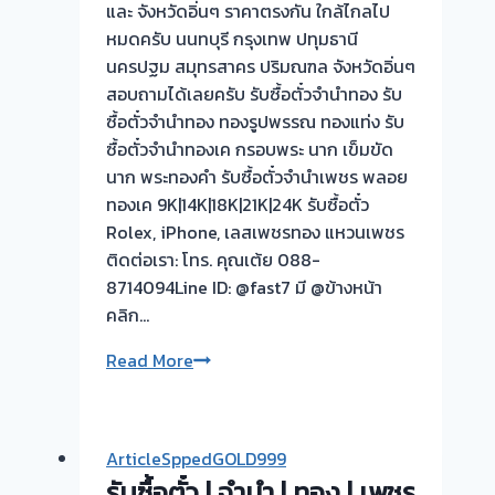
และ จังหวัดอิ่นๆ ราคาตรงกัน ใกล้ไกลไป
หมดครับ นนทบุรี กรุงเทพ ปทุมธานี
นครปฐม สมุทรสาคร ปริมณฑล จังหวัดอิ่นๆ
สอบถามได้เลยครับ รับซื้อตั๋วจำนำทอง รับ
ซื้อตั๋วจำนำทอง ทองรูปพรรณ ทองแท่ง รับ
ซื้อตั๋วจำนำทองเค กรอบพระ นาก เข็มขัด
นาก พระทองคำ รับซื้อตั๋วจำนำเพชร พลอย
ทองเค 9K|14K|18K|21K|24K รับซื้อตั๋ว
Rolex, iPhone, เลสเพชรทอง แหวนเพชร
ติดต่อเรา: โทร. คุณเต้ย 088-
8714094Line ID: @fast7 มี @ข้างหน้า
คลิก…
รับ
Read More
ซื้อ
ตั๋ว
จำนำ
ArticleSppedGOLD999
ทอง
รับซื้อตั๋ว | จำนำ | ทอง | เพชร