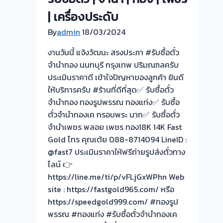
ยินดี
บริการ
| เครื่องประดับ
💰
By
admin
18/03/2024
รับ
ไถ่ถอน
งานวันนี้ แจ้งวัฒนะ สรงประภา #รับซื้อตั๋ว
ถึง
จำนำทอง นนทบุรี กรุงเทพ ปริมณฑลครับ
โรง
ประเมินราคาดี เข้าใจปัญหาของลูกค้า ยินดี
จำนำ
ให้บริการครับ #ร้านที่ดีที่สุด✅ รับซื้อตั๋ว
ร้าน
จำนำทอง ทองรูปพรรณ ทองแท่ง✅ รับซื้อ
ทอง
ตั๋วจำนำทองเค กรอบพระ นาก✅ รับซื้อตั๋ว
ประเมิน
จำนำเพชร พลอย เพชร ทอง18K 14K Fast
หน้า
Gold โทร คุณเต้ย 088-8714094 LineID :
ตั๋ว
@fast7 ประเมินราคาให้ฟรีถ่ายรูปส่งตั๋วทาง
ฟรี
ไลน์ 👉
จ่าย
https://line.me/ti/p/vFLjGxWPhn Web
สด
site : https://fastgold965.com/ หรือ
ทันที
https://speedgold999.com/ #ทองรูป
ไม่
พรรณ #ทองแท่ง #รับซื้อตั๋วจำนำทองเค