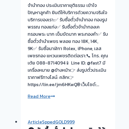
เลย
จำนำทอง ประเมินราคายุติธรรม เข้าใจ
ทันใจ
ปัญหาลูกค้า ยินดีให้บริการด้วยความจริงใจ
✅
บริการของเรา:✅ รับซื้อตั๋วจำนำทอง ทองรูป
ประเมิน
พรรณ ทองแท่ง✅ รับซื้อตั๋วจำนำทองเค
ฟรี
กรอบพระ นาก เข็มขัดนาก พระทองคำ✅ รับ
ไม่มี
ซื้อตั๋วจำนำเพชร พลอย ทอง 18K, 14K,
ค่า
9K✅ รับซื้อนาฬิกา Rolex, iPhone, เลส
ใช้
เพชรทอง แหวนเพชรติดต่อเรา:📞 โทร. คุณ
จ่าย!
เต้ย 088-8714094📱 Line ID: @fast7 มี
รับ
เครื่องหมาย @ข้างหน้า👉 ส่งรูปตั๋วประเมิน
ซื้อ
ราคาฟรีทางไลน์: คลิก👉
ตั๋ว
https://lin.ee/jm6HKwQ🌐 เว็บไซต์:…
จำนำ
รับ
Read More
ทอง
ซื้อ
บัว
ตั๋ว
ทองเค
จำนำ
หะ
ArticleSppedGOLD999
ทอ
ไทรน้อย