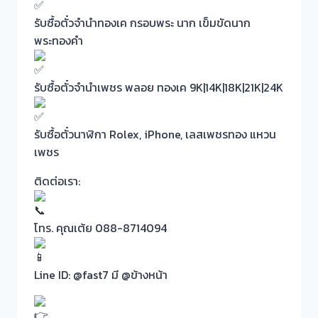
รับซื้อตั๋วจำนำทองเค กรอบพระ นาก เข็มขัดนาก
พระทองคำ
รับซื้อตั๋วจำนำเพชร พลอย ทองเค 9K|14K|18K|21K|24K
รับซื้อตั๋วนาฬิกา Rolex, iPhone, เลสเพชรทอง แหวน
เพชร
ติดต่อเรา:
โทร. คุณเต้ย 088-8714094
Line ID: @fast7 มี @ข้างหน้า