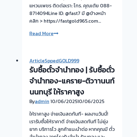
แหวนเพชร ติดต่อเรา: โทร. คุณเต้ย 088-
8714094Line ID: @fast7 มี @ข้างหน้า
คลิก > https://fastgold965.com…
รับ
Read More
ซื้อ
ตั๋ว
จำนำ
ArticleSppedGOLD999
ทอง
รับซื้อตั๋วจำนำทอง | รับซื้อตั่ว
บางศรีเมือง
นนทบุรี
จำนำทอง-แคราย-ติวาานนท์
🇹🇭
นนทบุรี ให้ราคาสูง
ขอบคุณ
By
admin
10/06/2025
10/06/2025
ลูกค้า
ที่
ให้ราคาสูง จ่ายเงินสดทันที- ผลงานวันนี้!
เรียก
เรารับซื้อให้ราคาดี จ่ายเงินสดทันที ไม่ยุ่ง
ใช้
ยาก บริการไว ลูกค้าแนะนำต่อ หากคุณมี ตั๋ว
บริการ
จำนำทอง จากโรงรับจำนำ ร้านทอง และ