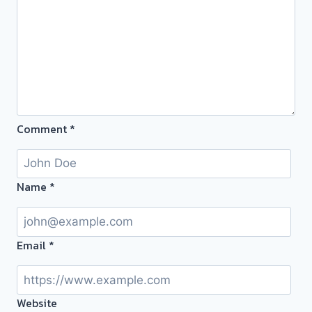
รับ
ซื้อ
ถึงที่
จ่าย
เงินสด
ทันที!
จบ
Comment
*
หน้า
งาน
คุณ
กำลัง
Name
*
มอง
หา
ร้าน
Email
*
รับ
ซื้อ
ตั๋ว
Website
จำนำ