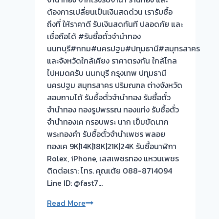
ครับ
ต้องการเปลี่ยนเป็นเงินสดด่วน เรารับซื้อ
รับ
ถึงที่ ให้ราคาดี รับเงินสดทันที ปลอดภัย และ
ซื้อ
เชื่อถือได้ #รับซื้อตั๋วจำนำทอง
ตั๋ว
นนทบุรี#กทม#นครปฐม#ปทุมธานี#สมุทรสาคร
จำนำ
และจังหวัดใกล้เคียง ราคาตรงกัน ใกล้ไกล
ทอง
ไปหมดครับ นนทบุรี กรุงเทพ ปทุมธานี
💰
นครปฐม สมุทรสาคร ปริมณฑล ต่างจังหวัด
รับ
สอบถามได้ รับซื้อตั๋วจำนำทอง รับซื้อตั๋ว
ไถ่ถอน
จำนำทอง ทองรูปพรรณ ทองแท่ง รับซื้อตั๋ว
ถึง
จำนำทองเค กรอบพระ นาก เข็มขัดนาก
โรง
พระทองคำ รับซื้อตั๋วจำนำเพชร พลอย
จำนำ-
ทองเค 9K|14K|18K|21K|24K รับซื้อนาฬิกา
ร้าน
Rolex, iPhone, เลสเพชรทอง แหวนเพชร
ทอง
ติดต่อเรา: โทร. คุณเต้ย 088-8714094
ประเมิน
Line ID: @fast7…
ตั๋ว
ฟรี
รับ
Read More
จ่าย
ซื้อ