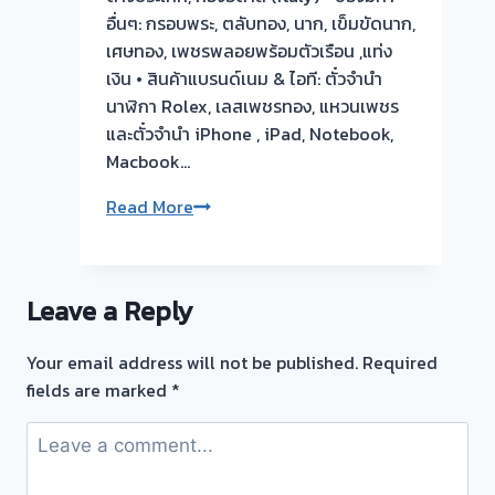
อื่นๆ: กรอบพระ, ตลับทอง, นาก, เข็มขัดนาก,
เศษทอง, เพชรพลอยพร้อมตัวเรือน ,แท่ง
เงิน • สินค้าแบรนด์เนม & ไอที: ตั๋วจำนำ
นาฬิกา Rolex, เลสเพชรทอง, แหวนเพชร
และตั๋วจำนำ iPhone , iPad, Notebook,
Macbook…
💰
Read More
รับ
ซื้อ
ตั๋ว
Leave a Reply
จำนำ
ทอง
Your email address will not be published.
Required
ให้
fields are marked
*
ราคา
สูง
บริการ
ไถ่ถอน