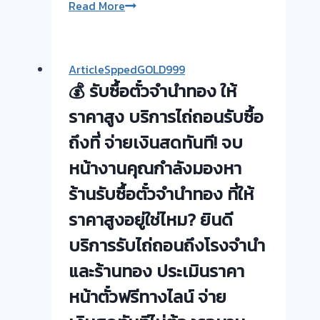
รับ
Read More
ซื้อ
ตั๋ว
จำนำ
ArticleSppedGOLD999
ทอง
💰 รับซื้อตั๋วจำนำทอง ให้
|
รับ
ราคาสูง บริการไถ่ถอนรับซื้อ
ซื้อ
ถึงที่ จ่ายเงินสดทันที! จบ
ตั่ว
หน้างานคุณกำลังมองหา
จำนำ
ทอง
ร้านรับซื้อตั๋วจำนำทอง ที่ให้
ปากเกร็ด|
ราคาสูงอยู่ใช่ไหม? ยินดี
ไทรน้อย
นนทบุรี
บริการรับไถ่ถอนถึงโรงจำนำ
ให้
และร้านทอง ประเมินราคา
ราคา
สูง
หน้าตั๋วฟรีทางไลน์ จ่าย
จ่าย