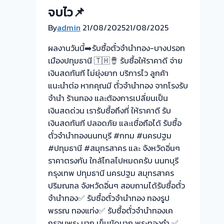
/
จบไว📌
พระทอง
By
admin
21/08/2025
21/08/2025
คำ
/
ผลงานวันนี้➡️รับซื้อตั๋วจำนำทอง-บางปรอท
นาก
เมืองปทุมธานี 🇹🇭🪘 รับซื้อให้ราคาดี จ่าย
/
เงินสดทันที ไม่ยุ่งยาก บริการไว ลูกค้า
กรอบ
แนะนำต่อ หากคุณมี ตั๋วจำนำทอง จากโรงรับ
พระ
จำนำ ร้านทอง และต้องการเปลี่ยนเป็น
/
เงินสดด่วน เรารับซื้อถึงที่ ให้ราคาดี รับ
สร้อย
เงินสดทันที ปลอดภัย และเชื่อถือได้ รับซื้อ
แหวน
ตั๋วจำนำทองนนทบุรี #กทม #นครปฐม
สร้อย
#ปทุมธานี #สมุทรสาคร และ จังหวัดอิ่นๆ
ข้อ
ราคาตรงกัน ใกล้ไกลไปหมดครับ นนทบุรี
มือ
กรุงเทพ ปทุมธานี นครปฐม สมุทรสาคร
จี้
ปริมณฑล จังหวัดอิ่นๆ สอบถามได้รับซื้อตั๋ว
จำนำทอง✅ รับซื้อตั๋วจำนำทอง ทองรูป
พรรณ ทองแท่ง✅ รับซื้อตั๋วจำนำทองเค
กรอบพระ นาก เข็มขัดนาก พระทองคำ ✅