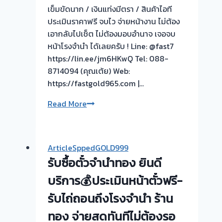
เข็มขัดนาก / เงินแท่งมีตรา / สินค้าไอที
ประเมินราคาฟรี จบไว จ่ายหน้างาน ไม่ต้อง
เอากลับไปเช็ต ไม่ต้องมอบอำนาจ เจอจบ
หน้าโรงจำนำ ได้เลยครับ ! Line: @fast7
https://lin.ee/jm6HKwQ Tel: 088-
8714094 (คุณเต้ย) Web:
https://fastgold965.com |…
รับ
Read More
ซื้อ
ตั๋ว
จำนำ
ArticleSppedGOLD999
ทอง
รับซื้อตั๋วจำนำทอง ยินดี
รูป
พรรณ
บริการ💰ประเมินหน้าตั๋วฟรี-
/
รับไถ่ถอนถึงโรงจำนำ ร้าน
ทอง
ทอง จ่ายสดทันทีไม่ต้องรอ
แท่ง