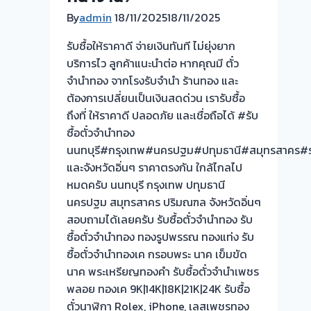
By
admin
18/11/2025
18/11/2025
รับซื้อให้ราคาดี จ่ายเงินทันที ไม่ยุ่งยาก
บริการไว ลูกค้าแนะนำต่อ หากคุณมี ตั๋ว
จำนำทอง จากโรงรับจำนำ ร้านทอง และ
ต้องการเปลี่ยนเป็นเงินสดด่วน เรารับซื้อ
ถึงที่ ให้ราคาดี ปลอดภัย และเชื่อถือได้ #รับ
ซื้อตั๋วจำนำทอง
นนทบุรี#กรุงเทพ#นครปฐม#ปทุมธานี#สมุทรสาคร#ร
และจังหวัดอิ่นๆ ราคาตรงกัน ใกล้ไกลไป
หมดครับ นนทบุรี กรุงเทพ ปทุมธานี
นครปฐม สมุทรสาคร ปริมณฑล จังหวัดอิ่นๆ
สอบถามได้เลยครับ รับซื้อตั๋วจำนำทอง รับ
ซื้อตั๋วจำนำทอง ทองรูปพรรณ ทองแท่ง รับ
ซื้อตั๋วจำนำทองเค กรอบพระ นาค เข็มขัด
นาค พระเหรียญทองคำ รับซื้อตั๋วจำนำเพชร
พลอย ทองเค 9K|14K|18K|21K|24K รับซื้อ
ตั๋วนาฬิกา Rolex, iPhone, เลสเพชรทอง