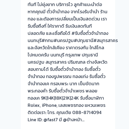
ทันที ไม่ยุ่งยาก บริการไว ลูกค้าแนะนำต่อ
ไถ่ถอน
หากคุณมี ตั๋วจำนำทอง จากโรงรับจำนำ ร้าน
ถึง
ทอง และต้องการเปลี่ยนเป็นเงินสดด่วน เรา
โรง
รับซื้อถึงที่ ให้ราคาดี รับเงินสดทันที
จำนำ
ปลอดภัย และเชื่อถือได้ #รับซื้อตั๋วจำนำทอง
ร้าน
นนทบุรี#กทม#นครปฐม#ปทุมธานี#สมุทรสาคร
ทอง
และจังหวัดใกล้เคียง ราคาตรงกัน ใกล้ไกล
จ่าย
ไปหมดครับ นนทบุรี กรุงเทพ ปทุมธานี
สด
นครปฐม สมุทรสาคร ปริมณฑล ต่างจังหวัด
ทันที
สอบถามได้ รับซื้อตั๋วจำนำทอง รับซื้อตั๋ว
ไม่
จำนำทอง ทองรูปพรรณ ทองแท่ง รับซื้อตั๋ว
ต้อง
จำนำทองเค กรอบพระ นาก เข็มขัดนาก
รอ
พระทองคำ รับซื้อตั๋วจำนำเพชร พลอย
จบไว
ทองเค 9K|14K|18K|21K|24K รับซื้อนาฬิกา
📌
Rolex, iPhone, เลสเพชรทอง แหวนเพชร
ติดต่อเรา: โทร. คุณเต้ย 088-8714094
Line ID: @fast7 มี @ข้างหน้า…