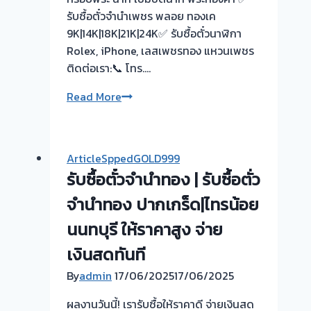
รับซื้อตั๋วจำนำเพชร พลอย ทองเค
9K|14K|18K|21K|24K✅ รับซื้อตั๋วนาฬิกา
Rolex, iPhone, เลสเพชรทอง แหวนเพชร
ติดต่อเรา:📞 โทร….
รับ
Read More
ซื้อ
ตั๋ว
จำนำ
ArticleSppedGOLD999
ทอง
รับซื้อตั๋วจำนำทอง | รับซื้อตั่ว
ยินดี
บริการ
จำนำทอง ปากเกร็ด|ไทรน้อย
💰
นนทบุรี ให้ราคาสูง จ่าย
ประเมิน
เงินสดทันที
หน้า
ตั๋ว
By
admin
17/06/2025
17/06/2025
ฟรี-
ผลงานวันนี้! เรารับซื้อให้ราคาดี จ่ายเงินสด
รับ