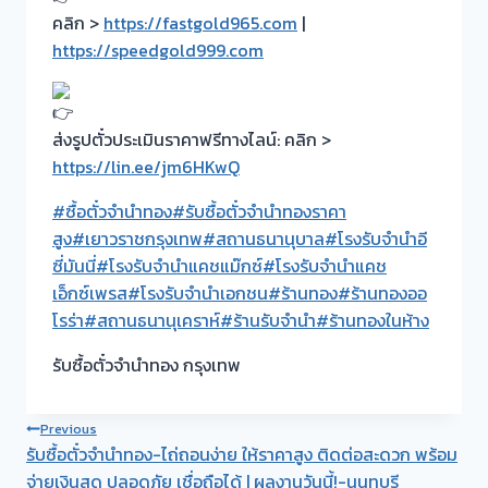
คลิก >
https://fastgold965.com
|
https://speedgold999.com
ส่งรูปตั๋วประเมินราคาฟรีทางไลน์: คลิก >
https://lin.ee/jm6HKwQ
#ซื้อตั๋วจำนำทอง
#รับซื้อตั๋วจำนำทองราคา
สูง
#เยาวราชกรุงเทพ
#สถานธนานุบาล
#โรงรับจำนำอี
ซี่มันนี่
#โรงรับจำนำแคชแม๊กซ์
#โรงรับจำนำแคช
เอ็กซ์เพรส
#โรงรับจำนำเอกชน
#ร้านทอง
#ร้านทองออ
โรร่า
#สถานธนานุเคราห์
#ร้านรับจำนำ
#ร้านทองในห้าง
รับซื้อตั๋วจำนำทอง กรุงเทพ
Post
Previous
รับซื้อตั๋วจำนำทอง-ไถ่ถอนง่าย ให้ราคาสูง ติดต่อสะดวก พร้อม
navigation
จ่ายเงินสด ปลอดภัย เชื่อถือได้ | ผลงานวันนี้!-นนทบุรี