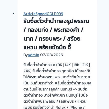
เงิน
ตั๋ว
ทันที
จำนำ
ArticleSppedGOLD999
ไม่
ทอง
รับซื้อตั๋วจำนำทองรูปพรรณ
ต้อง
|
รอ
รับ
/ ทองแท่ง / พระทองคำ /
จบ
ซื้อ
นาก / กรอบพระ / สร้อย
หน้า
ตั่ว
งาน
แหวน สร้อยข้อมือ จี้
จำนำ
📌
ทอง-
By
admin
07/08/2026
แค
รับซื้อตั๋วจำนำทองเค (9K | 14K | 18K | 21K |
ราย-
24K) รับซื้อตั๋วจำนำทอง ทุกชนิด ให้ราคาดี!
ติ
ไม่ต้องทนจ่ายดอกแพง! เอาตั๋วจำนำมาขาย
วาา
เป็นเงินกับเราดีกว่า #รับซื้อตั๋วจำนำทอง ผล
นนท์
งานวันนี้ให้บริการลูกค้า นนทบุรี -> รับซื้อ
นนทบุรี
ตั๋วจำนำทอง บางรักพัฒนา นนทบุรี รับซื้อ
ให้
ตั๋วจำนำเพชร พลอย / เลสเพชร / แหวน
ราคา
เพชร รับซื้อตั๋วจำนำ Rolex / iPhone /
สูง