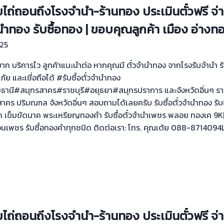
บไถ่ถอนถึงโรงจำนำ-ร้านทอง ประเมินตั๋วฟรี จ่า
ำนำทอง รับซื้อทอง | ขอบคุณลูกค้า เมือง อ่างท
25
่ยุ่งยาก บริการไว ลูกค้าแนะนำต่อ หากคุณมี ตั๋วจำนำทอง จากโรงรับจำนำ
ดภัย และเชื่อถือได้ #รับซื้อตั๋วจำนำทอง
นี#สมุทรสาคร#ราชบุรี#อยุธยา#สมุทรปราการ และจังหวัดอิ่นๆ รา
คร ปริมณฑล จังหวัดอิ่นๆ สอบถามได้เลยครับ รับซื้อตั๋วจำนำทอง รั
ค เข็มขัดนาค พระเหรียญทองคำ รับซื้อตั๋วจำนำเพชร พลอย ทองเค 9K|14
เพชร รับซื้อทองคำทุกชนิด ติดต่อเรา: โทร. คุณเต้ย 088-8714094Li
บไถ่ถอนถึงโรงจำนำ-ร้านทอง ประเมินตั๋วฟรี จ่า