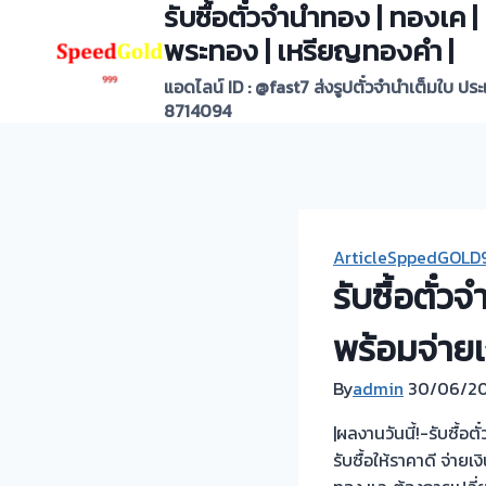
รับซื้อตั๋วจำนำทอง | ทองเค
Skip
to
พระทอง | เหรียญทองคำ |
content
แอดไลน์ ID : @fast7 ส่งรูปตั๋วจำนำเต็มใบ ปร
8714094
ArticleSppedGOLD
รับซื้อตั๋
พร้อมจ่ายเ
By
admin
30/06/2
|ผลงานวันนี้!-รับซื้
รับซื้อให้ราคาดี จ่าย