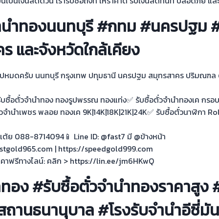
เป็นเงินสดด่วน เรารับซื้อถึงที่ ให้ราคาดี รับเงินสดทันที ปลอดภัย และเ
๋วจำนำทองนนทบุรี #กทม #นครปฐม #
ร และจังหวัดใกล้เคียง
ไปหมดครับ นนทบุรี กรุงเทพ ปทุมธานี นครปฐม สมุทรสาคร ปริมณฑล 
 รับซื้อตั๋วจำนำทอง ทองรูปพรรณ ทองแท่ง✅ รับซื้อตั๋วจำนำทองเค กรอ
ั๋วจำนำเพชร พลอย ทองเค 9K|14K|18K|21K|24K✅ รับซื้อตั๋วนาฬิกา Ro
ุณเต้ย 088-8714094📱 Line ID: @fast7 มี @ข้างหน้า
fastgold965.com | https://speedgold999.com
ราคาฟรีทางไลน์: คลิก > https://lin.ee/jm6HKwQ
นำทอง #รับซื้อตั๋วจำนำทองราคาสูง
ถานธนานุบาล #โรงรับจำนำอีซี่มันน