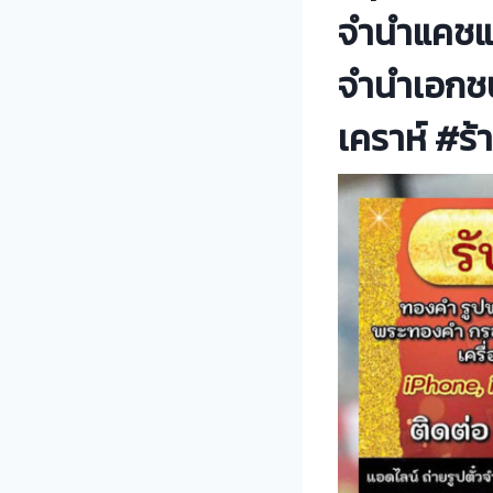
จำนำแคชแม
จำนำเอกชน
เคราห์ #ร