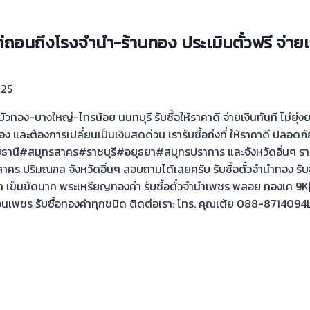
ถ่ถอนถึงโรงจำนำ-ร้านทอง ประเมินตั๋วฟรี จ่ายเ
025
งบัวทอง-บางใหญ่-ไทรน้อย นนทบุรี รับซื้อให้ราคาดี จ่ายเงินทันที ไม่ยุ
 และต้องการเปลี่ยนเป็นเงินสดด่วน เรารับซื้อถึงที่ ให้ราคาดี ปลอดภัย
นี#สมุทรสาคร#ราชบุรี#อยุธยา#สมุทรปราการ และจังหวัดอิ่นๆ รา
คร ปริมณฑล จังหวัดอิ่นๆ สอบถามได้เลยครับ รับซื้อตั๋วจำนำทอง รั
ค เข็มขัดนาค พระเหรียญทองคำ รับซื้อตั๋วจำนำเพชร พลอย ทองเค 9K|14
เพชร รับซื้อทองคำทุกชนิด ติดต่อเรา: โทร. คุณเต้ย 088-8714094L