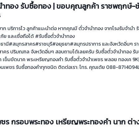
ำนำทอง รับซื้อทอง | ขอบคุณลูกค้า ราชพฤกษ์-
5
่ยุ่งยาก บริการไว ลูกค้าแนะนำต่อ หากคุณมี ตั๋วจำนำทอง จากโรงรับจำนำ
ดภัย และเชื่อถือได้ #รับซื้อตั๋วจำนำทอง
นี#สมุทรสาคร#ราชบุรี#อยุธยา#สมุทรปราการ และจังหวัดอิ่นๆ รา
คร ปริมณฑล จังหวัดอิ่นๆ สอบถามได้เลยครับ รับซื้อตั๋วจำนำทอง รั
ค เข็มขัดนาค พระเหรียญทองคำ รับซื้อตั๋วจำนำเพชร พลอย ทองเค 9K|14
เพชร รับซื้อทองคำทุกชนิด ติดต่อเรา: โทร. คุณเต้ย 088-8714094Li
” เพชร กรอบพระทอง เหรียญพระทองคำ นาก ต่า