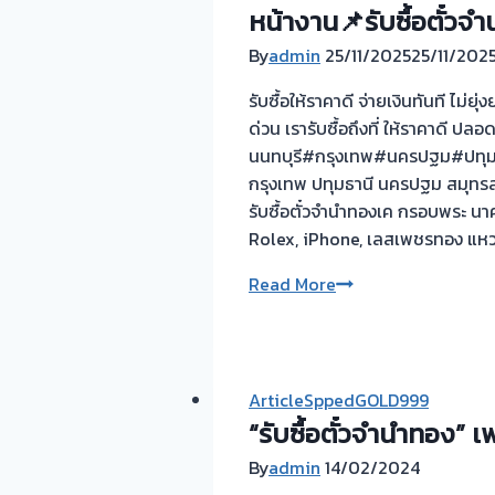
งาน
หน้างาน📌รับซื้อตั๋วจ
ไถ่ถอน
ถึง
By
admin
25/11/2025
25/11/202
โรง
รับซื้อให้ราคาดี จ่ายเงินทันที ไม
จำนำ-
ด่วน เรารับซื้อถึงที่ ให้ราคาดี ปลอ
ร้าน
นนทบุรี#กรุงเทพ#นครปฐม#ปทุมธา
ทอง
กรุงเทพ ปทุมธานี นครปฐม สมุทรสา
ประเมิน
รับซื้อตั๋วจำนำทองเค กรอบพระ นา
ตั๋ว
Rolex, iPhone, เลสเพชรทอง แหวน
ฟรี
จ่าย
รับ
Read More
เงิน
ซื้อ
ทันที
ตั๋ว
ไม่
จำนำ
ต้อง
ทอง
ArticleSppedGOLD999
รอ
💰
“รับซื้อตั๋วจำนำทอง
จบ
รับ
หน้า
By
admin
14/02/2024
ไถ่ถอน
งาน