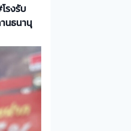
#โรงรับ
ถานธนานุ