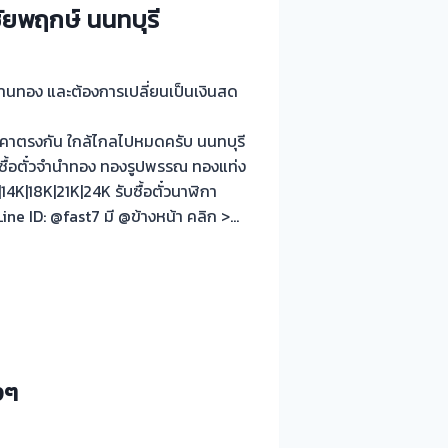
ชัยพฤกษ์ นนทบุรี
 ร้านทอง และต้องการเปลี่ยนเป็นเงินสด
คาตรงกัน ใกล้ไกลไปหมดครับ นนทบุรี
บซื้อตั๋วจำนำทอง ทองรูปพรรณ ทองแท่ง
K|18K|21K|24K รับซื้อตั๋วนาฬิกา
ne ID: @fast7 มี @ข้างหน้า คลิก >…
งๆ