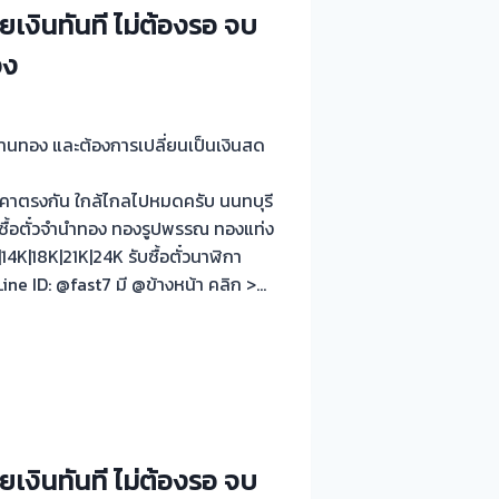
ยเงินทันที ไม่ต้องรอ จบ
อง
 ร้านทอง และต้องการเปลี่ยนเป็นเงินสด
คาตรงกัน ใกล้ไกลไปหมดครับ นนทบุรี
บซื้อตั๋วจำนำทอง ทองรูปพรรณ ทองแท่ง
K|18K|21K|24K รับซื้อตั๋วนาฬิกา
ne ID: @fast7 มี @ข้างหน้า คลิก >…
ยเงินทันที ไม่ต้องรอ จบ