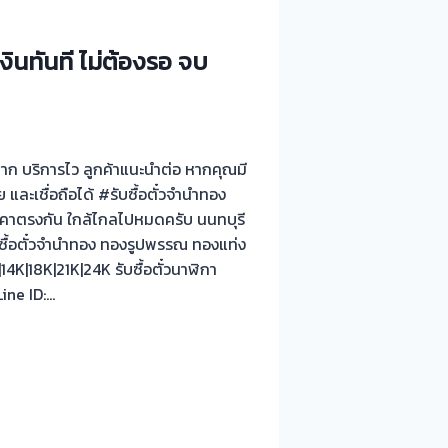
งินทันที ไม่ต้องรอ จบ
่งยาก บริการไว ลูกค้าแนะนำต่อ หากคุณมี
 และเชื่อถือได้ #รับซื้อตั๋วจำนำทอง
คาตรงกัน ใกล้ไกลไปหมดครับ นนทบุรี
บซื้อตั๋วจำนำทอง ทองรูปพรรณ ทองแท่ง
K|18K|21K|24K รับซื้อตั๋วนาฬิกา
ine ID:…