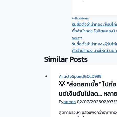
Post
Previous
รับซื้อตั๋วจำนำทอง 💰รับไ
navigation
ตั่วจำนำทอง รังสิตคลอง3 
Next
รับซื้อตั๋วจำนำทอง 💰รับไ
ตั่วจำนำทอง บางใหญ่ นนทบ
Similar Posts
ArticleSppedGOLD999
💡 “ส่งดอกเบี้ย” ไปก่
แต่เงินต้นไม่ลด… หลา
By
admin
02/07/2026
02/07/
สุดท้ายรวมๆ แล้วแพงกว่าราคาทอง รา