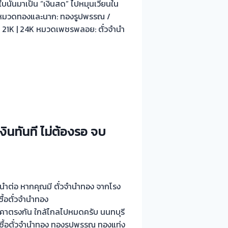
ใบนั้นมาเป็น “เงินสด” ไปหมุนเวียนใน
ซื้อ: หมวดทองและนาก: ทองรูปพรรณ /
 | 21K | 24K หมวดเพชรพลอย: ตั๋วจำนำ
งินทันที ไม่ต้องรอ จบ
าแนะนำต่อ หากคุณมี ตั๋วจำนำทอง จากโรง
ซื้อตั๋วจำนำทอง
คาตรงกัน ใกล้ไกลไปหมดครับ นนทบุรี
บซื้อตั๋วจำนำทอง ทองรูปพรรณ ทองแท่ง