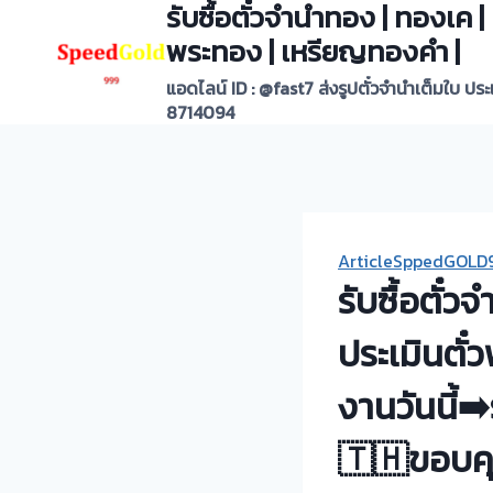
รับซื้อตั๋วจำนำทอง | ทองเค
Skip
to
พระทอง | เหรียญทองคำ |
content
แอดไลน์ ID : @fast7 ส่งรูปตั๋วจำนำเต็มใบ ปร
8714094
ArticleSppedGOLD
รับซื้อตั๋
ประเมินตั๋
งานวันนี้➡
🇹🇭ขอบคุ