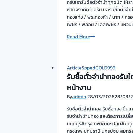
ครับเรารับซื้อตั๋วจำนำทุกชนิด ให้
ชีวิตจริงดีกว่าครับ เรารับซื้อตั๋
ทองแท่ง / พระทองคำ / นาก / กรอบ
เพชร / พลอย / เลสเพชร / แหวนเ
💡
Read More
“ส่งดอก
เบี้ย”
ไป
ก่อน
ArticleSppedGOLD999
เดี่ยว
รับซื้อตั๋วจำนำทองรับไ
ค่อย
หน้างาน
มา
ไถ่?
By
admin
28/03/2026
28/03/
คิด
รับซื้อตั๋วจำนำทอง รับซื้อทอง ปิ่น
ดู
รับจำนำ ร้านทอง และต้องการเปลี่ยนเ
ดีๆ
นนทบุรี#กรุงเทพ#นครปฐม#ปทุมธา
เสียดาย
กรุงเทพ ปทุมธานี นครปฐม สมุทรสา
เงิน