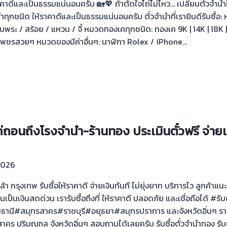
ราคาดีและเป็นธรรมแน่นอนครับ 🏡💖 ถ้าตัดใจไถ่ไม่ไหว… เปลี่ยนตั๋วจำนำ
วจำนำทุกชนิด ให้ราคาดีและเป็นธรรมแน่นอนครับ ตั๋วจำนำที่เรายินดีรับ
พระ / สร้อย / แหวน / จี้ หมวดทองเคทุกชนิด: ทองเค 9K | 14K | 18K
พชรสวยๆ หมวดของมีค่าอื่นๆ: นาฬิกา Rolex / iPhone…
ถ่ถอนถึงโรงจำนำ-ร้านทอง ประเมินตั๋วฟรี จ่ายเ
2026
เกล้า กรุงเทพ รับซื้อให้ราคาดี จ่ายเงินทันที ไม่ยุ่งยาก บริการไว ลูกค้
ป็นเงินสดด่วน เรารับซื้อถึงที่ ให้ราคาดี ปลอดภัย และเชื่อถือได้ #รับ
นี#สมุทรสาคร#ราชบุรี#อยุธยา#สมุทรปราการ และจังหวัดอิ่นๆ รา
คร ปริมณฑล จังหวัดอิ่นๆ สอบถามได้เลยครับ รับซื้อตั๋วจำนำทอง รั