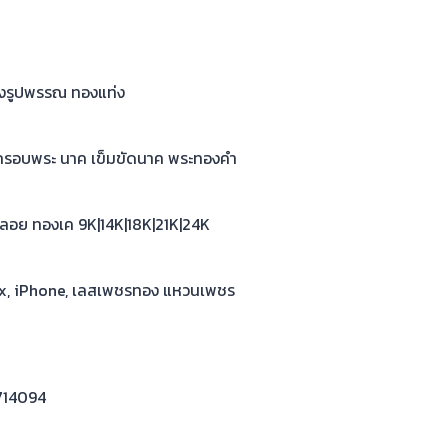
ทองรูปพรรณ ทองแท่ง
ค กรอบพระ นาค เข็มขัดนาค พระทองคำ
 พลอย ทองเค 9K|14K|18K|21K|24K
olex, iPhone, เลสเพชรทอง แหวนเพชร
714094