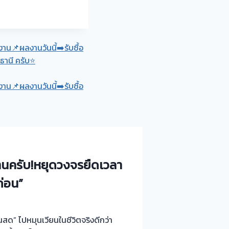
งาน📌ผลงานวันนี้➡️รับซื้อ
ธานี ครับ⭐
งาน📌ผลงานวันนี้➡️รับซื้อ
ท่านครับ!หยุดวงจรยืดเวลา
ก่อน”
นสด” ไปหมุนเวียนในชีวิตจริงดีกว่า