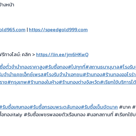
้างหน้า
gold965.com
|
https://speedgold999.com
ฟรีทางไลน์: คลิก >
https://lin.ee/jm6HKwQ
ซื้อตั๋วจำนำทองราคาสูง
#รับซื้อทอง
#ไปทุกที่
#สถานธนานุบาล
#โรงรับจำ
ับจำนำแคชเอ็กซ์เพรส
#โรงรับจำนำเอกชน
#ร้านทอง
#ร้านทองออโรร่า
ราช
#กรุงเทพ
#ร้านทองในห้าง
#ร้านทองต่างจังหวัด
#เรียกใช้บริการได
#รับซื้อเศษทอง
#รับซื้อกรอบพระตลับทอง
#รับซื้อเข็มขัดนาค
#นาค #รั
ื้อทองitaly #รับซื้อเพชรพลอยตัวเรือนทอง #นอกสถานที่ #เรียกใช้บริ