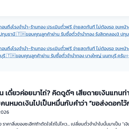
ถ่ถอนถึงโรงจำนำ-ร้านทอง ประเมินตั๋วฟรี จ่ายสดทันที ไม่ต้องรอ จบหน้า
ปทุมธานี 🇹🇭ขอบคุณลูกค้าย่าน รับซื้อตั่วจำนำทอง รังสิตคลอง3 ปทุม
ถ่ถอนถึงโรงจำนำ-ร้านทอง ประเมินตั๋วฟรี จ่ายสดทันที ไม่ต้องรอ จบหน้า
ุรี 🇹🇭ขอบคุณลูกค้าย่าน รับซื้อตั่วจำนำทอง บางใหญ่ นนทบุรี ครับ⭐
อน เดี่ยวค่อยมาไถ่? คิดดูดีๆ เสียดายเงินแทน
ยคนหมดเงินไปเป็นหมื่นกับคำว่า “ขอส่งดอกไว้
2026
คาสิ่งของซะอีก!ถ้าตัดใจไถ่ไม่ไหว… เปลี่ยนตั๋วจำนำใบนั้นมาเป็น “เงิ