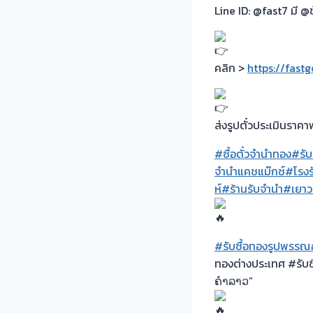
Line ID: @fast7 มี @ข
คลิก >
https://fast
ส่งรูปตั๋วประเมินราคา
#ซื้อตั๋วจำนำทอง
#รับ
จำนำแคชแม๊กซ์
#โรงร
ห์
#ร้านรับจำนำ
#เยาว
#รับซื้อทองรูปพรรณ
ทองต่างประเทศ #รับซ
ຄຳລາວ”