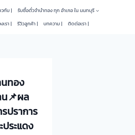
่ยวกับ |
รับซื้อตั๋วจำนำทอง ทุก อำเภอ ใน นนทบุรี
งเรา |
รีวิวลูกค้า |
บทความ |
ติดต่อเรา |
้านทอง
างาน📌ผล
ุทรปราการ
ระประแดง