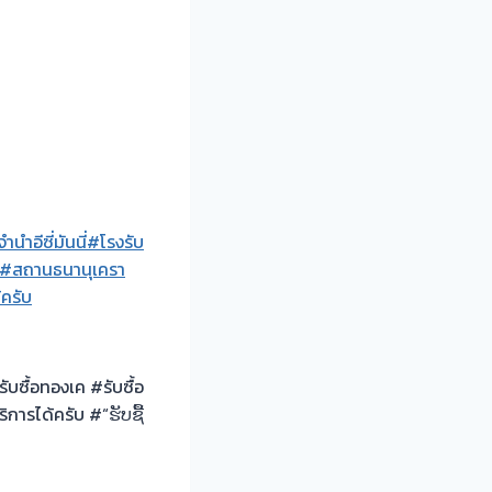
นำอีซี่มันนี่
#โรงรับ
#สถานธนานุเครา
้ครับ
บซื้อทองเค #รับซื้อ
การได้ครับ #“ຮັບຊື້