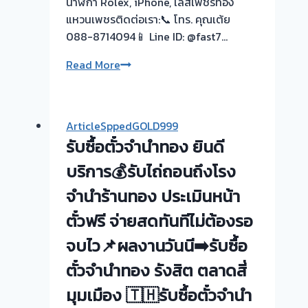
นาฬิกา Rolex, iPhone, เลสเพชรทอง
แหวนเพชรติดต่อเรา:📞 โทร. คุณเต้ย
088-8714094📱 Line ID: @fast7…
รับ
Read More
ซื้อ
ตั๋ว
จำนำ
ArticleSppedGOLD999
ทอง-
รับซื้อตั๋วจำนำทอง ยินดี
ไถ่ถอน
ง่าย
บริการ💰รับไถ่ถอนถึงโรง
ให้
จำนำร้านทอง ประเมินหน้า
ราคา
ตั๋วฟรี จ่ายสดทันทีไม่ต้องรอ
สูง
|
จบไว📌ผลงานวันนี➡️รับซื้อ
ผล
ตั๋วจำนำทอง รังสิต ตลาดสี่
งาน
วัน
มุมเมือง 🇹🇭รับซื้อตั๋วจำนำ
นี้!-