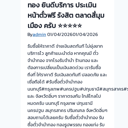
ทอง ยินดีบริการ ประเมิน
รับ
ซื้อ
หน้าตั๋วฟรี รังสิต ตลาดสี่มุม
ตั๋ว
เมือง ครับ ⭐⭐⭐⭐⭐
จำนำ
By
admin
01/04/2026
ทอง-
01/04/2026
ปากเกร็ด
รับซื้อให้ราคาดี จ่ายเงินสดทันที ไม่ยุ่งยาก
นนทบุรี
บริการไว ลูกค้าแนะนำต่อ หากคุณมี ตั๋ว
จำนำทอง จากโรงรับจำนำ ร้านทอง และ
ต้องการเปลี่ยนเป็นเงินสดด่วน เรารับซื้อ
ถึงที่ ให้ราคาดี รับเงินสดทันที ปลอดภัย และ
เชื่อถือได้ #รับซื้อตั๋วจำนำทอง
นนทบุรี#กรุงเทพ#นครปฐม#ปทุมธานี#สมุทรสาคร#รา
และ จังหวัดอิ่นๆ ราคาตรงกัน ใกล้ไกลไป
หมดครับ นนทบุรี กรุงเทพ ปทุมธานี
นครปฐม สมุทรสาคร ปริมณฑล จังหวัดอิ่นๆ
สอบถามได้เลยครับ รับซื้อตั๋วจำนำทอง รับ
ซื้อตั๋วจำนำทอง ทองรูปพรรณ ทองแท่ง รับ