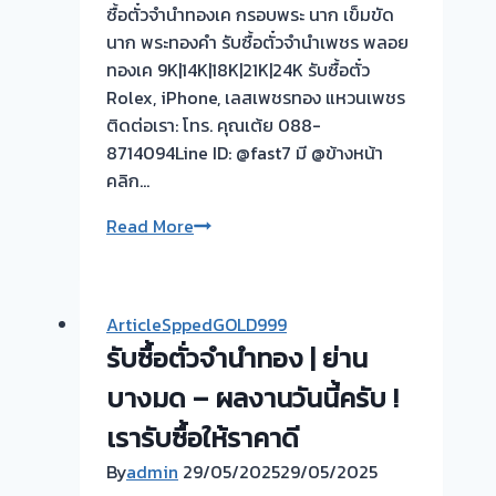
ซื้อตั๋วจำนำทองเค กรอบพระ นาก เข็มขัด
นาก พระทองคำ รับซื้อตั๋วจำนำเพชร พลอย
ทองเค 9K|14K|18K|21K|24K รับซื้อตั๋ว
Rolex, iPhone, เลสเพชรทอง แหวนเพชร
ติดต่อเรา: โทร. คุณเต้ย 088-
8714094Line ID: @fast7 มี @ข้างหน้า
คลิก…
รับ
Read More
ซื้อ
ตั๋ว
จำนำ
ArticleSppedGOLD999
ทอง
รับซื้อตั่วจำนำทอง | ย่าน
ยินดี
บริการ
บางมด – ผลงานวันนี้ครับ !
💰
เรารับซื้อให้ราคาดี
รับ
By
admin
29/05/2025
29/05/2025
ไถ่ถอน