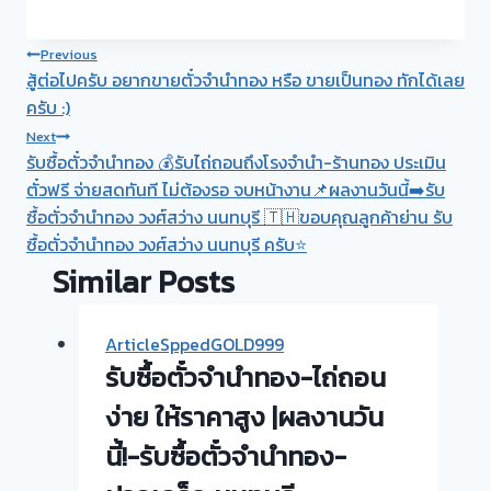
Post
Previous
สู้ต่อไปครับ อยากขายตั๋วจำนำทอง หรือ ขายเป็นทอง ทักได้เลย
navigation
ครับ :)
Next
รับซื้อตั๋วจำนำทอง 💰รับไถ่ถอนถึงโรงจำนำ-ร้านทอง ประเมิน
ตั๋วฟรี จ่ายสดทันที ไม่ต้องรอ จบหน้างาน📌ผลงานวันนี้➡️รับ
ซื้อตั่วจำนำทอง วงศ์สว่าง นนทบุรี 🇹🇭ขอบคุณลูกค้าย่าน รับ
ซื้อตั่วจำนำทอง วงศ์สว่าง นนทบุรี ครับ⭐
Similar Posts
ArticleSppedGOLD999
รับซื้อตั๋วจำนำทอง-ไถ่ถอน
ง่าย ให้ราคาสูง |ผลงานวัน
นี้!-รับซื้อตั๋วจำนำทอง-