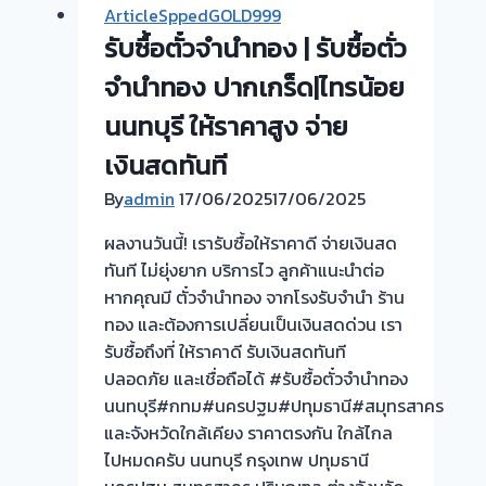
ArticleSppedGOLD999
จำนำ
รับซื้อตั๋วจำนำทอง | รับซื้อตั่ว
ทอง
ทุก
จำนำทอง ปากเกร็ด|ไทรน้อย
ชนิด
นนทบุรี ให้ราคาสูง จ่าย
ให้
เงินสดทันที
ราคา
ดี!
By
admin
17/06/2025
17/06/2025
💵
ผลงานวันนี้! เรารับซื้อให้ราคาดี จ่ายเงินสด
ไม่
ทันที ไม่ยุ่งยาก บริการไว ลูกค้าแนะนำต่อ
ต้อง
หากคุณมี ตั๋วจำนำทอง จากโรงรับจำนำ ร้าน
ทน
ทอง และต้องการเปลี่ยนเป็นเงินสดด่วน เรา
จ่าย
รับซื้อถึงที่ ให้ราคาดี รับเงินสดทันที
ดอก
ปลอดภัย และเชื่อถือได้ #รับซื้อตั๋วจำนำทอง
แพง!
นนทบุรี#กทม#นครปฐม#ปทุมธานี#สมุทรสาคร
เอา
และจังหวัดใกล้เคียง ราคาตรงกัน ใกล้ไกล
ตั๋ว
ไปหมดครับ นนทบุรี กรุงเทพ ปทุมธานี
จำนำ