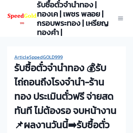
รับซื้อตั๋วจำนำทอง |
Skip
to
ทองเค | เพชร พลอย |
content
กรอบพระทอง | เหรียญ
ทองคำ |
ArticleSppedGOLD999
รับซื้อตั๋วจำนำทอง 💰รับ
ไถ่ถอนถึงโรงจำนำ-ร้าน
ทอง ประเมินตั๋วฟรี จ่ายสด
ทันที ไม่ต้องรอ จบหน้างาน
📌ผลงานวันนี้➡️รับซื้อตั่ว