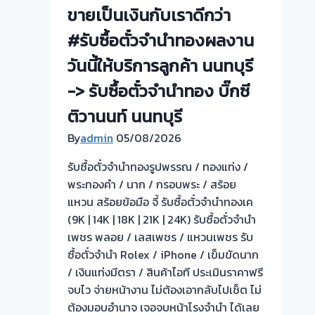
บริการ
ขายเป็นเงินกับเราดีกว่า
จำนำ
ลูกค้า
ทอง
#รับซื้อตั๋วจำนำทองผลงาน
นนทบุรี
ปากเกร็ด|
-
วันนี้ให้บริการลูกค้า นนทบุรี
ไทรน้อย
>
นนทบุรี
-> รับซื้อตั๋วจำนำทอง บิ๊กซี
รับ
ให้
ซื้อ
ติวานนท์ นนทบุรี
ราคา
ตั๋ว
สูง
By
admin
05/08/2026
จำนำ
จ่าย
ทอง
รับซื้อตั๋วจำนำทองรูปพรรณ / ทองแท่ง /
เงินสด
ปากเกร็ด
พระทองคำ / นาก / กรอบพระ / สร้อย
ทันที
ห้า
แหวน สร้อยข้อมือ จี้ รับซื้อตั๋วจำนำทองเค
แยก
(9K | 14K | 18K | 21K | 24K) รับซื้อตั๋วจำนำ
นนทบุรี
เพชร พลอย / เลสเพชร / แหวนเพชร รับ
ซื้อตั๋วจำนำ Rolex / iPhone / เข็มขัดนาก
/ เงินแท่งมีตรา / สินค้าไอที ประเมินราคาฟรี
จบไว จ่ายหน้างาน ไม่ต้องเอากลับไปเช็ต ไม่
ต้องมอบอำนาจ เจอจบหน้าโรงจำนำ ได้เลย