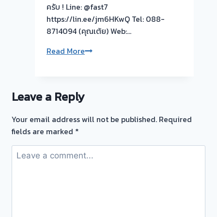
ครับ ! Line: @fast7
https://lin.ee/jm6HKwQ Tel: 088-
8714094 (คุณเต้ย) Web:…
🟢
Read More
รับ
ซื้อ
ตั๋ว
Leave a Reply
จำนำ
ทอง
Your email address will not be published.
Required
ทุก
fields are marked
*
ชนิด
ให้
ราคา
ดี!
💵
ไม่
ต้อง