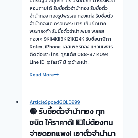
นครปฐม สมุทรสาคร ปริมณฑล ต่างจังหวัด
มา
สอบถามได้ รับซื้อตั๋วจำนำทอง รับซื้อตั๋ว
ขาย
จำนำทอง ทองรูปพรรณ ทองแท่ง รับซื้อตั๋ว
เป็น
จำนำทองเค กรอบพระ นาก เข็มขัดนาก
เงิน
พระทองคำ รับซื้อตั๋วจำนำเพชร พลอย
กับ
ทองเค 9K|14K|18K|21K|24K รับซื้อนาฬิกา
เรา
Rolex, iPhone, เลสเพชรทอง แหวนเพชร
ดี
ติดต่อเรา: โทร. คุณเต้ย 088-8714094
กว่า
Line ID: @fast7 มี @ข้างหน้า…
#รับ
ซื้อ
รับ
Read More
ตั๋ว
ซื้อ
จำนำ
ตั๋ว
ทอง
จำนำ
ผล
ArticleSppedGOLD999
ทอง
งาน
🟢 รับซื้อตั๋วจำนำทอง ทุก
|
วัน
รับ
ชนิด ให้ราคาดี! 💵ไม่ต้องทน
นี้
ซื้อ
ให้
จ่ายดอกแพง! เอาตั๋วจำนำมา
ตั่ว