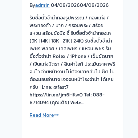
ยินดี
รับ
By
admin
04/08/2026
04/08/2026
บริการ
ซื้อ
รับซื้อตั๋วจำนำทองรูปพรรณ / ทองแท่ง /
ประเมิน
ให้
พระทองคำ / นาก / กรอบพระ / สร้อย
หน้า
ราคา
แหวน สร้อยข้อมือ จี้ รับซื้อตั๋วจำนำทองเค
ตั๋ว
ดี
(9K | 14K | 18K | 21K | 24K) รับซื้อตั๋วจำนำ
ฟรี
เพชร พลอย / เลสเพชร / แหวนเพชร รับ
รังสิต
ซื้อตั๋วจำนำ Rolex / iPhone / เข็มขัดนาก
ตลาด
/ เงินแท่งมีตรา / สินค้าไอที ประเมินราคาฟรี
สี่
จบไว จ่ายหน้างาน ไม่ต้องเอากลับไปเช็ต ไม่
มุม
ต้องมอบอำนาจ เจอจบหน้าโรงจำนำ ได้เลย
เมือง
ครับ ! Line: @fast7
ครับ
https://lin.ee/jm6HKwQ Tel: 088-
⭐⭐⭐⭐⭐
8714094 (คุณเต้ย) Web:…
🟢
Read More
รับ
ซื้อ
ตั๋ว