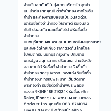
ถึง
จ่ายเงินสดทันที ไม่ยุ่งยาก บริการไว ลูกค้า
โรง
แนะนำต่อ หากคุณมี ตั๋วจำนำทอง จากโรงรับ
จำนำ
จำนำ และต้องการเปลี่ยนเป็นเงินสดด่วน
ร้าน
เรารับซื้อตั๋วจำนำทอง ให้ราคาดี รับเงินสด
ทอง
ทันที ปลอดภัย และเชื่อถือได้ #รับซื้อตั๋ว
ประเมิน
จำนำทอง
หน้า
นนทบุรี#กทม#นครปฐม#ปทุมธานี#สมุทรสาคร
ตั๋ว
และจังหวัดใกล้เคียง ราคาตรงกัน ใกล้ไกล
ฟรี
ไปหมดครับ นนทบุรี กรุงเทพ ปทุมธานี
จ่าย
นครปฐม สมุทรสาคร ปริมณฑล ต่างจังหวัด
สด
สอบถามได้ รับซื้อตั๋วจำนำทอง รับซื้อตั๋ว
ทันที
จำนำทอง ทองรูปพรรณ ทองแท่ง รับซื้อตั๋ว
ไม่
จำนำทองเค กรอบพระ นาก เข็มขัดนาก
ต้อง
พระทองคำ รับซื้อตั๋วจำนำเพชร พลอย
รอ
ทองเค 9K|14K|18K|21K|24K รับซื้อนาฬิกา
จบไว
Rolex, iPhone, เลสเพชรทอง แหวนเพชร
📌
ติดต่อเรา: โทร. คุณเต้ย 088-8714094
ผล
Line ID: @fast7 มี @ข้างหน้า คลิก >