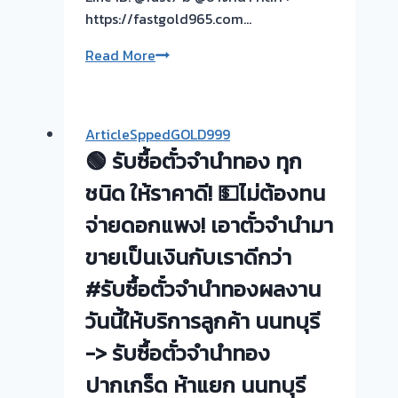
งาน
https://fastgold965.com…
วัน
นี➡️รับ
รับ
Read More
ซื้อ
ซื้อ
ตั๋ว
ตั่ว
จำนำ
จำนำ
ArticleSppedGOLD999
ทอง
ทอง
🟢 รับซื้อตั๋วจำนำทอง ทุก
รังสิต
|
ตลาด
ย่าน
ชนิด ให้ราคาดี! 💵ไม่ต้องทน
สี่
บางมด
จ่ายดอกแพง! เอาตั๋วจำนำมา
มุม
–
เมือง
ขายเป็นเงินกับเราดีกว่า
ผล
🇹🇭
งาน
#รับซื้อตั๋วจำนำทองผลงาน
รับ
วัน
วันนี้ให้บริการลูกค้า นนทบุรี
ซื้อ
นี้
ตั๋ว
ครับ
-> รับซื้อตั๋วจำนำทอง
จำนำ
!
ปากเกร็ด ห้าแยก นนทบุรี
ทอง
เรา