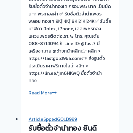
กัน
รับซื้อตั๋วจำนำทองเค กรอบพระ นาก เข็มขัด
ครับ
ตนา-
นาก พระทองคำ ✅ รับซื้อตั๋วจำนำเพชร
วัด
พลอย ทองเค 9K|14K|18K|21K|24K✅ รับซื้อ
พระ
นาฬิกา Rolex, iPhone, เลสเพชรทอง
เงิน
แหวนเพชรติดต่อเรา:📞 โทร. คุณเต้ย
ครับ⭐
088-8714094📱 Line ID: @fast7 มี
เครื่องหมาย @ข้างหน้าคลิก👉 คลิก >
https://fastgold965.com👉 ส่งรูปตั๋ว
ประเมินราคาฟรีทางไลน์: คลิก >
https://lin.ee/jm6HKwQ ซื้อตั๋วจำนำ
ทอง…
“รับ
Read More
ซื้อ
ตั๋ว
จำนำ
ArticleSppedGOLD999
ทอง-
รับซื้อตั๋วจำนำทอง ยินดี
เขต