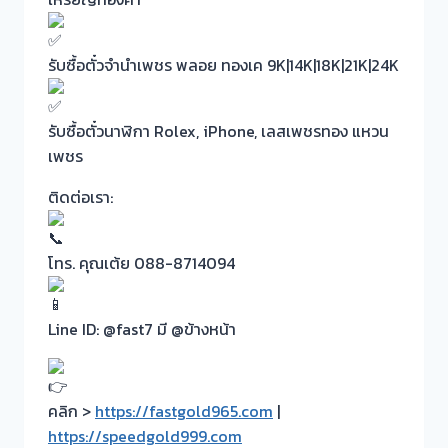
รับซื้อตั๋วจำนำเพชร พลอย ทองเค 9K|14K|18K|21K|24K
รับซื้อตั๋วนาฬิกา Rolex, iPhone, เลสเพชรทอง แหวน
เพชร
ติดต่อเรา:
โทร. คุณเต้ย 088-8714094
Line ID: @fast7 มี @ข้างหน้า
คลิก >
https://fastgold965.com
|
https://speedgold999.com