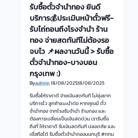
ทุก
รับซื้อตั๋วจำนำทอง ยินดี
ชนิด
ให้
บริการ💰ประเมินหน้าตั๋วฟรี-
ราคา
รับไถ่ถอนถึงโรงจำนำ ร้าน
ดี!
ทอง จ่ายสดทันทีไม่ต้องรอ
จบไว 📌ผลงานวันนี้ > รับซื้อ
ตั๋วจำนำทอง-บางบอน
กรุงเทพ :)
By
admin
18/08/2025
18/08/2025
รับซื้อให้ราคาดี จ่ายเงินสดทันที ไม่ยุ่งยาก
บริการไว ลูกค้าแนะนำต่อ หากคุณมี ตั๋ว
จำนำทอง จากโรงรับจำนำ ร้านทอง และ
ต้องการเปลี่ยนเป็นเงินสดด่วน เรารับซื้อ
ถึงที่ ให้ราคาดี รับเงินสดทันที ปลอดภัย และ
เชื่อถือได้ รับซื้อตั๋วจำนำทองนนทบุรี #กทม