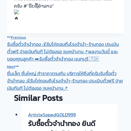
ครับ #“ຮັບຊື້ຄຳລາວ”
Post
Previous
รับซื้อตั๋วจำนำทอง 💰รับไถ่ถอนถึงโรงจำนำ-ร้านทอง ประเมิน
navigation
ตั๋วฟรี จ่ายเงินทันที ไม่ต้องรอ จบหน้างาน📌ผลงานวันนี้ และ
ขอบคุณลูกค้า ➡️รับซื้อตั๋วจำนำทอง นนทบุรี 🇹🇭
Next
ชิ้นเล็ก ชิ้นใหญ่ ถ้าราคาตรงกัน บริการให้ถึงที่ครับรับซื้อตั๋ว
จำนำทอง 💰รับไถ่ถอนถึงโรงจำนำ-ร้านทอง ประเมินตั๋วฟรี จ่าย
เงินทันที ไม่ต้องรอ จบหน้างาน📌
Similar Posts
ArticleSppedGOLD999
รับซื้อตั๋วจำนำทอง ยินดี