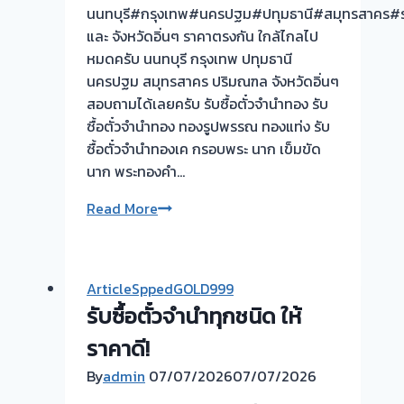
นนทบุรี#กรุงเทพ#นครปฐม#ปทุมธานี#สมุทรสาคร#รา
และ จังหวัดอิ่นๆ ราคาตรงกัน ใกล้ไกลไป
หมดครับ นนทบุรี กรุงเทพ ปทุมธานี
นครปฐม สมุทรสาคร ปริมณฑล จังหวัดอิ่นๆ
สอบถามได้เลยครับ รับซื้อตั๋วจำนำทอง รับ
ซื้อตั๋วจำนำทอง ทองรูปพรรณ ทองแท่ง รับ
ซื้อตั๋วจำนำทองเค กรอบพระ นาก เข็มขัด
นาก พระทองคำ…
รับ
Read More
ซื้อ
ตั๋ว
จำนำ
ArticleSppedGOLD999
ทอง
รับซื้อตั๋วจำนำทุกชนิด ให้
ยินดี
บริการ
ราคาดี!
รับ
By
admin
07/07/2026
07/07/2026
ไถ่ถอน