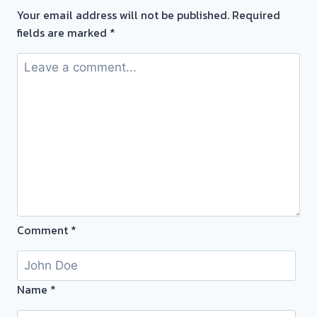
ยินดี
Your email address will not be published.
Required
บริการ
fields are marked
*
💰
ประเมิน
หน้า
ตั๋ว
ฟรี-
รับ
ไถ่ถอน
ถึง
โรง
จำนำ
ร้าน
Comment
*
ทอง
จ่าย
สด
ทันที
Name
*
ไม่