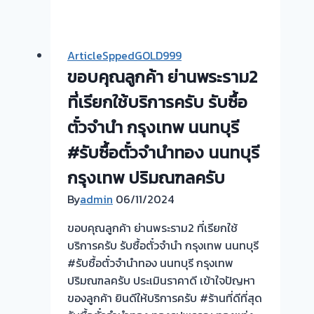
ซื้อ
ตั๋ว
จำนำ
ArticleSppedGOLD999
ทอง
ขอบคุณลูกค้า ย่านพระราม2
ยินดี
บริการ
ที่เรียกใช้บริการครับ รับซื้อ
💰
ตั๋วจำนำ กรุงเทพ นนทบุรี
รับ
#รับซื้อตั๋วจำนำทอง นนทบุรี
ไถ่ถอน
ถึง
กรุงเทพ ปริมณฑลครับ
โรง
By
admin
06/11/2024
จำนำ
ร้าน
ขอบคุณลูกค้า ย่านพระราม2 ที่เรียกใช้
ทอง
บริการครับ รับซื้อตั๋วจำนำ กรุงเทพ นนทบุรี
ประเมิน
#รับซื้อตั๋วจำนำทอง นนทบุรี กรุงเทพ
หน้า
ปริมณฑลครับ ประเมินราคาดี เข้าใจปัญหา
ตั๋ว
ของลูกค้า ยินดีให้บริการครับ #ร้านที่ดีที่สุด
ฟรี