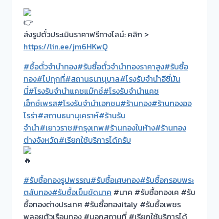
ส่งรูปตั๋วประเมินราคาฟรีทางไลน์: คลิก >
https://lin.ee/jm6HKwQ
#ซื้อตั๋วจำนำทอง
#รับซื้อตั๋วจำนำทองราคาสูง
#รับซื้อ
ทอง
#ไปทุกที่
#สถานธนานุบาล
#โรงรับจำนำอีซี่มัน
นี่
#โรงรับจำนำแคชแม๊กซ์
#โรงรับจำนำแคช
เอ็กซ์เพรส
#โรงรับจำนำเอกชน
#ร้านทอง
#ร้านทองออ
โรร่า
#สถานธนานุเคราห์
#ร้านรับ
จำนำ
#เยาวราช
#กรุงเทพ
#ร้านทองในห้าง
#ร้านทอง
ต่างจังหวัด
#เรียกใช้บริการได้ครับ
#รับซื้อทองรูปพรรณ
#รับซื้อเศษทอง
#รับซื้อกรอบพระ
ตลับทอง
#รับซื้อเข็มขัดนาค
#นาค #รับซื้อทองเค #รับ
ซื้อทองต่างประเทศ #รับซื้อทองitaly #รับซื้อเพชร
พลอยตัวเรือนทอง #นอกสถานที่ #เรียกใช้บริการได้