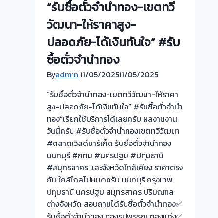
“รับซื้อตั๋วจำนำทอง-เขตทวี
ตนา-
เรียก
วัด
ใช้
วัฒนา-ให้ราคาสูง-
พระ
บริการ
ปลอดภัย-ได้เงินทันใจ” #รับ
เงิน
ครับ
ซื้อตั่วจำนำทอง
นนทบุรี
รับ
🇹🇭
ซื้อ
By
admin
11/05/2025
11/05/2025
รับ
ตั๋ว
ซื้อ
“รับซื้อตั๋วจำนำทอง-เขตทวีวัฒนา-ให้ราคา
จำนำ
ตั๋ว
สูง-ปลอดภัย-ได้เงินทันใจ” #รับซื้อตั่วจำนำ
กรุงเทพ
จำนำ
ทอง“เรียกใช้บริการได้เลยครับ ผลงานงาน
นนทบุรี
ทอง
วันนี้ครับ #รับซื้อตั๋วจำนำทองเขตทวีวัฒนา
#รับ
ยินดี
#ตลาดเวิลด์มาร์เก็ต รับซื้อตั๋วจำนำทอง
ซื้อ
บริการ
นนทบุรี #กทม #นครปฐม #ปทุมธานี
ตั๋ว
ประเมิน
#สมุทรสาคร และจังหวัดใกล้เคียง ราคาตรง
จำนำ
หน้า
กัน ใกล้ไกลไปหมดครับ นนทบุรี กรุงเทพ
ทอง
ตั๋ว
ปทุมธานี นครปฐม สมุทรสาคร ปริมณฑล
นนทบุรี
ฟรี
ต่างจังหวัด สอบถามได้รับซื้อตั๋วจำนำทอง✅
กรุงเทพ
ซอย
รับซื้อตั๋วจำนำทอง ทองรูปพรรณ ทองแท่ง✅
ปริมณฑล