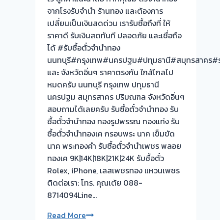
จากโรงรับจำนำ ร้านทอง และต้องการ
เปลี่ยนเป็นเงินสดด่วน เรารับซื้อถึงที่ ให้
ราคาดี รับเงินสดทันที ปลอดภัย และเชื่อถือ
ได้ #รับซื้อตั๋วจำนำทอง
นนทบุรี#กรุงเทพ#นครปฐม#ปทุมธานี#สมุทรสาคร#รา
และ จังหวัดอิ่นๆ ราคาตรงกัน ใกล้ไกลไป
หมดครับ นนทบุรี กรุงเทพ ปทุมธานี
นครปฐม สมุทรสาคร ปริมณฑล จังหวัดอิ่นๆ
สอบถามได้เลยครับ รับซื้อตั๋วจำนำทอง รับ
ซื้อตั๋วจำนำทอง ทองรูปพรรณ ทองแท่ง รับ
ซื้อตั๋วจำนำทองเค กรอบพระ นาค เข็มขัด
นาค พระทองคำ รับซื้อตั๋วจำนำเพชร พลอย
ทองเค 9K|14K|18K|21K|24K รับซื้อตั๋ว
Rolex, iPhone, เลสเพชรทอง แหวนเพชร
ติดต่อเรา: โทร. คุณเต้ย 088-
8714094Line…
รับ
Read More