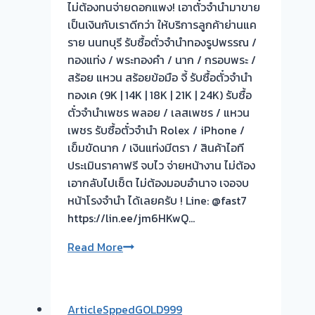
ถึง
ไม่ต้องทนจ่ายดอกแพง! เอาตั๋วจำนำมาขาย
โรง
เป็นเงินกับเราดีกว่า ให้บริการลูกค้าย่านแค
จำนำ
ราย นนทบุรี รับซื้อตั๋วจำนำทองรูปพรรณ /
ร้าน
ทองแท่ง / พระทองคำ / นาก / กรอบพระ /
ทอง
สร้อย แหวน สร้อยข้อมือ จี้ รับซื้อตั๋วจำนำ
ประเมิน
ทองเค (9K | 14K | 18K | 21K | 24K) รับซื้อ
หน้า
ตั๋วจำนำเพชร พลอย / เลสเพชร / แหวน
ตั๋ว
เพชร รับซื้อตั๋วจำนำ Rolex / iPhone /
ฟรี
เข็มขัดนาก / เงินแท่งมีตรา / สินค้าไอที
จ่าย
ประเมินราคาฟรี จบไว จ่ายหน้างาน ไม่ต้อง
สด
เอากลับไปเช็ต ไม่ต้องมอบอำนาจ เจอจบ
ทันที
หน้าโรงจำนำ ได้เลยครับ ! Line: @fast7
ไม่
https://lin.ee/jm6HKwQ…
ต้อง
รับ
Read More
รอ
ซื้อ
จบไว
ตั๋ว
จำนำ
ArticleSppedGOLD999