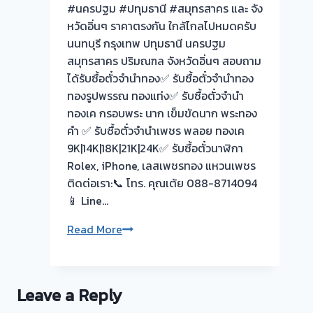
#นครปฐม #ปทุมธานี #สมุทรสาคร และ จัง
หวัดอิ่นๆ ราคาตรงกัน ใกล้ไกลไปหมดครับ
นนทบุรี กรุงเทพ ปทุมธานี นครปฐม
สมุทรสาคร ปริมณฑล จังหวัดอิ่นๆ สอบถาม
ได้รับซื้อตั๋วจำนำทอง✅ รับซื้อตั๋วจำนำทอง
ทองรูปพรรณ ทองแท่ง✅ รับซื้อตั๋วจำนำ
ทองเค กรอบพระ นาก เข็มขัดนาก พระทอง
คำ ✅ รับซื้อตั๋วจำนำเพชร พลอย ทองเค
9K|14K|18K|21K|24K✅ รับซื้อตั๋วนาฬิกา
Rolex, iPhone, เลสเพชรทอง แหวนเพชร
ติดต่อเรา:📞 โทร. คุณเต้ย 088-8714094
📱 Line…
รับ
Read More
ซื้อ
ตั๋ว
จำนำ
Leave a Reply
ทอง