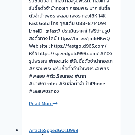
รับซื้อตั๋วจำนำทอง ทองรูปพรรณ ทองแท่ง
จ่าย
รับซื้อตั๋วจำนำทองเค กรอบพระ นาก รับซื้อ
สด
ตั๋วจำนำเพชร พลอย เพชร ทอง18K 14K
ทันที
Fast Gold โทร คุณเต้ย 088-8714094
ไม่
LineID : @fast7 ประเมินราคาให้ฟรีถ่ายรูป
ต้อง
ส่งตั๋วทาง ไลน์ https://lin.ee/jm6HKwQ
รอ
Web site : https://fastgold965.com/
จบไว
หรือ https://speedgold999.com/ #ทอง
📌
รูปพรรณ #ทองแท่ง #รับซื้อตั๋วจำนำทองเค
ผล
#กรอบพระ #รับซื้อตั๋วจำนำเพชร #เพชร
งาน
#พลอย #ตัวเรือนทอง #นาก
วัน
#นาฬิกาrolex #รับซื้อตั๋วจำนำiPhone
นี➡️รับ
#เลสเพชรทอง
ซื้อ
ตั๋ว
ขอบคุณ
Read More
จำนำ
ลูกค้า
ทอง
ย่าน
ซอย
พระราม2
ArticleSppedGOLD999
กัน
ที่