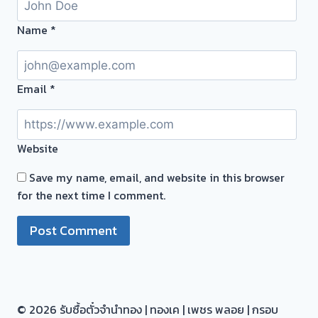
มา
ตั๋ว
ขาย
Name
*
ฟรี
เป็น
ซอย
เงิน
ท่า
กับ
อิฐ
Email
*
เรา
นนทบุรี
ดี
ครับ
กว่า
Website
วัน
นี้
Save my name, email, and website in this browser
ให้
for the next time I comment.
บริการ
ลูกค้า
พื้นที่
บางบัวทอง
นนทบุรี
© 2026 รับซื้อตั๋วจำนำทอง | ทองเค | เพชร พลอย | กรอบ