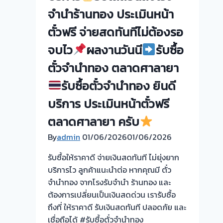
ประเมิน
จำนำร้านทอง ประเมินหน้า
หน้า
รับ
ตั๋ว
ตั๋วฟรี จ่ายสดทันทีไม่ต้องรอ
ไถ่ถอน
ฟรี
ถึง
จบไว
ผลงานวันนี
รับซื้อ
บางกรวย
โรง
นนทบุรี
ตั๋วจำนำทอง ตลาดศาลายา
จำนำ
ครับ
ร้าน
รับซื้อตั๋วจำนำทอง ยินดี
ทอง
บริการ ประเมินหน้าตั๋วฟรี
ประเมิน
หน้า
ตลาดศาลายา ครับ
ตั๋ว
By
admin
01/06/2026
01/06/2026
ฟรี
จ่าย
รับซื้อให้ราคาดี จ่ายเงินสดทันที ไม่ยุ่งยาก
สด
บริการไว ลูกค้าแนะนำต่อ หากคุณมี ตั๋ว
ทันที
จำนำทอง จากโรงรับจำนำ ร้านทอง และ
ไม่
ต้องการเปลี่ยนเป็นเงินสดด่วน เรารับซื้อ
ต้อง
ถึงที่ ให้ราคาดี รับเงินสดทันที ปลอดภัย และ
รอ
เชื่อถือได้ #รับซื้อตั๋วจำนำทอง