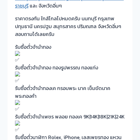
ราชบุรี
และ จังหวัดอิ่นๆ
ราคาตรงกัน ใกล้ไกลไปหมดครับ นนทบุรี กรุงเทพ
ปทุมธานี นครปฐม สมุทรสาคร ปริมณฑล จังหวัดอิ่นๆ
สอบถามได้เลยครับ
รับซื้อตั๋วจำนำทอง
รับซื้อตั๋วจำนำทอง ทองรูปพรรณ ทองแท่ง
รับซื้อตั๋วจำนำทองเค กรอบพระ นาค เข็มขัดนาค
พระทองคำ
รับซื้อตั๋วจำนำเพชร พลอย ทองเค 9K|14K|18K|21K|24K
รับซื้อตั๋วนาฬิกา Rolex, iPhone, เลสเพชรทอง แหวน