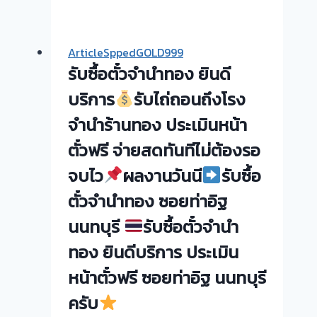
ซื้อ
ตั๋ว
รับ
จำนำ
ซื้อ
ArticleSppedGOLD999
ทอง
ตั๋ว
รับซื้อตั๋วจำนำทอง ยินดี
ยินดี
จำนำ
บริการ
บริการ
รับไถ่ถอนถึงโรง
ทอง
ยินดี
จำนำร้านทอง ประเมินหน้า
รับ
บริการ
ตั๋วฟรี จ่ายสดทันทีไม่ต้องรอ
ไถ่ถอน
ประเมิน
ถึง
หน้า
จบไว
ผลงานวันนี
รับซื้อ
โรง
ตั๋ว
ตั๋วจำนำทอง ซอยท่าอิฐ
จำนำ
ฟรี
ร้าน
ตลาด
นนทบุรี
รับซื้อตั๋วจำนำ
ทอง
ศาลา
ทอง ยินดีบริการ ประเมิน
ประเมิน
ยา
หน้า
หน้าตั๋วฟรี ซอยท่าอิฐ นนทบุรี
ครับ
ตั๋ว
ครับ
ฟรี