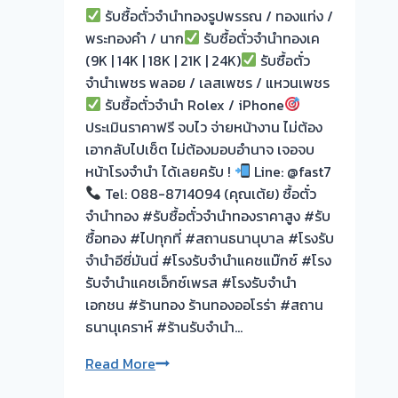
รับซื้อตั๋วจำนำทองรูปพรรณ / ทองแท่ง /
ประเมิน
พระทองคำ / นาก
รับซื้อตั๋วจำนำทองเค
หน้า
(9K | 14K | 18K | 21K | 24K)
รับซื้อตั๋ว
ตั๋ว
จำนำเพชร พลอย / เลสเพชร / แหวนเพชร
ฟรี
รับซื้อตั๋วจำนำ Rolex / iPhone
จ่าย
ประเมินราคาฟรี จบไว จ่ายหน้างาน ไม่ต้อง
สด
เอากลับไปเช็ต ไม่ต้องมอบอำนาจ เจอจบ
ทันที
หน้าโรงจำนำ ได้เลยครับ !
Line: @fast7
ไม่
Tel: 088-8714094 (คุณเต้ย) ซื้อตั๋ว
ต้อง
จำนำทอง #รับซื้อตั๋วจำนำทองราคาสูง #รับ
รอ
ซื้อทอง #ไปทุกที่ #สถานธนานุบาล #โรงรับ
จบไว
จำนำอีซี่มันนี่ #โรงรับจำนำแคชแม๊กซ์ #โรง
รับจำนำแคชเอ็กซ์เพรส #โรงรับจำนำ
ผล
เอกชน #ร้านทอง ร้านทองออโรร่า #สถาน
งาน
ธนานุเคราห์ #ร้านรับจำนำ…
วัน
นี
Read More
รับ
รับ