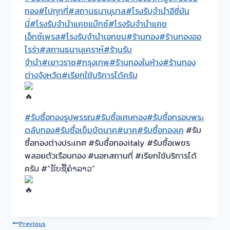
ทอง
#ไปทุกที่
#สถานธนานุบาล
#โรงรับจำนำอีซี่มัน
นี่
#โรงรับจำนำแคชแม๊กซ์
#โรงรับจำนำแคช
เอ็กซ์เพรส
#โรงรับจำนำเอกชน
#ร้านทอง
#ร้านทองออ
โรร่า
#สถานธนานุเคราห์
#ร้านรับ
จำนำ
#เยาวราช
#กรุงเทพ
#ร้านทองในห้าง
#ร้านทอง
ต่างจังหวัด
#เรียกใช้บริการได้ครับ
#รับซื้อทองรูปพรรณ
#รับซื้อเศษทอง
#รับซื้อกรอบพระ
ตลับทอง
#รับซื้อเข็มขัดนาค
#นาค
#รับซื้อทองเค
#รับ
ซื้อทองต่างประเทศ #รับซื้อทองitaly #รับซื้อเพชร
พลอยตัวเรือนทอง #นอกสถานที่ #เรียกใช้บริการได้
ครับ #“ຮັບຊື້ຄຳລາວ”
Post
Previous