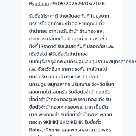
By
admin
29/05/2026
จ่าย
29/05/2026
สด
รับซื้อให้ราคาดี จ่ายเงินสดทันที ไม่ยุ่งยาก
ทันที
บริการไว ลูกค้าแนะนำต่อ หากคุณมี ตั๋ว
ไม่
จำนำทอง จากโรงรับจำนำ ร้านทอง และ
ต้อง
ต้องการเปลี่ยนเป็นเงินสดด่วน เรารับซื้อ
รอ
ถึงที่ ให้ราคาดี รับเงินสดทันที ปลอดภัย และ
จบไว
เชื่อถือได้ #รับซื้อตั๋วจำนำทอง
นนทบุรี#กรุงเทพ#นครปฐม#ปทุมธานี#สมุทรสาคร#รา
ผล
และ จังหวัดอิ่นๆ ราคาตรงกัน ใกล้ไกลไป
งาน
หมดครับ นนทบุรี กรุงเทพ ปทุมธานี
วัน
นครปฐม สมุทรสาคร ปริมณฑล จังหวัดอิ่นๆ
นี
สอบถามได้เลยครับ รับซื้อตั๋วจำนำทอง รับ
ซื้อตั๋วจำนำทอง ทองรูปพรรณ ทองแท่ง รับ
รับ
ซื้อตั๋วจำนำทองเค กรอบพระ นาก เข็มขัด
ซื้อ
นาก พระทองคำ รับซื้อตั๋วจำนำเพชร พลอย
ตั๋ว
ทองเค 9K|14K|18K|21K|24K รับซื้อตั๋ว
จำนำ
Rolex, iPhone, เลสเพชรทอง แหวนเพชร
ทอง