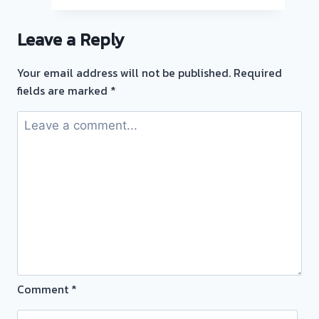
ซื้อ
ซื้อ
ตั๋ว
ตั๋ว
Leave a Reply
จำนำ
จำนำ
ทุก
ทอง
Your email address will not be published.
Required
ชนิด
ซอย
fields are marked
*
ให้
ท่า
ราคา
อิฐ
ดี!
นนทบุรี
ไม่
รับ
ต้อง
ซื้อ
ทน
ตั๋ว
จ่าย
จำนำ
ดอก
ทอง
แพง!
ยินดี
เอา
บริการ
Comment
*
ตั๋ว
ประเมิน
จำนำ
หน้า