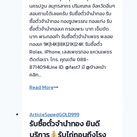
วัน
นครปฐม สมุทรสาคร ปริมณฑล จังหวัดอิ่นๆ
นี
สอบถามได้เลยครับ รับซื้อตั๋วจำนำทอง รับ
ซื้อตั๋วจำนำทอง ทองรูปพรรณ ทองแท่ง รับ
รับ
ซื้อตั๋วจำนำทองเค กรอบพระ นาก เข็มขัด
ซื้อ
นาก พระทองคำ รับซื้อตั๋วจำนำเพชร พลอย
ตั๋ว
ทองเค 9K|14K|18K|21K|24K รับซื้อตั๋ว
จำนำ
Rolex, iPhone, เลสเพชรทอง แหวนเพชร
ทอง
ติดต่อเรา: โทร. คุณเต้ย 088-
บางกรวย
8714094Line ID: @fast7 มี @ข้างหน้า
นนทบุรี
คลิก…
รับ
รับ
Read More
ซื้อ
ซื้อ
ตั๋ว
ตั๋ว
จำนำ
จำนำ
ArticleSppedGOLD999
ทอง
ทอง
รับซื้อตั๋วจำนำทอง ยินดี
ยินดี
ยินดี
บริการ
บริการ
บริการ
รับไถ่ถอนถึงโรง