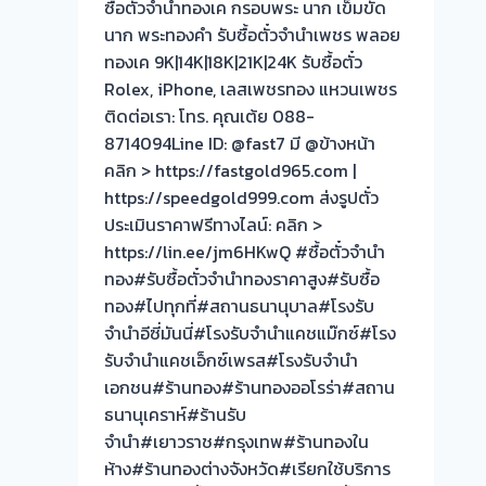
ซื้อตั๋วจำนำทองเค กรอบพระ นาก เข็มขัด
นาก พระทองคำ รับซื้อตั๋วจำนำเพชร พลอย
ทองเค 9K|14K|18K|21K|24K รับซื้อตั๋ว
Rolex, iPhone, เลสเพชรทอง แหวนเพชร
ติดต่อเรา: โทร. คุณเต้ย 088-
8714094Line ID: @fast7 มี @ข้างหน้า
คลิก > https://fastgold965.com |
https://speedgold999.com ส่งรูปตั๋ว
ประเมินราคาฟรีทางไลน์: คลิก >
https://lin.ee/jm6HKwQ #ซื้อตั๋วจำนำ
ทอง#รับซื้อตั๋วจำนำทองราคาสูง#รับซื้อ
ทอง#ไปทุกที่#สถานธนานุบาล#โรงรับ
จำนำอีซี่มันนี่#โรงรับจำนำแคชแม๊กซ์#โรง
รับจำนำแคชเอ็กซ์เพรส#โรงรับจำนำ
เอกชน#ร้านทอง#ร้านทองออโรร่า#สถาน
ธนานุเคราห์#ร้านรับ
จำนำ#เยาวราช#กรุงเทพ#ร้านทองใน
ห้าง#ร้านทองต่างจังหวัด#เรียกใช้บริการ