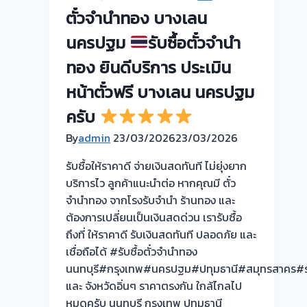
โรง
ตั๋วจำนำทอง บางเลน
จำนำ
ร้าน
นครปฐม
รับซื้อตั๋วจำนำ
ทอง
ทอง ยินดีบริการ ประเมิน
ประเมิน
หน้า
หน้าตั๋วฟรี บางเลน นครปฐม
ตั๋ว
ครับ
ฟรี
By
admin
23/03/2026
จ่าย
23/03/2026
สด
รับซื้อให้ราคาดี จ่ายเงินสดทันที ไม่ยุ่งยาก
ทันที
บริการไว ลูกค้าแนะนำต่อ หากคุณมี ตั๋ว
ไม่
จำนำทอง จากโรงรับจำนำ ร้านทอง และ
ต้อง
ต้องการเปลี่ยนเป็นเงินสดด่วน เรารับซื้อ
รอ
ถึงที่ ให้ราคาดี รับเงินสดทันที ปลอดภัย และ
จบไว
เชื่อถือได้ #รับซื้อตั๋วจำนำทอง
นนทบุรี#กรุงเทพ#นครปฐม#ปทุมธานี#สมุทรสาคร#รา
ผล
และ จังหวัดอิ่นๆ ราคาตรงกัน ใกล้ไกลไป
งาน
หมดครับ นนทบุรี กรุงเทพ ปทุมธานี