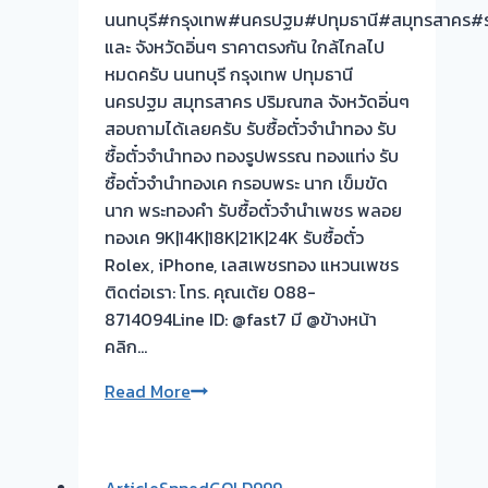
จบไว
นนทบุรี#กรุงเทพ#นครปฐม#ปทุมธานี#สมุทรสาคร#รา
และ จังหวัดอิ่นๆ ราคาตรงกัน ใกล้ไกลไป
ผล
หมดครับ นนทบุรี กรุงเทพ ปทุมธานี
งาน
นครปฐม สมุทรสาคร ปริมณฑล จังหวัดอิ่นๆ
วัน
สอบถามได้เลยครับ รับซื้อตั๋วจำนำทอง รับ
นี
ซื้อตั๋วจำนำทอง ทองรูปพรรณ ทองแท่ง รับ
ซื้อตั๋วจำนำทองเค กรอบพระ นาก เข็มขัด
รับ
นาก พระทองคำ รับซื้อตั๋วจำนำเพชร พลอย
ซื้อ
ทองเค 9K|14K|18K|21K|24K รับซื้อตั๋ว
ตั๋ว
Rolex, iPhone, เลสเพชรทอง แหวนเพชร
จำนำ
ติดต่อเรา: โทร. คุณเต้ย 088-
ทอง
8714094Line ID: @fast7 มี @ข้างหน้า
บางเลน
คลิก…
นครปฐม
รับ
Read More
ซื้อ
รับ
ตั๋ว
ซื้อ
จำนำ
ตั๋ว
ArticleSppedGOLD999