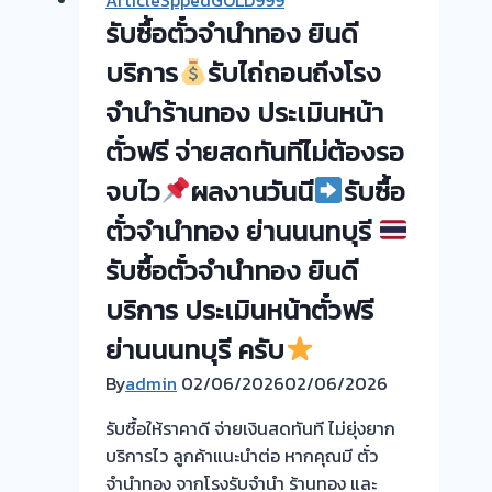
ทอง
จำนำ
รับซื้อตั๋วจำนำทอง ยินดี
ยินดี
ทอง
บริการ
บริการ
รับไถ่ถอนถึงโรง
ยินดี
บริการ
จำนำร้านทอง ประเมินหน้า
รับ
ประเมิน
ตั๋วฟรี จ่ายสดทันทีไม่ต้องรอ
ไถ่ถอน
หน้า
ถึง
ตั๋ว
จบไว
ผลงานวันนี
รับซื้อ
โรง
ฟรี
ตั๋วจำนำทอง ย่านนนทบุรี
จำนำ
บางเลน
ร้าน
นครปฐม
รับซื้อตั๋วจำนำทอง ยินดี
ทอง
ครับ
บริการ ประเมินหน้าตั๋วฟรี
ประเมิน
หน้า
ย่านนนทบุรี ครับ
ตั๋ว
By
admin
02/06/2026
02/06/2026
ฟรี
จ่าย
รับซื้อให้ราคาดี จ่ายเงินสดทันที ไม่ยุ่งยาก
สด
บริการไว ลูกค้าแนะนำต่อ หากคุณมี ตั๋ว
ทันที
จำนำทอง จากโรงรับจำนำ ร้านทอง และ