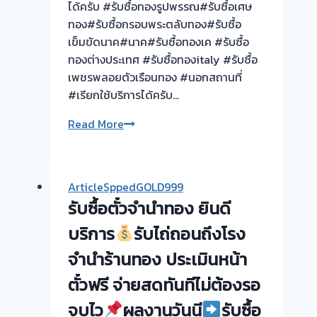
ได้ครับ #รับซื้อทองรูปพรรณ#รับซื้อเศษ
ทอง#รับซื้อกรอบพระตลับทอง#รับซื้อ
เข็มขัดนาค#นาค#รับซื้อทองเค #รับซื้อ
ทองต่างประเทศ #รับซื้อทองitaly #รับซื้อ
เพชรพลอยตัวเรือนทอง #นอกสถานที่
#เรียกใช้บริการได้ครับ…
รับ
Read More
ซื้อ
ตั๋ว
จำนำ
ArticleSppedGOLD999
ทอง
รับซื้อตั๋วจำนำทอง ยินดี
ยินดี
บริการ
บริการ
รับไถ่ถอนถึงโรง
จำนำร้านทอง ประเมินหน้า
รับ
ตั๋วฟรี จ่ายสดทันทีไม่ต้องรอ
ไถ่ถอน
ถึง
จบไว
ผลงานวันนี
รับซื้อ