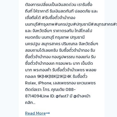
ไม่
ต้องการเปลี่ยนเป็นเงินสดด่วน เรารับซื้อ
ต้อง
ถึงที่ ให้ราคาดี รับเงินสดทันที ปลอดภัย และ
รอ
เชื่อถือได้ #รับซื้อตั๋วจำนำทอง
จบไว
นนทบุรี#กรุงเทพ#นครปฐม#ปทุมธานี#สมุทรสาคร#รา
และ จังหวัดอิ่นๆ ราคาตรงกัน ใกล้ไกลไป
ผล
หมดครับ นนทบุรี กรุงเทพ ปทุมธานี
งาน
นครปฐม สมุทรสาคร ปริมณฑล จังหวัดอิ่นๆ
วัน
สอบถามได้เลยครับ รับซื้อตั๋วจำนำทอง รับ
นี
ซื้อตั๋วจำนำทอง ทองรูปพรรณ ทองแท่ง รับ
ซื้อตั๋วจำนำทองเค กรอบพระ นาก เข็มขัด
รับ
นาก พระทองคำ รับซื้อตั๋วจำนำเพชร พลอย
ซื้อ
ทองเค 9K|14K|18K|21K|24K รับซื้อตั๋ว
ตั๋ว
Rolex, iPhone, เลสเพชรทอง แหวนเพชร
จำนำ
ติดต่อเรา: โทร. คุณเต้ย 088-
ทอง
8714094Line ID: @fast7 มี @ข้างหน้า
ตลาด
คลิก…
ศาลา
รับ
Read More
ยา