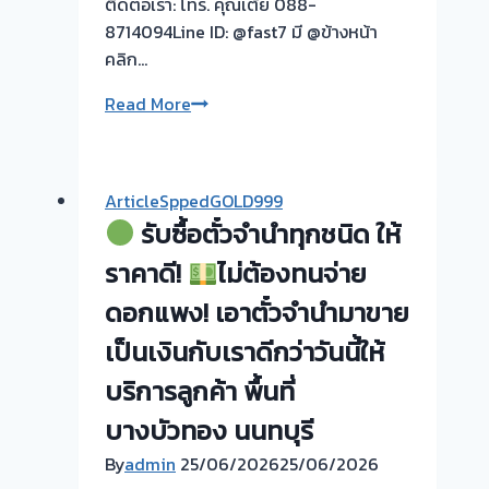
ติดต่อเรา: โทร. คุณเต้ย 088-
ย่าน
8714094Line ID: @fast7 มี @ข้างหน้า
นนทบุรี
คลิก…
รับ
รับ
Read More
ซื้อ
ซื้อ
ตั๋ว
ตั๋ว
จำนำ
จำนำ
ArticleSppedGOLD999
ทอง
ทอง
รับซื้อตั๋วจำนำทุกชนิด ให้
ยินดี
ยินดี
บริการ
บริการ
ราคาดี!
ไม่ต้องทนจ่าย
ประเมิน
ดอกแพง! เอาตั๋วจำนำมาขาย
หน้า
รับ
ตั๋ว
เป็นเงินกับเราดีกว่าวันนี้ให้
ไถ่ถอน
ฟรี
ถึง
บริการลูกค้า พื้นที่
ย่าน
โรง
นนทบุรี
บางบัวทอง นนทบุรี
จำนำ
ครับ
ร้าน
By
admin
25/06/2026
25/06/2026
ทอง